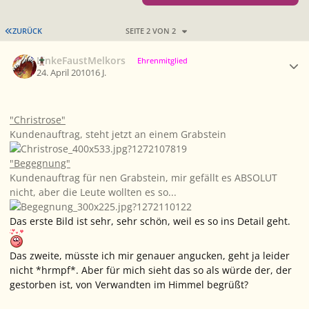
ERSTE SEITE
ZURÜCK
SEITE 2 VON 2
Ersteller-Statistik
LinkeFaustMelkors
Ehrenmitglied
24. April 2010
16 J.
"Christrose"
Kundenauftrag, steht jetzt an einem Grabstein
"Begegnung"
Kundenauftrag für nen Grabstein, mir gefällt es ABSOLUT
nicht, aber die Leute wollten es so...
Das erste Bild ist sehr, sehr schön, weil es so ins Detail geht.
Das zweite, müsste ich mir genauer angucken, geht ja leider
nicht *hrmpf*. Aber für mich sieht das so als würde der, der
gestorben ist, von Verwandten im Himmel begrüßt?