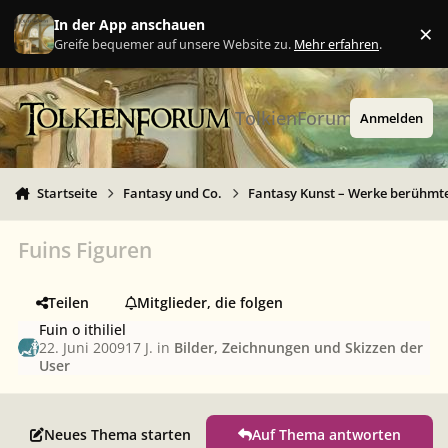
Zu Inhalt springen
In der App anschauen
×
Ig
Greife bequemer auf unsere Website zu.
Mehr erfahren
.
TolkienForum
Anmelden
Startseite
Fantasy und Co.
Fantasy Kunst – Werke berühmte
Fuins Figuren
Teilen
Mitglieder, die folgen
Fuin o ithiliel
22. Juni 2009
17 J.
in
Bilder, Zeichnungen und Skizzen der
User
Neues Thema starten
Auf Thema antworten