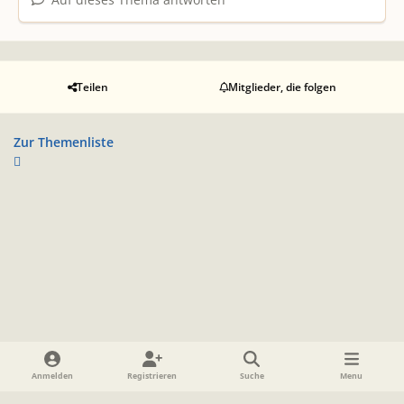
Teilen
Mitglieder, die folgen
Zur Themenliste
Heller Modus
Dunkler Modus
Systemeinstellung
Anmelden
Registrieren
Suche
Menu
Sprache
Datenschutzerklärung
Cookies
Impressum