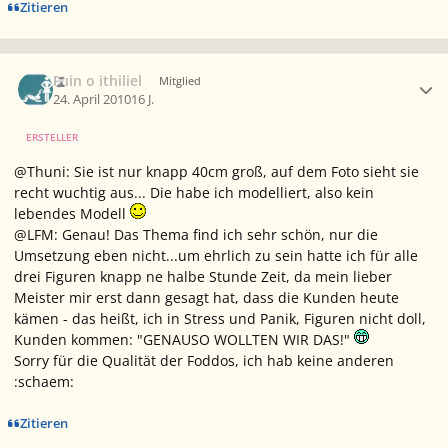
Zitieren
Ersteller-Statistik
Fuin o ithiliel
Mitglied
24. April 2010
16 J.
ERSTELLER
@Thuni: Sie ist nur knapp 40cm groß, auf dem Foto sieht sie
recht wuchtig aus... Die habe ich modelliert, also kein
lebendes Modell
@LFM: Genau! Das Thema find ich sehr schön, nur die
Umsetzung eben nicht...um ehrlich zu sein hatte ich für alle
drei Figuren knapp ne halbe Stunde Zeit, da mein lieber
Meister mir erst dann gesagt hat, dass die Kunden heute
kämen - das heißt, ich in Stress und Panik, Figuren nicht doll,
Kunden kommen: "GENAUSO WOLLTEN WIR DAS!"
Sorry für die Qualität der Foddos, ich hab keine anderen
:schaem:
Zitieren