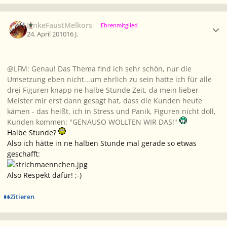
Ersteller-Statistik
LinkeFaustMelkors
Ehrenmitglied
24. April 2010
16 J.
@LFM: Genau! Das Thema find ich sehr schön, nur die
Umsetzung eben nicht...um ehrlich zu sein hatte ich für alle
drei Figuren knapp ne halbe Stunde Zeit, da mein lieber
Meister mir erst dann gesagt hat, dass die Kunden heute
kämen - das heißt, ich in Stress und Panik, Figuren nicht doll,
Kunden kommen: "GENAUSO WOLLTEN WIR DAS!"
Halbe Stunde?
Also ich hätte in ne halben Stunde mal gerade so etwas
geschafft:
Also Respekt dafür! ;-)
Zitieren
Ersteller-Statistik