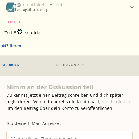
Fuin o ithiliel
Mitglied
24. April 2010
16 J.
ERSTELLER
*rofl*
:knuddel:
Zitieren
ERSTE SEITE
ZURÜCK
SEITE 2 VON 2
Nimm an der Diskussion teil
Du kannst jetzt einen Beitrag schreiben und dich später
registrieren. Wenn du bereits ein Konto hast,
melde dich an
,
um den Beitrag über dein Konto zu veröffentlichen.
Auf dieses Thema antworten