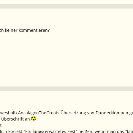
och keiner kommentieren?
rt, weshalb AncalagonTheGreats Übersetzung von Dunderklumpen ge
 Überschrift an
t
ich korrekt "Ein lang
e
erwartetes Fest" heißen, wenn man das "lan