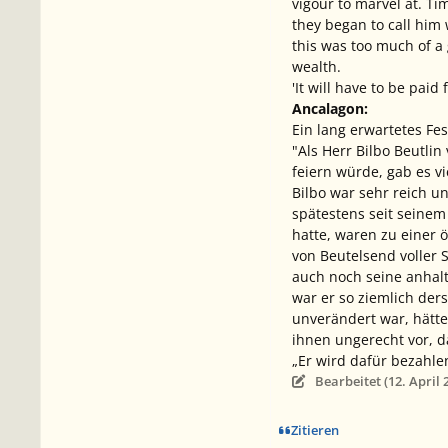
vigour to marvel at. Ti
they began to call him
this was too much of a 
wealth.
'It will have to be paid f
Ancalagon:
Ein lang erwartetes Fes
"Als Herr Bilbo Beutli
feiern würde, gab es v
Bilbo war sehr reich u
spätestens seit seine
hatte, waren zu einer
von Beutelsend voller 
auch noch seine anhalt
war er so ziemlich der
unverändert
war, hätte
ihnen ungerecht vor, d
„Er wird dafür bezahle
Bearbeitet (
12. April 
Zitieren