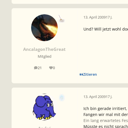
13. April 2009
17 J.
Und? Will jetzt wohl d
AncalagonTheGreat
Mitglied
21
0
Beiträge
Reputation
Zitieren
13. April 2009
17 J.
Ich bin gerade irritie
Fangen wir mal mit der
Ein lang erwartetes Fes
Müsste es nicht sprachl