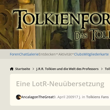
Zu Inhalt springen
Foren
Chat
Galerie
Entdecken
Aktivität
Clubs
Mitgliederkarte
Startseite
J.R.R. Tolkien und die Welt des Professors
Tol
Eine LotR-Neuübersetzung
AncalagonTheGreat
9. April 2009
17 J.
in
Tolkiens Fans