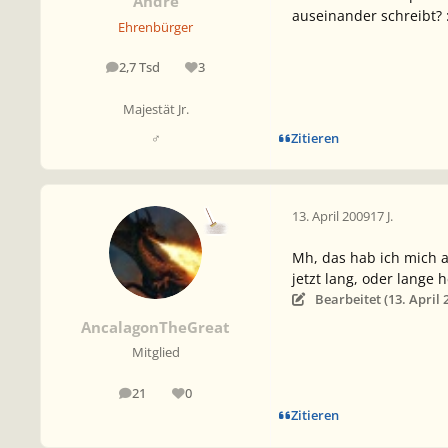
André
auseinander schreibt? :
Ehrenbürger
2,7 Tsd
3
Beiträge
Reputation
Majestät Jr.
Zitieren
♂
13. April 2009
17 J.
Mh, das hab ich mich a
jetzt lang, oder lange
Bearbeitet (
13. April 
AncalagonTheGreat
Mitglied
21
0
Beiträge
Reputation
Zitieren