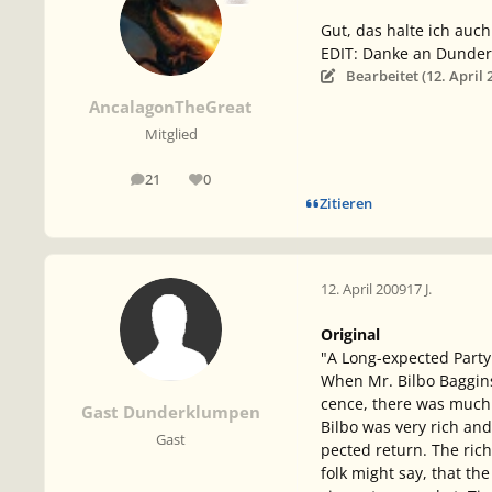
Gut, das halte ich auch
EDIT: Danke an Dunder
Bearbeitet (
12. April 
AncalagonTheGreat
Mitglied
21
0
Beiträge
Reputation
Zitieren
12. April 2009
17 J.
Original
"A Long-expected Party
When Mr. Bilbo Baggins 
cence, there was much 
Gast Dunderklumpen
Bilbo was very rich an
Gast
pected return. The ric
folk might say, that th