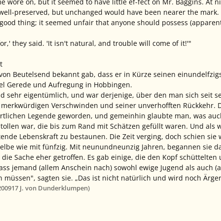
me wore on, but it seemed to have little ef-fect on Mr. Baggins. At 
 well-preserved, but unchanged would have been nearer the mark.
good thing; it seemed unfair that anyone should possess (apparentl
or,' they said. 'It isn't natural, and trouble will come of it!'"
t
n von Beutelsend bekannt gab, dass er in Kürze seinen einundelfzi
iel Gerede und Aufregung in Hobbingen.
nd sehr eigentümlich, und war derjenige, über den man sich seit 
m merkwürdigen Verschwinden und seiner unverhofften Rückkehr. D
 örtlichen Legende geworden, und gemeinhin glaubte man, was auc
Stollen war, die bis zum Rand mit Schätzen gefüllt waren. Und al
ende Lebenskraft zu bestaunen. Die Zeit verging, doch schien sie 
selbe wie mit fünfzig. Mit neunundneunzig Jahren, begannen sie d
 die Sache eher getroffen. Es gab einige, die den Kopf schüttelten 
ass jemand (allem Anschein nach) sowohl ewige Jugend als auch (
n müssen", sagten sie. „Das ist nicht natürlich und wird noch Ärge
2009
17 J.
von Dunderklumpen)