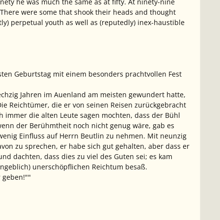
ninety he was much the same as at fifty. At ninety-nine
 There were some that shook their heads and thought
y) perpetual youth as well as (reputedly) inex-haustible
gsten Geburtstag mit einem besonders prachtvollen Fest
sechzig Jahren im Auenland am meisten gewundert hatte,
ie Reichtümer, die er von seinen Reisen zurückgebracht
h immer die alten Leute sagen mochten, dass der Bühl
s wenn der Berühmtheit noch nicht genug wäre, gab es
wenig Einfluss auf Herrn Beutlin zu nehmen. Mit neunzig
avon zu sprechen, er habe sich
gut gehalten
, aber dass er
und dachten, dass dies zu viel des Guten sei; es kam
angeblich) unerschöpflichen Reichtum besaß.
r geben!""