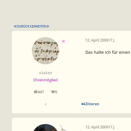
ERSTE SEITE
LETZTE SEITE
ZURÜCK
1
2
3
WEITER
12. April 2009
17 J.
Das halte ich für eine
viator
Ehrenmitglied
447
0
Beiträge
Reputation
Zitieren
♂
12. April 2009
17 J.