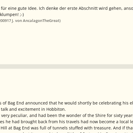
 für eine gute Idee. Ich denke der erste Abschnitt wird gehen, ans
klumpen! ;-)
2009
17 J.
von AncalagonTheGreat)
of Bag End announced that he would shortly be celebrating his elev
talk and excitement in Hobbiton.
d very peculiar, and had been the wonder of the Shire for sixty ye
hes he had brought back from his travels had now become a local le
e Hill at Bag End was full of tunnels stuffed with treasure. And if 