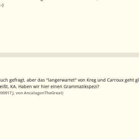
-)
uch gefragt, aber das "langerwartet" von Kreg und Carroux geht g
 heißt, KA. Haben wir hier einen Grammatikspezi?
2009
17 J.
von AncalagonTheGreat)