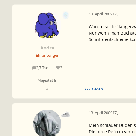
13. April 2009
17 J.
Warum sollte "langerw
Nur wenn man Buchstabe
Schriftdeutsch eine ko
André
Ehrenbürger
2,7 Tsd
3
Beiträge
Reputation
Majestät Jr.
Zitieren
♂
13. April 2009
17 J.
Mein schlauer Duden sa
Die neue Reform verbie