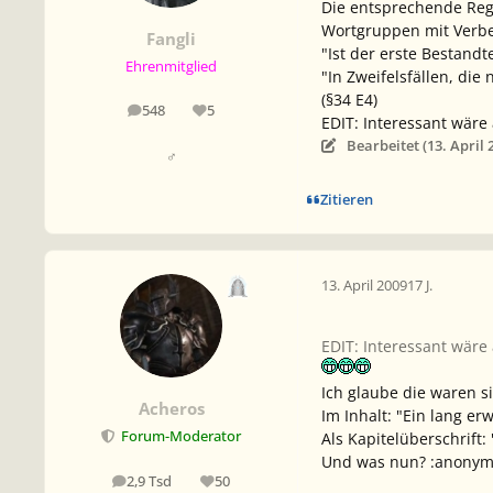
Die entsprechende Reg
Wortgruppen mit Verb
Fangli
"Ist der erste Bestandt
Ehrenmitglied
"In Zweifelsfällen, die
(§34 E4)
548
5
Beiträge
Reputation
EDIT: Interessant wäre
Bearbeitet (
13. April 
♂
Zitieren
13. April 2009
17 J.
EDIT: Interessant wär
Ich glaube die waren s
Acheros
Im Inhalt: "Ein lang er
Forum-Moderator
Als Kapitelüberschrift
Und was nun? :anonym
2,9 Tsd
50
Beiträge
Reputation