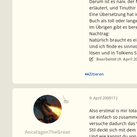
Darum ist es naiv, der
erläutert, und Tinuthi
Eine Übersetzung hat 
Buch als toll oder lang
Im Übrigen gibt es ber
Nachtrag:
Natürlich
braucht
es ei
Und ich finde es sinnv
lösen und in Tolkiens 
Bearbeitet (
9. April 2
Zitieren
9. April 2009
17 J.
Also erstmal is mir tot
sie einfach so zusamm
versuche dadurch das W
Stil deckt sich mit de
AncalagonTheGreat
Und wie kannst du von