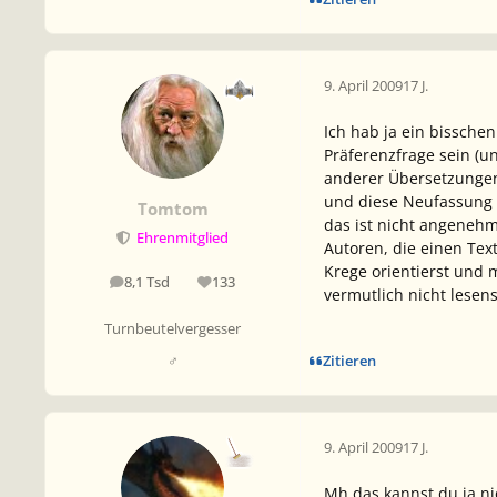
9. April 2009
17 J.
Ich hab ja ein bissche
Präferenzfrage sein (u
anderer Übersetzungen 
und diese Neufassung m
Tomtom
das ist nicht angenehm
Ehrenmitglied
Autoren, die einen Te
Krege orientierst und 
8,1 Tsd
133
Beiträge
Reputation
vermutlich nicht lesens
Turnbeutelvergesser
Zitieren
♂
9. April 2009
17 J.
Mh das kannst du ja nic