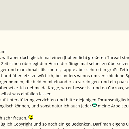
rum!
 will aber doch gleich mal einen (hoffentlich) größeren Thread sta
er Zeit schon überlegt den Herrn der Ringe mal selber zu übersetz
iger und manchmal stilsicherer, tappte aber sehr oft in große Fe
ziert und übersetzt zu wörtlich, besonders wenns um verschiedene
rgenommen, die beiden miteinander zu vereinigen, und ein paar eig
übersetze. Ich nehme da Krege, wo er besser ist und da Carroux, w
selbst was einfallen lassen.
 auf Unterstützung verzichten und bitte diejenigen Forumsmitglied
Englisch können, und sonst natürlich auch jeder
meine Arbeit zu
h sehr freuen.
ezüglich Copyright und so noch einige Bedenken. Darf man eigens