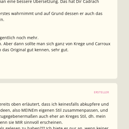
man eine bessere Übersetzung. Das hat Dir Cadrach
ls erstes wahrnimmt und auf Grund dessen er auch das
ln.
igentlich noch mehr.
en. Aber dann sollte man sich ganz von Krege und Carroux
 das Original gut kennen, sehr gut.
ERSTELLER
ereits oben erläutert, dass ich keinesfalls abkupfere und
 ideen, also MEINEm eigenen Stil zusammenpassen, und
 zugegebenermaßen auch eher an Kreges Stil, dh. mein
enn sie MIR sinnvoll erscheinen.
 gelesen zu haben??? Ich biete es nur an, wenn keiner