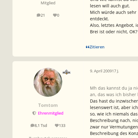
Mitglied
lesen will auch gut.
Mich würde auch sehr i
21
0
Beiträge
Reputation
entdeckt.
Also, letztes Angebot,
Brei ist oder nicht, OK?
Zitieren
9. April 2009
17 J.
Mh das kannst du ja nic
an, das was ich bisher
Das hast du inzwischen
Tomtom
lesenswert ist, aber i
Ehrenmitglied
so, wie ich niemals das
Beschreibung nach, nic
8,1 Tsd
133
zwar nur Vermutungen,
Beiträge
Reputation
Beschreibung des Konz