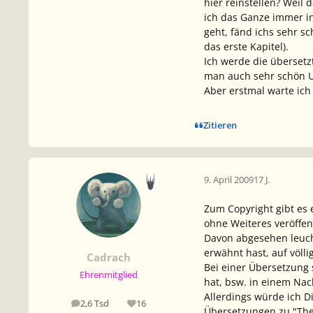
hier reinstellen? Weil
ich das Ganze immer in
geht, fänd ichs sehr s
das erste Kapitel).
Ich werde die übersetz
man auch sehr schön U
Aber erstmal warte ich
Zitieren
9. April 2009
17 J.
Zum Copyright gibt es e
ohne Weiteres veröffen
Davon abgesehen leuch
erwähnt hast, auf völl
Cadrach
Bei einer Übersetzung s
Ehrenmitglied
hat, bsw. in einem Nac
Allerdings würde ich D
2,6 Tsd
16
Beiträge
Reputation
Übersetzungen zu "The