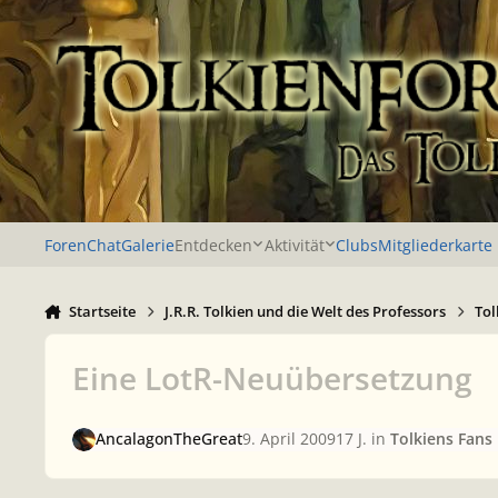
Zu Inhalt springen
Foren
Chat
Galerie
Entdecken
Aktivität
Clubs
Mitgliederkarte
Startseite
J.R.R. Tolkien und die Welt des Professors
Tol
Eine LotR-Neuübersetzung
AncalagonTheGreat
9. April 2009
17 J.
in
Tolkiens Fans