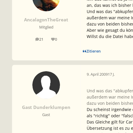
an, das was ich bisher
Und was das "abkupfer
außerdem war meine Int
AncalagonTheGreat
dazu von beiden bisheri
Mitglied
Aber wie gesagt du kön
Willst du die Datei hab
21
0
Beiträge
Reputation
Zitieren
9. April 2009
17 J.
Und was das "abkupfer
außerdem war meine Int
dazu von beiden bisheri
Gast Dunderklumpen
Du scheinst irgendwie 
Gast
als "richtig" oder "fals
Das Gleiche gilt für Ca
Übersetzung ist es zu 