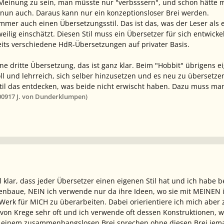
 Meinung zu sein, man müsste nur "verbsssern", und schon hätte 
r nun auch. Daraus kann nur ein konzeptionsloser Brei werden.
immer auch einen Übersetzungs
stil
. Das ist das, was der Leser a
weilig einschätzt. Diesen Stil muss ein Übersetzer für sich entwicke
eits verschiedene HdR-Übersetzungen auf privater Basis.
ne dritte Übersetzung, das ist ganz klar. Beim "Hobbit" übrigens e
oll und lehrreich, sich selber hinzusetzen und es neu zu übersetz
Stil das entdecken, was beide nicht erwischt haben. Dazu muss man
009
17 J.
von Dunderklumpen)
al klar, dass jeder Übersetzer einen eigenen Stil hat und ich habe b
enbaue, NEIN ich verwende nur da ihre Ideen, wo sie mit MEINEN
erk für MICH zu überarbeiten. Dabei orierientiere ich mich aber
m von Krege sehr oft und ich verwende oft dessen Konstruktionen, w
 einem zusammenhangslosen Brei sprechen ohne diesen Brei jemals