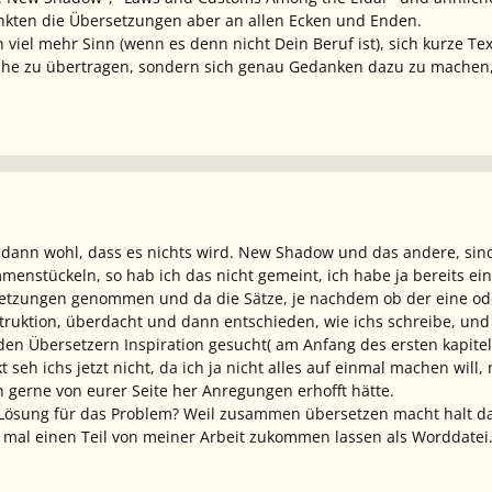
 hinkten die Übersetzungen aber an allen Ecken und Enden.
 viel mehr Sinn (wenn es denn nicht Dein Beruf ist), sich kurze T
sche zu übertragen, sondern sich genau Gedanken dazu zu machen, 
 dann wohl, dass es nichts wird. New Shadow und das andere, sind 
stückeln, so hab ich das nicht gemeint, ich habe ja bereits eine
setzungen genommen und da die Sätze, je nachdem ob der eine ode
ruktion, überdacht und dann entschieden, wie ichs schreibe, und h
en Übersetzern Inspiration gesucht( am Anfang des ersten kapitels 
eh ichs jetzt nicht, da ich ja nicht alles auf einmal machen will, n
n gerne von eurer Seite her Anregungen erhofft hätte.
e Lösung für das Problem? Weil zusammen übersetzen macht halt d
ja mal einen Teil von meiner Arbeit zukommen lassen als Worddatei