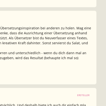
h Übersetzungsinspiration bei anderen zu holen. Mag eine
h denke, dass die Ausrichtung einer Übersetzung anhand
tzt. Als Übersetzer bist du Neuverfasser eines Textes,
reativen Kraft dahinter. Sonst servierst du Salat, und
orren und unterschiedlich - wenn du dich dann mal an
ugeben, wird das Resultat (behaupte ich mal so)
ERSTELLER
atsächlich. Und deshalb biete ich auch dir einfach mla