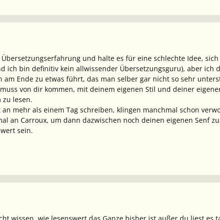
n Übersetzungserfahrung und halte es für eine schlechte Idee, sic
nd ich bin definitiv kein allwissender Übersetzungsguru), aber ic
am Ende zu etwas führt, das man selber gar nicht so sehr unterstü
uss von dir kommen, mit deinem eigenen Stil und deiner eigenen k
 zu lesen.
xt an mehr als einem Tag schreiben, klingen manchmal schon verw
mal an Carroux, um dann dazwischen noch deinen eigenen Senf zuz
wert sein.
ht wissen, wie lesenswert das Ganze bisher ist außer du liest es t