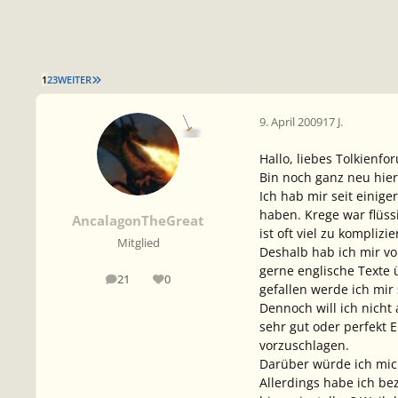
LETZTE SEITE
1
2
3
WEITER
9. April 2009
17 J.
Hallo, liebes Tolkienfo
Bin noch ganz neu hier,
Ich hab mir seit einig
haben. Krege war flüss
AncalagonTheGreat
ist oft viel zu kompli
Mitglied
Deshalb hab ich mir vo
gerne englische Texte 
21
0
Beiträge
Reputation
gefallen werde ich mir 
Dennoch will ich nicht
sehr gut oder perfekt 
vorzuschlagen.
Darüber würde ich mic
Allerdings habe ich b