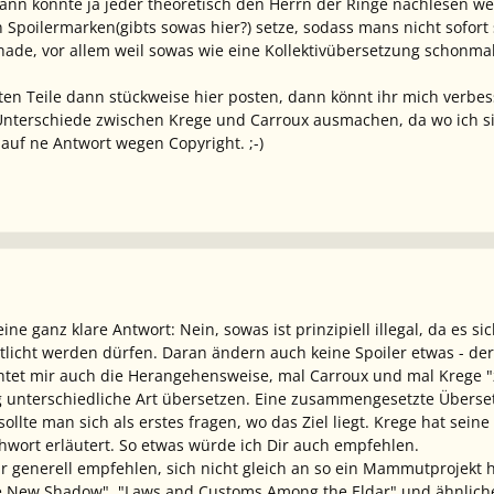
 dann könnte ja jeder theoretisch den Herrn der Ringe nachlesen we
 Spoilermarken(gibts sowas hier?) setze, sodass mans nicht sofort
chade, vor allem weil sowas wie eine Kollektivübersetzung schonm
ten Teile dann stückweise hier posten, dann könnt ihr mich verb
nterschiede zwischen Krege und Carroux ausmachen, da wo ich si
 auf ne Antwort wegen Copyright. ;-)
ine ganz klare Antwort: Nein, sowas ist prinzipiell illegal, da es s
tlicht werden dürfen. Daran ändern auch keine Spoiler etwas - der
tet mir auch die Herangehensweise, mal Carroux und mal Krege "z
ig unterschiedliche Art übersetzen. Eine zusammengesetzte Überset
ollte man sich als erstes fragen, wo das Ziel liegt. Krege hat sei
hwort erläutert. So etwas würde ich Dir auch empfehlen.
ir generell empfehlen, sich nicht gleich an so ein Mammutprojekt
 New Shadow", "Laws and Customs Among the Eldar" und ähnlichem