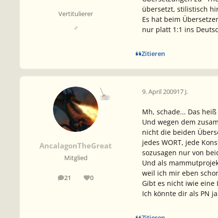
übersetzt, stilistisch
Vertitulierer
Es hat beim Übersetzen
♂
nur platt 1:1 ins Deut
Zitieren
9. April 2009
17 J.
Mh, schade... Das heiß
Und wegen dem zusammen
nicht die beiden Über
jedes WORT, jede Konst
AncalagonTheGreat
sozusagen nur von beid
Mitglied
Und als mammutprojekt s
weil ich mir eben scho
21
0
Beiträge
Reputation
Gibt es nicht iwie ein
Ich könnte dir als PN 
Zitieren