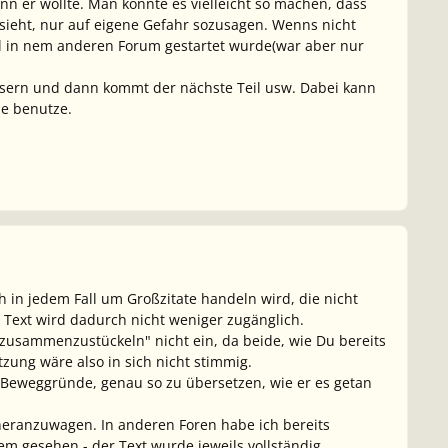
nn er wollte. Man könnte es vielleicht so machen, dass
 sieht, nur auf eigene Gefahr sozusagen. Wenns nicht
al in nem anderen Forum gestartet wurde(war aber nur
essern und dann kommt der nächste Teil usw. Dabei kann
e benutze.
ich in jedem Fall um Großzitate handeln wird, die nicht
 Text wird dadurch nicht weniger zugänglich.
usammenzustückeln" nicht ein, da beide, wie Du bereits
zung wäre also in sich nicht stimmig.
ne Beweggründe, genau so zu übersetzen, wie er es getan
 heranzuwagen. In anderen Foren habe ich bereits
 gesehen - der Text wurde jeweils vollständig