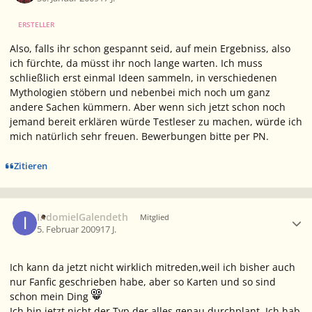
ERSTELLER
Also, falls ihr schon gespannt seid, auf mein Ergebniss, also
ich fürchte, da müsst ihr noch lange warten. Ich muss
schließlich erst einmal Ideen sammeln, in verschiedenen
Mythologien stöbern und nebenbei mich noch um ganz
andere Sachen kümmern. Aber wenn sich jetzt schon noch
jemand bereit erklären würde Testleser zu machen, würde ich
mich natürlich sehr freuen. Bewerbungen bitte per PN.
Zitieren
Ersteller-Statistik
IndomielGalendeth
Mitglied
5. Februar 2009
17 J.
Ich kann da jetzt nicht wirklich mitreden,weil ich bisher auch
nur Fanfic geschrieben habe, aber so Karten und so sind
schon mein Ding
Ich bin jetzt nicht der Typ,der alles genau durchplant. Ich hab