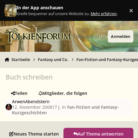
Zu Inhalt springen
In der App anschauen
×
Ig
Greife bequemer auf unsere Website zu.
Mehr erfahren
.
TolkienForum
Anmelden
Startseite
Fantasy und Co.
Fan-Fiction und Fantasy-Kurzge
Buch schreiben
Teilen
Mitglieder, die folgen
ArwenAbendstern
12. November 2008
17 J.
in
Fan-Fiction und Fantasy-
Kurzgeschichten
Neues Thema starten
Auf Thema antworten