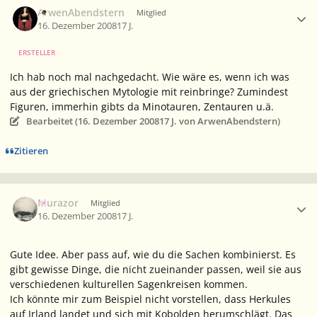
Ersteller-Statistik
ArwenAbendstern
Mitglied
16. Dezember 2008
17 J.
ERSTELLER
Ich hab noch mal nachgedacht. Wie wäre es, wenn ich was
aus der griechischen Mytologie mit reinbringe? Zumindest
Figuren, immerhin gibts da Minotauren, Zentauren u.ä.
Bearbeitet (
16. Dezember 2008
17 J.
von ArwenAbendstern)
Zitieren
Ersteller-Statistik
Murazor
Mitglied
16. Dezember 2008
17 J.
Gute Idee. Aber pass auf, wie du die Sachen kombinierst. Es
gibt gewisse Dinge, die nicht zueinander passen, weil sie aus
verschiedenen kulturellen Sagenkreisen kommen.
Ich könnte mir zum Beispiel nicht vorstellen, dass Herkules
auf Irland landet und sich mit Kobolden herumschlägt. Das