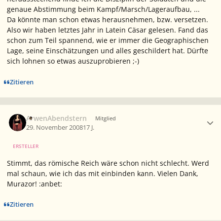
genaue Abstimmung beim Kampf/Marsch/Lageraufbau, ...
Da könnte man schon etwas herausnehmen, bzw. versetzen.
Also wir haben letztes Jahr in Latein Cäsar gelesen. Fand das
schon zum Teil spannend, wie er immer die Geographischen
Lage, seine Einschätzungen und alles geschildert hat. Dürfte
sich lohnen so etwas auszuprobieren ;-)
Zitieren
Ersteller-Statistik
ArwenAbendstern
Mitglied
29. November 2008
17 J.
ERSTELLER
Stimmt, das römische Reich wäre schon nicht schlecht. Werd
mal schaun, wie ich das mit einbinden kann. Vielen Dank,
Murazor! :anbet:
Zitieren