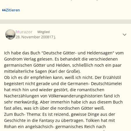
Zitieren
Ersteller-Statistik
Murazor
Mitglied
28. November 2008
17 J.
Ich habe das Buch "Deutsche Götter- und Heldensagen" vom
Gondrom Verlag gelesen. Es behandelt die verschiedenen
germanischen Götter und Helden, schließlich noch ein paar
mittelalterliche Sagen (Karl der Große).
Ob ich es dir empfehlen kann, weiß ich nicht. Der Erzählstil
begeistert nicht gerade und die Germanen- Deutschtümelei
hat mich hin und wieder gestört, die romantischen
Nacherzählungen von Völkerwanderungshistorien fand ich
sehr merkwürdig. Aber immerhin habe ich aus diesem Buch
fast alles, was ich über die nordischen Götter weiß.
Zum Buch- Thema: Es ist reizend, gewisse Dinge aus der
Geschichte in die Fantasy zu übertragen. Tolkien hat mit
Rohan ein angelsächsich- germanisches Reich nach