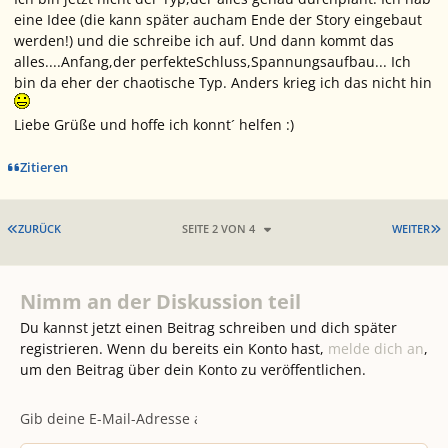
eine Idee (die kann später aucham Ende der Story eingebaut
werden!) und die schreibe ich auf. Und dann kommt das
alles....Anfang,der perfekteSchluss,Spannungsaufbau... Ich
bin da eher der chaotische Typ. Anders krieg ich das nicht hin
Liebe Grüße und hoffe ich konnt´ helfen :)
Zitieren
ERSTE SEITE
L
ZURÜCK
SEITE 2 VON 4
WEITER
Nimm an der Diskussion teil
Du kannst jetzt einen Beitrag schreiben und dich später
registrieren. Wenn du bereits ein Konto hast,
melde dich an
,
um den Beitrag über dein Konto zu veröffentlichen.