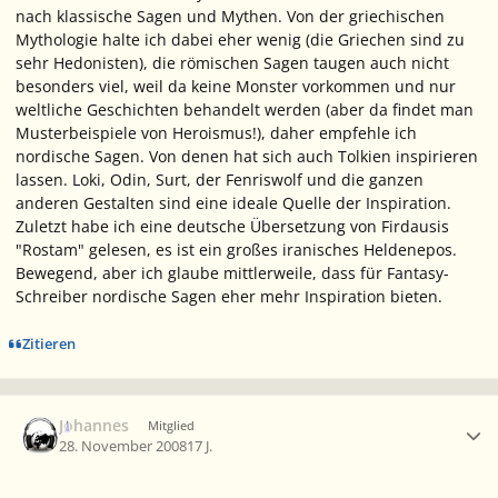
nach klassische Sagen und Mythen. Von der griechischen
Mythologie halte ich dabei eher wenig (die Griechen sind zu
sehr Hedonisten), die römischen Sagen taugen auch nicht
besonders viel, weil da keine Monster vorkommen und nur
weltliche Geschichten behandelt werden (aber da findet man
Musterbeispiele von Heroismus!), daher empfehle ich
nordische Sagen. Von denen hat sich auch Tolkien inspirieren
lassen. Loki, Odin, Surt, der Fenriswolf und die ganzen
anderen Gestalten sind eine ideale Quelle der Inspiration.
Zuletzt habe ich eine deutsche Übersetzung von Firdausis
"Rostam" gelesen, es ist ein großes iranisches Heldenepos.
Bewegend, aber ich glaube mittlerweile, dass für Fantasy-
Schreiber nordische Sagen eher mehr Inspiration bieten.
Zitieren
Ersteller-Statistik
Johannes
Mitglied
28. November 2008
17 J.