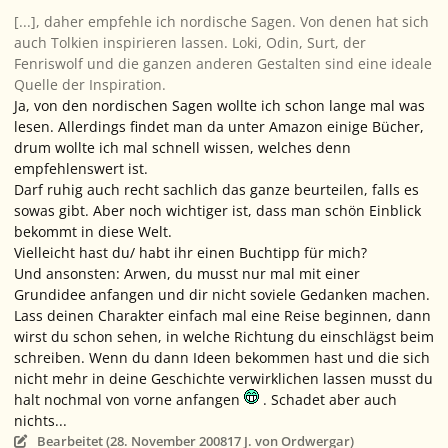
[...], daher empfehle ich nordische Sagen. Von denen hat sich
auch Tolkien inspirieren lassen. Loki, Odin, Surt, der
Fenriswolf und die ganzen anderen Gestalten sind eine ideale
Quelle der Inspiration.
Ja, von den nordischen Sagen wollte ich schon lange mal was
lesen. Allerdings findet man da unter Amazon einige Bücher,
drum wollte ich mal schnell wissen, welches denn
empfehlenswert ist.
Darf ruhig auch recht sachlich das ganze beurteilen, falls es
sowas gibt. Aber noch wichtiger ist, dass man schön Einblick
bekommt in diese Welt.
Vielleicht hast du/ habt ihr einen Buchtipp für mich?
Und ansonsten: Arwen, du musst nur mal mit einer
Grundidee anfangen und dir nicht soviele Gedanken machen.
Lass deinen Charakter einfach mal eine Reise beginnen, dann
wirst du schon sehen, in welche Richtung du einschlägst beim
schreiben. Wenn du dann Ideen bekommen hast und die sich
nicht mehr in deine Geschichte verwirklichen lassen musst du
halt nochmal von vorne anfangen
. Schadet aber auch
nichts...
Bearbeitet (
28. November 2008
17 J.
von Ordwergar)