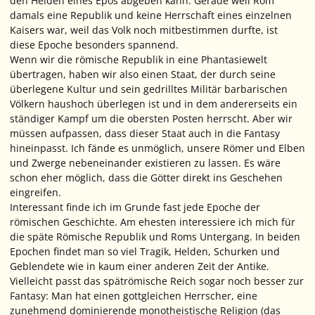
den Helden eines Epos abgeben kann. Gerade weil Rom
damals eine Republik und keine Herrschaft eines einzelnen
Kaisers war, weil das Volk noch mitbestimmen durfte, ist
diese Epoche besonders spannend.
Wenn wir die römische Republik in eine Phantasiewelt
übertragen, haben wir also einen Staat, der durch seine
überlegene Kultur und sein gedrilltes Militär barbarischen
Völkern haushoch überlegen ist und in dem andererseits ein
ständiger Kampf um die obersten Posten herrscht. Aber wir
müssen aufpassen, dass dieser Staat auch in die Fantasy
hineinpasst. Ich fände es unmöglich, unsere Römer und Elben
und Zwerge nebeneinander existieren zu lassen. Es wäre
schon eher möglich, dass die Götter direkt ins Geschehen
eingreifen.
Interessant finde ich im Grunde fast jede Epoche der
römischen Geschichte. Am ehesten interessiere ich mich für
die späte Römische Republik und Roms Untergang. In beiden
Epochen findet man so viel Tragik, Helden, Schurken und
Geblendete wie in kaum einer anderen Zeit der Antike.
Vielleicht passt das spätrömische Reich sogar noch besser zur
Fantasy: Man hat einen gottgleichen Herrscher, eine
zunehmend dominierende monotheistische Religion (das