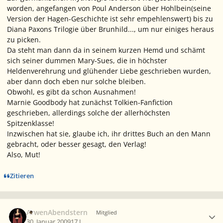
worden, angefangen von Poul Anderson über Hohlbein(seine
Version der Hagen-Geschichte ist sehr empehlenswert) bis zu
Diana Paxons Trilogie über Brunhild..., um nur einiges heraus
zu picken.
Da steht man dann da in seinem kurzen Hemd und schämt
sich seiner dummen Mary-Sues, die in höchster
Heldenverehrung und glühender Liebe geschrieben wurden,
aber dann doch eben nur solche bleiben.
Obwohl, es gibt da schon Ausnahmen!
Marnie Goodbody hat zunächst Tolkien-Fanfiction
geschrieben, allerdings solche der allerhöchsten
Spitzenklasse!
Inzwischen hat sie, glaube ich, ihr drittes Buch an den Mann
gebracht, oder besser gesagt, den Verlag!
Also, Mut!
Zitieren
Ersteller-Statistik
ArwenAbendstern
Mitglied
30. Januar 2009
17 J.