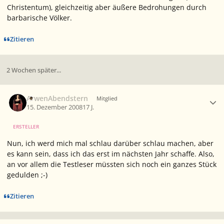
Christentum), gleichzeitig aber äußere Bedrohungen durch
barbarische Völker.
Zitieren
2 Wochen später...
Ersteller-Statistik
ArwenAbendstern
Mitglied
15. Dezember 2008
17 J.
ERSTELLER
Nun, ich werd mich mal schlau darüber schlau machen, aber
es kann sein, dass ich das erst im nächsten Jahr schaffe. Also,
an vor allem die Testleser müssten sich noch ein ganzes Stück
gedulden ;-)
Zitieren