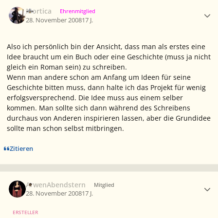
Ersteller-Statistik
Mortica
Ehrenmitglied
28. November 2008
17 J.
Also ich persönlich bin der Ansicht, dass man als erstes eine
Idee braucht um ein Buch oder eine Geschichte (muss ja nicht
gleich ein Roman sein) zu schreiben.
Wenn man andere schon am Anfang um Ideen für seine
Geschichte bitten muss, dann halte ich das Projekt für wenig
erfolgsversprechend. Die Idee muss aus einem selber
kommen. Man sollte sich dann während des Schreibens
durchaus von Anderen inspirieren lassen, aber die Grundidee
sollte man schon selbst mitbringen.
Zitieren
Ersteller-Statistik
ArwenAbendstern
Mitglied
28. November 2008
17 J.
ERSTELLER