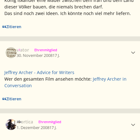
König Iskander eine Mauer zwischen dem Iran und dem Land
dieser Völker bauen, die niemals brechen darf.
Das sind noch zwei Ideen. Ich könnte noch viel mehr liefern.
Zitieren
Ersteller-Statistik
viator
Ehrenmitglied
30. November 2008
17 J.
Jeffrey Archer - Advice for Writers
Wer den gesamten Film ansehen möchte:
Jeffrey Archer in
Conversation
Zitieren
Ersteller-Statistik
Mortica
Ehrenmitglied
1. Dezember 2008
17 J.