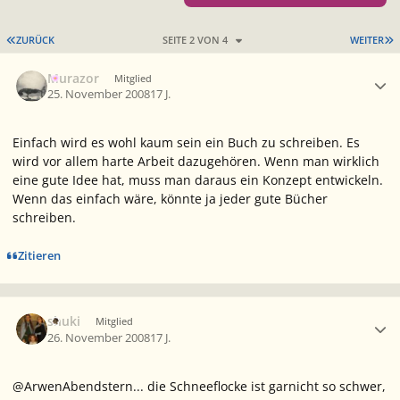
ERSTE SEITE
L
ZURÜCK
SEITE 2 VON 4
WEITER
Ersteller-Statistik
Murazor
Mitglied
25. November 2008
17 J.
Einfach wird es wohl kaum sein ein Buch zu schreiben. Es
wird vor allem harte Arbeit dazugehören. Wenn man wirklich
eine gute Idee hat, muss man daraus ein Konzept entwickeln.
Wenn das einfach wäre, könnte ja jeder gute Bücher
schreiben.
Zitieren
Ersteller-Statistik
shuki
Mitglied
26. November 2008
17 J.
@ArwenAbendstern... die Schneeflocke ist garnicht so schwer,