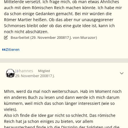
Mittelerde versetzt. Ich frage mich, ob man etwas Ähnliches
auch mit dem Römischen Reich machen könnte. Ich habe mir
da schon einige Gedanken gemacht. Bei mir würden die
Römer Martier heißen. Ob das aber nur unausgegorener
Schmonses bleibt oder ob das eine gute Idee ist, kann ich
noch nicht abschätzen.
Bearbeitet (
29. November 2008
17 J.
von Murazor)
Zitieren
Ersteller-Statistik
Johannes
Mitglied
29. November 2008
17 J.
Mhm, werd da mal noch weiterschaun. Hab im Moment noch
ein anderes Buch zu lesen und dann werde ich mich darum
kümmern, weil mich das schon länger interessiert (wie so
vieles).
Also ich finde die Idee gar nicht so schlecht. Das römische
Reich hat ja schon einiges zu bieten, vor allem
herausstechend finde ich die Disziplin der Soldaten und die