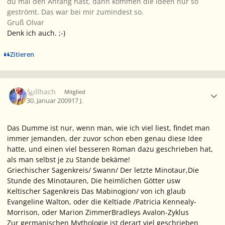
du mal den Anfang hast, dann kommen die Ideen nur so
geströmt. Das war bei mir zumindest so.
Gruß Olvar
Denk ich auch. ;-)
Zitieren
Ersteller-Statistik
Sullhach
Mitglied
30. Januar 2009
17 J.
Das Dumme ist nur, wenn man, wie ich viel liest, findet man
immer jemanden, der zuvor schon eben genau diese Idee
hatte, und einen viel besseren Roman dazu geschrieben hat,
als man selbst je zu Stande bekäme!
Griechischer Sagenkreis/ Swann/ Der letzte Minotaur,Die
Stunde des Minotauren, Die heimlichen Götter usw
Keltischer Sagenkreis Das Mabinogion/ von ich glaub
Evangeline Walton, oder die Keltiade /Patricia Kennealy-
Morrison, oder Marion ZimmerBradleys Avalon-Zyklus
Zur germanischen Mythologie ist derart viel geschrieben