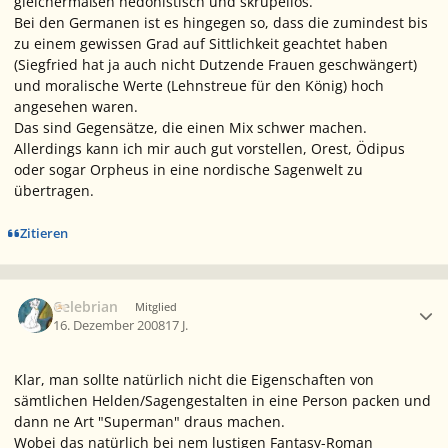
gleichermaßen hedonistisch und skrupellos.
Bei den Germanen ist es hingegen so, dass die zumindest bis
zu einem gewissen Grad auf Sittlichkeit geachtet haben
(Siegfried hat ja auch nicht Dutzende Frauen geschwängert)
und moralische Werte (Lehnstreue für den König) hoch
angesehen waren.
Das sind Gegensätze, die einen Mix schwer machen.
Allerdings kann ich mir auch gut vorstellen, Orest, Ödipus
oder sogar Orpheus in eine nordische Sagenwelt zu
übertragen.
Zitieren
Ersteller-Statistik
Celebrian
Mitglied
16. Dezember 2008
17 J.
Klar, man sollte natürlich nicht die Eigenschaften von
sämtlichen Helden/Sagengestalten in eine Person packen und
dann ne Art "Superman" draus machen.
Wobei das natürlich bei nem lustigen Fantasy-Roman