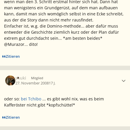
wenn man den 3. Schritt erstmal hinter sich hat. Dann hat
man wenigstens ein Grundgerüst, auf dem man aufbauen
kann, damit man sich womöglich selbst in eine Ecke schreibt,
aus der die Story dann nicht mehr rausfindet.
Einfacher ist, w.g. die Domino-methode... aber dafür muss
entweder die Geschichte ziemlich kurz oder der Plan dafür
extrem gut durchdacht sein... *am besten beides*
@Murazor... dito!
Zitieren
Ersteller-Statistik
shuki
Mitglied
27. November 2008
17 J.
oder so:
bei Tchibo
... es gibt wohl nix, was es beim
Kafferöster nicht gibt *kopfschüttel*
Zitieren