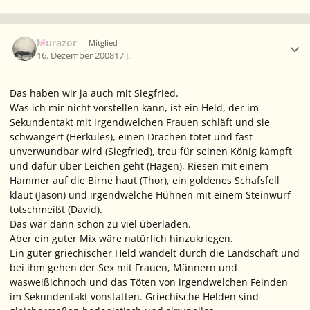
Ersteller-Statistik
Murazor
Mitglied
16. Dezember 2008
17 J.
Das haben wir ja auch mit Siegfried.
Was ich mir nicht vorstellen kann, ist ein Held, der im
Sekundentakt mit irgendwelchen Frauen schläft und sie
schwängert (Herkules), einen Drachen tötet und fast
unverwundbar wird (Siegfried), treu für seinen König kämpft
und dafür über Leichen geht (Hagen), Riesen mit einem
Hammer auf die Birne haut (Thor), ein goldenes Schafsfell
klaut (Jason) und irgendwelche Hühnen mit einem Steinwurf
totschmeißt (David).
Das wär dann schon zu viel überladen.
Aber ein guter Mix wäre natürlich hinzukriegen.
Ein guter griechischer Held wandelt durch die Landschaft und
bei ihm gehen der Sex mit Frauen, Männern und
wasweißichnoch und das Töten von irgendwelchen Feinden
im Sekundentakt vonstatten. Griechische Helden sind