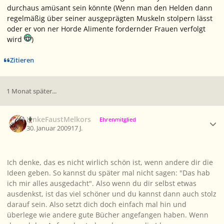
durchaus amüsant sein könnte (Wenn man den Helden dann
regelmäßig über seiner ausgeprägten Muskeln stolpern lässt
oder er von ner Horde Alimente fordernder Frauen verfolgt
wird
)
Zitieren
1 Monat später...
Ersteller-Statistik
LinkeFaustMelkors
Ehrenmitglied
30. Januar 2009
17 J.
Ich denke, das es nicht wirlich schön ist, wenn andere dir die
Ideen geben. So kannst du später mal nicht sagen: "Das hab
ich mir alles ausgedacht". Also wenn du dir selbst etwas
ausdenkst, ist das viel schöner und du kannst dann auch stolz
darauf sein. Also setzt dich doch einfach mal hin und
überlege wie andere gute Bücher angefangen haben. Wenn