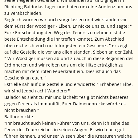
seinen eigenen Gedanken. Wir standen auf und gingen in
Richtung Baldorias Lager und baten um eine Audienz um uns
zu Verabschieden.
Sogleich wurden wir auch vorgelassen und wir standen vor
dem Fürst der Woodiger - Elben. Er nickte uns zu und sagte: "
Eure Entscheidung den Weg des Feuers zu nehmen ist die
beste Entscheidung die ihr treffen konntet. Zum Abschied
überreiche ich euch noch für jeden ein Geschenk. " er zeigt
auf die Gestelle die vor uns allen standen. Sieben an der Zahl.
" Wir Woodiger müssen ab und zu auch in diese Regionen des
Erdinneren und wir reiben uns um die Hitze erträglich zu
machen mit dem roten Feuerkraut ein. Dies ist auch das
Geschenk an euch. "
Estrielle sah auf die Gestelle und erwiderte: " Erhabener Elbe,
wir sind jedoch acht Wanderer"
Baladorias sieht zu mir und lächelt: "es gibt nichts besseres
gegen Feuer als Immunität, Euer Daimonenrecke würde es
nicht brauchen "
Balthor nickte.
"Ihr braucht auch keinen Führer von uns, denn ich sehe das
Feuer des Feuerreiches in seinen Augen. Er wird euch gut
führen kennen, und unser Wissen über die Kreaturen welche