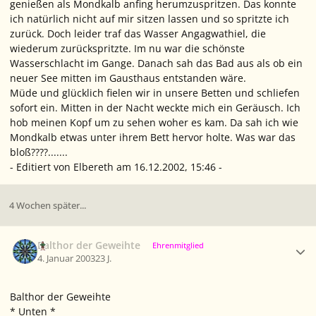
genießen als Mondkalb anfing herumzuspritzen. Das konnte
ich natürlich nicht auf mir sitzen lassen und so spritzte ich
zurück. Doch leider traf das Wasser Angagwathiel, die
wiederum zurückspritzte. Im nu war die schönste
Wasserschlacht im Gange. Danach sah das Bad aus als ob ein
neuer See mitten im Gausthaus entstanden wäre.
Müde und glücklich fielen wir in unsere Betten und schliefen
sofort ein. Mitten in der Nacht weckte mich ein Geräusch. Ich
hob meinen Kopf um zu sehen woher es kam. Da sah ich wie
Mondkalb etwas unter ihrem Bett hervor holte. Was war das
bloß????.......
- Editiert von Elbereth am 16.12.2002, 15:46 -
4 Wochen später...
Ersteller-Statistik
Balthor der Geweihte
Ehrenmitglied
4. Januar 2003
23 J.
Balthor der Geweihte
* Unten *