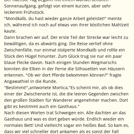
Sonnenaufgang, gefolgt von einem kurzen, aber sehr
leckerem Frühstück.
"Mondkalb, du hast wieder ganze Arbeit geleistet!" meinte
ich, während ich noch auf etwas von ihrer köstlichen Mahlzeit
kaute.
Dann brachen wir auf. Der erste Teil der Strecke war leicht zu
bewältigen, da es abwärts ging. Die Reise verlief ohne
Zwischenfälle, nur einmal stolperte Mondkalb und rollte ein
Stück den Hügel hinunter. Zum Glück trug sie nur ein paar
blaue Flecke davon. Nach einigen Stunden Wegmarschs
konnten die Elben in der Ferne die Silhouetten von Häusern
erkennen. "Ob wir dort Pferde bekommen können?" fragte
Angawathiel in die Runde.
"Bestimmt!",antwortete Mortica,"Es scheint mir, als ob dies
einer der Zwischenorte ist, die die leeren Gegenden zwischen
den großen Städten für Wanderer angenehmer machen. Dort
gibt es bestimmt auch ein Gasthaus."
Nach diesen Worten trat Schweigen ein. Alle dachten an das
Gasthaus und was es dort geben würde. Endlich wieder ein
normales Bett! Und vielleicht sogar ein heißes Bad. So kam es,
dass wir viel schneller dort ankamen als es sonst der Fall