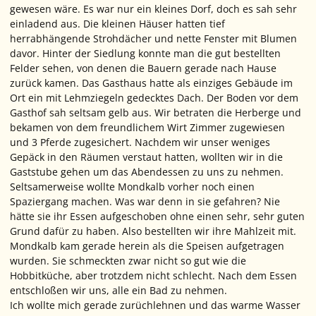
gewesen wäre. Es war nur ein kleines Dorf, doch es sah sehr
einladend aus. Die kleinen Häuser hatten tief
herrabhängende Strohdächer und nette Fenster mit Blumen
davor. Hinter der Siedlung konnte man die gut bestellten
Felder sehen, von denen die Bauern gerade nach Hause
zurück kamen. Das Gasthaus hatte als einziges Gebäude im
Ort ein mit Lehmziegeln gedecktes Dach. Der Boden vor dem
Gasthof sah seltsam gelb aus. Wir betraten die Herberge und
bekamen von dem freundlichem Wirt Zimmer zugewiesen
und 3 Pferde zugesichert. Nachdem wir unser weniges
Gepäck in den Räumen verstaut hatten, wollten wir in die
Gaststube gehen um das Abendessen zu uns zu nehmen.
Seltsamerweise wollte Mondkalb vorher noch einen
Spaziergang machen. Was war denn in sie gefahren? Nie
hätte sie ihr Essen aufgeschoben ohne einen sehr, sehr guten
Grund dafür zu haben. Also bestellten wir ihre Mahlzeit mit.
Mondkalb kam gerade herein als die Speisen aufgetragen
wurden. Sie schmeckten zwar nicht so gut wie die
Hobbitküche, aber trotzdem nicht schlecht. Nach dem Essen
entschloßen wir uns, alle ein Bad zu nehmen.
Ich wollte mich gerade zurüchlehnen und das warme Wasser