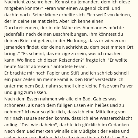
Nachricht zu schreiben. Kennst du jemanden, dem ich diese
mitgeben könnte?" Féran war einen Augenblick still und
dachte nach. Seine Miene erhellte sich. "Ich weiß von keinen,
der in deine Heimat zieht. Aber ich kenne einen
Durchreisenden, der in die Nähe des Auenlandes möchte.
Jedenfalls nach deinen Beschreibungen. Ihm könntest du
deinen Brief mitgeben, in der Hoffnung, dass er wiederum
jemanden findet, der deine Nachricht zu dem bestimmten Ort
bringt." "Es scheint, das einzige zu sein, was ich machen
kann. Wo finde ich diesen Reisenden?" fragte ich. "Er wollte
heute Nacht abreisen." antortete Féran.
Er brachte mir noch Papier und Stift und ich schrieb schnell
ein paar Zeilen an meine Familie. Den Brief versteckte ich
unter meinem Bett, nahm schnell eine kleine Prise vom Pulver
und ging zum Essen.
Nach dem Essen nahmen wir alle ein Bad. Gab es was
schöneres, als nach dem fülligen Essen ein heißes Bad zu
nehmen? Ich war so glücklich, dass ich eine Mitteilung von
mir nach Hause senden konnte, dass ich eine Wasserschlacht
anfing. "Fast wie daheim", dachte ich glücklich im Gedanken.
Nach dem Bad merkten wir alle die Müdigkeit der Reise und
vielen in unsere Betten. Ich hatte einen tiefen Schlaf, wußte