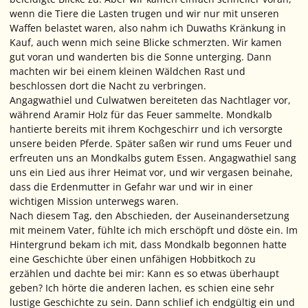
wenn die Tiere die Lasten trugen und wir nur mit unseren
Waffen belastet waren, also nahm ich Duwaths Kränkung in
Kauf, auch wenn mich seine Blicke schmerzten. Wir kamen
gut voran und wanderten bis die Sonne unterging. Dann
machten wir bei einem kleinen Wäldchen Rast und
beschlossen dort die Nacht zu verbringen.
Angagwathiel und Culwatwen bereiteten das Nachtlager vor,
während Aramir Holz für das Feuer sammelte. Mondkalb
hantierte bereits mit ihrem Kochgeschirr und ich versorgte
unsere beiden Pferde. Später saßen wir rund ums Feuer und
erfreuten uns an Mondkalbs gutem Essen. Angagwathiel sang
uns ein Lied aus ihrer Heimat vor, und wir vergasen beinahe,
dass die Erdenmutter in Gefahr war und wir in einer
wichtigen Mission unterwegs waren.
Nach diesem Tag, den Abschieden, der Auseinandersetzung
mit meinem Vater, fühlte ich mich erschöpft und döste ein. Im
Hintergrund bekam ich mit, dass Mondkalb begonnen hatte
eine Geschichte über einen unfähigen Hobbitkoch zu
erzählen und dachte bei mir: Kann es so etwas überhaupt
geben? Ich hörte die anderen lachen, es schien eine sehr
lustige Geschichte zu sein. Dann schlief ich endgültig ein und