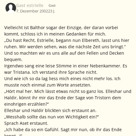
Gast estrielle
Gast
7. Dezember 2002
23 J.
Vielleicht ist Balthor sogar der Einzige, der daran vorbei
kommt, schloss ich in meinen Gedanken für mich.
„Du hast Recht, Estrielle, begann nun Elbereth, lasst uns hier
ruhen. Wir werden sehen, was die nächste Zeit uns bringt.“
Und so machten wir es uns alle auf den Fellen und Decken
bequem.
Irgendwo sang eine leise Stimme in einer Nebenkammer. Es
war Tristana. Ich verstand ihre Sprache nicht.
Und wie ich so da lag liess mich eines nicht mehr los. Ich
musste noch einmal zum Worte ansetzten.
„Hört mal her. Mich lässt etwas nicht so ganz los. Elleshar und
Haldir, könnt ihr mir das Ende der Sage von Tristorn dem
einohrigen erzählen?“
Elleshar und Haldir blickten sich erstaunt an.
„Wesshalb sollte das nun von Wichtigkeit ein?“
Sprach Aset erstaunt.
„Ich habe da so ein Gafühl. Sagt mir nun, ob ihr das Ende
kennt...!“