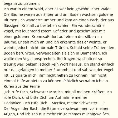
begann zu träumen.
Ich war in einem Wald, aber es war kein gewöhnlicher Wald.
Die Bäume waren aus Silber und am Boden wuchsen goldene
Blumen. Ich wanderte umher und kam an einen Bach, der aus
flüssigem Kristall zu bestehen schien. Ein wunderschöner
Vogel, mit leuchtend rotem Gefieder und geschmückt mit
einer goldenen Krone saß dort auf einem der silbernen
Bäume. Er sah mich an und ich erkannte das er weinte, er
weinte jedoch nicht normale Tränen. Sobald seine Tränen den
Boden berührten, verwandelten sie sich in Diamanten. Ich
wollte den Vogel ansprechen, ihn fragen, weshalb er so
traurig war, bekam jedoch kein Wort heraus. Ich stand einfach
nur da, gefangen in meiner Stummheit und sah wie der Vogel
litt. Es quälte mich, ihm nicht helfen zu können, ihm nicht
einmal Hilfe anbieten zu können. Plötzlich vernahm ich ein
Rufen aus der Ferne
„Ich rufe Dich, Schwester Mortica, mit all meinen Kräften. Ich
rufe Dich, und bitte Dich um Aufnahme meiner
Gedanken...Ich rufe Dich....Mortica, meine Schwester......“
Der Vogel, der Bach, die Bäume verschwammen vor meinen
Augen, und ich sah nur mehr ein seltsames milchig-weißes