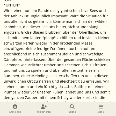
*UNTEN*
Wir stehen nun am Rande des gigantischen Lava-Sees und
der Anblick ist unglaublich imposant. Wäre die Situation für
uns alle nicht so gefährlich, könnte man sich an der wilden
Schönheit, die dieser See uns bietet, sich stundenlang
ergötzen. Große Blasen blubbern über der Oberfläche, um
sich mit einem lauten "plopp" zu öffnen und in vielen kleinen
schwarzen Perlen wieder in der brodelnden Masse
einzufügen, kleine feurige Fontänen tauchen auf um
anschließend in sich zusammenzufallen und schwefelige
Dämpfe zu hinterlassen. Über der gesamten Fläche schießen
Flammen wie Irrlichter umher und scheinen sich zu freuen
und mit uns zu spielen und über allem ertönt leise ein
Summen, einer Melodie gleich, erschaffen um uns in diesem
unwirklichen Ort zu narren und gleichzeitig zu erfreuen. Wir
stehen stumm und ehrfürchtig da ....bis Balthor mit einem
Plumps wieder vor unseren Füßen landet und uns und somit
den ganzen Zauber mit einem Schlag wieder zurück in die
Wirklichkeit holt. Er berichtet uns über seine Entdeckung und
dass am anderen Ufer diese grässlichen Dämonetten auf uns
Anmelden
Registrieren
Suche
Menu
warten. Als ob seine Lanze seinen Worten Nachdruck