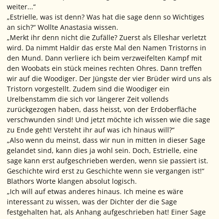
weiter...“
„Estrielle, was ist denn? Was hat die sage denn so Wichtiges
an sich?“ Wollte Anastasia wissen.
„Merkt ihr denn nicht die Zufälle? Zuerst als Elleshar verletzt
wird. Da nimmt Haldir das erste Mal den Namen Tristorns in
den Mund. Dann verliere ich beim verzweifelten Kampf mit
den Woobats ein stück meines rechten Ohres. Dann treffen
wir auf die Woodiger. Der Jüngste der vier Brüder wird uns als
Tristorn vorgestellt. Zudem sind die Woodiger ein
Urelbenstamm die sich vor längerer Zeit vollends
zurückgezogen haben, dass heisst, von der Erdoberfläche
verschwunden sind! Und jetzt möchte ich wissen wie die sage
zu Ende geht! Versteht ihr auf was ich hinaus will?“
„Also wenn du meinst, dass wir nun in mitten in dieser Sage
gelandet sind, kann dies ja wohl sein. Doch, Estrielle, eine
sage kann erst aufgeschrieben werden, wenn sie passiert ist.
Geschichte wird erst zu Geschichte wenn sie vergangen ist!“
Blathors Worte klangen absolut logisch.
„Ich will auf etwas anderes hinaus. Ich meine es wäre
interessant zu wissen, was der Dichter der die Sage
festgehalten hat, als Anhang aufgeschrieben hat! Einer Sage