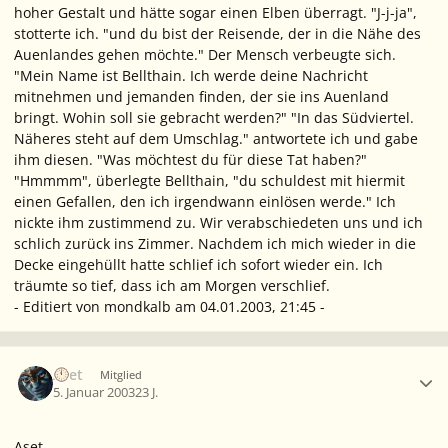
hoher Gestalt und hätte sogar einen Elben überragt. "J-j-ja",
stotterte ich. "und du bist der Reisende, der in die Nähe des
Auenlandes gehen möchte." Der Mensch verbeugte sich.
"Mein Name ist Bellthain. Ich werde deine Nachricht
mitnehmen und jemanden finden, der sie ins Auenland
bringt. Wohin soll sie gebracht werden?" "In das Südviertel.
Näheres steht auf dem Umschlag." antwortete ich und gabe
ihm diesen. "Was möchtest du für diese Tat haben?"
"Hmmmm", überlegte Bellthain, "du schuldest mit hiermit
einen Gefallen, den ich irgendwann einlösen werde." Ich
nickte ihm zustimmend zu. Wir verabschiedeten uns und ich
schlich zurück ins Zimmer. Nachdem ich mich wieder in die
Decke eingehüllt hatte schlief ich sofort wieder ein. Ich
träumte so tief, dass ich am Morgen verschlief.
- Editiert von mondkalb am 04.01.2003, 21:45 -
Ersteller-Statistik
Aset
Mitglied
5. Januar 2003
23 J.
Aset