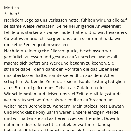
Mortica
*Oben*
Nachdem Legolas uns verlassen hatte, fühlten wir uns alle auf
seltsame Weise verlassen. Seine beruhigende Anwesenheit
fehlte uns stärker als wir vermutet hatten. Und wir, besonders
Culwathwen und ich, sorgten uns auch sehr um ihn, da wir
um seine Seelenqualen wussten.
Nachdem keiner große Eile verspürte, beschlossen wir
gemütlich zu essen und gestärkt aufzubrechen. Mondkalb
machte sich sofort ans Werk und begann zu kochen. Sie
strahlte dabei, denn dank den Vorräten die das Elbenheer
uns überlassen hatte, konnte sie endlich aus dem Vollen
schöpfen. Vorbei die Zeiten, als sie in Isduls Festung lediglich
altes Brot und gefrorenes Fleisch als Zutaten hatte.
Wir schlemmten und ließen uns viel Zeit, die Mittagsstunde
war bereits weit vorüber als wir endlich aufbrachen um
weiter nach Berendis zu wandern. Mein stolzes Ross Duwath
und Mondkalbs Pony Baran waren unsere einzigen Pferde,
und wir hatten sie zu Lasttieren zweckentfremdet. Duwath
nahm mir dies offensichtlich übel, er warf mir ständig
beleidigte Blicke zu. Aber wir kamen einfach schneller voran,