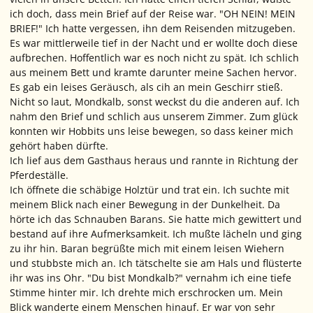
ich doch, dass mein Brief auf der Reise war. "OH NEIN! MEIN
BRIEF!" Ich hatte vergessen, ihn dem Reisenden mitzugeben.
Es war mittlerweile tief in der Nacht und er wollte doch diese
aufbrechen. Hoffentlich war es noch nicht zu spät. Ich schlich
aus meinem Bett und kramte darunter meine Sachen hervor.
Es gab ein leises Geräusch, als cih an mein Geschirr stieß.
Nicht so laut, Mondkalb, sonst weckst du die anderen auf. Ich
nahm den Brief und schlich aus unserem Zimmer. Zum glück
konnten wir Hobbits uns leise bewegen, so dass keiner mich
gehört haben dürfte.
Ich lief aus dem Gasthaus heraus und rannte in Richtung der
Pferdeställe.
Ich öffnete die schäbige Holztür und trat ein. Ich suchte mit
meinem Blick nach einer Bewegung in der Dunkelheit. Da
hörte ich das Schnauben Barans. Sie hatte mich gewittert und
bestand auf ihre Aufmerksamkeit. Ich mußte lächeln und ging
zu ihr hin. Baran begrüßte mich mit einem leisen Wiehern
und stubbste mich an. Ich tätschelte sie am Hals und flüsterte
ihr was ins Ohr. "Du bist Mondkalb?" vernahm ich eine tiefe
Stimme hinter mir. Ich drehte mich erschrocken um. Mein
Blick wanderte einem Menschen hinauf. Er war von sehr