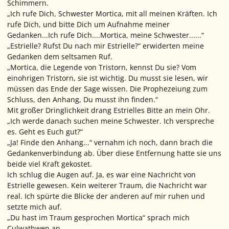
Schimmern.
„Ich rufe Dich, Schwester Mortica, mit all meinen Kräften. Ich
rufe Dich, und bitte Dich um Aufnahme meiner
Gedanken...Ich rufe Dich....Mortica, meine Schwester......“
„Estrielle? Rufst Du nach mir Estrielle?“ erwiderten meine
Gedanken dem seltsamen Ruf.
„Mortica, die Legende von Tristorn, kennst Du sie? Vom
einohrigen Tristorn, sie ist wichtig. Du musst sie lesen, wir
müssen das Ende der Sage wissen. Die Prophezeiung zum
Schluss, den Anhang, Du musst ihn finden.“
Mit großer Dringlichkeit drang Estrielles Bitte an mein Ohr.
„Ich werde danach suchen meine Schwester. Ich verspreche
es. Geht es Euch gut?“
„Ja! Finde den Anhang...“ vernahm ich noch, dann brach die
Gedankenverbindung ab. Über diese Entfernung hatte sie uns
beide viel Kraft gekostet.
Ich schlug die Augen auf. Ja, es war eine Nachricht von
Estrielle gewesen. Kein weiterer Traum, die Nachricht war
real. Ich spürte die Blicke der anderen auf mir ruhen und
setzte mich auf.
„Du hast im Traum gesprochen Mortica“ sprach mich
Culwathwen an.