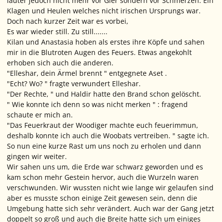
lauter jedoch nicht mehr vor Gier sondern vor Schmerzen. Ein
Klagen und Heulen welches nicht irischen Ursprungs war.
Doch nach kurzer Zeit war es vorbei,
Es war wieder still. Zu still.......
Kilan und Anastasia hoben als erstes ihre Köpfe und sahen
mir in die Blutroten Augen des Feuers. Etwas angekohlt
erhoben sich auch die anderen.
"Elleshar, dein Ärmel brennt " entgegnete Aset .
"Echt? Wo? " fragte verwundert Elleshar.
"Der Rechte, " und Haldir hatte den Brand schon gelöscht.
" Wie konnte ich denn so was nicht merken " : fragend
schaute er mich an.
"Das Feuerkraut der Woodiger machte euch feuerimmun,
deshalb konnte ich auch die Woobats vertreiben. " sagte ich.
So nun eine kurze Rast um uns noch zu erholen und dann
gingen wir weiter.
Wir sahen uns um, die Erde war schwarz geworden und es
kam schon mehr Gestein hervor, auch die Wurzeln waren
verschwunden. Wir wussten nicht wie lange wir gelaufen sind
aber es musste schon einige Zeit gewesen sein, denn die
Umgebung hatte sich sehr verändert. Auch war der Gang jetzt
doppelt so groß und auch die Breite hatte sich um einiges