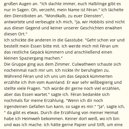
großen Augen an. "Ich dachte immer, euch Halblinge gibt es
nur in Sagen. Oh, verzeiht, mein Name ist Féran." Ich lächelte
den Dienstboten an. "Mondkalb, zu euer Diensten",
antwortete und verbeugte ich mich, "Ja, wir Hobbits sind nicht
aus dieser Gegend und keiner unserer Geschichten erwähen
diesen Ort."
Ich schickte die anderen in die Gasstube. "Geht schon vor und
bestellt mein Essen bitte mit. Ich werde mich mit Féran um
das restliche Gepäck kümmern und anschließend einen
kleinen Spaziergang machen."
Die Gruppe ging aus dem Zimmer. Culwathwen schaute sich
nocheinmal nach mir um. Ich nickte ihr beruhigten zu.
Während Féran und ich uns um das Gepäck kümmerten
erzählte ich ihm vom Auenland. Er war sehr wißbegierig und
stellte viele Fragen. "Ich würde dir gerne noch viel erzählen,
aber das Essen wartet." sagte ich. Féran bedankte sich
nochmals für meine Erzählung. "Wenn ich dir noch
irgendeinen Gefallen tun kann, so sage es mir." "Ja", sagte ich,
" da gibt es etwas. Durch die Erzählung von meiner Heimat
habe ich Heimweh bekommen. Keiner dort weiß, wo ich bin
und was ich mache. Ich hätte gerne Papier und Sitft, um eine