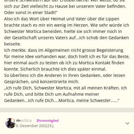
sich zur Zeit vielleicht zu Hause bei unserem Vater befinden.
Oder sonst in einer Stadt!“
Also ich das Wort über Heimat und Vater über die Lippen
brachte stach es mir ein wenig im Herzen. Wie sehr würde ich
Schwester Mortica beneiden, hielte sie sich immer noch in
der Gesellschaft unseres Vaters auf...Ich schob den Gedanken
beiseite.
Ich merkte, dass im Allgemeinen nicht grosse Begeisterung
für meine Idee vorhanden war, doch hielt ich es für das Beste,
hier einmal auch zu testen ob ich zu Mortica Kontakt finden
konnte. Sicherlich brauchte ich dies später einmal.
So überliess ich die Anderen in ihren Gedanken, oder leisen
Gesprächen, und konzentrierte mich.
„Ich rufe Dich, Schwester Mortica, mit all meinen Kräften. Ich
rufe Dich, und bitte Dich um Aufnahme meiner
Gedanken...Ich rufe Dich....Mortica, meine Schwester......“
Ersteller-Statistik
Mortica
Ehrenmitglied
9. Dezember 2002
23 J.