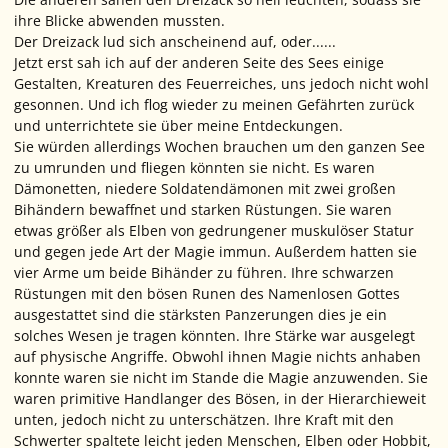
ihre Blicke abwenden mussten.
Der Dreizack lud sich anscheinend auf, oder......
Jetzt erst sah ich auf der anderen Seite des Sees einige
Gestalten, Kreaturen des Feuerreiches, uns jedoch nicht wohl
gesonnen. Und ich flog wieder zu meinen Gefährten zurück
und unterrichtete sie über meine Entdeckungen.
Sie würden allerdings Wochen brauchen um den ganzen See
zu umrunden und fliegen könnten sie nicht. Es waren
Dämonetten, niedere Soldatendämonen mit zwei großen
Bihändern bewaffnet und starken Rüstungen. Sie waren
etwas größer als Elben von gedrungener muskulöser Statur
und gegen jede Art der Magie immun. Außerdem hatten sie
vier Arme um beide Bihänder zu führen. Ihre schwarzen
Rüstungen mit den bösen Runen des Namenlosen Gottes
ausgestattet sind die stärksten Panzerungen dies je ein
solches Wesen je tragen könnten. Ihre Stärke war ausgelegt
auf physische Angriffe. Obwohl ihnen Magie nichts anhaben
konnte waren sie nicht im Stande die Magie anzuwenden. Sie
waren primitive Handlanger des Bösen, in der Hierarchieweit
unten, jedoch nicht zu unterschätzen. Ihre Kraft mit den
Schwerter spaltete leicht jeden Menschen, Elben oder Hobbit,