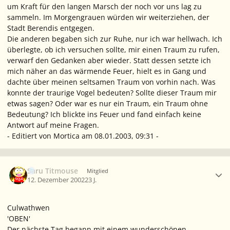
um Kraft für den langen Marsch der noch vor uns lag zu
sammeln. Im Morgengrauen würden wir weiterziehen, der
Stadt Berendis entgegen.
Die anderen begaben sich zur Ruhe, nur ich war hellwach. Ich
überlegte, ob ich versuchen sollte, mir einen Traum zu rufen,
verwarf den Gedanken aber wieder. Statt dessen setzte ich
mich näher an das wärmende Feuer, hielt es in Gang und
dachte über meinen seltsamen Traum von vorhin nach. Was
konnte der traurige Vogel bedeuten? Sollte dieser Traum mir
etwas sagen? Oder war es nur ein Traum, ein Traum ohne
Bedeutung? Ich blickte ins Feuer und fand einfach keine
Antwort auf meine Fragen.
- Editiert von Mortica am 08.01.2003, 09:31 -
Ersteller-Statistik
Saru Titmouse
Mitglied
12. Dezember 2002
23 J.
Culwathwen
'OBEN'
Der nächste Tag begann mit einem wunderschönen