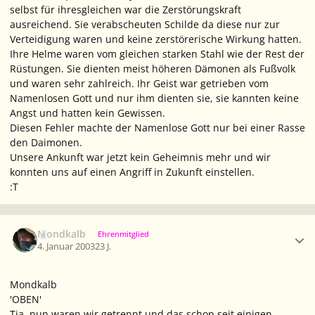
selbst für ihresgleichen war die Zerstörungskraft
ausreichend. Sie verabscheuten Schilde da diese nur zur
Verteidigung waren und keine zerstörerische Wirkung hatten.
Ihre Helme waren vom gleichen starken Stahl wie der Rest der
Rüstungen. Sie dienten meist höheren Dämonen als Fußvolk
und waren sehr zahlreich. Ihr Geist war getrieben vom
Namenlosen Gott und nur ihm dienten sie, sie kannten keine
Angst und hatten kein Gewissen.
Diesen Fehler machte der Namenlose Gott nur bei einer Rasse
den Daimonen.
Unsere Ankunft war jetzt kein Geheimnis mehr und wir
konnten uns auf einen Angriff in Zukunft einstellen.
:T
Ersteller-Statistik
Mondkalb
Ehrenmitglied
4. Januar 2003
23 J.
Mondkalb
'OBEN'
Tja, nun waren wir getrennt und das schon seit einigen