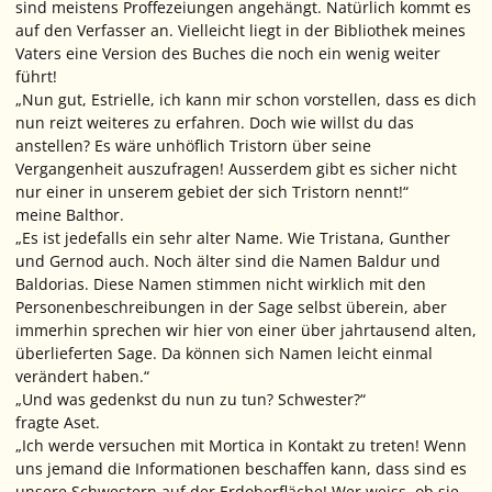
sind meistens Proffezeiungen angehängt. Natürlich kommt es
auf den Verfasser an. Vielleicht liegt in der Bibliothek meines
Vaters eine Version des Buches die noch ein wenig weiter
führt!
„Nun gut, Estrielle, ich kann mir schon vorstellen, dass es dich
nun reizt weiteres zu erfahren. Doch wie willst du das
anstellen? Es wäre unhöflich Tristorn über seine
Vergangenheit auszufragen! Ausserdem gibt es sicher nicht
nur einer in unserem gebiet der sich Tristorn nennt!“
meine Balthor.
„Es ist jedefalls ein sehr alter Name. Wie Tristana, Gunther
und Gernod auch. Noch älter sind die Namen Baldur und
Baldorias. Diese Namen stimmen nicht wirklich mit den
Personenbeschreibungen in der Sage selbst überein, aber
immerhin sprechen wir hier von einer über jahrtausend alten,
überlieferten Sage. Da können sich Namen leicht einmal
verändert haben.“
„Und was gedenkst du nun zu tun? Schwester?“
fragte Aset.
„Ich werde versuchen mit Mortica in Kontakt zu treten! Wenn
uns jemand die Informationen beschaffen kann, dass sind es
unsere Schwestern auf der Erdoberfläche! Wer weiss, ob sie