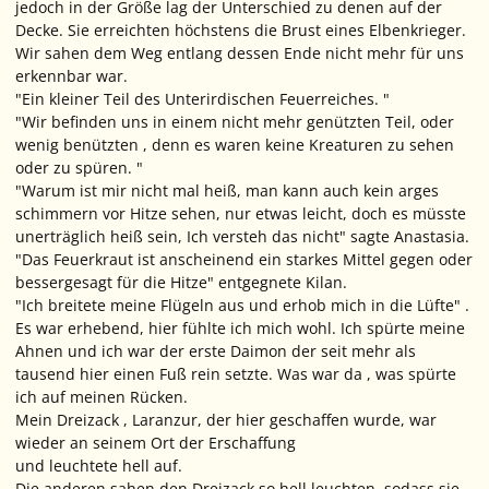
jedoch in der Größe lag der Unterschied zu denen auf der
Decke. Sie erreichten höchstens die Brust eines Elbenkrieger.
Wir sahen dem Weg entlang dessen Ende nicht mehr für uns
erkennbar war.
"Ein kleiner Teil des Unterirdischen Feuerreiches. "
"Wir befinden uns in einem nicht mehr genützten Teil, oder
wenig benützten , denn es waren keine Kreaturen zu sehen
oder zu spüren. "
"Warum ist mir nicht mal heiß, man kann auch kein arges
schimmern vor Hitze sehen, nur etwas leicht, doch es müsste
unerträglich heiß sein, Ich versteh das nicht" sagte Anastasia.
"Das Feuerkraut ist anscheinend ein starkes Mittel gegen oder
bessergesagt für die Hitze" entgegnete Kilan.
"Ich breitete meine Flügeln aus und erhob mich in die Lüfte" .
Es war erhebend, hier fühlte ich mich wohl. Ich spürte meine
Ahnen und ich war der erste Daimon der seit mehr als
tausend hier einen Fuß rein setzte. Was war da , was spürte
ich auf meinen Rücken.
Mein Dreizack , Laranzur, der hier geschaffen wurde, war
wieder an seinem Ort der Erschaffung
und leuchtete hell auf.
Die anderen sahen den Dreizack so hell leuchten, sodass sie