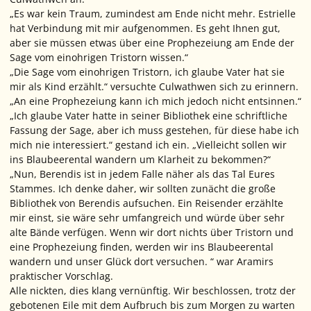
„Es war kein Traum, zumindest am Ende nicht mehr. Estrielle
hat Verbindung mit mir aufgenommen. Es geht Ihnen gut,
aber sie müssen etwas über eine Prophezeiung am Ende der
Sage vom einohrigen Tristorn wissen.“
„Die Sage vom einohrigen Tristorn, ich glaube Vater hat sie
mir als Kind erzählt.“ versuchte Culwathwen sich zu erinnern.
„An eine Prophezeiung kann ich mich jedoch nicht entsinnen.“
„Ich glaube Vater hatte in seiner Bibliothek eine schriftliche
Fassung der Sage, aber ich muss gestehen, für diese habe ich
mich nie interessiert.“ gestand ich ein. „Vielleicht sollen wir
ins Blaubeerental wandern um Klarheit zu bekommen?“
„Nun, Berendis ist in jedem Falle näher als das Tal Eures
Stammes. Ich denke daher, wir sollten zunächt die große
Bibliothek von Berendis aufsuchen. Ein Reisender erzählte
mir einst, sie wäre sehr umfangreich und würde über sehr
alte Bände verfügen. Wenn wir dort nichts über Tristorn und
eine Prophezeiung finden, werden wir ins Blaubeerental
wandern und unser Glück dort versuchen. “ war Aramirs
praktischer Vorschlag.
Alle nickten, dies klang vernünftig. Wir beschlossen, trotz der
gebotenen Eile mit dem Aufbruch bis zum Morgen zu warten