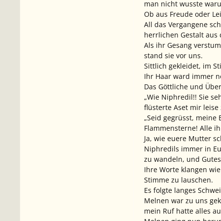
man nicht wusste war
Ob aus Freude oder Lei
All das Vergangene sch
herrlichen Gestalt aus
Als ihr Gesang verstumm
stand sie vor uns.
Sittlich gekleidet, im 
Ihr Haar ward immer no
Das Göttliche und Über
„Wie Niphredil!! Sie se
flüsterte Aset mir leis
„Seid gegrüsst, meine E
Flammensterne! Alle ihr
Ja, wie euere Mutter s
Niphredils immer in Eu
zu wandeln, und Gutes z
Ihre Worte klangen wie
Stimme zu lauschen.
Es folgte langes Schwe
Melnen war zu uns gek
mein Ruf hatte alles a