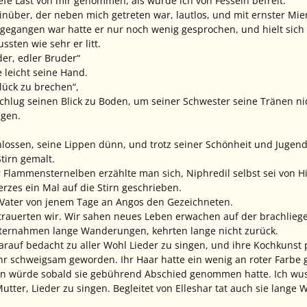
iefe Last von mir genommen, als würde ich von Fesseln befreit.
hinüber, der neben mich getreten war, lautlos, und mit ernster Mie
 gegangen war hatte er nur noch wenig gesprochen, und hielt sich l
ssten wie sehr er litt.
der, edler Bruder“
 leicht seine Hand.
lück zu brechen“,
schlug seinen Blick zu Boden, um seiner Schwester seine Tränen ni
agen.
ossen, seine Lippen dünn, und trotz seiner Schönheit und Jugendli
Stirn gemalt.
 Flammensternelben erzählte man sich, Niphredil selbst sei von 
zes ein Mal auf die Stirn geschrieben.
ater von jenem Tage an Angos den Gezeichneten.
trauerten wir. Wir sahen neues Leben erwachen auf der brachlieg
ternahmen lange Wanderungen, kehrten lange nicht zurück.
rauf bedacht zu aller Wohl Lieder zu singen, und ihre Kochkunst 
hr schweigsam geworden. Ihr Haar hatte ein wenig an roter Farbe ge
n würde sobald sie gebührend Abschied genommen hatte. Ich wus
Mutter, Lieder zu singen. Begleitet von Elleshar tat auch sie lan