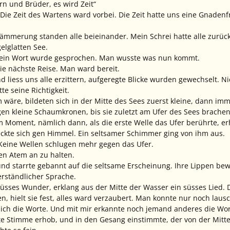
rn und Brüder, es wird Zeit“
. Die Zeit des Wartens ward vorbei. Die Zeit hatte uns eine Gnaden
ämmerung standen alle beieinander. Mein Schrei hatte alle zurüc
elglatten See.
 kein Wort wurde gesprochen. Man wusste was nun kommt.
ie nächste Reise. Man ward bereit.
ind liess uns alle erzittern, aufgeregte Blicke wurden gewechselt
tte seine Richtigkeit.
 wäre, bildeten sich in der Mitte des Sees zuerst kleine, dann im
en kleine Schaumkronen, bis sie zuletzt am Ufer des Sees brachen
m Moment, nämlich dann, als die erste Welle das Ufer berührte, erh
reckte sich gen Himmel. Ein seltsamer Schimmer ging von ihm aus.
l. Keine Wellen schlugen mehr gegen das Ufer.
en Atem an zu halten.
und starrte gebannt auf die seltsame Erscheinung. Ihre Lippen b
erständlicher Sprache.
süsses Wunder, erklang aus der Mitte der Wasser ein süsses Lied. D
en, hielt sie fest, alles ward verzaubert. Man konnte nur noch lau
 ich die Worte. Und mit mir erkannte noch jemand anderes die Wo
te Stimme erhob, und in den Gesang einstimmte, der von der Mitt