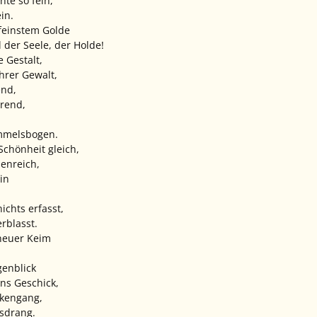
te so fein,
in.
feinstem Golde
 der Seele, der Holde!
 Gestalt,
ihrer Gewalt,
end,
hrend,
mmelsbogen.
Schönheit gleich,
denreich,
in
ichts erfasst,
erblasst.
 neuer Keim
genblick
ns Geschick,
kengang,
sdrang.