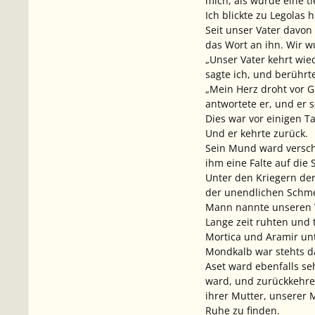
mich, als würde eine t
Ich blickte zu Legolas 
Seit unser Vater davon
das Wort an ihn. Wir wu
„Unser Vater kehrt wie
sagte ich, und berührte
„Mein Herz droht vor G
antwortete er, und er 
Dies war vor einigen T
Und er kehrte zurück.
Sein Mund ward verschl
ihm eine Falte auf die 
Unter den Kriegern der
der unendlichen Schmer
Mann nannte unseren V
Lange zeit ruhten und 
Mortica und Aramir un
Mondkalb war stehts da
Aset ward ebenfalls se
ward, und zurückkehre
ihrer Mutter, unserer 
Ruhe zu finden.