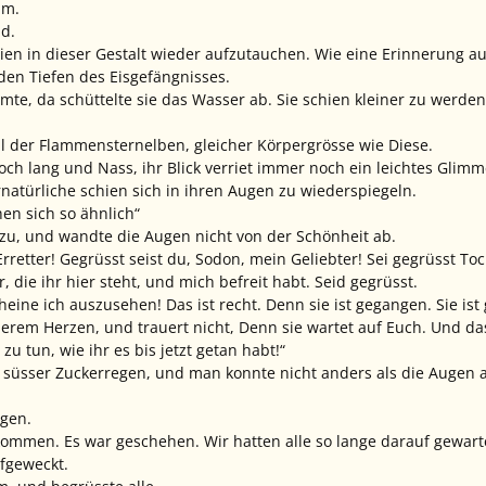
um.
d.
ien in dieser Gestalt wieder aufzutauchen. Wie eine Erinnerung aus
 den Tiefen des Eisgefängnisses.
te, da schüttelte sie das Wasser ab. Sie schien kleiner zu werden, 
Stil der Flammensternelben, gleicher Körpergrösse wie Diese.
ch lang und Nass, ihr Blick verriet immer noch ein leichtes Glimm
natürliche schien sich in ihren Augen zu wiederspiegeln.
hen sich so ähnlich“
e zu, und wandte die Augen nicht von der Schönheit ab.
rretter! Gegrüsst seist du, Sodon, mein Geliebter! Sei gegrüsst To
, die ihr hier steht, und mich befreit habt. Seid gegrüsst.
cheine ich auszusehen! Das ist recht. Denn sie ist gegangen. Sie i
erem Herzen, und trauert nicht, Denn sie wartet auf Euch. Und das 
u tun, wie ihr es bis jetzt getan habt!“
 süsser Zuckerregen, und man konnte nicht anders als die Augen a
igen.
ommen. Es war geschehen. Wir hatten alle so lange darauf gewart
ufgeweckt.