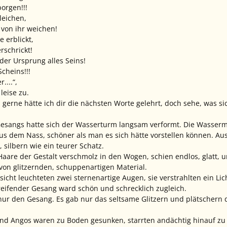
borgen!!!
leichen,
 von ihr weichen!
 erblickt,
rschrickt!
 der Ursprung alles Seins!
cheins!!!
....“,
leise zu.
 gerne hätte ich dir die nächsten Worte gelehrt, doch sehe, was sic
sangs hatte sich der Wasserturm langsam verformt. Die Wasser
us dem Nass, schöner als man es sich hätte vorstellen können. Aus 
, silbern wie ein teurer Schatz.
Haare der Gestalt verschmolz in den Wogen, schien endlos, glatt, u
on glitzernden, schuppenartigen Material.
icht leuchteten zwei sternenartige Augen, sie verstrahlten ein Lich
rgreifender Gesang ward schön und schrecklich zugleich.
 nur den Gesang. Es gab nur das seltsame Glitzern und plätschern
und Angos waren zu Boden gesunken, starrten andächtig hinauf zu