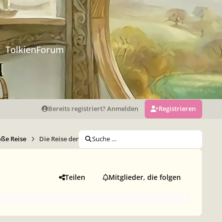
TolkienForum
Bereits registriert? Anmelden
Registrieren
oße Reise
Die Reise der fünf Schwestern. 2.Teil
Suche …
Teilen
Mitglieder, die folgen