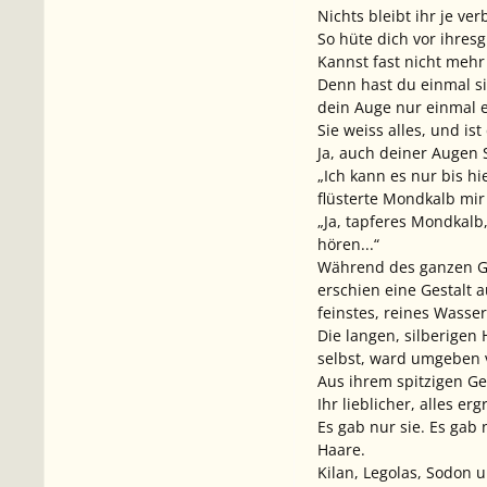
Nichts bleibt ihr je ver
So hüte dich vor ihresg
Kannst fast nicht mehr
Denn hast du einmal sie
dein Auge nur einmal e
Sie weiss alles, und ist
Ja, auch deiner Augen S
„Ich kann es nur bis hier
flüsterte Mondkalb mir 
„Ja, tapferes Mondkalb,
hören...“
Während des ganzen Ge
erschien eine Gestalt a
feinstes, reines Wasser
Die langen, silberigen 
selbst, ward umgeben v
Aus ihrem spitzigen Ges
Ihr lieblicher, alles e
Es gab nur sie. Es gab
Haare.
Kilan, Legolas, Sodon 