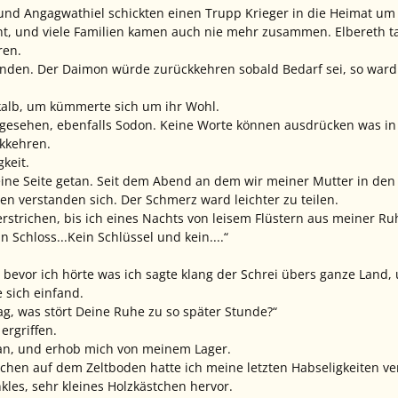
nd Angagwathiel schickten einen Trupp Krieger in die Heimat um d
nt, und viele Familien kamen auch nie mehr zusammen. Elbereth t
ren.
nden. Der Daimon würde zurückkehren sobald Bedarf sei, so ward k
kalb, um kümmerte sich um ihr Wohl.
 gesehen, ebenfalls Sodon. Keine Worte können ausdrücken was in
kkehren.
gkeit.
eine Seite getan. Seit dem Abend an dem wir meiner Mutter in den 
n verstanden sich. Der Schmerz ward leichter zu teilen.
erstrichen, bis ich eines Nachts von leisem Flüstern aus meiner R
n Schloss...Kein Schlüssel und kein....“
d bevor ich hörte was ich sagte klang der Schrei übers ganze Land, 
e sich einfand.
ag, was stört Deine Ruhe zu so später Stunde?“
ergriffen.
e an, und erhob mich von meinem Lager.
chen auf dem Zeltboden hatte ich meine letzten Habseligkeiten ver
nkles, sehr kleines Holzkästchen hervor.