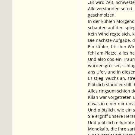
„Es wird Zeit, Schweste
Alle verstanden sofort
geschmolzen.
In der kühlen Morgend
schauten auf den spieg
Kein Wind regte sich,
Die nächste Aufgabe, d
Ein kühler, frischer W
fehl am Platze, alles ha
Und also obs ein Traum
wurden grösser, schlug
ans Ufer, und in diese
Es stieg, wuchs an, st
Plötzlich stand er stil
Alles ringsum schien d
Kilan war vorgetreten 
etwas in einer mir unv
Und plötzlich, wie ein 
Sie ergriff unsere Herz
Und plötzlich erkannte
Mondkalb, die ihre zar