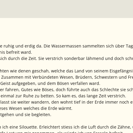
ge ruhig und erdig da. Die Wassermassen sammelten sich über Tag
is befreit ward.
sich durch die Zeit. Sie verstrich sonderbar lähmend und doch schn
chten wie denen geschah, welche das Land von seinem Eisgefängnis
Zusammen mit Verbündeten Wesen, Brüdern, Schwestern und Freu
n Geist aufgegeben, und dem Bösen verfallen ward.
er fahren, Gutes wie Böses, doch führte auch das Schlechte sie sch
t einmal zur Ruhe zu betten. So kam es, das lange Zeit verstrich.
 lasst sie weiter wandern, den wohnt tief in der Erde immer noch
ieses Wesen welches die Erde wärmt.
itgehen und sie begleiten.
ich eine Silouette. Erleichtert stiess ich die Luft durch die Zähn