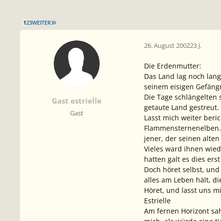
LETZTE SEITE
1
2
3
WEITER
26. August 2002
23 J.
Die Erdenmutter:
Das Land lag noch lan
seinem eisigen Gefängn
Die Tage schlängelten 
Gast estrielle
getaute Land gestreut.
Gast
Lasst mich weiter beri
Flammensternenelben. 
jener, der seinen alte
Vieles ward ihnen wied
hatten galt es dies ers
Doch höret selbst, und
alles am Leben hält, d
Höret, und lasst uns m
Estrielle
Am fernen Horizont sah 