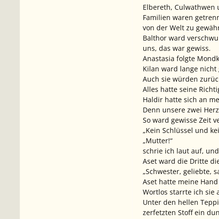
Elbereth, Culwathwen u
Familien waren getren
von der Welt zu gewäh
Balthor ward verschwu
uns, das war gewiss.
Anastasia folgte Mond
Kilan ward lange nicht
Auch sie würden zurüc
Alles hatte seine Richti
Haldir hatte sich an m
Denn unsere zwei Herze
So ward gewisse Zeit v
„Kein Schlüssel und kei
„Mutter!“
schrie ich laut auf, un
Aset ward die Dritte di
„Schwester, geliebte, s
Aset hatte meine Hand 
Wortlos starrte ich si
Unter den hellen Teppi
zerfetzten Stoff ein du