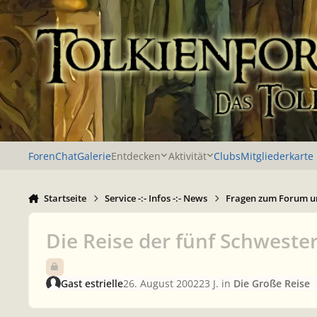
Zu Inhalt springen
Foren
Chat
Galerie
Entdecken
Aktivität
Clubs
Mitgliederkarte
Startseite
Service -:- Infos -:- News
Fragen zum Forum u
Die Reise der fünf Schwester
Gast estrielle
26. August 2002
23 J.
in
Die Große Reise