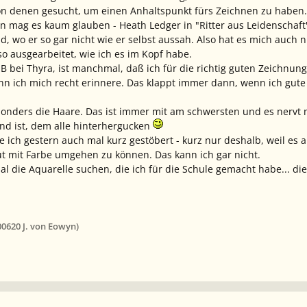
von denen gesucht, um einen Anhaltspunkt fürs Zeichnen zu haben.
an mag es kaum glauben - Heath Ledger in "Ritter aus Leidenschaft
ild, wo er so gar nicht wie er selbst aussah. Also hat es mich auc
o ausgearbeitet, wie ich es im Kopf habe.
zB bei Thyra, ist manchmal, daß ich für die richtig guten Zeichnung
n ich mich recht erinnere. Das klappt immer dann, wenn ich gute
esonders die Haare. Das ist immer mit am schwersten und es nerv
nd ist, dem alle hinterhergucken
e ich gestern auch mal kurz gestöbert - kurz nur deshalb, weil es 
t mit Farbe umgehen zu können. Das kann ich gar nicht.
l die Aquarelle suchen, die ich für die Schule gemacht habe... die 
006
20 J.
von Eowyn)