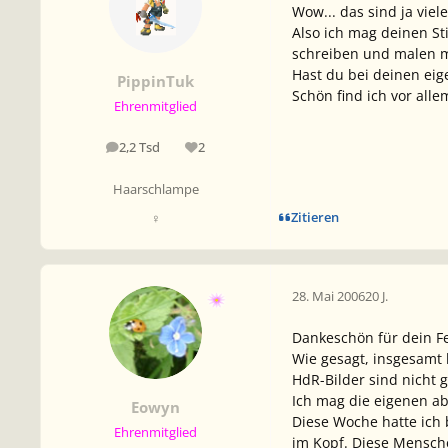
Wow... das sind ja viele.
Also ich mag deinen St
schreiben und malen m
Hast du bei deinen eig
PippinTuk
Schön find ich vor alle
Ehrenmitglied
2,2 Tsd
2
Beiträge
Reputation
Haarschlampe
Zitieren
♀
28. Mai 2006
20 J.
Dankeschön für dein F
Wie gesagt, insgesamt 
HdR-Bilder sind nicht g
Ich mag die eigenen ab
Eowyn
Diese Woche hatte ich b
Ehrenmitglied
im Kopf. Diese Menschen