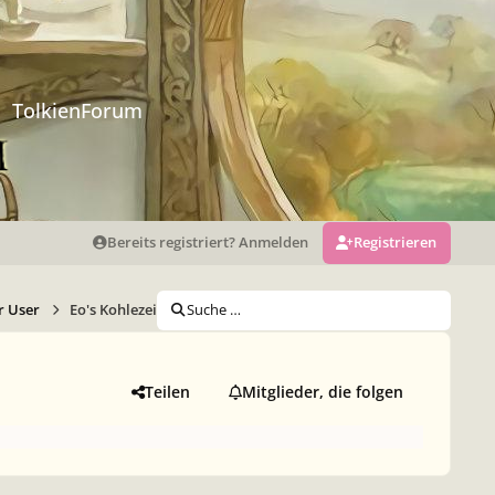
TolkienForum
Bereits registriert? Anmelden
Registrieren
r User
Eo's Kohlezeichnungen
Suche …
Teilen
Mitglieder, die folgen