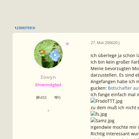
LETZTE SEITE
1
2
3
WEITER
27. Mai 2006
20 J.
Ich überlege ja schon l
Ich bin kein großer Far
Meine bevorzugten Moti
darzustellen. Es sind e
Eowyn
Angefangen habe ich mi
Ehrenmitglied
gucken:
Botschafter au
Ich fange einfach mal 
455
0
Beiträge
Reputation
zu dem muß ich nicht 
♀
Irgendwie mochte mir d
Richtig interessant wu