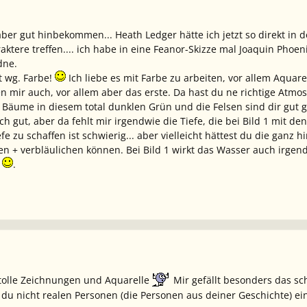
ber gut hinbekommen... Heath Ledger hätte ich jetzt so direkt in 
aktere treffen.... ich habe in eine Feanor-Skizze mal Joaquin Phoeni
dne.
 wg. Farbe!
Ich liebe es mit Farbe zu arbeiten, vor allem Aquar
n mir auch, vor allem aber das erste. Da hast du ne richtige Atmos
e Bäume in diesem total dunklen Grün und die Felsen sind dir gut g
ch gut, aber da fehlt mir irgendwie die Tiefe, die bei Bild 1 mit 
efe zu schaffen ist schwierig... aber vielleicht hättest du die gan
n + verbläulichen können. Bei Bild 1 wirkt das Wasser auch irgend
t
.
z tolle Zeichnungen und Aquarelle
Mir gefällt besonders das s
u nicht realen Personen (die Personen aus deiner Geschichte) ei