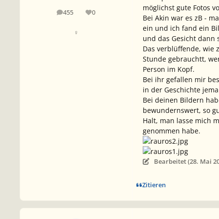
möglichst gute Fotos 
455
0
Beiträge
Reputation
Bei Akin war es zB - m
ein und ich fand ein B
♀
und das Gesicht dann s
Das verblüffende, wie 
Stunde gebrauchtt, wen
Person im Kopf.
Bei ihr gefallen mir b
in der Geschichte jema
Bei deinen Bildern hab
bewundernswert, so gu
Halt, man lasse mich ma
genommen habe.
Bearbeitet (
28. Mai 2
Zitieren