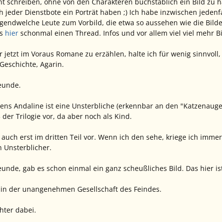
ht schreiben, ohne von den Charakteren buchstäblich ein Bild zu 
h jeder Dienstbote ein Porträt haben ;) Ich habe inzwischen jedenfa
gendwelche Leute zum Vorbild, die etwa so aussehen wie die Bilder
's
hier
schonmal einen Thread. Infos und vor allem viel viel mehr Bil
 jetzt im Voraus Romane zu erzählen, halte ich für wenig sinnvoll,
Geschichte, Agarin.
reunde.
ns Andaline ist eine Unsterbliche (erkennbar an den "Katzenauge
 der Trilogie vor, da aber noch als Kind.
uch erst im dritten Teil vor. Wenn ich den sehe, kriege ich imme
n Unsterblicher.
unde, gab es schon einmal ein ganz scheußliches Bild. Das hier ist 
 3 in der unangenehmen Gesellschaft des Feindes.
hter dabei.