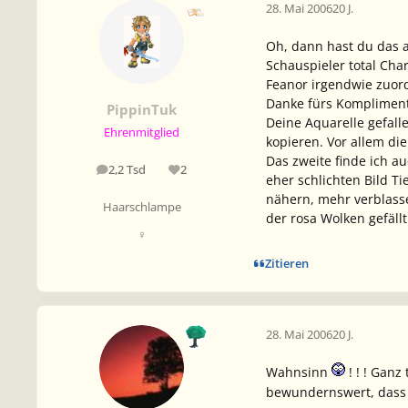
28. Mai 2006
20 J.
Oh, dann hast du das a
Schauspieler total Char
Feanor irgendwie zuor
Danke fürs Kompliment
PippinTuk
Deine Aquarelle gefalle
Ehrenmitglied
kopieren. Vor allem di
Das zweite finde ich au
2,2 Tsd
2
Beiträge
Reputation
eher schlichten Bild Ti
nähern, mehr verblasse
Haarschlampe
der rosa Wolken gefäll
♀
Zitieren
28. Mai 2006
20 J.
Wahnsinn
! ! ! Gan
bewundernswert, dass d