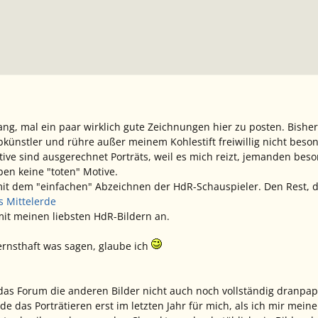
ang, mal ein paar wirklich gute Zeichnungen hier zu posten. Bisher
bkünstler und rühre außer meinem Kohlestift freiwillig nicht beson
ve sind ausgerechnet Porträts, weil es mich reizt, jemanden bes
ben keine "toten" Motive.
t dem "einfachen" Abzeichnen der HdR-Schauspieler. Den Rest, den
s Mittelerde
mit meinen liebsten HdR-Bildern an.
ernsthaft was sagen, glaube ich
as Forum die anderen Bilder nicht auch noch vollständig dranpappe
rde das Porträtieren erst im letzten Jahr für mich, als ich mir me