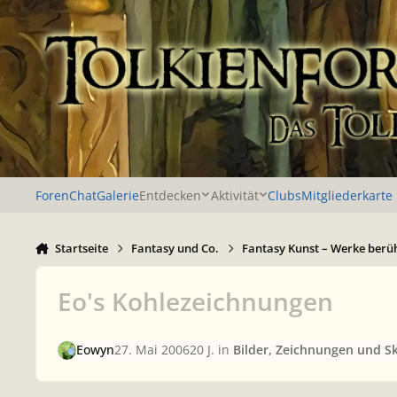
Zu Inhalt springen
Foren
Chat
Galerie
Entdecken
Aktivität
Clubs
Mitgliederkarte
Startseite
Fantasy und Co.
Fantasy Kunst – Werke berü
Eo's Kohlezeichnungen
Eowyn
27. Mai 2006
20 J.
in
Bilder, Zeichnungen und Sk