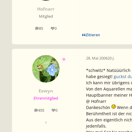
Hofnarr
Mitglied
85
0
Beiträge
Reputation
Zitieren
28. Mai 2006
20 J.
*schwitz* Natüüürlich 
habe gesiegt!
guckst du
Ich kann mir übrigens d
Von den Aquarellen mag
Eowyn
Hauptbanner meiner Ho
Ehrenmitglied
@ Hofnarr
Dankeschön
Wenn du
455
0
Beiträge
Reputation
Berühmtheit ist der ni
Aus den eigentlich nic
♀
jedenfalls.