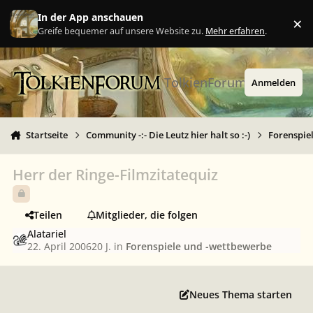
Zu Inhalt springen
In der App anschauen
×
Ig
Greife bequemer auf unsere Website zu.
Mehr erfahren
.
TolkienForum
Anmelden
Startseite
Community -:- Die Leutz hier halt so :-)
Forenspie
Herr der Ringe-Filmzitatequiz
Teilen
Mitglieder, die folgen
Alatariel
22. April 2006
20 J.
in
Forenspiele und -wettbewerbe
Neues Thema starten