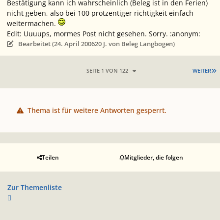
Bestätigung kann ich wahrscheinlich (Beleg ist in den Ferien)
nicht geben, also bei 100 protzentiger richtigkeit einfach
weitermachen.
Edit: Uuuups, mormes Post nicht gesehen. Sorry. :anonym:
Bearbeitet (
24. April 2006
20 J.
von Beleg Langbogen)
L
SEITE 1 VON 122
WEITER
Thema ist für weitere Antworten gesperrt.
Teilen
Mitglieder, die folgen
Zur Themenliste