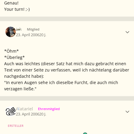
Genau!
Your turn! ;-)
Ersteller-Statistik
Ich
Mitglied
23. April 2006
20 J.
*Öhm*
*Überleg*
Auch was leichtes (dieser Satz hat mich dazu gebracht einen
Text von einer Seite zu verfassen, weil ich nächtelang darüber
nachgedacht habe):
"In euren Augen sehe ich dieselbe Furcht, die auch mich
verzagen ließe."
Ersteller-Statistik
Alatariel
Ehrenmitglied
23. April 2006
20 J.
ERSTELLER