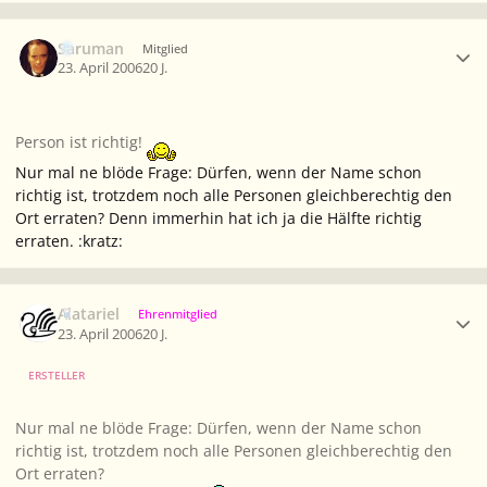
Ersteller-Statistik
Saruman
Mitglied
23. April 2006
20 J.
Person ist richtig!
Nur mal ne blöde Frage: Dürfen, wenn der Name schon
richtig ist, trotzdem noch alle Personen gleichberechtig den
Ort erraten? Denn immerhin hat ich ja die Hälfte richtig
erraten. :kratz:
Ersteller-Statistik
Alatariel
Ehrenmitglied
23. April 2006
20 J.
ERSTELLER
Nur mal ne blöde Frage: Dürfen, wenn der Name schon
richtig ist, trotzdem noch alle Personen gleichberechtig den
Ort erraten?