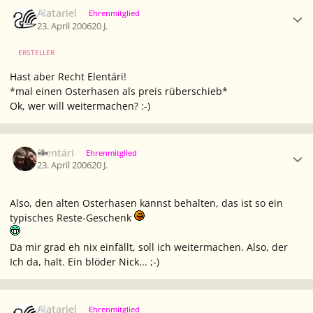
Ersteller-Statistik
Alatariel
Ehrenmitglied
23. April 2006
20 J.
ERSTELLER
Hast aber Recht Elentári!
*mal einen Osterhasen als preis rüberschieb*
Ok, wer will weitermachen? :-)
Ersteller-Statistik
Elentári
Ehrenmitglied
23. April 2006
20 J.
Also, den alten Osterhasen kannst behalten, das ist so ein
typisches Reste-Geschenk
Da mir grad eh nix einfällt, soll ich weitermachen. Also, der
Ich da, halt. Ein blöder Nick... ;-)
Ersteller-Statistik
Alatariel
Ehrenmitglied