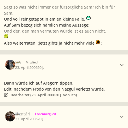
Sagt so was nicht immer der fürsorgliche Sam? Ich bin für
Sam.
Und voll reingetappt in emien kleine Falle.
Auf Sam bezog sich nämlich meine Aussage:
Und der, den man vermuten würde ist es auch nicht.
Also weiterraten! (jetzt gibts ja nicht mehr viele
)
Ersteller-Statistik
Ich
Mitglied
23. April 2006
20 J.
Dann würde ich auf Aragorn tippen.
Edit: nachdem Frodo von den Nazgul verletzt wurde.
Bearbeitet (
23. April 2006
20 J.
von Ich)
Ersteller-Statistik
Elentári
Ehrenmitglied
23. April 2006
20 J.