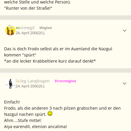
welche Stelle und welche Person).
"Runter von der Straße!"
Ersteller-Statistik
mormegil
Mitglied
24. April 2006
20 J.
Das is doch Frodo selbst als er im Auenland die Nazgul
kommen "spürt"
*an die lecker Krabbeltiere kurz darauf denkt*
Ersteller-Statistik
Beleg Langbogen
Ehrenmitglied
24. April 2006
20 J.
Einfach!
Frodo, als die anderen 3 nach pilzen grabschen und er den
Nazgul nachen spürt.
Ähm....Stufe mittel:
Aiya earendil, elenion ancalima!