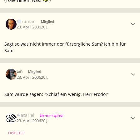
(Tolle Hilfen, was?
)
Ersteller-Statistik
Saruman
Mitglied
23. April 2006
20 J.
Sagt so was nicht immer der fürsorgliche Sam? Ich bin für
Sam.
Ersteller-Statistik
Ich
Mitglied
23. April 2006
20 J.
Sam würde sagen: "Schlaf ein wenig, Herr Frodo!"
Ersteller-Statistik
Alatariel
Ehrenmitglied
23. April 2006
20 J.
ERSTELLER