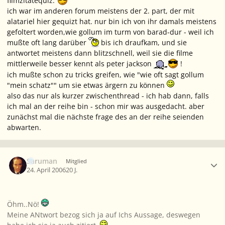
filmzitatequiz.
ich war im anderen forum meistens der 2. part, der mit
alatariel hier gequizt hat. nur bin ich von ihr damals meistens
gefoltert worden,wie gollum im turm von barad-dur - weil ich
mußte oft lang darüber
bis ich draufkam, und sie
antwortet meistens dann blitzschnell, weil sie die filme
mittlerweile besser kennt als peter jackson
!
ich mußte schon zu tricks greifen, wie "wie oft sagt gollum
"mein schatz"" um sie etwas ärgern zu können
also das nur als kurzer zwischenthread - ich hab dann, falls
ich mal an der reihe bin - schon mir was ausgedacht. aber
zunächst mal die nächste frage des an der reihe seienden
abwarten.
Ersteller-Statistik
Saruman
Mitglied
24. April 2006
20 J.
Öhm..Nö!
Meine ANtwort bezog sich ja auf Ichs Aussage, deswegen