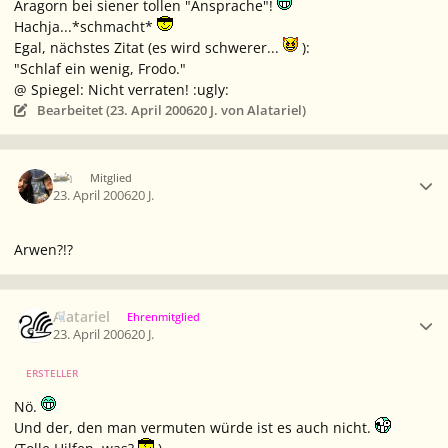
Aragorn bei siener tollen "Ansprache"!
Hachja...*schmacht*
Egal, nächstes Zitat (es wird schwerer...
):
"Schlaf ein wenig, Frodo."
@ Spiegel: Nicht verraten! :ugly:
Bearbeitet (
23. April 2006
20 J.
von Alatariel)
Ersteller-Statistik
Ich
Mitglied
23. April 2006
20 J.
Arwen?!?
Ersteller-Statistik
Alatariel
Ehrenmitglied
23. April 2006
20 J.
ERSTELLER
Nö.
Und der, den man vermuten würde ist es auch nicht.