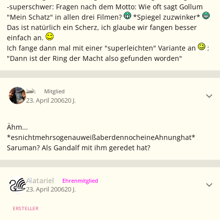
-superschwer: Fragen nach dem Motto: Wie oft sagt Gollum
"Mein Schatz" in allen drei Filmen?
*Spiegel zuzwinker*
Das ist natürlich ein Scherz, ich glaube wir fangen besser
einfach an.
Ich fange dann mal mit einer "superleichten" Variante an
:
"Dann ist der Ring der Macht also gefunden worden"
Ersteller-Statistik
Ich
Mitglied
23. April 2006
20 J.
Ähm...
*esnichtmehrsogenauweißaberdennocheineAhnunghat*
Saruman? Als Gandalf mit ihm geredet hat?
Ersteller-Statistik
Alatariel
Ehrenmitglied
23. April 2006
20 J.
ERSTELLER