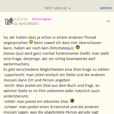
L
SEITE 1 VON 122
WEITER
Ersteller-Statistik
Alatariel
Ehrenmitglied
22. April 2006
20 J.
So, wir hatten dass ja schon in einem anderen Thread
angesprochen
Denn soweit ich dass hier überschauen
kann, haben wir noch kein Filmzitatequiz.
Dieses Quiz wird ganz normal funktionieren (heißt: man stellt
eine Frage, derjenige, der sie richtig beantwortet darf
weitermachen).
Es gibt verschiedene Möglichkeiten eine Zitat-Frage zu stellen:
-superleicht: man zitiert einfach ein Stelle und die anderen
müssen dann Ort und Person angeben
-leicht: Man postet ein Zitat aus dem Buch und fragt, an
welcher Stelle es im Film vorkommt (oder natürlich auch
andersherum)
-mittel: man postet ein elbisches Zitat.
-schwer: man postet einen Screenshot und die anderen
müssen sagen, was die abgebildete Person gerade sagt