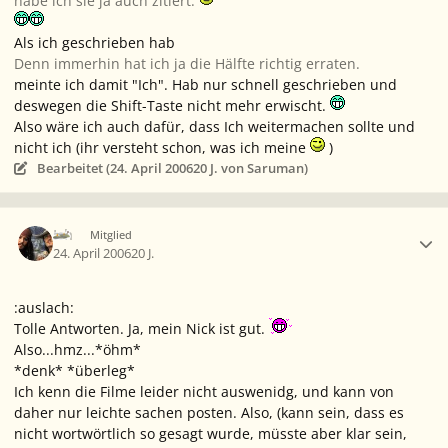
habe ich sie ja auch zitiert.
Als ich geschrieben hab
Denn immerhin hat ich ja die Hälfte richtig erraten.
meinte ich damit "Ich". Hab nur schnell geschrieben und
deswegen die Shift-Taste nicht mehr erwischt.
Also wäre ich auch dafür, dass Ich weitermachen sollte und
nicht ich (ihr versteht schon, was ich meine
)
Bearbeitet (
24. April 2006
20 J.
von Saruman)
Ersteller-Statistik
Ich
Mitglied
24. April 2006
20 J.
:auslach:
Tolle Antworten. Ja, mein Nick ist gut.
Also...hmz...*öhm*
*denk* *überleg*
Ich kenn die Filme leider nicht auswenidg, und kann von
daher nur leichte sachen posten. Also, (kann sein, dass es
nicht wortwörtlich so gesagt wurde, müsste aber klar sein,