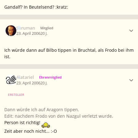
Gandalf? In Beutelsend? :kratz:
Ersteller-Statistik
Saruman
Mitglied
23. April 2006
20 J.
Ich würde dann auf Bilbo tippen in Bruchtal, als Frodo bei ihm
ist.
Ersteller-Statistik
Alatariel
Ehrenmitglied
23. April 2006
20 J.
ERSTELLER
Dann würde ich auf Aragorn tippen.
Edit: nachdem Frodo von den Nazgul verletzt wurde.
Person ist richtig!
Zeit aber noch nicht... :-O