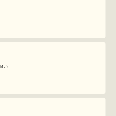
! :-)