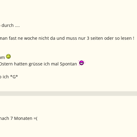
durch ....
s man fast ne woche nicht da und muss nur 3 seiten oder so lesen !
tom
 Ostern hatten grüsse ich mal Spontan
b ich *G*
.nach 7 Monaten =(