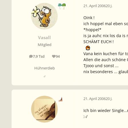
21. April 2006
20 J.
Oink !
ich hoppel mal eben so 
*hoppel*
is ja auhc nix los da i
Vasall
SCHÄMT EUCH !
Mitglied
Vana kein kuchen für 
7,9 Tsd
94
Beiträge
Reputation
Allen die auch schöne
Tjooo und sonst ...
Hühnerdieb
nix besonderes ... glau
♂
21. April 2006
20 J.
Ich bin wieder Single..
:-/