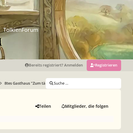
TolkienForum
Bereits registriert? Anmelden
Registrieren
8tes Gasthaus "Zum tänzelnden Drachen"
Suche …
Teilen
Mitglieder, die folgen