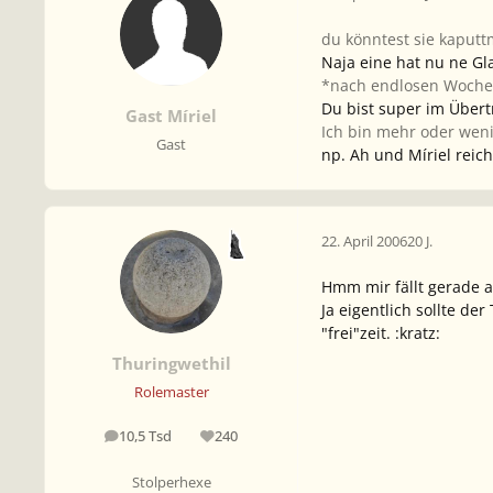
du könntest sie kaput
Naja eine hat nu ne G
*nach endlosen Woche
Du bist super im Über
Gast Míriel
Ich bin mehr oder weni
Gast
np. Ah und Míriel reich
22. April 2006
20 J.
Hmm mir fällt gerade a
Ja eigentlich sollte de
"frei"zeit. :kratz:
Thuringwethil
Rolemaster
10,5 Tsd
240
Beiträge
Reputation
Stolperhexe