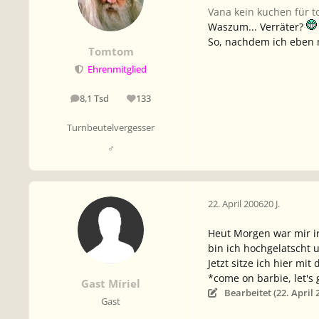
Vana kein kuchen für 
Waszum... Verräter?
So, nachdem ich eben m
Tomtom
Ehrenmitglied
8,1 Tsd
133
Beiträge
Reputation
Turnbeutelvergesser
♂
22. April 2006
20 J.
Heut Morgen war mir ir
bin ich hochgelatscht 
Jetzt sitze ich hier m
*come on barbie, let's g
Gast Míriel
Bearbeitet (
22. April 
Gast