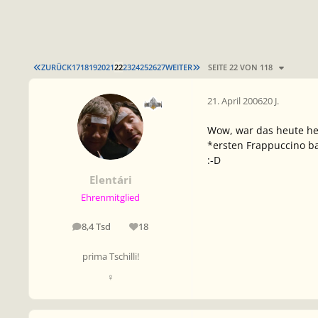
ERSTE SEITE
LETZTE SEITE
ZURÜCK
17
18
19
20
21
22
23
24
25
26
27
WEITER
SEITE 22 VON 118
21. April 2006
20 J.
Wow, war das heute hei
*ersten Frappuccino ba
:-D
Elentári
Ehrenmitglied
8,4 Tsd
18
Beiträge
Reputation
prima Tschilli!
♀