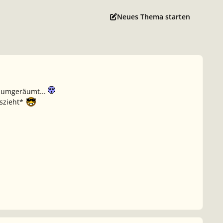
Neues Thema starten
t umgeräumt...
oszieht*