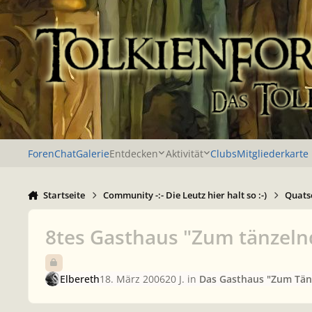
Zu Inhalt springen
Foren
Chat
Galerie
Entdecken
Aktivität
Clubs
Mitgliederkarte
Startseite
Community -:- Die Leutz hier halt so :-)
Quatsc
8tes Gasthaus "Zum tänzel
Elbereth
18. März 2006
20 J.
in
Das Gasthaus "Zum Tän