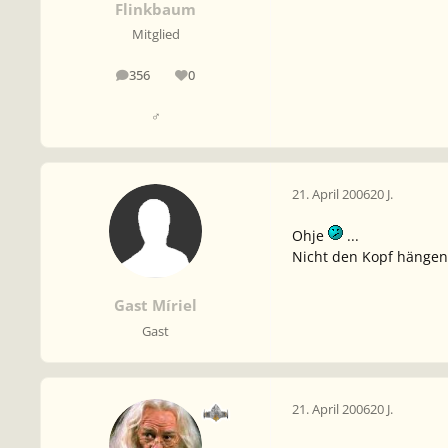
Flinkbaum
Mitglied
356
0
Beiträge
Reputation
♂
21. April 2006
20 J.
Ohje
...
Nicht den Kopf hängen 
Gast Míriel
Gast
21. April 2006
20 J.