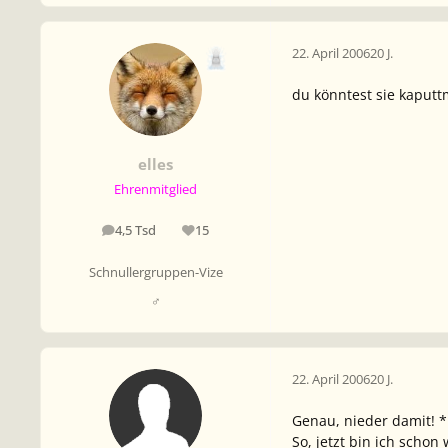
22. April 2006
20 J.
du könntest sie kaput
elles
Ehrenmitglied
4,5 Tsd
15
Beiträge
Reputation
Schnullergruppen-Vize
♂
22. April 2006
20 J.
Genau, nieder damit! 
So, jetzt bin ich schon