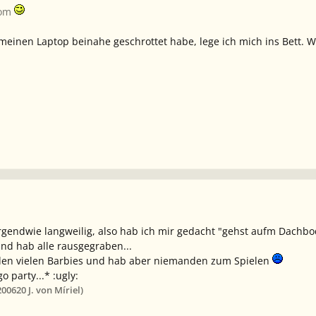
tom
einen Laptop beinahe geschrottet habe, lege ich mich ins Bett. Wi
gendwie langweilig, also hab ich mir gedacht "gehst aufm Dachbo
und hab alle rausgegraben...
it den vielen Barbies und hab aber niemanden zum Spielen
o party...* :ugly:
2006
20 J.
von Míriel)