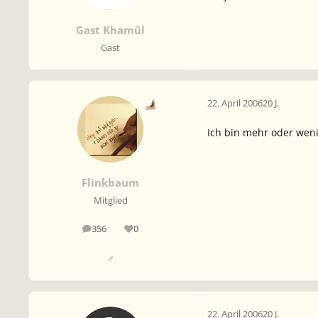
Gast Khamûl
Gast
22. April 2006
20 J.
Ich bin mehr oder weni
Flinkbaum
Mitglied
356
0
Beiträge
Reputation
♂
22. April 2006
20 J.