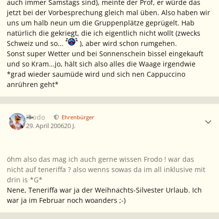
auch immer Samstags sind), meinte der Prof, er würde das
jetzt bei der Vorbesprechung gleich mal üben. Also haben wir
uns um halb neun um die Gruppenplätze geprügelt. Hab
natürlich die gekriegt, die ich eigentlich nicht wollt (zwecks
Schweiz und so...
), aber wird schon rumgehen.
Sonst super Wetter und bei Sonnenschein bissel eingekauft
und so Kram...jo, hält sich also alles die Waage irgendwie
*grad wieder saumüde wird und sich nen Cappuccino
anrühren geht*
Ersteller-Statistik
Frodo
Ehrenbürger
29. April 2006
20 J.
öhm also das mag ich auch gerne wissen Frodo ! war das
nicht auf teneriffa ? also wenns sowas da im all inklusive mit
drin is *G*
Nene, Teneriffa war ja der Weihnachts-Silvester Urlaub. Ich
war ja im Februar noch woanders ;-)