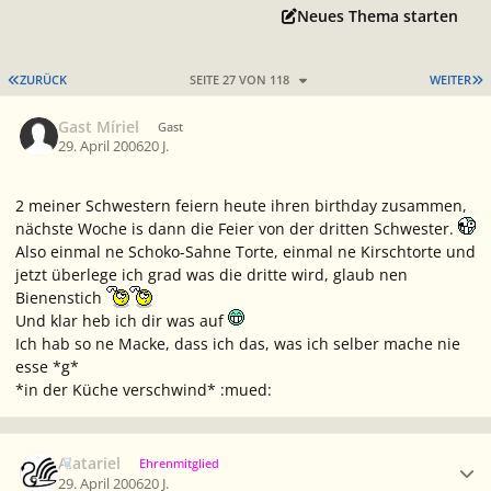
Neues Thema starten
ERSTE SEITE
L
ZURÜCK
SEITE 27 VON 118
WEITER
Gast Míriel
Gast
29. April 2006
20 J.
2 meiner Schwestern feiern heute ihren birthday zusammen,
nächste Woche is dann die Feier von der dritten Schwester.
Also einmal ne Schoko-Sahne Torte, einmal ne Kirschtorte und
jetzt überlege ich grad was die dritte wird, glaub nen
Bienenstich
Und klar heb ich dir was auf
Ich hab so ne Macke, dass ich das, was ich selber mache nie
esse *g*
*in der Küche verschwind* :mued:
Ersteller-Statistik
Alatariel
Ehrenmitglied
29. April 2006
20 J.