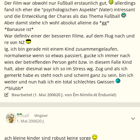
Der Film war obwohl nur Fußball erstaunlich gut,
allerdings
fand ich eher die "psychologischen Aspekte" (Vater) intressant
und die Entwicklung der Charas als das Thema Fußball
Aber damit stehe ich wohl absolut alleine da *gg*
*Banause ist*
War defintiv einer der besseren Filme, auf dem Flug nach und
re von NZ
Ig, ich bin gerade mit einem Kind zusammengelaufen,
normalweise wenn so etwas passiert, gucke ich immer nach
wies der betreffenden Person geht bzw. in diesem Falle Kind
halt, aber diesmal war ich so im Stress wg. Zug und als ich
gemerkt habe es steht noch und scheint ganz zu sein, bin ich
weiter und nun hab ich ein total schlechtes Gwissen
/*blubb*
Bearbeitet (
1. Mai 2006
20 J.
von Êm Nímíle ét Ënduníel)
Ersteller-Statistik
Vasall
Mitglied
1. Mai 2006
20 J.
ach kleine kinder sind robust keine sorge