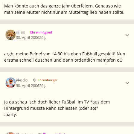
Man könnte auch das ganze Jahr überfeiern. Genauso wie
man seine Mutter nicht nur am Muttertag lieb haben sollte.
Ersteller-Statistik
elles
Ehrenmitglied
30. April 2006
20 J.
argh, meine Beine! von 14:30 bis eben Fußball gespielt! Nun
erstma schnell duschen und dann ordentlich mampfen oO
Ersteller-Statistik
Frodo
Ehrenbürger
30. April 2006
20 J.
Ja da schau isch doch lieber Fußball im TV *aus dem
Hintergrund müsste Rahn schiessen (oder so)*
:party:
Ersteller-Statistik