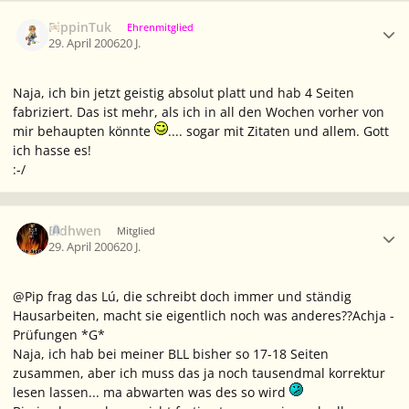
Ersteller-Statistik
PippinTuk
Ehrenmitglied
29. April 2006
20 J.
Naja, ich bin jetzt geistig absolut platt und hab 4 Seiten
fabriziert. Das ist mehr, als ich in all den Wochen vorher von
mir behaupten könnte
.... sogar mit Zitaten und allem. Gott
ich hasse es!
:-/
Ersteller-Statistik
Eldhwen
Mitglied
29. April 2006
20 J.
@Pip frag das Lú, die schreibt doch immer und ständig
Hausarbeiten, macht sie eigentlich noch was anderes??Achja -
Prüfungen *G*
Naja, ich hab bei meiner BLL bisher so 17-18 Seiten
zusammen, aber ich muss das ja noch tausendmal korrektur
lesen lassen... ma abwarten was des so wird