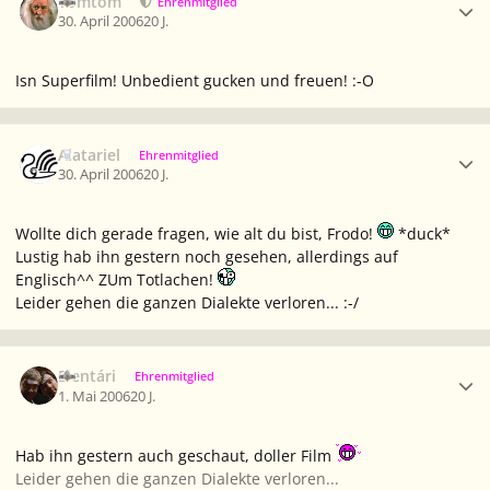
Tomtom
Ehrenmitglied
30. April 2006
20 J.
Isn Superfilm! Unbedient gucken und freuen! :-O
Ersteller-Statistik
Alatariel
Ehrenmitglied
30. April 2006
20 J.
Wollte dich gerade fragen, wie alt du bist, Frodo!
*duck*
Lustig hab ihn gestern noch gesehen, allerdings auf
Englisch^^ ZUm Totlachen!
Leider gehen die ganzen Dialekte verloren... :-/
Ersteller-Statistik
Elentári
Ehrenmitglied
1. Mai 2006
20 J.
Hab ihn gestern auch geschaut, doller Film
Leider gehen die ganzen Dialekte verloren...