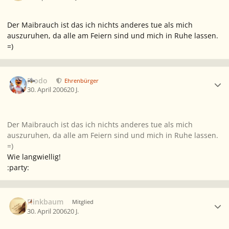
Der Maibrauch ist das ich nichts anderes tue als mich
auszuruhen, da alle am Feiern sind und mich in Ruhe lassen.
=)
Ersteller-Statistik
Frodo
Ehrenbürger
30. April 2006
20 J.
Der Maibrauch ist das ich nichts anderes tue als mich
auszuruhen, da alle am Feiern sind und mich in Ruhe lassen.
=)
Wie langwiellig!
:party:
Ersteller-Statistik
Flinkbaum
Mitglied
30. April 2006
20 J.