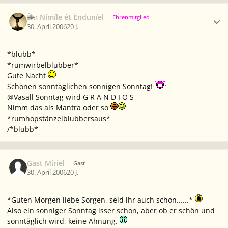
Ersteller-Statistik
Êm Nímíle ét Ënduníel
Ehrenmitglied
30. April 2006
20 J.
*blubb*
*rumwirbelblubber*
Gute Nacht
Schönen sonntäglichen sonnigen Sonntag!
@Vasall Sonntag wird G R A N D I O S
Nimm das als Mantra oder so
*rumhopstänzelblubbersaus*
/*blubb*
Gast Míriel
Gast
30. April 2006
20 J.
*Guten Morgen liebe Sorgen, seid ihr auch schon......*
Also ein sonniger Sonntag isser schon, aber ob er schön und
sonntäglich wird, keine Ahnung.