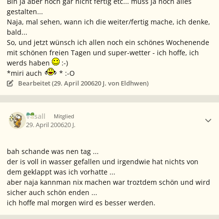
Bin ja aber noch gar nicht fertig etc... muss ja noch alles
gestalten...
Naja, mal sehen, wann ich die weiter/fertig mache, ich denke,
bald...
So, und jetzt wünsch ich allen noch ein schönes Wochenende
mit schönen freien Tagen und super-wetter - ich hoffe, ich
werds haben
:-)
*miri auch
* :-O
Bearbeitet (
29. April 2006
20 J.
von Eldhwen)
Ersteller-Statistik
Vasall
Mitglied
29. April 2006
20 J.
bah schande was nen tag ...
der is voll in wasser gefallen und irgendwie hat nichts von
dem geklappt was ich vorhatte ...
aber naja kannman nix machen war troztdem schön und wird
sicher auch schön enden ...
ich hoffe mal morgen wird es besser werden.