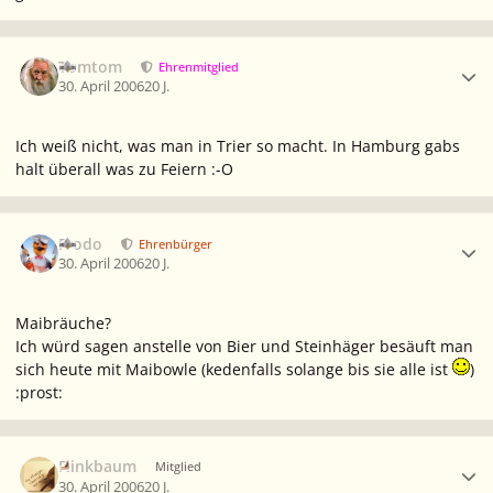
Ersteller-Statistik
Tomtom
Ehrenmitglied
30. April 2006
20 J.
Ich weiß nicht, was man in Trier so macht. In Hamburg gabs
halt überall was zu Feiern :-O
Ersteller-Statistik
Frodo
Ehrenbürger
30. April 2006
20 J.
Maibräuche?
Ich würd sagen anstelle von Bier und Steinhäger besäuft man
sich heute mit Maibowle (kedenfalls solange bis sie alle ist
)
:prost:
Ersteller-Statistik
Flinkbaum
Mitglied
30. April 2006
20 J.