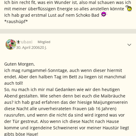
Ich bin recht fit, was ein Wunder ist, also mal schauen was ich
mit meiner überflüssigen Energie so alles anstellen könnte
Ich hab grad erstmal Lust auf nem Schoko Bad
*raushüpf*
Ersteller-Statistik
Urubaxi
Mitglied
30. April 2006
20 J.
Guten Morgen,
ich mag rumgammel-Sonntage, auch wenn dieser hiermit
endet. Aber den halben Tag im Bett zu liegen ist manchmal
auch toll!
So, nu mach ich mir mal Gedanken wie wir den heutigen
Abend gestalten. Wie sehen denn bei euch die Maibräuche
aus? Ich hab grad erfahren das der hiesige Maijungenverein
diese Nacht alle unverheirateten Frauen (ab 16 Jahren)
rausrufen, und wenn die nicht da sind wird irgend was vor
der Tür gestreut. Also wenn ich diese Nacht nach Hause
komme und irgendeine Schweinerei vor meiner Haustür liegt
gibts böse Haue!