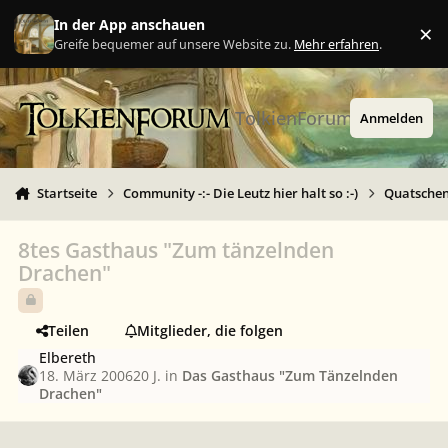
Zu Inhalt springen
In der App anschauen
×
Ig
Greife bequemer auf unsere Website zu.
Mehr erfahren
.
TolkienForum
Anmelden
Startseite
Community -:- Die Leutz hier halt so :-)
Quatschen 
8tes Gasthaus "Zum tänzelnden
Drachen"
Teilen
Mitglieder, die folgen
Elbereth
18. März 2006
20 J.
in
Das Gasthaus "Zum Tänzelnden
Drachen"