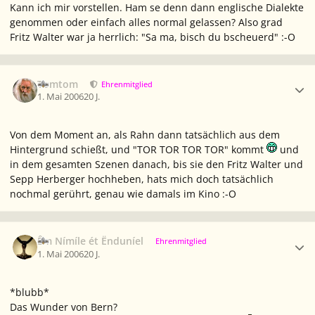
Kann ich mir vorstellen. Ham se denn dann englische Dialekte
genommen oder einfach alles normal gelassen? Also grad
Fritz Walter war ja herrlich: "Sa ma, bisch du bscheuerd" :-O
Ersteller-Statistik
Tomtom
Ehrenmitglied
1. Mai 2006
20 J.
Von dem Moment an, als Rahn dann tatsächlich aus dem
Hintergrund schießt, und "TOR TOR TOR TOR" kommt
und
in dem gesamten Szenen danach, bis sie den Fritz Walter und
Sepp Herberger hochheben, hats mich doch tatsächlich
nochmal gerührt, genau wie damals im Kino :-O
Ersteller-Statistik
Êm Nímíle ét Ënduníel
Ehrenmitglied
1. Mai 2006
20 J.
*blubb*
Das Wunder von Bern?