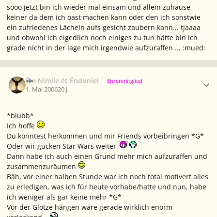
sooo jetzt bin ich wieder mal einsam und allein zuhause
keiner da dem ich oast machen kann oder den ich sonstwie
ein zufriedenes Lächeln aufs gesicht zaubern kann... tjaaaa
und obwohl ich eigedlich noch einiges zu tun hätte bin ich
grade nicht in der lage mich irgendwie aufzuraffen ... :mued:
Ersteller-Statistik
Êm Nímíle ét Ënduníel
Ehrenmitglied
1. Mai 2006
20 J.
*blubb*
Ich hoffe
Du könntest herkommen und mir Friends vorbeibringen *G*
Oder wir gucken Star Wars weiter
Dann habe ich auch einen Grund mehr mich aufzuraffen und
zusammenzuräumen
Bäh, vor einer halben Stunde war ich noch total motivert alles
zu erledigen, was ich für heute vorhabe/hatte und nun, habe
ich weniger als gar keine mehr *G*
Vor der Glotze hängen wäre gerade wirklich enorm