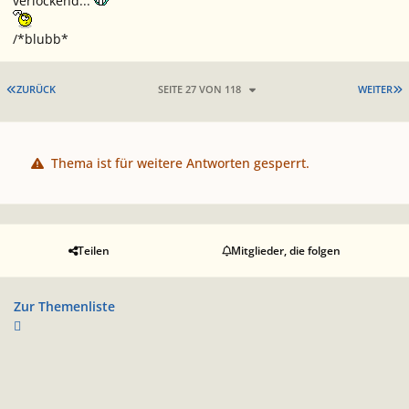
verlockend...
/*blubb*
ERSTE SEITE
L
ZURÜCK
SEITE 27 VON 118
WEITER
Thema ist für weitere Antworten gesperrt.
Teilen
Mitglieder, die folgen
Zur Themenliste