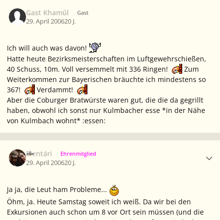
Gast Khamûl
Gast
29. April 2006
20 J.
Ich will auch was davon!
Hatte heute Bezirksmeisterschaften im Luftgewehrschießen,
40 Schuss, 10m. Voll versemmelt mit 336 Ringen!
Zum
Weiterkommen zur Bayerischen bräuchte ich mindestens so
367!
Verdammt!
Aber die Coburger Bratwürste waren gut, die die da gegrillt
haben, obwohl ich sonst nur Kulmbacher esse *in der Nähe
von Kulmbach wohnt* :essen:
Ersteller-Statistik
Elentári
Ehrenmitglied
29. April 2006
20 J.
Ja ja, die Leut ham Probleme...
Öhm, ja. Heute Samstag soweit ich weiß. Da wir bei den
Exkursionen auch schon um 8 vor Ort sein müssen (und die