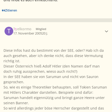
Zitieren
Ersteller-Statistik
Tyelkormo
Mitglied
17. November 2005
20 J.
Diese Infos hast du bestimmt von der SEE, oder? Hab ich da
auch gesehen, aber ich denke nicht, dass diese Vermutung
richtig ist.
Dieser Österreich hieß Adolf Hitler (den Namen darf man
doch ruhig aussprechen, wieso auch nicht?)
In der SEE haben sie von Saruman und nicht von Sauron
gesprochen.
So, wie es einige Theoretiker behaupten, soll Tokien Saruman
mit Hitlers Charakter darstellen. Beispiele sind dafür:
Saruman handelt eigennützig und bringt ganze Heere unter
seinen Banner.
So wird allerdings jeder böse Herrscher dargestellt und das