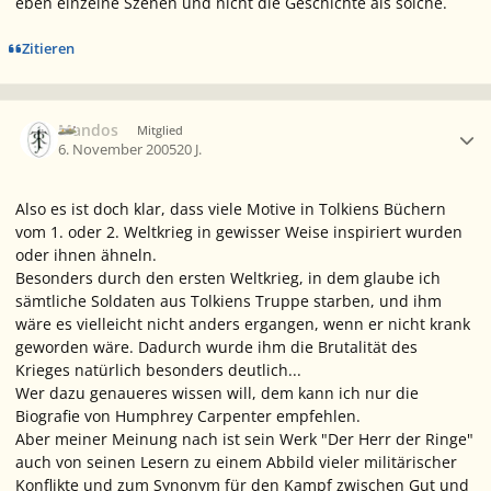
eben einzelne Szenen und nicht die Geschichte als solche.
Zitieren
Ersteller-Statistik
Mandos
Mitglied
6. November 2005
20 J.
Also es ist doch klar, dass viele Motive in Tolkiens Büchern
vom 1. oder 2. Weltkrieg in gewisser Weise inspiriert wurden
oder ihnen ähneln.
Besonders durch den ersten Weltkrieg, in dem glaube ich
sämtliche Soldaten aus Tolkiens Truppe starben, und ihm
wäre es vielleicht nicht anders ergangen, wenn er nicht krank
geworden wäre. Dadurch wurde ihm die Brutalität des
Krieges natürlich besonders deutlich...
Wer dazu genaueres wissen will, dem kann ich nur die
Biografie von Humphrey Carpenter empfehlen.
Aber meiner Meinung nach ist sein Werk "Der Herr der Ringe"
auch von seinen Lesern zu einem Abbild vieler militärischer
Konflikte und zum Synonym für den Kampf zwischen Gut und