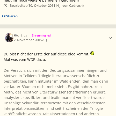
habt ihr noch weitere paralellen gefunden?
Bearbeitet (
10. Oktober 2011
14 J.
von Cadrach)
Zitieren
Ersteller-Statistik
Mortica
Ehrenmitglied
2. November 2005
20 J.
Du bist nicht der Erste der auf diese Idee kommt.
Mal was vom WDR dazu:
...
Der Versuch, sich mit den Deutungszusammenhängen und
Motiven in Tolkiens Trilogie literaturwissenschaftlich zu
beschäftigen, kann mitunter im Wald enden, den man dann
vor lauter Bäumen nicht mehr sieht. Es gibt nahezu kein
Motiv, das nicht von LiteraturwissenschaftlerInnen eruiert,
analysiert, spezifiziert und textimmanent verifiziert wurde.
Unzählige Sekundärliteraturtexte mit den verschiedensten
Interpretationsansätzen sind seit Erscheinen der Trilogie
veröffentlicht worden. Mit Dissertationen und anderen