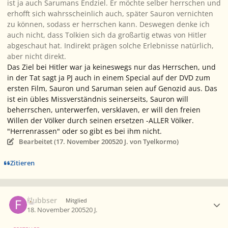
ist ja auch Sarumans Endziel. Er möchte selber herrschen und
erhofft sich wahrsscheinlich auch, später Sauron vernichten
zu können, sodass er herrschen kann. Deswegen denke ich
auch nicht, dass Tolkien sich da großartig etwas von Hitler
abgeschaut hat. Indirekt prägen solche Erlebnisse natürlich,
aber nicht direkt.
Das Ziel bei Hitler war ja keineswegs nur das Herrschen, und
in der Tat sagt ja PJ auch in einem Special auf der DVD zum
ersten Film, Sauron und Saruman seien auf Genozid aus. Das
ist ein übles Missverständnis seinerseits, Sauron will
beherrschen, unterwerfen, versklaven, er will den freien
Willen der Völker durch seinen ersetzen -ALLER Völker.
"Herrenrassen" oder so gibt es bei ihm nicht.
Bearbeitet (
17. November 2005
20 J.
von Tyelkormo)
Zitieren
Ersteller-Statistik
Flubbser
Mitglied
18. November 2005
20 J.