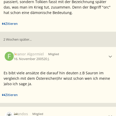
passiert, sondern Tolkien fasst mit der Bezeichnung später
das, was man im Krieg tut, zusammen. Denn der Begriff "orc"
hat schon eine dämonische Bedeutung.
Zitieren
2 Wochen später...
Ersteller-Statistik
Feanor Algormiel
Mitglied
16. November 2005
20 J.
Es bibt viele ansätze die darauf hin deuten z.B Sauron im
vergleich mit dem Östereicher(ihr wisst schon wen ich meine
)also ich sage ja.
Zitieren
Ersteller-Statistik
Mandos
Mitglied