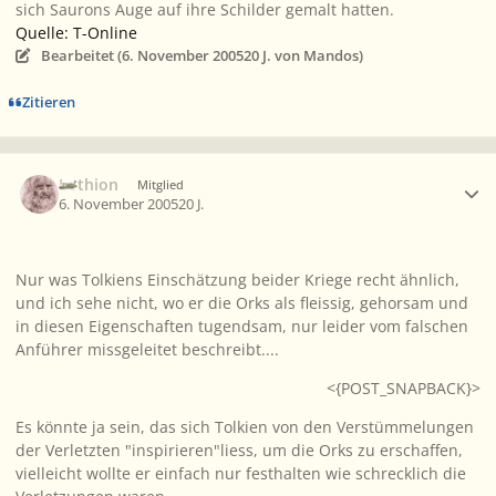
sich Saurons Auge auf ihre Schilder gemalt hatten.
Quelle: T-Online
Bearbeitet (
6. November 2005
20 J.
von Mandos)
Zitieren
Ersteller-Statistik
Lothion
Mitglied
6. November 2005
20 J.
Nur was Tolkiens Einschätzung beider Kriege recht ähnlich,
und ich sehe nicht, wo er die Orks als fleissig, gehorsam und
in diesen Eigenschaften tugendsam, nur leider vom falschen
Anführer missgeleitet beschreibt....
<{POST_SNAPBACK}>
Es könnte ja sein, das sich Tolkien von den Verstümmelungen
der Verletzten "inspirieren"liess, um die Orks zu erschaffen,
vielleicht wollte er einfach nur festhalten wie schrecklich die