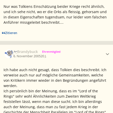
Nur was Tolkiens Einschätzung beider Kriege recht ähnlich,
und ich sehe nicht, wo er die Orks als fleissig, gehorsam und
in diesen Eigenschaften tugendsam, nur leider vom falschen
Anführer missgeleitet beschreibt....
Zitieren
Ersteller-Statistik
A_Brandybuck
Ehrenmitglied
6. November 2005
20 J.
Ich habe auch nicht gesagt, dass Tolkien dies beschreibt. Ich
verweise auch nur auf mögliche Gemeinsamkeiten, welche
von Kritikern immer wieder in den Begründungen angeführt
werden.
Ich persönlich bin der Meinung, dass es im "Lord of the
Rings" sehr wohl Ähnlichkeiten zum Zweiten Weltkrieg
feststellen lässt, wenn man diese sucht. Ich bin allerdings
auch der Meinung, dass man zu fast jedem Krieg in der
Geschichte der Menschheit Parallelen im "Lord of the Rings"