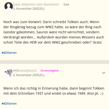
Gast Aldarion von Numenor
Gast
3. November 2005
20 J.
Noch was zum Vorwort: Darin schreibt Tolkien auch: Wenn
der Ringkrieg bezug zum WW2 hätte, so wäre der Ring nach
Gondor gekommen, Sauron wäre nicht vernichtet, sondern
Verdrängt worden... Außerdem wurden meines Wissens auch
schon Teile des HDR vor dem WW2 geschrieben oder? :kratz:
Zitieren
Ersteller-Statistik
A_Brandybuck
Ehrenmitglied
4. November 2005
20 J.
Wenn ich das richtig in Erinerung habe, dann beginnt Tolkien
mit dem Schreiben 1937 und endet so etwas 1949. Also JA. ;-)
Zitieren