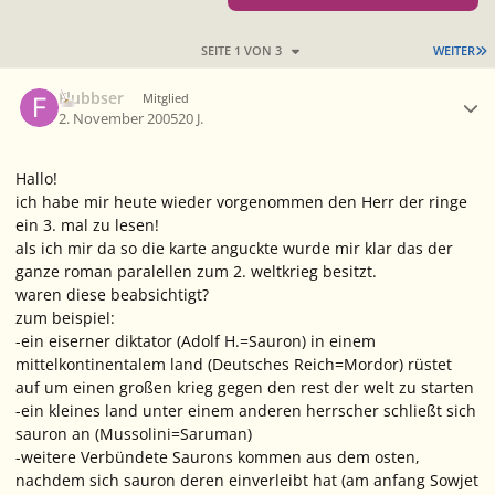
L
SEITE 1 VON 3
WEITER
Ersteller-Statistik
Flubbser
Mitglied
2. November 2005
20 J.
Hallo!
ich habe mir heute wieder vorgenommen den Herr der ringe
ein 3. mal zu lesen!
als ich mir da so die karte anguckte wurde mir klar das der
ganze roman paralellen zum 2. weltkrieg besitzt.
waren diese beabsichtigt?
zum beispiel:
-ein eiserner diktator (Adolf H.=Sauron) in einem
mittelkontinentalem land (Deutsches Reich=Mordor) rüstet
auf um einen großen krieg gegen den rest der welt zu starten
-ein kleines land unter einem anderen herrscher schließt sich
sauron an (Mussolini=Saruman)
-weitere Verbündete Saurons kommen aus dem osten,
nachdem sich sauron deren einverleibt hat (am anfang Sowjet