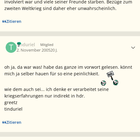
involviert war und viele seiner Freunde starben. Bezüge zum
zweiten Weltkrieg sind daher eher unwahrscheinlich.
Zitieren
Ersteller-Statistik
tinduriel
Mitglied
2. November 2005
20 J.
oh ja, da war was! habe das ganze im vorwort gelesen. könnt
mich ja selber hauen für so eine peinlichkeit.
wie dem auch sei... ich denke er verarbeitet seine
kriegserfahrungen nur indirekt in hdr.
greetz
tinduriel
Zitieren