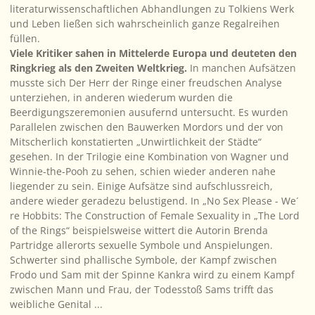
literaturwissenschaftlichen Abhandlungen zu Tolkiens Werk
und Leben ließen sich wahrscheinlich ganze Regalreihen
füllen.
Viele Kritiker sahen in Mittelerde Europa und deuteten den
Ringkrieg als den Zweiten Weltkrieg.
In manchen Aufsätzen
musste sich Der Herr der Ringe einer freudschen Analyse
unterziehen, in anderen wiederum wurden die
Beerdigungszeremonien ausufernd untersucht. Es wurden
Parallelen zwischen den Bauwerken Mordors und der von
Mitscherlich konstatierten „Unwirtlichkeit der Städte“
gesehen. In der Trilogie eine Kombination von Wagner und
Winnie-the-Pooh zu sehen, schien wieder anderen nahe
liegender zu sein. Einige Aufsätze sind aufschlussreich,
andere wieder geradezu belustigend. In „No Sex Please - We´
re Hobbits: The Construction of Female Sexuality in „The Lord
of the Rings“ beispielsweise wittert die Autorin Brenda
Partridge allerorts sexuelle Symbole und Anspielungen.
Schwerter sind phallische Symbole, der Kampf zwischen
Frodo und Sam mit der Spinne Kankra wird zu einem Kampf
zwischen Mann und Frau, der Todesstoß Sams trifft das
weibliche Genital ...