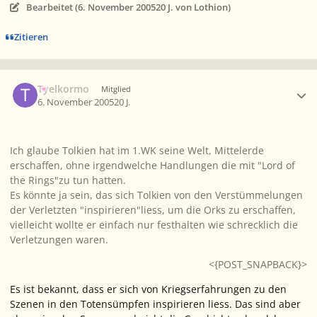
Bearbeitet (
6. November 2005
20 J.
von Lothion)
Zitieren
Ersteller-Statistik
Tyelkormo
Mitglied
6. November 2005
20 J.
Ich glaube Tolkien hat im 1.WK seine Welt, Mittelerde
erschaffen, ohne irgendwelche Handlungen die mit "Lord of
the Rings"zu tun hatten.
Es könnte ja sein, das sich Tolkien von den Verstümmelungen
der Verletzten "inspirieren"liess, um die Orks zu erschaffen,
vielleicht wollte er einfach nur festhalten wie schrecklich die
Verletzungen waren.
<{POST_SNAPBACK}>
Es ist bekannt, dass er sich von Kriegserfahrungen zu den
Szenen in den Totensümpfen inspirieren liess. Das sind aber