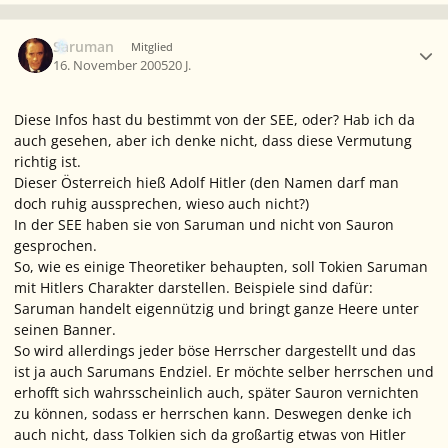
Ersteller-Statistik
Saruman
Mitglied
16. November 2005
20 J.
Diese Infos hast du bestimmt von der SEE, oder? Hab ich da
auch gesehen, aber ich denke nicht, dass diese Vermutung
richtig ist.
Dieser Österreich hieß Adolf Hitler (den Namen darf man
doch ruhig aussprechen, wieso auch nicht?)
In der SEE haben sie von Saruman und nicht von Sauron
gesprochen.
So, wie es einige Theoretiker behaupten, soll Tokien Saruman
mit Hitlers Charakter darstellen. Beispiele sind dafür:
Saruman handelt eigennützig und bringt ganze Heere unter
seinen Banner.
So wird allerdings jeder böse Herrscher dargestellt und das
ist ja auch Sarumans Endziel. Er möchte selber herrschen und
erhofft sich wahrsscheinlich auch, später Sauron vernichten
zu können, sodass er herrschen kann. Deswegen denke ich
auch nicht, dass Tolkien sich da großartig etwas von Hitler