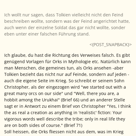
Ich wollt nur sagen, dass Tolkien vielleicht nicht den Feind
beschreiben wollte, sondern was der Feind angerichtet hatte,
auch wenn der einzelne Soldat das gar nicht wollte, sonder
eben unter einer falschen Führung stand.
<{POST_SNAPBACK}>
Ich glaube, du hast die Richtung des Verweises falsch. Es gibt
genügend Vorlagen für Orks in Mythologie etc. Natürlich kann
man Menschen, die gemeines tun, als Orks ansehen -aber
Tolkien bezieht das nicht nur auf Feinde, sondern auf jeden -
auch die eigene Seite im Krieg. So schreibt er seinem Sohn
Christopher, als der eingezogen wird "we started out with a
great many orcs on our side" und "Well, there you are, a
hobbit among the Urukhai" (Brief 66) und an anderer Stelle
sagt er in Antwort zu einem Brief von Christopher "Yes, I think
the as real a creation as anything in 'realistic' fiction: Your
vigorous words well describe the tribe; only in real life they
are on both sides of course." (Brief 71)
Soll heissen, die Orks fliessen nicht aus dem, was im Krieg