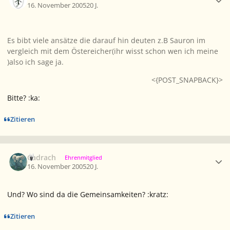
16. November 2005
20 J.
Es bibt viele ansätze die darauf hin deuten z.B Sauron im
vergleich mit dem Östereicher(ihr wisst schon wen ich meine
)also ich sage ja.
<{POST_SNAPBACK}>
Bitte? :ka:
Zitieren
Ersteller-Statistik
Cadrach
Ehrenmitglied
16. November 2005
20 J.
Und? Wo sind da die Gemeinsamkeiten? :kratz:
Zitieren