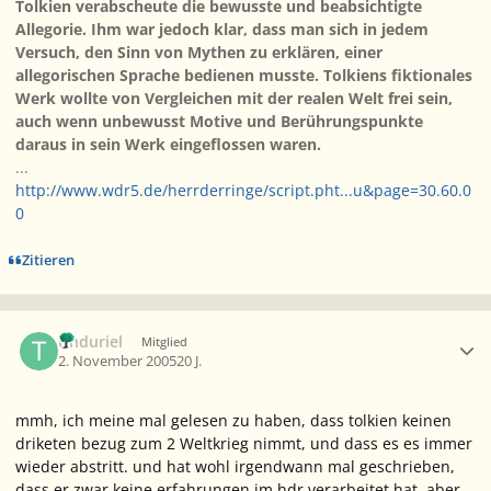
Tolkien verabscheute die bewusste und beabsichtigte
Allegorie. Ihm war jedoch klar, dass man sich in jedem
Versuch, den Sinn von Mythen zu erklären, einer
allegorischen Sprache bedienen musste. Tolkiens fiktionales
Werk wollte von Vergleichen mit der realen Welt frei sein,
auch wenn unbewusst Motive und Berührungspunkte
daraus in sein Werk eingeflossen waren.
...
http://www.wdr5.de/herrderringe/script.pht...u&page=30.60.0
0
Zitieren
Ersteller-Statistik
tinduriel
Mitglied
2. November 2005
20 J.
mmh, ich meine mal gelesen zu haben, dass tolkien keinen
driketen bezug zum 2 Weltkrieg nimmt, und dass es es immer
wieder abstritt. und hat wohl irgendwann mal geschrieben,
dass er zwar keine erfahrungen im hdr verarbeitet hat, aber