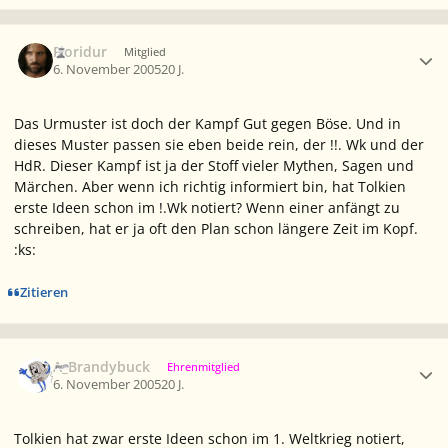
Ersteller-Statistik
Fioridur
Mitglied
6. November 2005
20 J.
Das Urmuster ist doch der Kampf Gut gegen Böse. Und in
dieses Muster passen sie eben beide rein, der !!. Wk und der
HdR. Dieser Kampf ist ja der Stoff vieler Mythen, Sagen und
Märchen. Aber wenn ich richtig informiert bin, hat Tolkien
erste Ideen schon im !.Wk notiert? Wenn einer anfängt zu
schreiben, hat er ja oft den Plan schon längere Zeit im Kopf.
:ks:
Zitieren
Ersteller-Statistik
A_Brandybuck
Ehrenmitglied
6. November 2005
20 J.
Tolkien hat zwar erste Ideen schon im 1. Weltkrieg notiert,