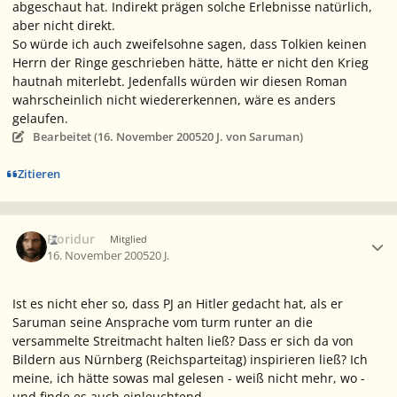
abgeschaut hat. Indirekt prägen solche Erlebnisse natürlich,
aber nicht direkt.
So würde ich auch zweifelsohne sagen, dass Tolkien keinen
Herrn der Ringe geschrieben hätte, hätte er nicht den Krieg
hautnah miterlebt. Jedenfalls würden wir diesen Roman
wahrscheinlich nicht wiedererkennen, wäre es anders
gelaufen.
Bearbeitet (
16. November 2005
20 J.
von Saruman)
Zitieren
Ersteller-Statistik
Fioridur
Mitglied
16. November 2005
20 J.
Ist es nicht eher so, dass PJ an Hitler gedacht hat, als er
Saruman seine Ansprache vom turm runter an die
versammelte Streitmacht halten ließ? Dass er sich da von
Bildern aus Nürnberg (Reichsparteitag) inspirieren ließ? Ich
meine, ich hätte sowas mal gelesen - weiß nicht mehr, wo -
und finde es auch einleuchtend.