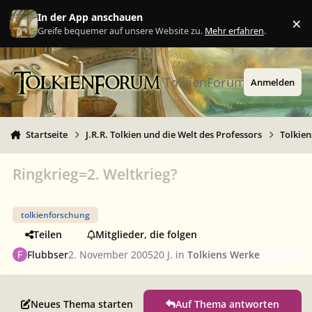
Zu Inhalt springen
In der App anschauen
×
Ig
Greife bequemer auf unsere Website zu.
Mehr erfahren
.
TolkienForum
Anmelden
Startseite
J.R.R. Tolkien und die Welt des Professors
Tolkie
Ringkrieg=2. Weltkrieg?
tolkienforschung
Teilen
Mitglieder, die folgen
Flubbser
2. November 2005
20 J.
in
Tolkiens Werke
Neues Thema starten
Auf Thema antworten