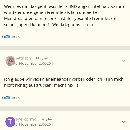
Wenn es um das geht, was der FEIND angerichtet hat, warum
würde er die eigenen Freunde als korrumpierte
Monstrositäten darstellen? Fast der gesamte Freundeskreis
seiner Jugend kam im 1. Weltkrieg ums Leben.
Zitieren
Ersteller-Statistik
Lothion
Mitglied
6. November 2005
20 J.
Ich glaube wir reden aneineander vorbei, oder ich kann mich
nicht richtig ausdrücken, macht nix :-)
Zitieren
Ersteller-Statistik
Tyelkormo
Mitglied
6. November 2005
20 J.