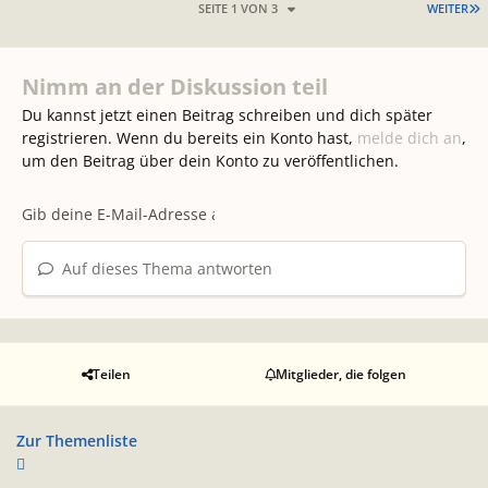
L
SEITE 1 VON 3
WEITER
Nimm an der Diskussion teil
Du kannst jetzt einen Beitrag schreiben und dich später
registrieren. Wenn du bereits ein Konto hast,
melde dich an
,
um den Beitrag über dein Konto zu veröffentlichen.
Auf dieses Thema antworten
Teilen
Mitglieder, die folgen
Zur Themenliste