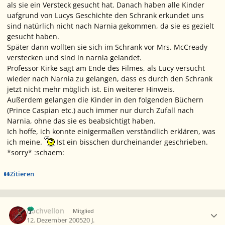
als sie ein Versteck gesucht hat. Danach haben alle Kinder
uafgrund von Lucys Geschichte den Schrank erkundet uns
sind natürlich nicht nach Narnia gekommen, da sie es gezielt
gesucht haben.
Später dann wollten sie sich im Schrank vor Mrs. McCready
verstecken und sind in narnia gelandet.
Professor Kirke sagt am Ende des Filmes, als Lucy versucht
wieder nach Narnia zu gelangen, dass es durch den Schrank
jetzt nicht mehr möglich ist. Ein weiterer Hinweis.
Außerdem gelangen die Kinder in den folgenden Büchern
(Prince Caspian etc.) auch immer nur durch Zufall nach
Narnia, ohne das sie es beabsichtigt haben.
Ich hoffe, ich konnte einigermaßen verständlich erklären, was
ich meine.
Ist ein bisschen durcheinander geschrieben.
*sorry* :schaem:
Zitieren
Ersteller-Statistik
Rochvellon
Mitglied
12. Dezember 2005
20 J.