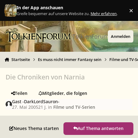
Zu Inhalt springen
In der App anschauen
×
Ig
Greife bequemer auf unsere Website zu.
Mehr erfahren
.
TolkienForum
Anmelden
Startseite
Es muss nicht immer Fantasy sein
Filme und TV-S
Die Chroniken von Narnia
Teilen
Mitglieder, die folgen
Gast -DarkLordSauron-
27. Mai 2005
21 J.
in
Filme und TV-Serien
Neues Thema starten
Auf Thema antworten