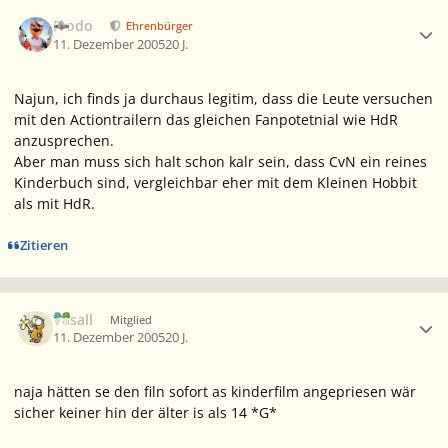
Ersteller-Statistik
Frodo
Ehrenbürger
11. Dezember 2005
20 J.
Najun, ich finds ja durchaus legitim, dass die Leute versuchen
mit den Actiontrailern das gleichen Fanpotetnial wie HdR
anzusprechen.
Aber man muss sich halt schon kalr sein, dass CvN ein reines
Kinderbuch sind, vergleichbar eher mit dem Kleinen Hobbit
als mit HdR.
Zitieren
Ersteller-Statistik
Vasall
Mitglied
11. Dezember 2005
20 J.
naja hätten se den filn sofort as kinderfilm angepriesen wär
sicher keiner hin der älter is als 14 *G*