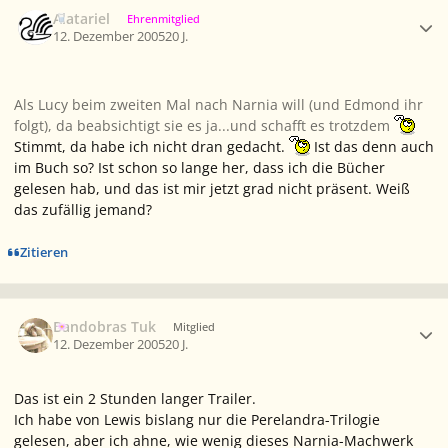
Ersteller-Statistik
Alatariel
Ehrenmitglied
12. Dezember 2005
20 J.
Als Lucy beim zweiten Mal nach Narnia will (und Edmond ihr
folgt), da beabsichtigt sie es ja...und schafft es trotzdem
Stimmt, da habe ich nicht dran gedacht.
Ist das denn auch
im Buch so? Ist schon so lange her, dass ich die Bücher
gelesen hab, und das ist mir jetzt grad nicht präsent. Weiß
das zufällig jemand?
Zitieren
Ersteller-Statistik
Bandobras Tuk
Mitglied
12. Dezember 2005
20 J.
Das ist ein 2 Stunden langer Trailer.
Ich habe von Lewis bislang nur die Perelandra-Trilogie
gelesen, aber ich ahne, wie wenig dieses Narnia-Machwerk