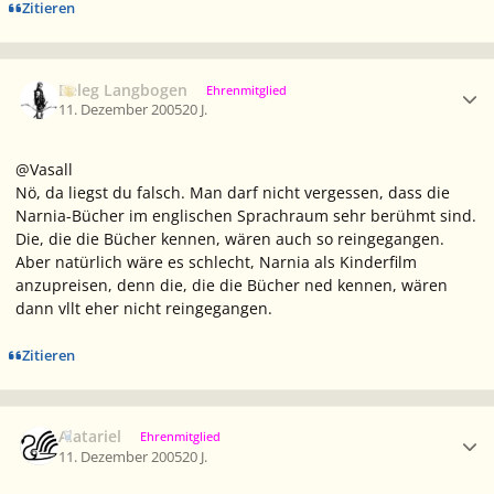
Zitieren
Ersteller-Statistik
Beleg Langbogen
Ehrenmitglied
11. Dezember 2005
20 J.
@Vasall
Nö, da liegst du falsch. Man darf nicht vergessen, dass die
Narnia-Bücher im englischen Sprachraum sehr berühmt sind.
Die, die die Bücher kennen, wären auch so reingegangen.
Aber natürlich wäre es schlecht, Narnia als Kinderfilm
anzupreisen, denn die, die die Bücher ned kennen, wären
dann vllt eher nicht reingegangen.
Zitieren
Ersteller-Statistik
Alatariel
Ehrenmitglied
11. Dezember 2005
20 J.