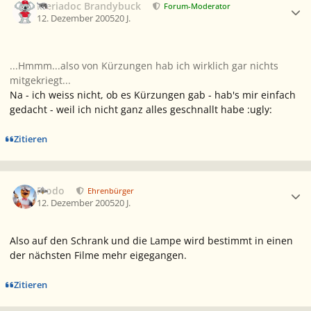
Meriadoc Brandybuck
Forum-Moderator
12. Dezember 2005
20 J.
...Hmmm...also von Kürzungen hab ich wirklich gar nichts
mitgekriegt...
Na - ich weiss nicht, ob es Kürzungen gab - hab's mir einfach
gedacht - weil ich nicht ganz alles geschnallt habe :ugly:
Zitieren
Ersteller-Statistik
Frodo
Ehrenbürger
12. Dezember 2005
20 J.
Also auf den Schrank und die Lampe wird bestimmt in einen
der nächsten Filme mehr eigegangen.
Zitieren