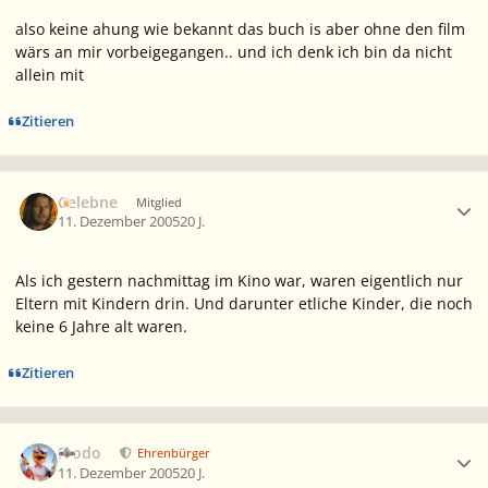
also keine ahung wie bekannt das buch is aber ohne den film
wärs an mir vorbeigegangen.. und ich denk ich bin da nicht
allein mit
Zitieren
Ersteller-Statistik
Celebne
Mitglied
11. Dezember 2005
20 J.
Als ich gestern nachmittag im Kino war, waren eigentlich nur
Eltern mit Kindern drin. Und darunter etliche Kinder, die noch
keine 6 Jahre alt waren.
Zitieren
Ersteller-Statistik
Frodo
Ehrenbürger
11. Dezember 2005
20 J.