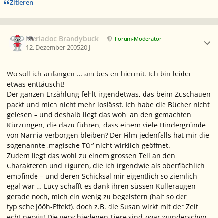
Zitieren
Ersteller-Statistik
Meriadoc Brandybuck
Forum-Moderator
12. Dezember 2005
20 J.
Wo soll ich anfangen … am besten hiermit: Ich bin leider
etwas enttäuscht!
Der ganzen Erzählung fehlt irgendetwas, das beim Zuschauen
packt und mich nicht mehr loslässt. Ich habe die Bücher nicht
gelesen – und deshalb liegt das wohl an den gemachten
Kürzungen, die dazu führen, dass einem viele Hindergründe
von Narnia verborgen bleiben? Der Film jedenfalls hat mir die
sogenannte ‚magische Tür’ nicht wirklich geöffnet.
Zudem liegt das wohl zu einem grossen Teil an den
Charakteren und Figuren, die ich irgendwie als oberflächlich
empfinde – und deren Schicksal mir eigentlich so ziemlich
egal war … Lucy schafft es dank ihren süssen Kulleraugen
gerade noch, mich ein wenig zu begeistern (halt so der
typische Jööh-Effekt), doch z.B. die Susan wirkt mit der Zeit
echt nervig! Die verschiedenen Tiere sind zwar wunderschön,