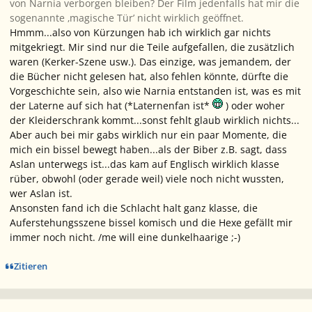
von Narnia verborgen bleiben? Der Film jedenfalls hat mir die
sogenannte ‚magische Tür’ nicht wirklich geöffnet.
Hmmm...also von Kürzungen hab ich wirklich gar nichts
mitgekriegt. Mir sind nur die Teile aufgefallen, die zusätzlich
waren (Kerker-Szene usw.). Das einzige, was jemandem, der
die Bücher nicht gelesen hat, also fehlen könnte, dürfte die
Vorgeschichte sein, also wie Narnia entstanden ist, was es mit
der Laterne auf sich hat (*Laternenfan ist*
) oder woher
der Kleiderschrank kommt...sonst fehlt glaub wirklich nichts...
Aber auch bei mir gabs wirklich nur ein paar Momente, die
mich ein bissel bewegt haben...als der Biber z.B. sagt, dass
Aslan unterwegs ist...das kam auf Englisch wirklich klasse
rüber, obwohl (oder gerade weil) viele noch nicht wussten,
wer Aslan ist.
Ansonsten fand ich die Schlacht halt ganz klasse, die
Auferstehungsszene bissel komisch und die Hexe gefällt mir
immer noch nicht. /me will eine dunkelhaarige ;-)
Zitieren
Ersteller-Statistik