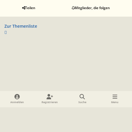
Teilen
Mitglieder, die folgen
Zur Themenliste
Heller Modus
Dunkler Modus
Systemeinstellung
Anmelden
Registrieren
Suche
Menu
Sprache
Datenschutzerklärung
Cookies
Impressum
www.TolkienForum.de
Powered by
Invision Community