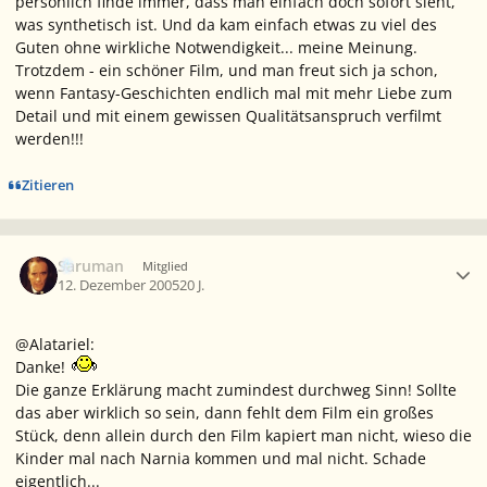
persönlich finde immer, dass man einfach doch sofort sieht,
was synthetisch ist. Und da kam einfach etwas zu viel des
Guten ohne wirkliche Notwendigkeit... meine Meinung.
Trotzdem - ein schöner Film, und man freut sich ja schon,
wenn Fantasy-Geschichten endlich mal mit mehr Liebe zum
Detail und mit einem gewissen Qualitätsanspruch verfilmt
werden!!!
Zitieren
Ersteller-Statistik
Saruman
Mitglied
12. Dezember 2005
20 J.
@Alatariel:
Danke!
Die ganze Erklärung macht zumindest durchweg Sinn! Sollte
das aber wirklich so sein, dann fehlt dem Film ein großes
Stück, denn allein durch den Film kapiert man nicht, wieso die
Kinder mal nach Narnia kommen und mal nicht. Schade
eigentlich...