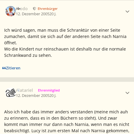
Ersteller-Statistik
Frodo
Ehrenbürger
12. Dezember 2005
20 J.
Ich würd sagen, man muss die Schranktür von einer Seite
zumachen, damit sie sich auf der anderen Seite nach Narnia
öffnet.
Wo die Kindert nur reinschauen ist deshalb nur die normale
Schrankwand zu sehen.
Zitieren
Ersteller-Statistik
Alatariel
Ehrenmitglied
12. Dezember 2005
20 J.
Also ich habe das immer anders verstanden (meine mich auh
zu erinnern, dass es in den Büchern so steht). Und zwar
kommt man immer nur dann nach Narnia, wenn man es nicht
beabsichtigt. Lucy ist zum ersten Mal nach Narnia gekommen,