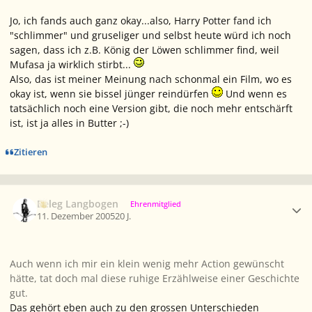
Jo, ich fands auch ganz okay...also, Harry Potter fand ich
"schlimmer" und gruseliger und selbst heute würd ich noch
sagen, dass ich z.B. König der Löwen schlimmer find, weil
Mufasa ja wirklich stirbt...
Also, das ist meiner Meinung nach schonmal ein Film, wo es
okay ist, wenn sie bissel jünger reindürfen
Und wenn es
tatsächlich noch eine Version gibt, die noch mehr entschärft
ist, ist ja alles in Butter ;-)
Zitieren
Ersteller-Statistik
Beleg Langbogen
Ehrenmitglied
11. Dezember 2005
20 J.
Auch wenn ich mir ein klein wenig mehr Action gewünscht
hätte, tat doch mal diese ruhige Erzählweise einer Geschichte
gut.
Das gehört eben auch zu den grossen Unterschieden