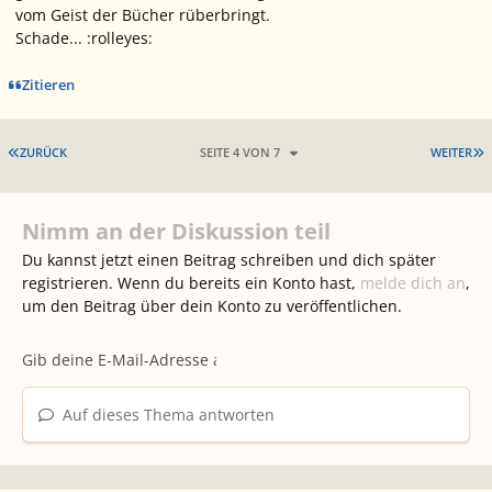
vom Geist der Bücher rüberbringt.
Schade... :rolleyes:
Zitieren
ERSTE SEITE
L
ZURÜCK
SEITE 4 VON 7
WEITER
Nimm an der Diskussion teil
Du kannst jetzt einen Beitrag schreiben und dich später
registrieren. Wenn du bereits ein Konto hast,
melde dich an
,
um den Beitrag über dein Konto zu veröffentlichen.
Auf dieses Thema antworten