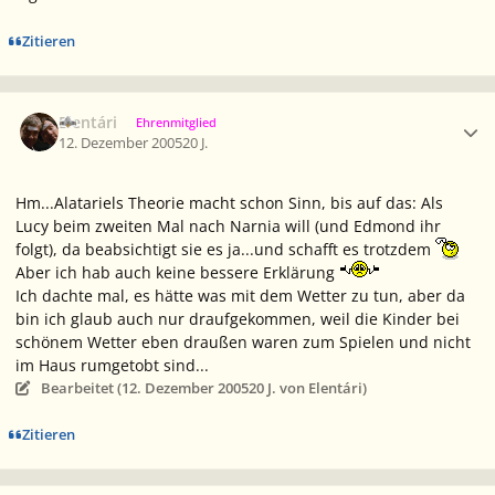
Zitieren
Ersteller-Statistik
Elentári
Ehrenmitglied
12. Dezember 2005
20 J.
Hm...Alatariels Theorie macht schon Sinn, bis auf das: Als
Lucy beim zweiten Mal nach Narnia will (und Edmond ihr
folgt), da beabsichtigt sie es ja...und schafft es trotzdem
Aber ich hab auch keine bessere Erklärung
Ich dachte mal, es hätte was mit dem Wetter zu tun, aber da
bin ich glaub auch nur draufgekommen, weil die Kinder bei
schönem Wetter eben draußen waren zum Spielen und nicht
im Haus rumgetobt sind...
Bearbeitet (
12. Dezember 2005
20 J.
von Elentári)
Zitieren