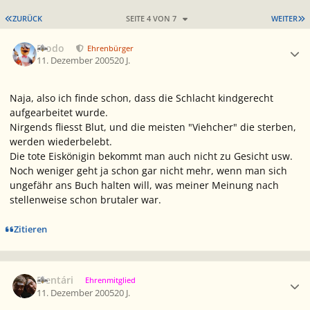
ERSTE SEITE
L
ZURÜCK
SEITE 4 VON 7
WEITER
Ersteller-Statistik
Frodo
Ehrenbürger
11. Dezember 2005
20 J.
Naja, also ich finde schon, dass die Schlacht kindgerecht
aufgearbeitet wurde.
Nirgends fliesst Blut, und die meisten "Viehcher" die sterben,
werden wiederbelebt.
Die tote Eiskönigin bekommt man auch nicht zu Gesicht usw.
Noch weniger geht ja schon gar nicht mehr, wenn man sich
ungefähr ans Buch halten will, was meiner Meinung nach
stellenweise schon brutaler war.
Zitieren
Ersteller-Statistik
Elentári
Ehrenmitglied
11. Dezember 2005
20 J.