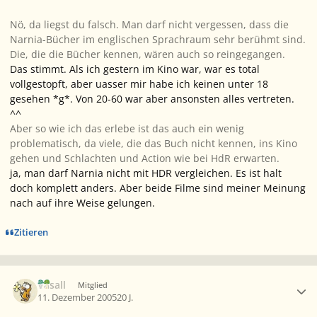
Nö, da liegst du falsch. Man darf nicht vergessen, dass die
Narnia-Bücher im englischen Sprachraum sehr berühmt sind.
Die, die die Bücher kennen, wären auch so reingegangen.
Das stimmt. Als ich gestern im Kino war, war es total
vollgestopft, aber uasser mir habe ich keinen unter 18
gesehen *g*. Von 20-60 war aber ansonsten alles vertreten.
^^
Aber so wie ich das erlebe ist das auch ein wenig
problematisch, da viele, die das Buch nicht kennen, ins Kino
gehen und Schlachten und Action wie bei HdR erwarten.
ja, man darf Narnia nicht mit HDR vergleichen. Es ist halt
doch komplett anders. Aber beide Filme sind meiner Meinung
nach auf ihre Weise gelungen.
Zitieren
Ersteller-Statistik
Vasall
Mitglied
11. Dezember 2005
20 J.