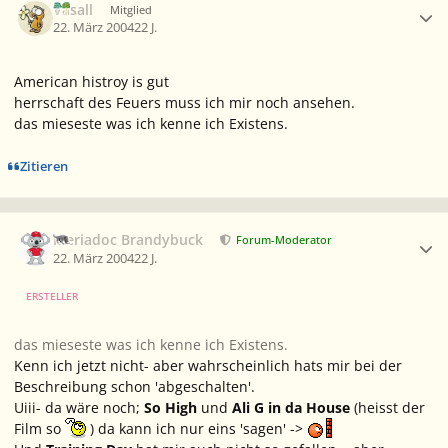
Vasall
Mitglied
22. März 2004
22 J.
American histroy is gut
herrschaft des Feuers muss ich mir noch ansehen.
das mieseste was ich kenne ich Existens.
Zitieren
Ersteller-Statistik
Meriadoc Brandybuck
Forum-Moderator
22. März 2004
22 J.
ERSTELLER
das mieseste was ich kenne ich Existens.
Kenn ich jetzt nicht- aber wahrscheinlich hats mir bei der
Beschreibung schon 'abgeschalten'.
Uiii- da wäre noch;
So High
und
Ali G in da House
(heisst der
Film so
) da kann ich nur eins 'sagen' ->