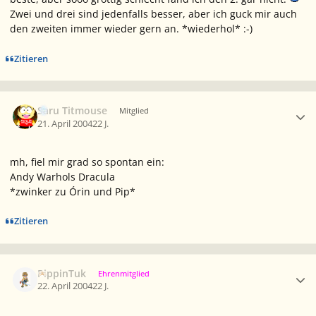
Zwei und drei sind jedenfalls besser, aber ich guck mir auch
den zweiten immer wieder gern an. *wiederhol* :-)
Zitieren
Ersteller-Statistik
Saru Titmouse
Mitglied
21. April 2004
22 J.
mh, fiel mir grad so spontan ein:
Andy Warhols Dracula
*zwinker zu Órin und Pip*
Zitieren
Ersteller-Statistik
PippinTuk
Ehrenmitglied
22. April 2004
22 J.