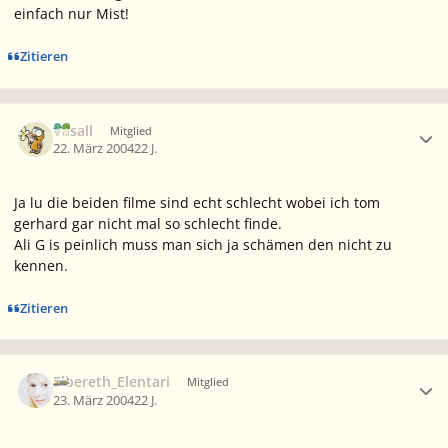
einfach nur Mist!
Zitieren
Ersteller-Statistik
Vasall
Mitglied
22. März 2004
22 J.
Ja lu die beiden filme sind echt schlecht wobei ich tom
gerhard gar nicht mal so schlecht finde.
Ali G is peinlich muss man sich ja schämen den nicht zu
kennen.
Zitieren
Ersteller-Statistik
Elbereth_Elentari
Mitglied
23. März 2004
22 J.