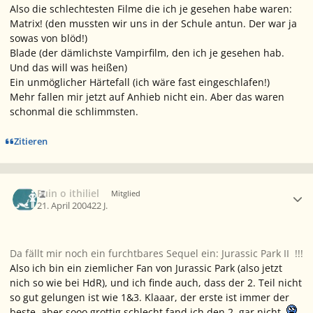
Also die schlechtesten Filme die ich je gesehen habe waren:
Matrix! (den mussten wir uns in der Schule antun. Der war ja
sowas von blöd!)
Blade (der dämlichste Vampirfilm, den ich je gesehen hab.
Und das will was heißen)
Ein unmöglicher Härtefall (ich wäre fast eingeschlafen!)
Mehr fallen mir jetzt auf Anhieb nicht ein. Aber das waren
schonmal die schlimmsten.
Zitieren
Ersteller-Statistik
Fuin o ithiliel
Mitglied
21. April 2004
22 J.
Da fällt mir noch ein furchtbares Sequel ein: Jurassic Park II !!!
Also ich bin ein ziemlicher Fan von Jurassic Park (also jetzt
nich so wie bei HdR), und ich finde auch, dass der 2. Teil nicht
so gut gelungen ist wie 1&3. Klaaar, der erste ist immer der
beste, aber sooo grottig schlecht fand ich den 2. gar nicht.