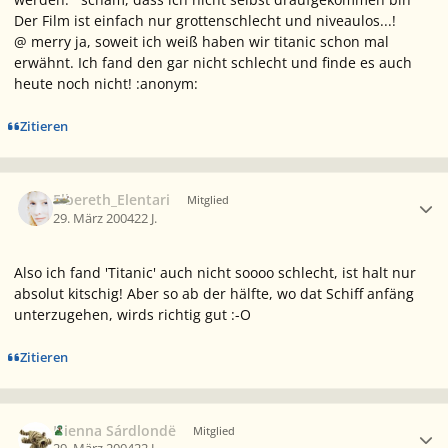
Der Film ist einfach nur grottenschlecht und niveaulos...!
@ merry ja, soweit ich weiß haben wir titanic schon mal
erwähnt. Ich fand den gar nicht schlecht und finde es auch
heute noch nicht! :anonym:
Zitieren
Ersteller-Statistik
Elbereth_Elentari
Mitglied
29. März 2004
22 J.
Also ich fand 'Titanic' auch nicht soooo schlecht, ist halt nur
absolut kitschig! Aber so ab der hälfte, wo dat Schiff anfäng
unterzugehen, wirds richtig gut :-O
Zitieren
Ersteller-Statistik
Nienna Sárdlondë
Mitglied