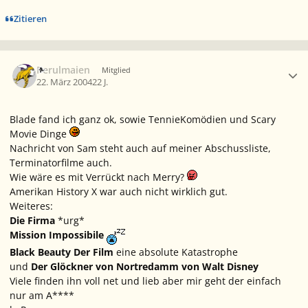
Zitieren
Ersteller-Statistik
Perulmaien
Mitglied
22. März 2004
22 J.
Blade fand ich ganz ok, sowie TennieKomödien und Scary
Movie Dinge
Nachricht von Sam steht auch auf meiner Abschussliste,
Terminatorfilme auch.
Wie wäre es mit Verrückt nach Merry?
Amerikan History X war auch nicht wirklich gut.
Weiteres:
Die Firma
*urg*
Mission Impossibile
Black Beauty Der Film
eine absolute Katastrophe
und
Der Glöckner von Nortredamm von Walt Disney
Viele finden ihn voll net und lieb aber mir geht der einfach
nur am A****