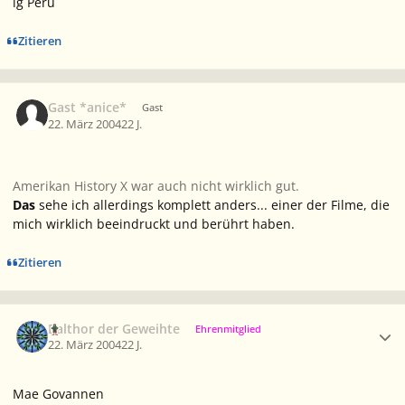
lg Peru
Zitieren
Gast *anice*
Gast
22. März 2004
22 J.
Amerikan History X war auch nicht wirklich gut.
Das
sehe ich allerdings komplett anders... einer der Filme, die
mich wirklich beeindruckt und berührt haben.
Zitieren
Ersteller-Statistik
Balthor der Geweihte
Ehrenmitglied
22. März 2004
22 J.
Mae Govannen