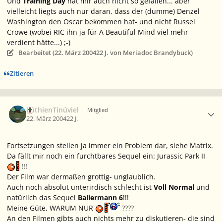
Und
Training Day
hat mir auch nicht so gefallen... aber
vielleicht liegts auch nur daran, dass der (dumme)
Denzel
Washington
den Oscar bekommen hat- und nicht
Russel
Crowe
(wobei
RIC
ihn ja für
A Beautiful Mind
viel mehr
verdient hätte...) ;-)
Bearbeitet (
22. März 2004
22 J.
von Meriadoc Brandybuck)
Zitieren
Ersteller-Statistik
LúthienTinúviel
Mitglied
22. März 2004
22 J.
Fortsetzungen stellen ja immer ein Problem dar, siehe Matrix.
Da fällt mir noch ein furchtbares Sequel ein: Jurassic Park II
!!!
Der Film war dermaßen grottig- unglaublich.
Auch noch absolut unterirdisch schlecht ist
Voll Normal
und
natürlich das Sequel
Ballermann 6
!!!
Meine Güte, WARUM NUR
????
An den Filmen gibts auch nichts mehr zu diskutieren- die sind