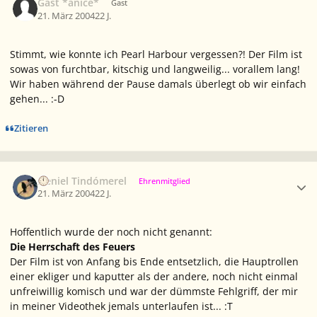
Gast *anice*
Gast
21. März 2004
22 J.
Stimmt, wie konnte ich Pearl Harbour vergessen?! Der Film ist
sowas von furchtbar, kitschig und langweilig... vorallem lang!
Wir haben während der Pause damals überlegt ob wir einfach
gehen... :-D
Zitieren
Ersteller-Statistik
Neniel Tindómerel
Ehrenmitglied
21. März 2004
22 J.
Hoffentlich wurde der noch nicht genannt:
Die Herrschaft des Feuers
Der Film ist von Anfang bis Ende entsetzlich, die Hauptrollen
einer ekliger und kaputter als der andere, noch nicht einmal
unfreiwillig komisch und war der dümmste Fehlgriff, der mir
in meiner Videothek jemals unterlaufen ist... :T