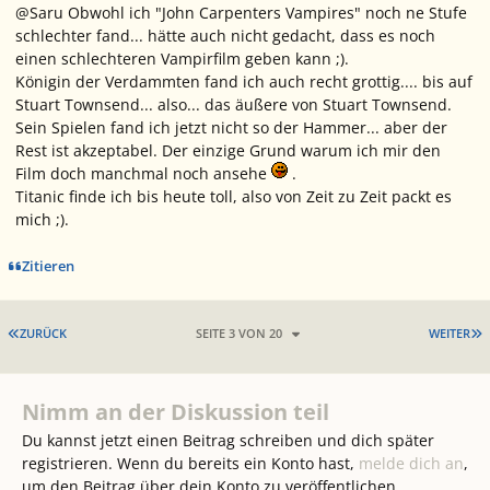
@Saru Obwohl ich "John Carpenters Vampires" noch ne Stufe
schlechter fand... hätte auch nicht gedacht, dass es noch
einen schlechteren Vampirfilm geben kann ;).
Königin der Verdammten fand ich auch recht grottig.... bis auf
Stuart Townsend... also... das äußere von Stuart Townsend.
Sein Spielen fand ich jetzt nicht so der Hammer... aber der
Rest ist akzeptabel. Der einzige Grund warum ich mir den
Film doch manchmal noch ansehe
.
Titanic finde ich bis heute toll, also von Zeit zu Zeit packt es
mich ;).
Zitieren
ERSTE SEITE
L
ZURÜCK
SEITE 3 VON 20
WEITER
Nimm an der Diskussion teil
Du kannst jetzt einen Beitrag schreiben und dich später
registrieren. Wenn du bereits ein Konto hast,
melde dich an
,
um den Beitrag über dein Konto zu veröffentlichen.