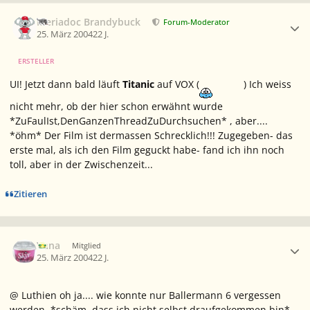
Ersteller-Statistik
Meriadoc Brandybuck
Forum-Moderator
25. März 2004
22 J.
ERSTELLER
UI! Jetzt dann bald läuft
Titanic
auf VOX (
) Ich weiss
nicht mehr, ob der hier schon erwähnt wurde
*ZuFaulIst,DenGanzenThreadZuDurchsuchen* , aber....
*öhm* Der Film ist dermassen Schrecklich!!! Zugegeben- das
erste mal, als ich den Film geguckt habe- fand ich ihn noch
toll, aber in der Zwischenzeit...
Zitieren
Ersteller-Statistik
Vana
Mitglied
25. März 2004
22 J.
@ Luthien oh ja.... wie konnte nur Ballermann 6 vergessen
werden. *schäm, dass ich nicht selbst draufgekommen bin*