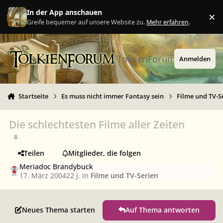
Zu Inhalt springen
In der App anschauen
×
Ig
Greife bequemer auf unsere Website zu.
Mehr erfahren
.
TolkienForum
Anmelden
Startseite
Es muss nicht immer Fantasy sein
Filme und TV-S
Die schlechtesten Filme aller Zeiten
Teilen
Mitglieder, die folgen
Meriadoc Brandybuck
17. März 2004
22 J.
in
Filme und TV-Serien
Neues Thema starten
Auf Thema antworten