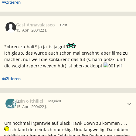
Zitieren
Gast Annavalasseo
Gast
15. April 2004
22 J.
*ohren-zu-halt* ja ja, is ja gut
ich glaub, das wurde auch schon mal erwähnt, aber filme zu
machen, nur weil die konkurenz das tut (s. harri potzki und
die wegfahrsperre wegen hdr) ist ober-bekloppt
Zitieren
Ersteller-Statistik
Fuin o ithiliel
Mitglied
15. April 2004
22 J.
Um nochmal irgentwie auf Black Hawk Down zu kommen . . .
ich fand den einfach nur eklig. Und langweilig. Da robben
wirklich nur irgentwelche Soldaten auf'm Boden rum, werden