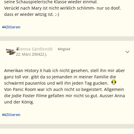
seine Schauspielerische Klasse wieder einmal.
Verückt nach Mary ist nicht wirklich schlimm- nur so doof,
dass er wieder witzig ist. ;-)
Zitieren
Ersteller-Statistik
Nienna Sárdlondë
Mitglied
22. März 2004
22 J.
Amerikan History X hab ich nicht gesehen, stell ihn mir aber
ganz toll vor. gibt da so jemanden in meiner Familie die
schwärmt pausenlos und will ihn jeden Tag gucken.
Von Panic Room war ich auch nicht so begeistert. Allgemein
die Jodie Foster Filme gefallen mir nicht so gut. Ausser Anna
und der König.
Zitieren
Ersteller-Statistik