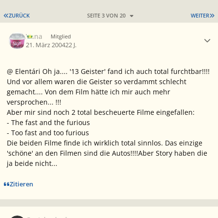
ERSTE SEITE
L
ZURÜCK
SEITE 3 VON 20
WEITER
Ersteller-Statistik
Vana
Mitglied
21. März 2004
22 J.
@ Elentári Oh ja.... '13 Geister' fand ich auch total furchtbar!!!!
Und vor allem waren die Geister so verdammt schlecht
gemacht.... Von dem Film hätte ich mir auch mehr
versprochen... !!!
Aber mir sind noch 2 total bescheuerte Filme eingefallen:
- The fast and the furious
- Too fast and too furious
Die beiden Filme finde ich wirklich total sinnlos. Das einzige
'schöne' an den Filmen sind die Autos!!!!Aber Story haben die
ja beide nicht...
Zitieren