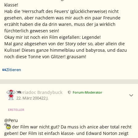
klasse!
Hab die 'Herrschaft des Feuers' (glücklicherweise) nicht
gesehen, aber nachdem was mir auch ein paar Freunde
erzählt haben die da drin waren, muss der ja wirklich
fürchterlich gewesen sein!
Okay mir ist noch ein Film eigefallen: Legende!
Mal ganz abgesehen von der Story oder so, aber allein die
Kulisse! Dieses ganze himmelblau und babyrosa, und dazu
noch diese Tonne von Glitzer! grausam!
Zitieren
Ersteller-Statistik
Meriadoc Brandybuck
Forum-Moderator
22. März 2004
22 J.
ERSTELLER
@Peru
der Film war nicht gut? Da muss ich anice aber total recht
geben! Der Film ist einfach klasse- und Edward Norton zeigt