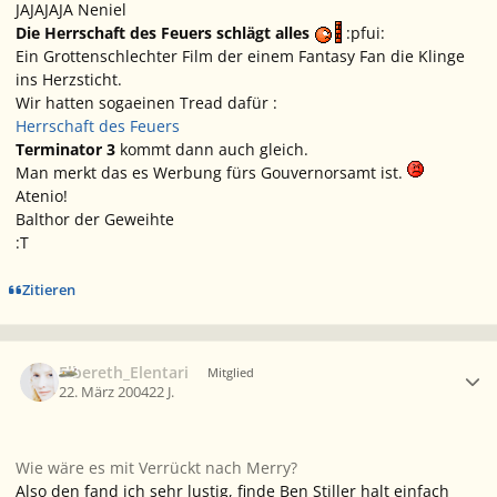
JAJAJAJA Neniel
Die Herrschaft des Feuers schlägt alles
:pfui:
Ein Grottenschlechter Film der einem Fantasy Fan die Klinge
ins Herzsticht.
Wir hatten sogaeinen Tread dafür :
Herrschaft des Feuers
Terminator 3
kommt dann auch gleich.
Man merkt das es Werbung fürs Gouvernorsamt ist.
Atenio!
Balthor der Geweihte
:T
Zitieren
Ersteller-Statistik
Elbereth_Elentari
Mitglied
22. März 2004
22 J.
Wie wäre es mit Verrückt nach Merry?
Also den fand ich sehr lustig, finde Ben Stiller halt einfach