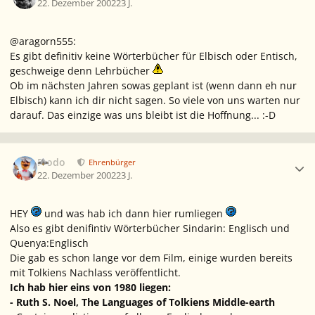
22. Dezember 2002
23 J.
@aragorn555:
Es gibt definitiv keine Wörterbücher für Elbisch oder Entisch,
geschweige denn Lehrbücher
Ob im nächsten Jahren sowas geplant ist (wenn dann eh nur
Elbisch) kann ich dir nicht sagen. So viele von uns warten nur
darauf. Das einzige was uns bleibt ist die Hoffnung... :-D
Ersteller-Statistik
Frodo
Ehrenbürger
22. Dezember 2002
23 J.
HEY
und was hab ich dann hier rumliegen
Also es gibt denifintiv Wörterbücher Sindarin: Englisch und
Quenya:Englisch
Die gab es schon lange vor dem Film, einige wurden bereits
mit Tolkiens Nachlass veröffentlicht.
Ich hab hier eins von 1980 liegen:
- Ruth S. Noel, The Languages of Tolkiens Middle-earth