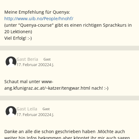
Meine Empfehlung für Quenya:
http://www.uib.no/People/hnohf/
(unter "Quenya-course" gibt es einen richtigen Sprachkurs in
20 Lektionen)
Viel Erfolg! :-)
Gast Beria
Gast
17. Februar 2002
24 J.
Schaut mal unter www-
ang.kfunigraz.ac.at/~katzer/tengwar.html nach! :-)
Gast Leila
Gast
17. Februar 2002
24 J.
Danke an alle die schon geschrieben haben .Möchte auch
weiter hin Infos bekommen aber könntet ihr mir auch sagen