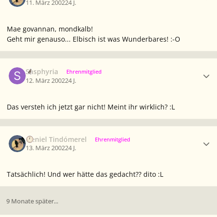
11. März 2002
24 J.
Mae govannan, mondkalb!
Geht mir genauso... Elbisch ist was Wunderbares! :-O
Ersteller-Statistik
Sasphyria
Ehrenmitglied
12. März 2002
24 J.
Das versteh ich jetzt gar nicht! Meint ihr wirklich? :L
Ersteller-Statistik
Neniel Tindómerel
Ehrenmitglied
13. März 2002
24 J.
Tatsächlich! Und wer hätte das gedacht?? dito :L
9 Monate später...