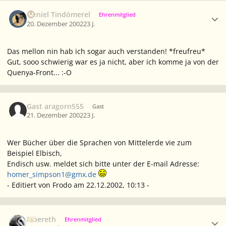
Ersteller-Statistik
Neniel Tindómerel
Ehrenmitglied
20. Dezember 2002
23 J.
Das
mellon nin
hab ich sogar auch verstanden! *freufreu*
Gut, sooo schwierig war es ja nicht, aber ich komme ja von der
Quenya-Front... :-O
Gast aragorn555
Gast
21. Dezember 2002
23 J.
Wer Bücher über die Sprachen von Mittelerde vie zum
Beispiel Elbisch,
Endisch usw. meldet sich bitte unter der E-mail Adresse:
homer_simpson1@gmx.de
- Editiert von Frodo am 22.12.2002, 10:13 -
Ersteller-Statistik
Elbereth
Ehrenmitglied