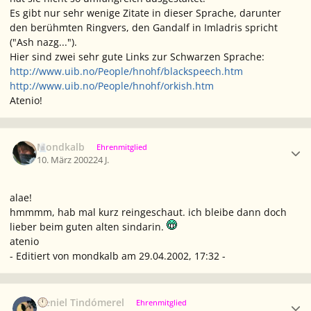
Es gibt nur sehr wenige Zitate in dieser Sprache, darunter
den berühmten Ringvers, den Gandalf in Imladris spricht
("Ash nazg...").
Hier sind zwei sehr gute Links zur Schwarzen Sprache:
http://www.uib.no/People/hnohf/blackspeech.htm
http://www.uib.no/People/hnohf/orkish.htm
Atenio!
Ersteller-Statistik
Mondkalb
Ehrenmitglied
10. März 2002
24 J.
alae!
hmmmm, hab mal kurz reingeschaut. ich bleibe dann doch
lieber beim guten alten sindarin.
atenio
- Editiert von mondkalb am 29.04.2002, 17:32 -
Ersteller-Statistik
Neniel Tindómerel
Ehrenmitglied