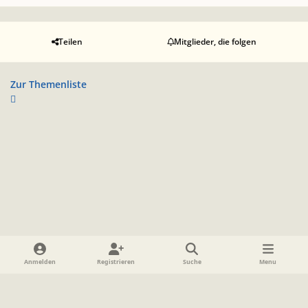
Teilen
Mitglieder, die folgen
Zur Themenliste
Heller Modus
Dunkler Modus
Systemeinstellung
Anmelden
Registrieren
Suche
Menu
Sprache
Datenschutzerklärung
Cookies
Impressum
www.TolkienForum.de
Powered by
Invision Community