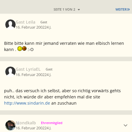
L
SEITE 1 VON 2
WEITER
Gast Leila
Gast
16. Februar 2002
24 J.
Bitte bitte kann mir jemand verraten wie man elbisch lernen
kann .
:-O
Gast LyriaEL
Gast
16. Februar 2002
24 J.
puh.. das versuch ich selbst, aber so richtig vorwärts gehts
nicht, ich würde dir aber empfehlen mal die site
http://www.sindarin.de
an zuschaun
Ersteller-Statistik
Mondkalb
Ehrenmitglied
16. Februar 2002
24 J.