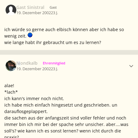
Gast Sinistral
Gast
19. Dezember 2002
23 J.
ich würde so gerne auch elbisch können aber ich habe so
wenig zeit.
wie lange habt ihr gebraucht um es zu lernen?
Ersteller-Statistik
Mondkalb
Ehrenmitglied
19. Dezember 2002
23 J.
alae!
*lach*
ich kann's immer noch nicht.
ich habe mich einfach hingesetzt und geschrieben. un
darauflosgeplappert.
die sachen aus der anfangszeit sind voller fehler und noch
immer bin ich mir bei der spache sehr unsicher. aber....was
soll's? wie kann ich es sonst lernen? wenn icht durch die
praxis?