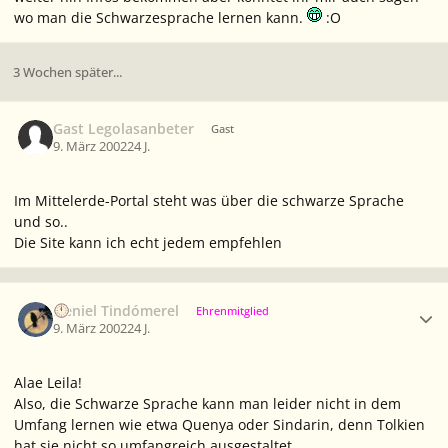
wo man die Schwarzesprache lernen kann.
:O
3 Wochen später...
Gast Legolasanbeter
Gast
9. März 2002
24 J.
Im Mittelerde-Portal steht was über die schwarze Sprache
und so..
Die Site kann ich echt jedem empfehlen
Ersteller-Statistik
Neniel Tindómerel
Ehrenmitglied
9. März 2002
24 J.
Alae Leila!
Also, die Schwarze Sprache kann man leider nicht in dem
Umfang lernen wie etwa Quenya oder Sindarin, denn Tolkien
hat sie nicht so umfangreich ausgestaltet.