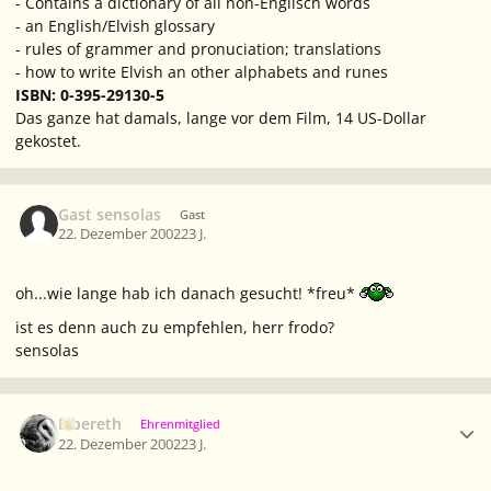
- Contains a dictionary of all non-Englisch words
- an English/Elvish glossary
- rules of grammer and pronuciation; translations
- how to write Elvish an other alphabets and runes
ISBN: 0-395-29130-5
Das ganze hat damals, lange vor dem Film, 14 US-Dollar
gekostet.
Gast sensolas
Gast
22. Dezember 2002
23 J.
oh...wie lange hab ich danach gesucht! *freu*
ist es denn auch zu empfehlen, herr frodo?
sensolas
Ersteller-Statistik
Elbereth
Ehrenmitglied
22. Dezember 2002
23 J.