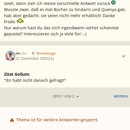
oooh, dann zieh ich meine vorschnelle Antwort zurück
Wusste zwar, daß es mal Bücher zu Sindarin und Quenya gab,
hab aber gedacht, sie seien nicht mehr erhältlich! Danke
Frodo
Nur warum hast du das nich irgendwann vorher schonmal
gepostet? Interessieren sich ja viele für! ;-)
Ersteller-Statistik
Frodo
Ehrenbürger
22. Dezember 2002
23 J.
Zitat Gollum:
"Ihr habt nicht danach gefragt!"
L
SEITE 1 VON 2
WEITER
Thema ist für weitere Antworten gesperrt.