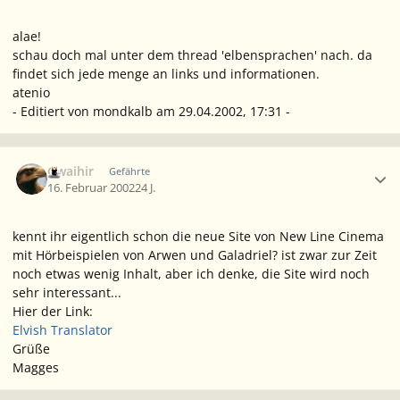
alae!
schau doch mal unter dem thread 'elbensprachen' nach. da
findet sich jede menge an links und informationen.
atenio
- Editiert von mondkalb am 29.04.2002, 17:31 -
Ersteller-Statistik
Gwaihir
Gefährte
16. Februar 2002
24 J.
kennt ihr eigentlich schon die neue Site von New Line Cinema
mit Hörbeispielen von Arwen und Galadriel? ist zwar zur Zeit
noch etwas wenig Inhalt, aber ich denke, die Site wird noch
sehr interessant...
Hier der Link:
Elvish Translator
Grüße
Magges