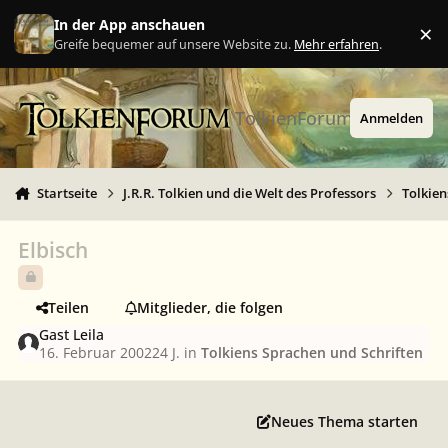
Zu Inhalt springen
In der App anschauen
×
Ig
Greife bequemer auf unsere Website zu.
Mehr erfahren
.
TolkienForum
Anmelden
Startseite
J.R.R. Tolkien und die Welt des Professors
Tolkien
Elbisch
Teilen
Mitglieder, die folgen
Gast Leila
16. Februar 2002
24 J.
in
Tolkiens Sprachen und Schriften
Neues Thema starten