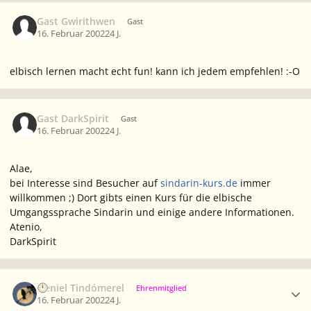
Gast Gwirithwen
Gast
16. Februar 2002
24 J.
elbisch lernen macht echt fun! kann ich jedem empfehlen! :-O
Gast DarkSpirit
Gast
16. Februar 2002
24 J.
Alae,
bei Interesse sind Besucher auf
sindarin-kurs.de
immer
willkommen ;) Dort gibts einen Kurs für die elbische
Umgangssprache Sindarin und einige andere Informationen.
Atenio,
DarkSpirit
Ersteller-Statistik
Neniel Tindómerel
Ehrenmitglied
16. Februar 2002
24 J.