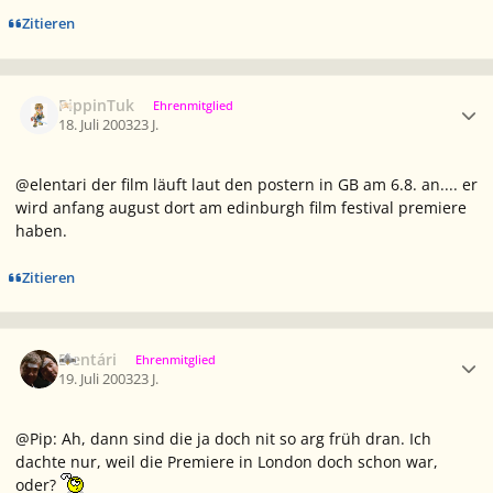
Zitieren
Ersteller-Statistik
PippinTuk
Ehrenmitglied
18. Juli 2003
23 J.
@elentari der film läuft laut den postern in GB am 6.8. an.... er
wird anfang august dort am edinburgh film festival premiere
haben.
Zitieren
Ersteller-Statistik
Elentári
Ehrenmitglied
19. Juli 2003
23 J.
@Pip: Ah, dann sind die ja doch nit so arg früh dran. Ich
dachte nur, weil die Premiere in London doch schon war,
oder?