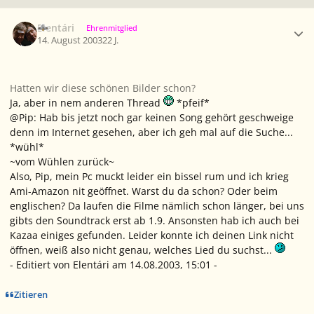
Ersteller-Statistik
Elentári
Ehrenmitglied
14. August 2003
22 J.
Hatten wir diese schönen Bilder schon?
Ja, aber in nem anderen Thread
*pfeif*
@Pip: Hab bis jetzt noch gar keinen Song gehört geschweige
denn im Internet gesehen, aber ich geh mal auf die Suche...
*wühl*
~vom Wühlen zurück~
Also, Pip, mein Pc muckt leider ein bissel rum und ich krieg
Ami-Amazon nit geöffnet. Warst du da schon? Oder beim
englischen? Da laufen die Filme nämlich schon länger, bei uns
gibts den Soundtrack erst ab 1.9. Ansonsten hab ich auch bei
Kazaa einiges gefunden. Leider konnte ich deinen Link nicht
öffnen, weiß also nicht genau, welches Lied du suchst...
- Editiert von Elentári am 14.08.2003, 15:01 -
Zitieren