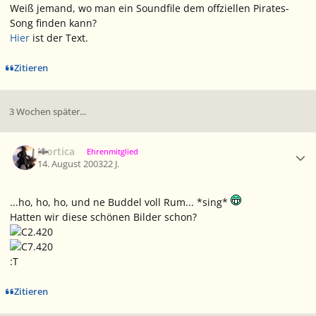
Weiß jemand, wo man ein Soundfile dem offziellen Pirates-
Song finden kann?
Hier
ist der Text.
Zitieren
3 Wochen später...
Ersteller-Statistik
Mortica
Ehrenmitglied
14. August 2003
22 J.
...ho, ho, ho, und ne Buddel voll Rum... *sing*
Hatten wir diese schönen Bilder schon?
:T
Zitieren