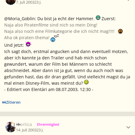
7. Juli 2003
23 J.
@Moria_Goblin: Du bist ja echt der Hammer.
Zuerst:
Naja also Piratenfilme sind nich so mein Ding!
Naja also noch eine Filmkategorie die ich nicht mag!!!!!
Aha ok piraten-thema!
Und jetzt:
Ich sagt doch, erstmal angucken und dann eventuell motzen,
aber ich kannte ja den Trailer und hab mich schon
gewundert, warum der Film bei Männern so schlecht
abschneidet. Aber dann ist ja gut, wenn du auch noch was
gefunden hast, das dir dran gefällt. Und vielleicht magst du ja
mal einen Disney-Film, was meinst du?
- Editiert von Elentári am 08.07.2003, 12:30 -
Zitieren
Ersteller-Statistik
Mortica
Ehrenmitglied
14. Juli 2003
23 J.