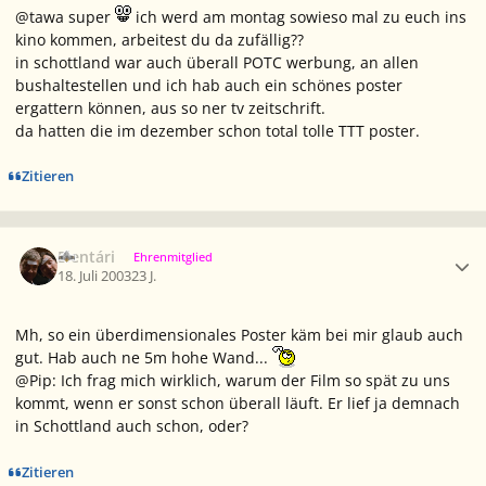
@tawa super
ich werd am montag sowieso mal zu euch ins
kino kommen, arbeitest du da zufällig??
in schottland war auch überall POTC werbung, an allen
bushaltestellen und ich hab auch ein schönes poster
ergattern können, aus so ner tv zeitschrift.
da hatten die im dezember schon total tolle TTT poster.
Zitieren
Ersteller-Statistik
Elentári
Ehrenmitglied
18. Juli 2003
23 J.
Mh, so ein überdimensionales Poster käm bei mir glaub auch
gut. Hab auch ne 5m hohe Wand...
@Pip: Ich frag mich wirklich, warum der Film so spät zu uns
kommt, wenn er sonst schon überall läuft. Er lief ja demnach
in Schottland auch schon, oder?
Zitieren