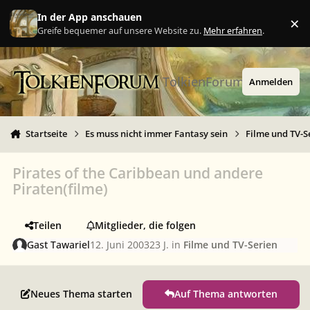
Zu Inhalt springen
In der App anschauen
×
Ig
Greife bequemer auf unsere Website zu.
Mehr erfahren
.
TolkienForum
Anmelden
Startseite
Es muss nicht immer Fantasy sein
Filme und TV-S
Pirates of the Caribbean und andere
Piraten(filme)
Teilen
Mitglieder, die folgen
Gast Tawariel
12. Juni 2003
23 J.
in
Filme und TV-Serien
Neues Thema starten
Auf Thema antworten