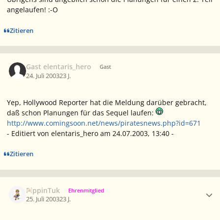
angelaufen! :-O
Zitieren
Gast elentaris_hero
Gast
24. Juli 2003
23 J.
Yep, Hollywood Reporter hat die Meldung darüber gebracht,
daß schon Planungen für das Sequel laufen:
http://www.comingsoon.net/news/piratesnews.php?id=671
- Editiert von elentaris_hero am 24.07.2003, 13:40 -
Zitieren
Ersteller-Statistik
PippinTuk
Ehrenmitglied
25. Juli 2003
23 J.