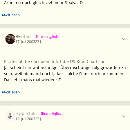
Arbeiten doch gleich viel mehr Spaß. :-D
Zitieren
Ersteller-Statistik
Elentári
Ehrenmitglied
17. Juli 2003
23 J.
Pirates of the Carribean führt die US-Kino-Charts an.
Ja, scheint ein wahnsinniger Überraschungerfolg geworden zu
sein, weil niemand dacht, dass solche Filme noch ankommen.
Da sieht mans mal wieder :-D
Zitieren
Ersteller-Statistik
PippinTuk
Ehrenmitglied
18. Juli 2003
23 J.