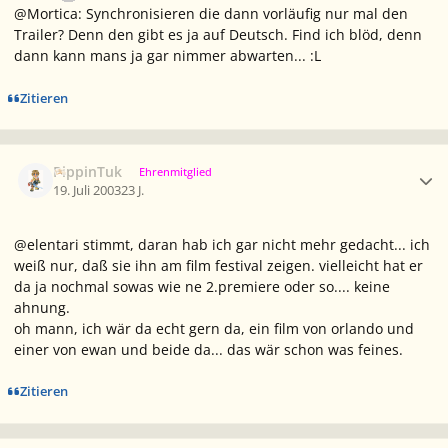
@Mortica: Synchronisieren die dann vorläufig nur mal den
Trailer? Denn den gibt es ja auf Deutsch. Find ich blöd, denn
dann kann mans ja gar nimmer abwarten... :L
Zitieren
Ersteller-Statistik
PippinTuk
Ehrenmitglied
19. Juli 2003
23 J.
@elentari stimmt, daran hab ich gar nicht mehr gedacht... ich
weiß nur, daß sie ihn am film festival zeigen. vielleicht hat er
da ja nochmal sowas wie ne 2.premiere oder so.... keine
ahnung.
oh mann, ich wär da echt gern da, ein film von orlando und
einer von ewan und beide da... das wär schon was feines.
Zitieren