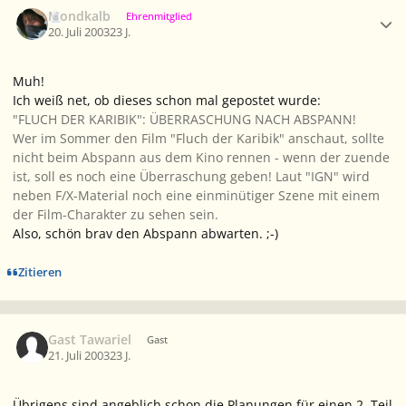
Ersteller-Statistik
Mondkalb
Ehrenmitglied
20. Juli 2003
23 J.
Muh!
Ich weiß net, ob dieses schon mal gepostet wurde:
"FLUCH DER KARIBIK": ÜBERRASCHUNG NACH ABSPANN!
Wer im Sommer den Film "Fluch der Karibik" anschaut, sollte
nicht beim Abspann aus dem Kino rennen - wenn der zuende
ist, soll es noch eine Überraschung geben! Laut "IGN" wird
neben F/X-Material noch eine einminütiger Szene mit einem
der Film-Charakter zu sehen sein.
Also, schön brav den Abspann abwarten. ;-)
Zitieren
Gast Tawariel
Gast
21. Juli 2003
23 J.
Übrigens sind angeblich schon die Planungen für einen 2. Teil