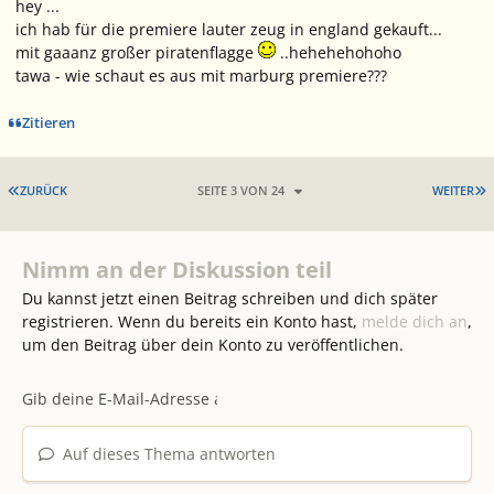
hey ...
ich hab für die premiere lauter zeug in england gekauft...
mit gaaanz großer piratenflagge
..hehehehohoho
tawa - wie schaut es aus mit marburg premiere???
Zitieren
ERSTE SEITE
L
ZURÜCK
SEITE 3 VON 24
WEITER
Nimm an der Diskussion teil
Du kannst jetzt einen Beitrag schreiben und dich später
registrieren. Wenn du bereits ein Konto hast,
melde dich an
,
um den Beitrag über dein Konto zu veröffentlichen.
Auf dieses Thema antworten