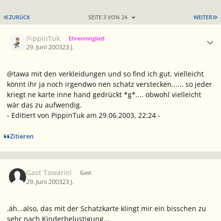
ERSTE SEITE
L
ZURÜCK
SEITE 3 VON 24
WEITER
Ersteller-Statistik
PippinTuk
Ehrenmitglied
29. Juni 2003
23 J.
@tawa mit den verkleidungen und so find ich gut. vielleicht
könnt ihr ja noch irgendwo nen schatz verstecken...... so jeder
kriegt ne karte inne hand gedrückt *g*.... obwohl vielleicht
wär das zu aufwendig.
- Editiert von PippinTuk am 29.06.2003, 22:24 -
Zitieren
Gast Tawariel
Gast
29. Juni 2003
23 J.
.äh...also, das mit der Schatzkarte klingt mir ein bisschen zu
sehr nach Kinderbelustigung...