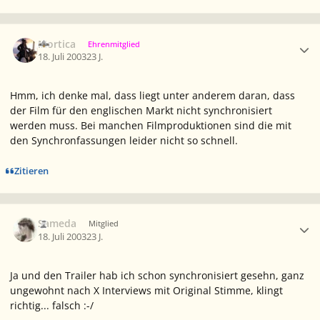
Ersteller-Statistik
Mortica
Ehrenmitglied
18. Juli 2003
23 J.
Hmm, ich denke mal, dass liegt unter anderem daran, dass
der Film für den englischen Markt nicht synchronisiert
werden muss. Bei manchen Filmproduktionen sind die mit
den Synchronfassungen leider nicht so schnell.
Zitieren
Ersteller-Statistik
Sameda
Mitglied
18. Juli 2003
23 J.
Ja und den Trailer hab ich schon synchronisiert gesehn, ganz
ungewohnt nach X Interviews mit Original Stimme, klingt
richtig... falsch :-/