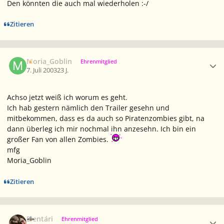
Den könnten die auch mal wiederholen :-/
Zitieren
Ersteller-Statistik
Moria_Goblin
Ehrenmitglied
7. Juli 2003
23 J.
Achso jetzt weiß ich worum es geht.
Ich hab gestern nämlich den Trailer gesehn und
mitbekommen, dass es da auch so Piratenzombies gibt, na
dann überleg ich mir nochmal ihn anzesehn. Ich bin ein
großer Fan von allen Zombies.
mfg
Moria_Goblin
Zitieren
Ersteller-Statistik
Elentári
Ehrenmitglied