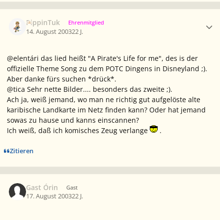
Ersteller-Statistik
PippinTuk
Ehrenmitglied
14. August 2003
22 J.
@elentári das lied heißt "A Pirate's Life for me", des is der
offizielle Theme Song zu dem POTC Dingens in Disneyland ;).
Aber danke fürs suchen *drück*.
@tica Sehr nette Bilder.... besonders das zweite ;).
Ach ja, weiß jemand, wo man ne richtig gut aufgelöste alte
karibische Landkarte im Netz finden kann? Oder hat jemand
sowas zu hause und kanns einscannen?
Ich weiß, daß ich komisches Zeug verlange
.
Zitieren
Gast Órin
Gast
17. August 2003
22 J.