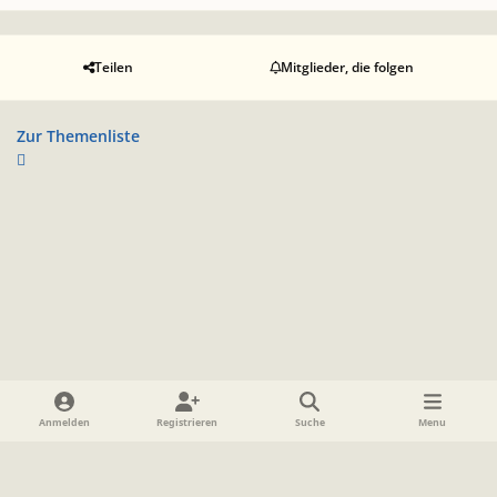
Teilen
Mitglieder, die folgen
Zur Themenliste
Heller Modus
Dunkler Modus
Systemeinstellung
Anmelden
Registrieren
Suche
Menu
Sprache
Datenschutzerklärung
Cookies
Impressum
www.TolkienForum.de
Powered by
Invision Community