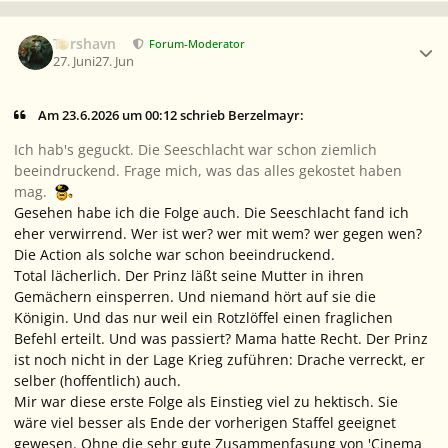
Ersteller-Statistik
Torshavn
Forum-Moderator
27. Juni
27. Jun
Am 23.6.2026 um 00:12 schrieb Berzelmayr:
Ich hab's geguckt. Die Seeschlacht war schon ziemlich
beeindruckend. Frage mich, was das alles gekostet haben
mag.
Gesehen habe ich die Folge auch. Die Seeschlacht fand ich
eher verwirrend. Wer ist wer? wer mit wem? wer gegen wen?
Die Action als solche war schon beeindruckend.
Total lächerlich. Der Prinz läßt seine Mutter in ihren
Gemächern einsperren. Und niemand hört auf sie die
Königin. Und das nur weil ein Rotzlöffel einen fraglichen
Befehl erteilt. Und was passiert? Mama hatte Recht. Der Prinz
ist noch nicht in der Lage Krieg zuführen: Drache verreckt, er
selber (hoffentlich) auch.
Mir war diese erste Folge als Einstieg viel zu hektisch. Sie
wäre viel besser als Ende der vorherigen Staffel geeignet
gewesen. Ohne die sehr gute Zusammenfasung von 'Cinema