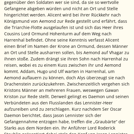
gegenüber den Soldaten wer sie sind, da sie so wertvolle
Gefangene abgeben würden und nicht an Ort und Stelle
hingerichtet werden. Alicent wird bei ihrer Rückkehr nach
Königsmund von Aemond zur Rede gestellt und erfährt, dass
die Triarchie-Flotte ausgelaufen ist und sich das Heer ihres
Cousins Lord Ormund Hohenturm auf dem Weg nach
Harrenhal befindet. Ohne seine Kenntnis verfasst Alicent
einen Brief im Namen der Krone an Ormund, dessen Männer
an Ort und Stelle ausharren sollen, bis Aemond auf Vhagar zu
ihnen stoße. Zudem drängt sie ihren Sohn nach Harrenhal zu
reisen, wobei es zu einem Kuss zwischen ihr und Aemond
kommt. Addam, Hugo und Ulf warten in Harrenhal, um
Aemond auflauern zu können, doch Alys überzeugt sie nach
Drachenstein zurückzukehren. Zwischenzeitlich vergehen sich
Kristons Männer an mehreren Frauen, weswegen Gawan
Kriston zur Rede stellt. Derweil gelingt es Daemon und seinen
Verbündeten aus den Flusslanden das Lennister-Heer
aufzureiben und zu zerschlagen. Kurz nachdem Ser Oscar
Daemon berichtet, dass Jason Lennister sich der
Gefangennahme entzogen habe, treffen die „Graubärte“ der
Starks aus dem Norden ein. Ihr Anführer Lord Roderick