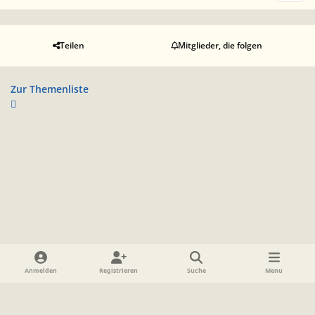
Teilen
Mitglieder, die folgen
Zur Themenliste
Heller Modus
Dunkler Modus
Systemeinstellung
Anmelden
Registrieren
Suche
Menu
Sprache
Datenschutzerklärung
Cookies
Impressum
www.TolkienForum.de
Powered by
Invision Community