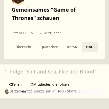
Gemeinsames "Game of
Thrones" schauen
Offener Club
26 Mitglieder
Übersicht
Quatschen
KotSK
HoD - Staffel 
1. Folge "Salt and Sea, Fire and Blood"
Teilen
Mitglieder, die folgen
Berzelmayr
22. Juni
22. Jun
in
HoD - Staffel 3