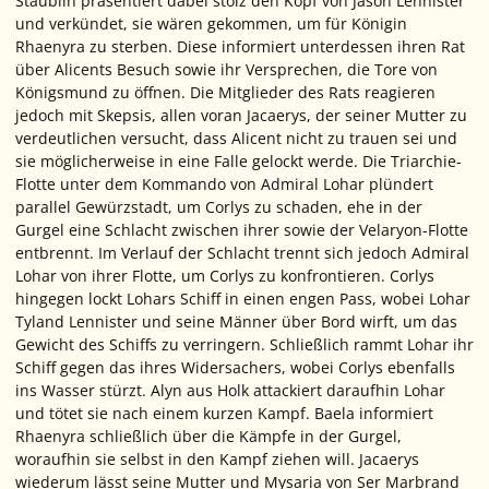
Staublin präsentiert dabei stolz den Kopf von Jason Lennister
und verkündet, sie wären gekommen, um für Königin
Rhaenyra zu sterben. Diese informiert unterdessen ihren Rat
über Alicents Besuch sowie ihr Versprechen, die Tore von
Königsmund zu öffnen. Die Mitglieder des Rats reagieren
jedoch mit Skepsis, allen voran Jacaerys, der seiner Mutter zu
verdeutlichen versucht, dass Alicent nicht zu trauen sei und
sie möglicherweise in eine Falle gelockt werde. Die Triarchie-
Flotte unter dem Kommando von Admiral Lohar plündert
parallel Gewürzstadt, um Corlys zu schaden, ehe in der
Gurgel eine Schlacht zwischen ihrer sowie der Velaryon-Flotte
entbrennt. Im Verlauf der Schlacht trennt sich jedoch Admiral
Lohar von ihrer Flotte, um Corlys zu konfrontieren. Corlys
hingegen lockt Lohars Schiff in einen engen Pass, wobei Lohar
Tyland Lennister und seine Männer über Bord wirft, um das
Gewicht des Schiffs zu verringern. Schließlich rammt Lohar ihr
Schiff gegen das ihres Widersachers, wobei Corlys ebenfalls
ins Wasser stürzt. Alyn aus Holk attackiert daraufhin Lohar
und tötet sie nach einem kurzen Kampf. Baela informiert
Rhaenyra schließlich über die Kämpfe in der Gurgel,
woraufhin sie selbst in den Kampf ziehen will. Jacaerys
wiederum lässt seine Mutter und Mysaria von Ser Marbrand