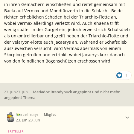
in ihren Gemächern einschließen und reitet gemeinsam mit
Baela auf Vermax und Mondtänzerin in die Schlacht. Beide
richten erheblichen Schaden bei der Triarchie-Flotte an,
wobei Vermax allerdings verletzt wird. Auch Rhaena trifft
wenig später in der Gurgel ein, jedoch erweist sich Schafsdieb
als unkontrollierbar und greift neben der Triarchie-Flotte und
der Velaryon-Flotte auch Jacaerys an. Während er Schafsdieb
auszuweichen versucht, wird Vermax abermals von einem
Skorpion getroffen und ertrinkt, wobei Jacaerys kurz danach
von den feindlichen Bogenschützen erschossen wird.
1
23. Jun
23. Jun
Meriadoc Brandybuck
angepinnt und nicht mehr
angepinnt Thema
Ersteller-Statistik
Berzelmayr
Mitglied
23. Juni
23. Jun
ERSTELLER