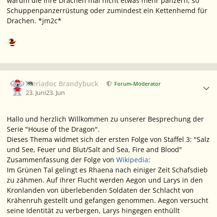
warum die ihre Drachen mal nicht etwas mehr panzern, so
Schuppenpanzerrüstung oder zumindest ein Kettenhemd für
Drachen. *jm2c*
Ersteller-Statistik
Meriadoc Brandybuck
Forum-Moderator
23. Juni
23. Jun
Hallo und herzlich Willkommen zu unserer Besprechung der
Serie "House of the Dragon".
Dieses Thema widmet sich der ersten Folge von Staffel 3: "Salz
und See, Feuer und Blut/Salt and Sea, Fire and Blood"
Zusammenfassung der Folge von
Wikipedia
:
Im Grünen Tal gelingt es Rhaena nach einiger Zeit Schafsdieb
zu zähmen. Auf ihrer Flucht werden Aegon und Larys in den
Kronlanden von überlebenden Soldaten der Schlacht von
Krähenruh gestellt und gefangen genommen. Aegon versucht
seine Identität zu verbergen, Larys hingegen enthüllt