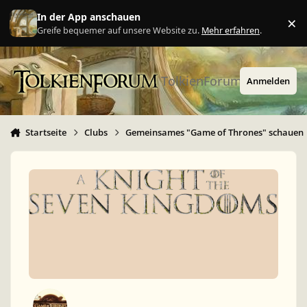
Zu Inhalt springen
In der App anschauen
×
Ig
Greife bequemer auf unsere Website zu.
Mehr erfahren
.
TolkienForum
Anmelden
Startseite
Clubs
Gemeinsames "Game of Thrones" schauen