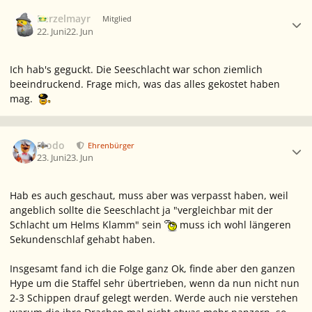
Ersteller-Statistik
Berzelmayr
Mitglied
22. Juni
22. Jun
Ich hab's geguckt. Die Seeschlacht war schon ziemlich
beeindruckend. Frage mich, was das alles gekostet haben
mag.
Ersteller-Statistik
Frodo
Ehrenbürger
23. Juni
23. Jun
Hab es auch geschaut, muss aber was verpasst haben, weil
angeblich sollte die Seeschlacht ja "vergleichbar mit der
Schlacht um Helms Klamm" sein
muss ich wohl längeren
Sekundenschlaf gehabt haben.
Insgesamt fand ich die Folge ganz Ok, finde aber den ganzen
Hype um die Staffel sehr übertrieben, wenn da nun nicht nun
2-3 Schippen drauf gelegt werden. Werde auch nie verstehen