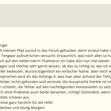
inge!
ich meinen Pfad zurück in das Forum gefunden, denn erneut habe 
 Tengwar aufzufrischen versucht. Erstaunlich, was noch alles so hä
och auf den netten Herrn Thalmann! Ich habe also nun mal wieder
agen und möchte sehr gerne wissen, ob das so richtig ist, wie ich 
'Elke' bedeuten. (Kursiv) Eigentlich ein einfacher Name, aber mich
gesprochen wird als das Anfangs-E, was man aber anhand der Tehta
 leider nichts gefunden und vermute, die Aussprache hierbei ist ir
h schöner, die Tehtar auf den nachfolgenden Konsonanten zu set
och ohne Probleme auch beide Varianten, richtig? Zumindest, we
falls schöner aus.
mal ganz herzlich für die Hilfe!
rderben und blutig Morgen!