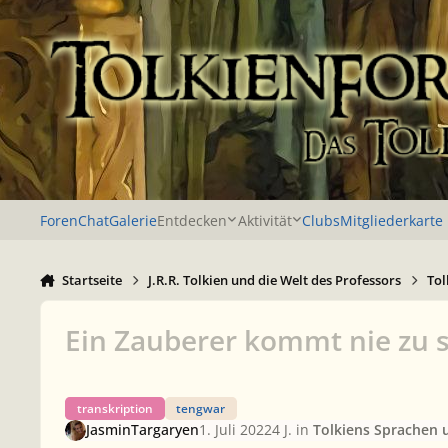
Zu Inhalt springen
Foren
Chat
Galerie
Entdecken
Aktivität
Clubs
Mitgliederkarte
Startseite
J.R.R. Tolkien und die Welt des Professors
Tol
Ein Zauberer kommt nie zu s
transkription
tengwar
JasminTargaryen
1. Juli 2022
4 J.
in
Tolkiens Sprachen 