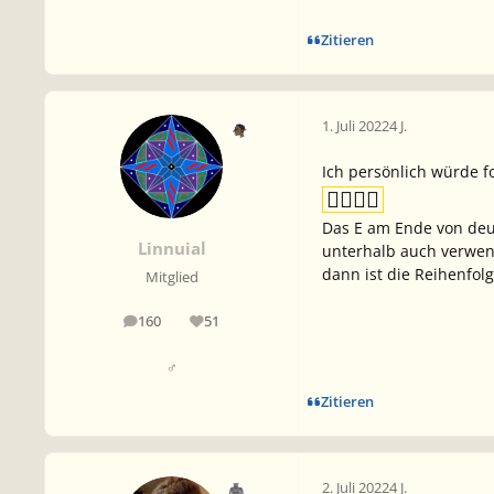
Zitieren
1. Juli 2022
4 J.
Ich persönlich würde f

Das E am Ende von deu
Linnuial
unterhalb auch verwen
dann ist die Reihenfol
Mitglied
160
51
Beiträge
Reputation
♂
Zitieren
2. Juli 2022
4 J.