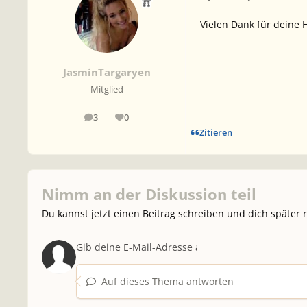
Vielen Dank für deine H
JasminTargaryen
Mitglied
3
0
Beiträge
Reputation
Zitieren
Nimm an der Diskussion teil
Du kannst jetzt einen Beitrag schreiben und dich später 
Auf dieses Thema antworten