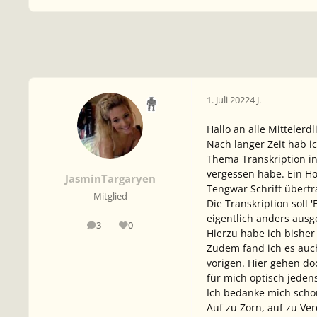
1. Juli 2022
4 J.
Hallo an alle Mittelerdl
Nach langer Zeit hab 
Thema Transkription in
vergessen habe. Ein H
JasminTargaryen
Tengwar Schrift übertr
Mitglied
Die Transkription soll 
eigentlich anders aus
3
0
Beiträge
Reputation
Hierzu habe ich bisher
Zudem fand ich es auc
vorigen. Hier gehen d
für mich optisch jedens
Ich bedanke mich schon
Auf zu Zorn, auf zu Ve