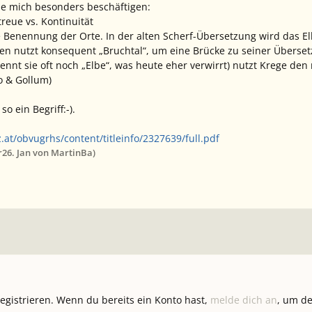
die mich besonders beschäftigen:
reue vs. Kontinuität
ie Benennung der Orte. In der alten Scherf-Übersetzung wird das El
gen nutzt konsequent „Bruchtal“, um eine Brücke zu seiner Überse
ennt sie oft noch „Elbe“, was heute eher verwirrt) nutzt Krege den
bo & Gollum)
o ein Begriff:-).
.at/obvugrhs/content/titleinfo/2327639/full.pdf
r
26. Jan
von MartinBa)
registrieren. Wenn du bereits ein Konto hast,
melde dich an
, um de