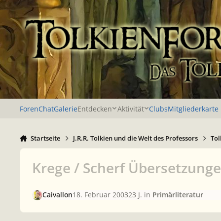
Zu Inhalt springen
Foren
Chat
Galerie
Entdecken
Aktivität
Clubs
Mitgliederkarte
Startseite
J.R.R. Tolkien und die Welt des Professors
Tol
Krege / Scherf Übersetzung
Caivallon
18. Februar 2003
23 J.
in
Primärliteratur