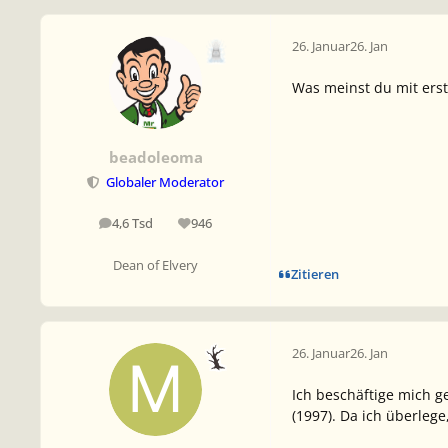
26. Januar
26. Jan
Was meinst du mit ers
beadoleoma
Globaler Moderator
4,6 Tsd
946
Beiträge
Reputation
Dean of Elvery
Zitieren
26. Januar
26. Jan
Ich beschäftige mich 
(1997). Da ich überleg