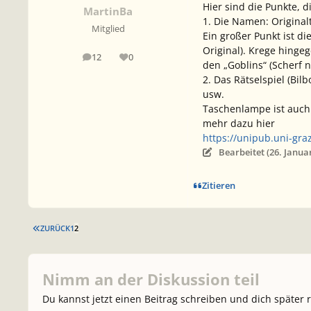
Hier sind die Punkte, 
MartinBa
1. Die Namen: Originalt
Mitglied
Ein großer Punkt ist d
Original). Krege hinge
12
0
Beiträge
Reputation
den „Goblins“ (Scherf n
2. Das Rätselspiel (Bil
usw.
Taschenlampe ist auch s
mehr dazu hier
https://unipub.uni-graz
Bearbeitet (
26. Janua
Zitieren
ERSTE SEITE
ZURÜCK
1
2
Nimm an der Diskussion teil
Du kannst jetzt einen Beitrag schreiben und dich später 