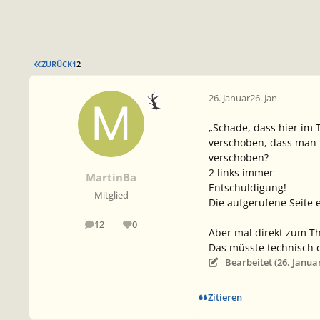
ERSTE SEITE
ZURÜCK
1
2
26. Januar
26. Jan
„Schade, dass hier im 
verschoben, dass man b
verschoben?
2 links immer
MartinBa
Entschuldigung!
Mitglied
Die aufgerufene Seite ex
12
0
Beiträge
Reputation
Aber mal direkt zum Th
Das müsste technisch 
Bearbeitet (
26. Janua
Zitieren