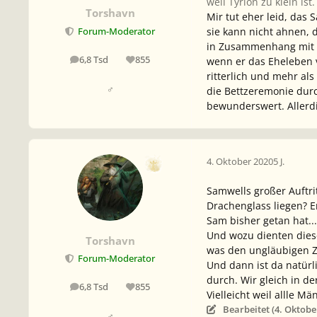
weil Tyrion zu klein i
Torshavn
Mir tut eher leid, das S
sie kann nicht ahnen, 
Forum-Moderator
in Zusammenhang mit Fr
6,8 Tsd
855
wenn er das Eheleben v
Beiträge
Reputation
ritterlich und mehr als 
♂
die Bettzeremonie durc
bewunderswert. Allerdin
4. Oktober 2020
5 J.
Samwells großer Auftri
Drachenglass liegen? E
Sam bisher getan hat...
Und wozu dienten diese 
Torshavn
was den ungläubigen Zw
Forum-Moderator
Und dann ist da natürl
durch. Wir gleich in d
6,8 Tsd
855
Beiträge
Reputation
Vielleicht weil allle 
Bearbeitet (
4. Oktobe
♂