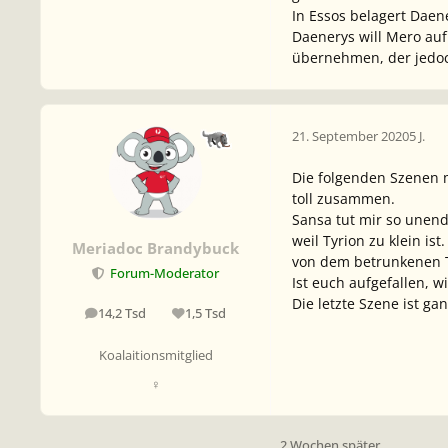
In Essos belagert Dae
Daenerys will Mero auf 
übernehmen, der jedoch
21. September 2020
5 J.
Die folgenden Szenen m
toll zusammen.
Sansa tut mir so unendl
weil Tyrion zu klein is
Meriadoc Brandybuck
von dem betrunkenen T
Forum-Moderator
Ist euch aufgefallen, wi
Die letzte Szene ist ga
14,2 Tsd
1,5 Tsd
Beiträge
Reputation
Koalaitionsmitglied
♀
2 Wochen später...