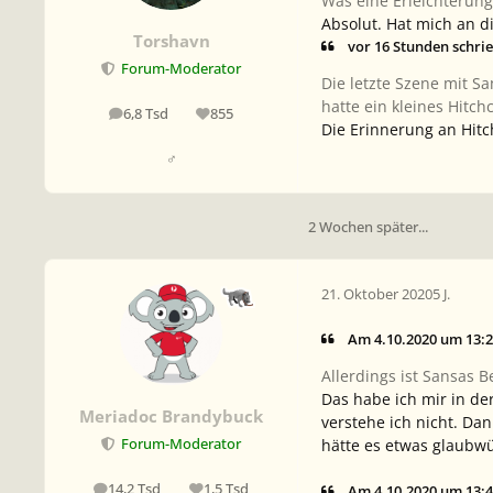
Was eine Erleichterung
Absolut. Hat mich an d
Torshavn
vor 16 Stunden schrie
Forum-Moderator
Die letzte Szene mit S
hatte ein kleines Hitch
6,8 Tsd
855
Beiträge
Reputation
Die Erinnerung an Hitch
♂
2 Wochen später...
21. Oktober 2020
5 J.
Am 4.10.2020 um 13:2
Allerdings ist Sansas B
Das habe ich mir in de
Meriadoc Brandybuck
verstehe ich nicht. Da
hätte es etwas glaubw
Forum-Moderator
14,2 Tsd
1,5 Tsd
Am 4.10.2020 um 13:4