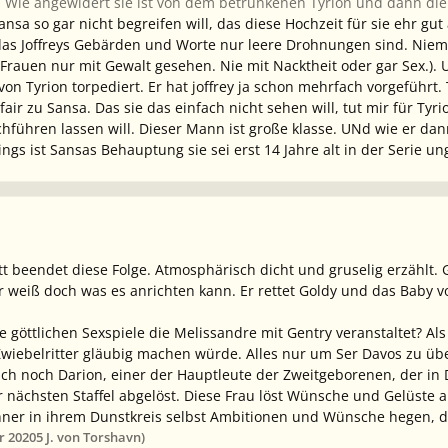
st. Wie angewidert sie ist von dem betrunkenen Tyrion und dann die
ansa so gar nicht begreifen will, das diese Hochzeit für sie ehr gut a
das Joffreys Gebärden und Worte nur leere Drohnungen sind. Niema
auen nur mit Gewalt gesehen. Nie mit Nacktheit oder gar Sex.). 
on Tyrion torpediert. Er hat joffrey ja schon mehrfach vorgeführt
fair zu Sansa. Das sie das einfach nicht sehen will, tut mir für Tyri
hführen lassen will. Dieser Mann ist große klasse. UNd wie er dann
gs ist Sansas Behauptung sie sei erst 14 Jahre alt in der Serie un
tt beendet diese Folge. Atmosphärisch dicht und gruselig erzählt
r weiß doch was es anrichten kann. Er rettet Goldy und das Baby
göttlichen Sexspiele die Melissandre mit Gentry veranstaltet? Als 
iebelritter gläubig machen würde. Alles nur um Ser Davos zu über
ich noch Darion, einer der Hauptleute der Zweitgeborenen, der in D
er nächsten Staffel abgelöst. Diese Frau löst Wünsche und Gelüste 
Männer in ihrem Dunstkreis selbst Ambitionen und Wünsche hegen, d
r 2020
5 J.
von Torshavn)