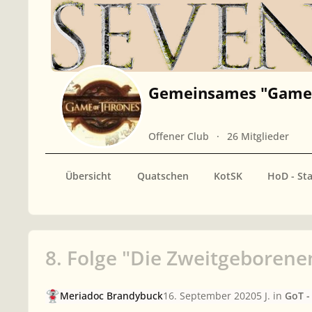
Gemeinsames "Game 
Offener Club
26 Mitglieder
Übersicht
Quatschen
KotSK
HoD - Sta
8. Folge "Die Zweitgeborene
Meriadoc Brandybuck
16. September 2020
5 J.
in
GoT - 