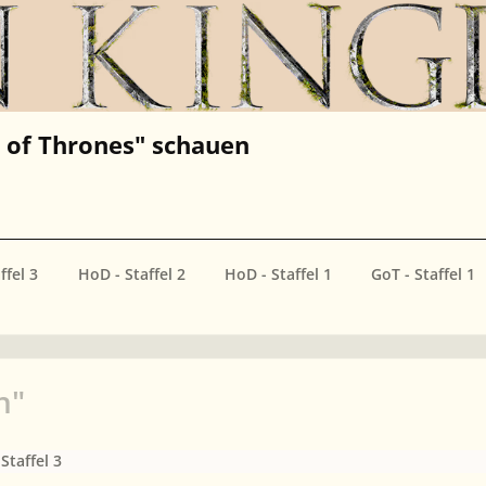
of Thrones" schauen
ffel 3
HoD - Staffel 2
HoD - Staffel 1
GoT - Staffel 1
n"
Staffel 3