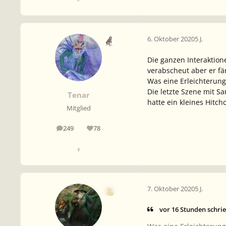
6. Oktober 2020
5 J.
Die ganzen Interaktion
verabscheut aber er fä
Was eine Erleichterung
Die letzte Szene mit S
Tenar
hatte ein kleines Hitch
Mitglied
249
78
Beiträge
Reputation
♀
7. Oktober 2020
5 J.
vor 16 Stunden schrie