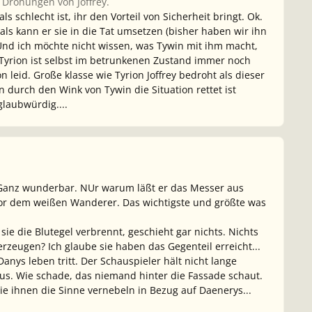
 Drohungen von Joffrey.
ls schlecht ist, ihr den Vorteil von Sicherheit bringt. Ok.
ls kann er sie in die Tat umsetzen (bisher haben wir ihn
Und ich möchte nicht wissen, was Tywin mit ihm macht,
. Tyrion ist selbst im betrunkenen Zustand immer noch
on leid. Große klasse wie Tyrion Joffrey bedroht als dieser
 durch den Wink von Tywin die Situation rettet ist
glaubwürdig....
. Ganz wunderbar. NUr warum läßt er das Messer aus
 vor dem weißen Wanderer. Das wichtigste und größte was
sie die Blutegel verbrennt, geschieht gar nichts. Nichts
zeugen? Ich glaube sie haben das Gegenteil erreicht...
anys leben tritt. Der Schauspieler hält nicht lange
aus. Wie schade, das niemand hinter die Fassade schaut.
ie ihnen die Sinne vernebeln in Bezug auf Daenerys...