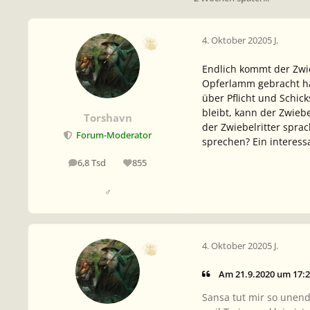
4. Oktober 2020
5 J.
Endlich kommt der Zwi
Opferlamm gebracht hat
über Pflicht und Schic
bleibt, kann der Zwiebe
Torshavn
der Zwiebelritter sprac
Forum-Moderator
sprechen? Ein interess
6,8 Tsd
855
Beiträge
Reputation
♂
4. Oktober 2020
5 J.
Am 21.9.2020 um 17:2
Sansa tut mir so unendl