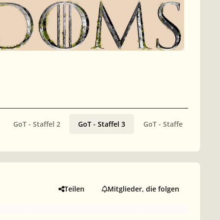
GoT - Staffel 2
GoT - Staffel 3
GoT - Staffel 4
GoT
Teilen
Mitglieder, die folgen