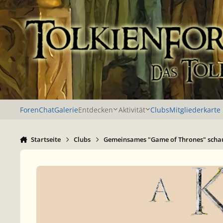
Zu Inhalt springen
Foren
Chat
Galerie
Entdecken
Aktivität
Clubs
Mitgliederkarte
Startseite
Clubs
Gemeinsames "Game of Thrones" scha