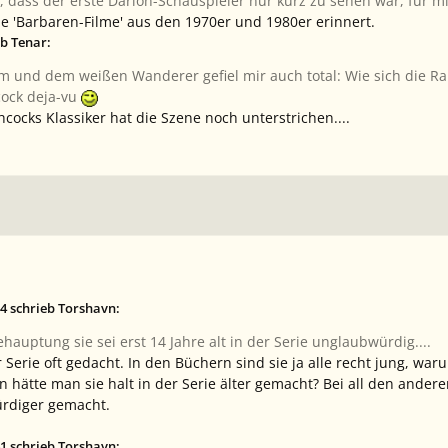
, dass der erste Darion-Schauspieler nur kurz zu sehen war, für m
ie 'Barbaren-Filme' aus den 1970er und 1980er erinnert.
b Tenar:
am und dem weißen Wanderer gefiel mir auch total: Wie sich die R
cock deja-vu
cocks Klassiker hat die Szene noch unterstrichen....
4 schrieb Torshavn:
ehauptung sie sei erst 14 Jahre alt in der Serie unglaubwürdig....
r Serie oft gedacht. In den Büchern sind sie ja alle recht jung, 
nn hätte man sie halt in der Serie älter gemacht? Bei all den ande
ürdiger gemacht.
1 schrieb Torshavn: