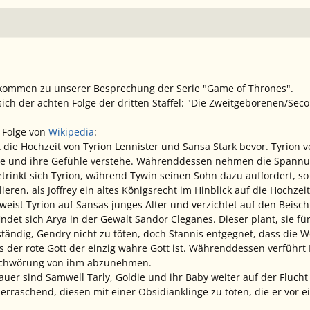
llkommen zu unserer Besprechung der Serie "Game of Thrones".
ch der achten Folge der dritten Staffel: "Die Zweitgeborenen/Sec
Folge von
Wikipedia
:
 die Hochzeit von Tyrion Lennister und Sansa Stark bevor. Tyrion v
de und ihre Gefühle verstehe. Währenddessen nehmen die Spannun
rinkt sich Tyrion, während Tywin seinen Sohn dazu auffordert, so 
lieren, als Joffrey ein altes Königsrecht im Hinblick auf die Hochz
eist Tyrion auf Sansas junges Alter und verzichtet auf den Beischl
indet sich Arya in der Gewalt Sandor Cleganes. Dieser plant, sie f
nständig, Gendry nicht zu töten, doch Stannis entgegnet, dass die
s der rote Gott der einzig wahre Gott ist. Währenddessen verführt
eschwörung von ihm abzunehmen.
auer sind Samwell Tarly, Goldie und ihr Baby weiter auf der Fluc
erraschend, diesen mit einer Obsidianklinge zu töten, die er vor e