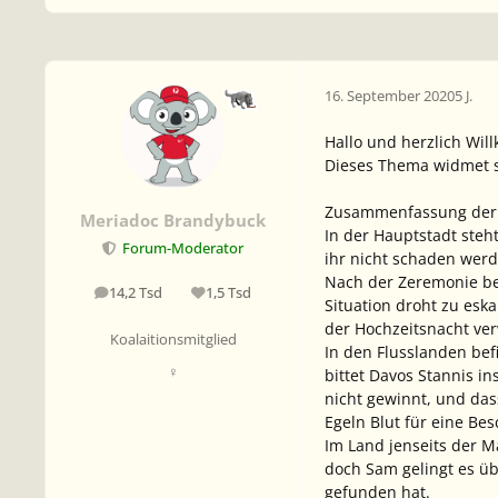
16. September 2020
5 J.
Hallo und herzlich Wi
Dieses Thema widmet si
Zusammenfassung der 
Meriadoc Brandybuck
In der Hauptstadt steht
Forum-Moderator
ihr nicht schaden wer
Nach der Zeremonie bet
14,2 Tsd
1,5 Tsd
Beiträge
Reputation
Situation droht zu eska
der Hochzeitsnacht verw
Koalaitionsmitglied
In den Flusslanden bef
♀
bittet Davos Stannis i
nicht gewinnt, und das
Egeln Blut für eine B
Im Land jenseits der M
doch Sam gelingt es üb
gefunden hat.