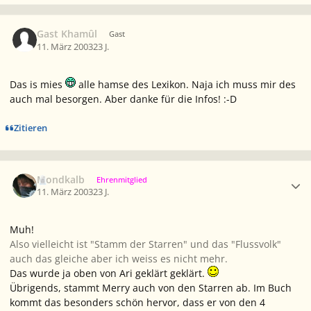
Gast Khamûl
Gast
11. März 2003
23 J.
Das is mies
alle hamse des Lexikon. Naja ich muss mir des
auch mal besorgen. Aber danke für die Infos! :-D
Zitieren
Ersteller-Statistik
Mondkalb
Ehrenmitglied
11. März 2003
23 J.
Muh!
Also vielleicht ist "Stamm der Starren" und das "Flussvolk"
auch das gleiche aber ich weiss es nicht mehr.
Das wurde ja oben von Ari geklärt geklärt.
Übrigends, stammt
Merry
auch von den Starren ab. Im Buch
kommt das besonders schön hervor, dass er von den 4