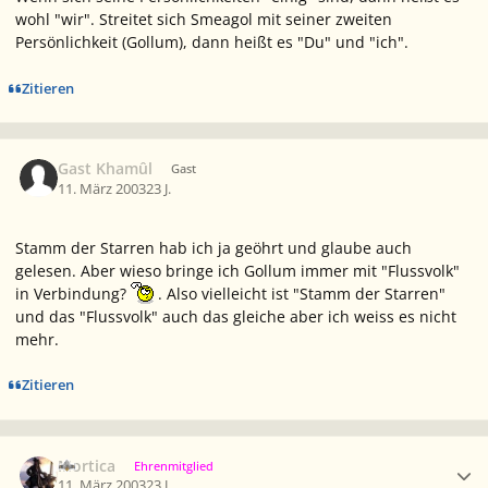
wohl "wir". Streitet sich Smeagol mit seiner zweiten
Persönlichkeit (Gollum), dann heißt es "Du" und "ich".
Zitieren
Gast Khamûl
Gast
11. März 2003
23 J.
Stamm der Starren hab ich ja geöhrt und glaube auch
gelesen. Aber wieso bringe ich Gollum immer mit "Flussvolk"
in Verbindung?
. Also vielleicht ist "Stamm der Starren"
und das "Flussvolk" auch das gleiche aber ich weiss es nicht
mehr.
Zitieren
Ersteller-Statistik
Mortica
Ehrenmitglied
11. März 2003
23 J.