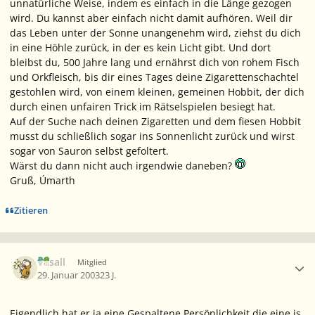
unnatürliche Weise, indem es einfach in die Länge gezogen
wird. Du kannst aber einfach nicht damit aufhören. Weil dir
das Leben unter der Sonne unangenehm wird, ziehst du dich
in eine Höhle zurück, in der es kein Licht gibt. Und dort
bleibst du, 500 Jahre lang und ernährst dich von rohem Fisch
und Orkfleisch, bis dir eines Tages deine Zigarettenschachtel
gestohlen wird, von einem kleinen, gemeinen Hobbit, der dich
durch einen unfairen Trick im Rätselspielen besiegt hat.
Auf der Suche nach deinen Zigaretten und dem fiesen Hobbit
musst du schließlich sogar ins Sonnenlicht zurück und wirst
sogar von Sauron selbst gefoltert.
Wärst du dann nicht auch irgendwie daneben?
Gruß, Úmarth
Zitieren
Ersteller-Statistik
Vasall
Mitglied
29. Januar 2003
23 J.
Eigendlich hat er ja eine Gespaltene Persönlichkeit die eine is