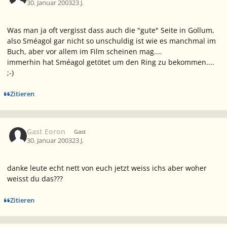
30. Januar 2003
23 J.
Was man ja oft vergisst dass auch die "gute" Seite in Gollum,
also Sméagol gar nicht so unschuldig ist wie es manchmal im
Buch, aber vor allem im Film scheinen mag....
immerhin hat Sméagol getötet um den Ring zu bekommen....
;-)
Zitieren
Gast Eoron
Gast
30. Januar 2003
23 J.
danke leute echt nett von euch jetzt weiss ichs aber woher
weisst du das???
Zitieren