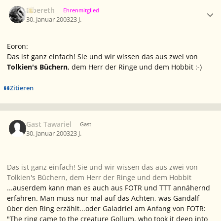
Ersteller-Statistik
Elbereth
Ehrenmitglied
30. Januar 2003
23 J.
Eoron:
Das ist ganz einfach! Sie und wir wissen das aus zwei von
Tolkien's Büchern
, dem
Herr der Ringe
und dem
Hobbit
:-)
Zitieren
Gast Tawariel
Gast
30. Januar 2003
23 J.
Das ist ganz einfach! Sie und wir wissen das aus zwei von
Tolkien's Büchern, dem Herr der Ringe und dem Hobbit
...auserdem kann man es auch aus FOTR und TTT annähernd
erfahren. Man muss nur mal auf das Achten, was Gandalf
über den Ring erzählt...oder Galadriel am Anfang von FOTR:
"The ring came to the creature Gollum, who took it deep into