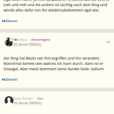
Lieb und nett und die andere ist süchtig nach dem Ring und
würde alles dafür tun ihn wiederzubekommen egal wie.
Zitieren
Ersteller-Statistik
Mortica
Ehrenmitglied
29. Januar 2003
23 J.
Der Ring hat Besitz von ihm ergriffen und ihn verändert.
Manchmal kommt sein wahres ich noch durch, dann ist er
Smeagol. Aber meist dominiert seine dunkle Seite: Gollum!
Zitieren
Gast Eoron
Gast
29. Januar 2003
23 J.