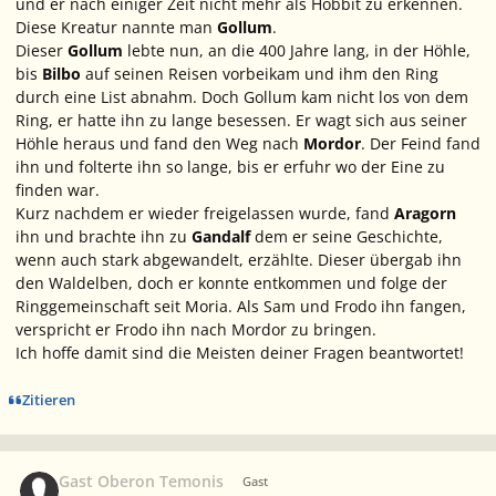
und er nach einiger Zeit nicht mehr als Hobbit zu erkennen.
Diese Kreatur nannte man
Gollum
.
Dieser
Gollum
lebte nun, an die 400 Jahre lang, in der Höhle,
bis
Bilbo
auf seinen Reisen vorbeikam und ihm den Ring
durch eine List abnahm. Doch Gollum kam nicht los von dem
Ring, er hatte ihn zu lange besessen. Er wagt sich aus seiner
Höhle heraus und fand den Weg nach
Mordor
. Der Feind fand
ihn und folterte ihn so lange, bis er erfuhr wo der Eine zu
finden war.
Kurz nachdem er wieder freigelassen wurde, fand
Aragorn
ihn und brachte ihn zu
Gandalf
dem er seine Geschichte,
wenn auch stark abgewandelt, erzählte. Dieser übergab ihn
den Waldelben, doch er konnte entkommen und folge der
Ringgemeinschaft seit Moria. Als Sam und Frodo ihn fangen,
verspricht er Frodo ihn nach Mordor zu bringen.
Ich hoffe damit sind die Meisten deiner Fragen beantwortet!
Zitieren
Gast Oberon Temonis
Gast