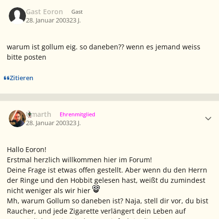
Gast Eoron
Gast
28. Januar 2003
23 J.
warum ist gollum eig. so daneben?? wenn es jemand weiss
bitte posten
Zitieren
Ersteller-Statistik
Úmarth
Ehrenmitglied
28. Januar 2003
23 J.
Hallo Eoron!
Erstmal herzlich willkommen hier im Forum!
Deine Frage ist etwas offen gestellt. Aber wenn du den Herrn
der Ringe und den Hobbit gelesen hast, weißt du zumindest
nicht weniger als wir hier
Mh, warum Gollum so daneben ist? Naja, stell dir vor, du bist
Raucher, und jede Zigarette verlängert dein Leben auf