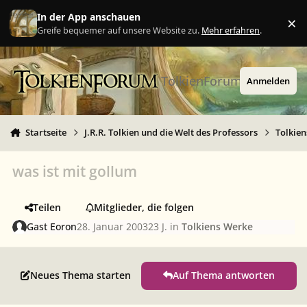
Zu Inhalt springen
In der App anschauen
×
Ig
Greife bequemer auf unsere Website zu.
Mehr erfahren
.
TolkienForum
Anmelden
Startseite
J.R.R. Tolkien und die Welt des Professors
Tolkie
was ist mit gollum
Teilen
Mitglieder, die folgen
Gast Eoron
28. Januar 2003
23 J.
in
Tolkiens Werke
Neues Thema starten
Auf Thema antworten