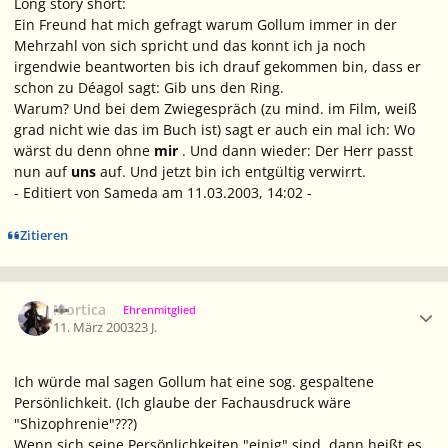
Long story short:
Ein Freund hat mich gefragt warum Gollum immer in der
Mehrzahl von sich spricht und das konnt ich ja noch
irgendwie beantworten bis ich drauf gekommen bin, dass er
schon zu Déagol sagt: Gib uns den Ring.
Warum? Und bei dem Zwiegespräch (zu mind. im Film, weiß
grad nicht wie das im Buch ist) sagt er auch ein mal ich: Wo
wärst du denn ohne
mir
. Und dann wieder: Der Herr passt
nun auf
uns
auf. Und jetzt bin ich entgültig verwirrt.
- Editiert von Sameda am 11.03.2003, 14:02 -
Zitieren
Ersteller-Statistik
Mortica
Ehrenmitglied
11. März 2003
23 J.
Ich würde mal sagen Gollum hat eine sog. gespaltene
Persönlichkeit. (Ich glaube der Fachausdruck wäre
"Shizophrenie"???)
Wenn sich seine Persönlichkeiten "einig" sind, dann heißt es