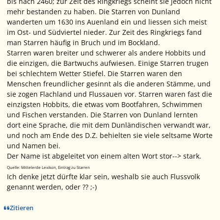
bis nach 2460; zur Zeit des Ringkriegs scheint sie jedoch nicht
mehr bestanden zu haben. Die Starren von Dunland
wanderten um 1630 ins Auenland ein und liessen sich meist
im Ost- und Südviertel nieder. Zur Zeit des Ringkriegs fand
man Starren häufig in Bruch und im Bockland.
Starren waren breiter und schwerer als andere Hobbits und
die einzigen, die Bartwuchs aufwiesen. Einige Starren trugen
bei schlechtem Wetter Stiefel. Die Starren waren den
Menschen freundlicher gesinnt als die anderen Stämme, und
sie zogen Flachland und Flussauen vor. Starren waren fast die
einzigsten Hobbits, die etwas vom Bootfahren, Schwimmen
und Fischen verstanden. Die Starren von Dunland lernten
dort eine Sprache, die mit dem Dunländischen verwandt war,
und noch am Ende des D.Z. behielten sie viele seltsame Worte
und Namen bei.
Der Name ist abgeleitet von einem alten Wort
stor
--> stark.
Quelle: Mittelerde Lexikon, Eintrag zu Starren
Ich denke jetzt dürfte klar sein, weshalb sie auch Flussvolk
genannt werden, oder ?? ;-)
Zitieren