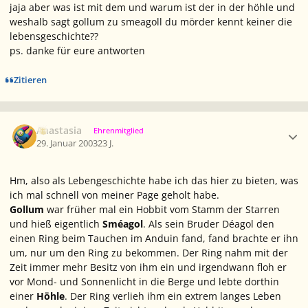
jaja aber was ist mit dem und warum ist der in der höhle und
weshalb sagt gollum zu smeagoll du mörder kennt keiner die
lebensgeschichte??
ps. danke für eure antworten
Zitieren
Ersteller-Statistik
Anastasia
Ehrenmitglied
29. Januar 2003
23 J.
Hm, also als Lebengeschichte habe ich das hier zu bieten, was
ich mal schnell von meiner Page geholt habe.
Gollum
war früher mal ein Hobbit vom Stamm der Starren
und hieß eigentlich
Sméagol
. Als sein Bruder Déagol den
einen Ring beim Tauchen im Anduin fand, fand brachte er ihn
um, nur um den Ring zu bekommen. Der Ring nahm mit der
Zeit immer mehr Besitz von ihm ein und irgendwann floh er
vor Mond- und Sonnenlicht in die Berge und lebte dorthin
einer
Höhle
. Der Ring verlieh ihm ein extrem langes Leben