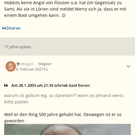
Hobbits keine Angst von Flüssen o.ä. hat (im Gegensatz zu
Sam). Als sie in Lórien sind meldet Merry sich ja, dass er mit
einem Boot umgehen kann. :D
Zitieren
17 Jahre später...
Ersteller-Statistik
Sméagol
Mitglied
8. Februar 2021
5 J.
Am 28.1.2003 um 21:35 schrieb Gast Eoron:
warum ist gollum eig. so daneben?? wenn es jemand weiss
bitte posten
Weil er den Ring 500 Jahre gehabt hat. Deswegen ist er so
geworden