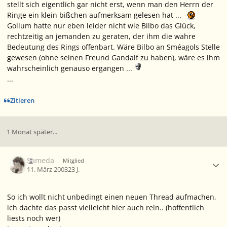
stellt sich eigentlich gar nicht erst, wenn man den Herrn der
Ringe ein klein bißchen aufmerksam gelesen hat ...
Gollum hatte nur eben leider nicht wie Bilbo das Glück,
rechtzeitig an jemanden zu geraten, der ihm die wahre
Bedeutung des Rings offenbart. Wäre Bilbo an Sméagols Stelle
gewesen (ohne seinen Freund Gandalf zu haben), wäre es ihm
wahrscheinlich genauso ergangen ...
...
Zitieren
1 Monat später...
Ersteller-Statistik
Sameda
Mitglied
11. März 2003
23 J.
So ich wollt nicht unbedingt einen neuen Thread aufmachen,
ich dachte das passt vielleicht hier auch rein.. (hoffentlich
liests noch wer)