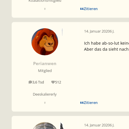
Koalaitionsmitglied
Zitieren
♀
14. Januar 2020
6 J.
Ich habe ab-so-lut kei
Aber das da sieht nac
Perianwen
Mitglied
3,6 Tsd
512
Beiträge
Reputation
Deeskaliererly
Zitieren
♀
14. Januar 2020
6 J.