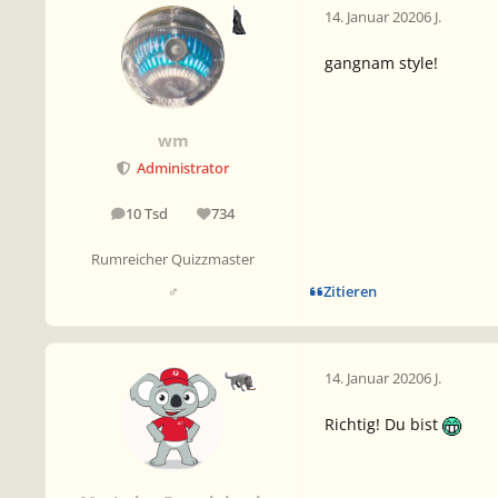
14. Januar 2020
6 J.
gangnam style!
wm
Administrator
10 Tsd
734
Beiträge
Reputation
Rumreicher Quizzmaster
Zitieren
♂
14. Januar 2020
6 J.
Richtig! Du bist