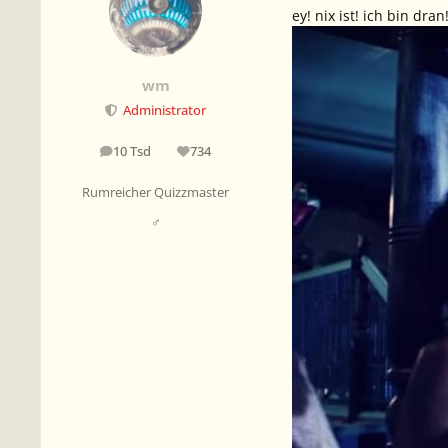
ey! nix ist! ich bin dra
wm
Administrator
10 Tsd
734
Beiträge
Reputation
Rumreicher Quizzmaster
♂