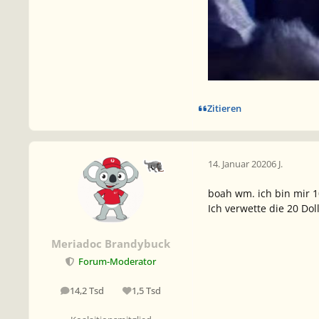
Zitieren
14. Januar 2020
6 J.
boah wm. ich bin mir 1
Ich verwette die 20 Dol
Meriadoc Brandybuck
Forum-Moderator
14,2 Tsd
1,5 Tsd
Beiträge
Reputation