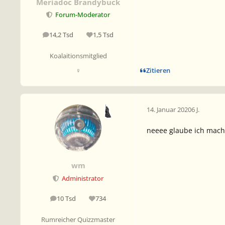
Meriadoc Brandybuck
Forum-Moderator
14,2 Tsd
1,5 Tsd
Beiträge
Reputation
Koalaitionsmitglied
Zitieren
♀
14. Januar 2020
6 J.
neeee glaube ich mach 
wm
Administrator
10 Tsd
734
Beiträge
Reputation
Rumreicher Quizzmaster