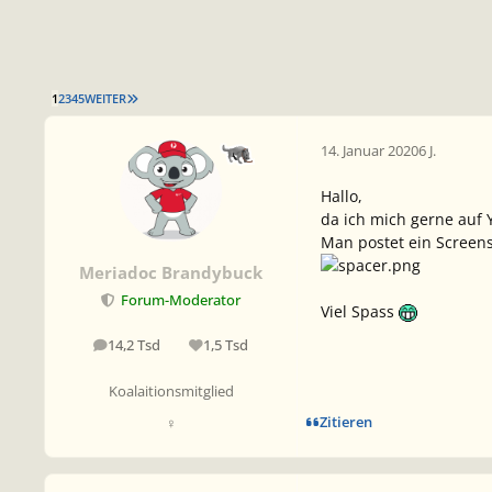
LETZTE SEITE
1
2
3
4
5
WEITER
14. Januar 2020
6 J.
Hallo,
da ich mich gerne auf 
Man postet ein Screen
Meriadoc Brandybuck
Forum-Moderator
Viel Spass
14,2 Tsd
1,5 Tsd
Beiträge
Reputation
Koalaitionsmitglied
Zitieren
♀