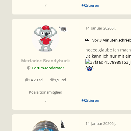
Zitieren
♂
14. Januar 2020
6 J.
vor 3 Minuten schrie
neeee glaube ich mach 
Da kann ich nur mit ei
Meriadoc Brandybuck
Forum-Moderator
14,2 Tsd
1,5 Tsd
Beiträge
Reputation
Koalaitionsmitglied
Zitieren
♀
14. Januar 2020
6 J.