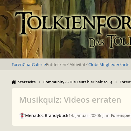
Zu Inhalt springen
Foren
Chat
Galerie
Entdecken
Aktivität
Clubs
Mitgliederkarte
Startseite
Community -:- Die Leutz hier halt so :-)
Foren
Musikquiz: Videos erraten
Meriadoc Brandybuck
14. Januar 2020
6 J.
in
Forenspie