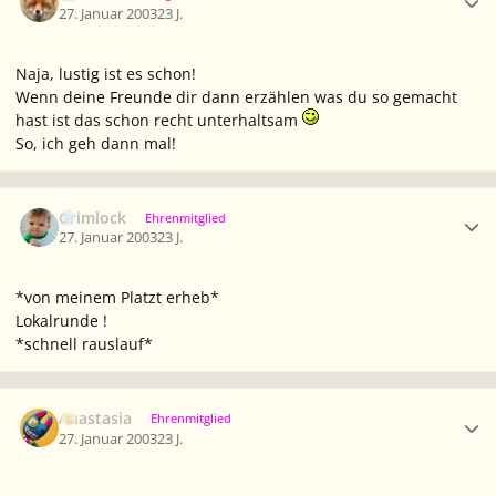
27. Januar 2003
23 J.
Naja, lustig ist es schon!
Wenn deine Freunde dir dann erzählen was du so gemacht
hast ist das schon recht unterhaltsam
So, ich geh dann mal!
Ersteller-Statistik
Grimlock
Ehrenmitglied
27. Januar 2003
23 J.
*von meinem Platzt erheb*
Lokalrunde !
*schnell rauslauf*
Ersteller-Statistik
Anastasia
Ehrenmitglied
27. Januar 2003
23 J.