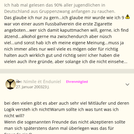
Ich hab mal gelesen das 90% aller jugendlichen in
Deutschland aus Gruppenzwang anfangen zu rauchen.
Das glaube ich nur zu gern...ich glaube mir wurde wie ich 9
war von einer ausm Fussballverein die erste Zigarette
angeboten...wer sich damit kaputtmachen will, gerne, ich find
ätzend...alkohol gerne ma zwischendurch aber nüsch
viel...und sonst hab ich eh meine eigene Meinung...muss ja
nich immer alles nur weil viele es mögen oder für richtig
halten auch wirklich gut und richtig sein! icher haben die
vielen auch ihre gründe, aber solange ich die nicht einsehe...
Ersteller-Statistik
Êm Nímíle ét Ënduníel
Ehrenmitglied
27. Januar 2003
23 J.
bei den vielen gibt es aber auch sehr viel Mitläufer und deren
Logik versteh ich nicht!Warum sollte ich was tunt was ich
nicht will?
Wenn die sogenannten Freunde das nicht akzeptieren sollte
man sich späterstens dann mal überlegen was das für