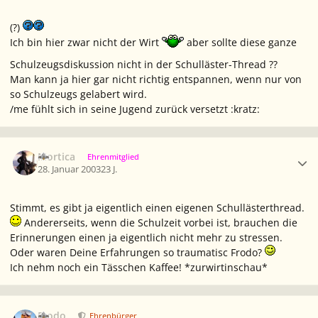
(?)
Ich bin hier zwar nicht der Wirt
aber sollte diese ganze
Schulzeugsdiskussion nicht in der Schulläster-Thread ??
Man kann ja hier gar nicht richtig entspannen, wenn nur von
so Schulzeugs gelabert wird.
/me fühlt sich in seine Jugend zurück versetzt :kratz:
Ersteller-Statistik
Mortica
Ehrenmitglied
28. Januar 2003
23 J.
Stimmt, es gibt ja eigentlich einen eigenen Schullästerthread.
Andererseits, wenn die Schulzeit vorbei ist, brauchen die
Erinnerungen einen ja eigentlich nicht mehr zu stressen.
Oder waren Deine Erfahrungen so traumatisc Frodo?
Ich nehm noch ein Tässchen Kaffee! *zurwirtinschau*
Ersteller-Statistik
Frodo
Ehrenbürger