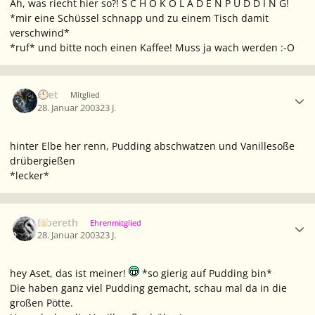
Ah, was riecht hier so?! S C H O K O L A D E N P U D D I N G!
*mir eine Schüssel schnapp und zu einem Tisch damit
verschwind*
*ruf* und bitte noch einen Kaffee! Muss ja wach werden :-O
Ersteller-Statistik
Aset
Mitglied
28. Januar 2003
23 J.
hinter Elbe her renn, Pudding abschwatzen und Vanillesoße
drübergießen
*lecker*
Ersteller-Statistik
Elbereth
Ehrenmitglied
28. Januar 2003
23 J.
hey Aset, das ist meiner!
*so gierig auf Pudding bin*
Die haben ganz viel Pudding gemacht, schau mal da in die
großen Pötte.