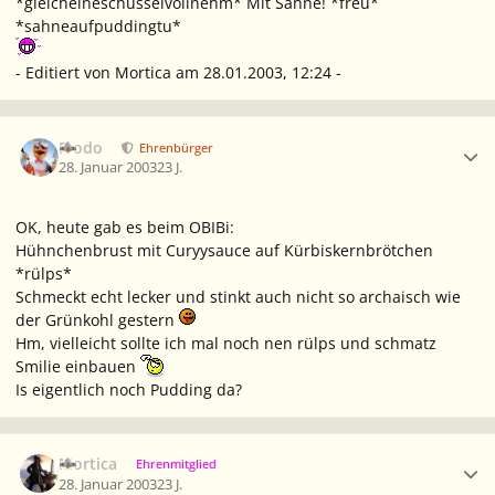
*gleicheineschüsselvollnehm* Mit Sahne! *freu*
*sahneaufpuddingtu*
- Editiert von Mortica am 28.01.2003, 12:24 -
Ersteller-Statistik
Frodo
Ehrenbürger
28. Januar 2003
23 J.
OK, heute gab es beim OBIBi:
Hühnchenbrust mit Curyysauce auf Kürbiskernbrötchen
*rülps*
Schmeckt echt lecker und stinkt auch nicht so archaisch wie
der Grünkohl gestern
Hm, vielleicht sollte ich mal noch nen rülps und schmatz
Smilie einbauen
Is eigentlich noch Pudding da?
Ersteller-Statistik
Mortica
Ehrenmitglied
28. Januar 2003
23 J.