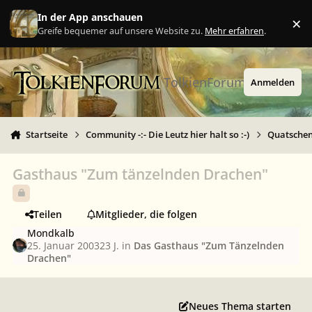
Zu Inhalt springen
In der App anschauen
×
Ig
Greife bequemer auf unsere Website zu.
Mehr erfahren
.
TolkienForum
Anmelden
Startseite
Community -:- Die Leutz hier halt so :-)
Quatschen 
Gasthaus "Zum tänzelnden Drachen"
Teilen
Mitglieder, die folgen
Mondkalb
25. Januar 2003
23 J.
in
Das Gasthaus "Zum Tänzelnden
Drachen"
Neues Thema starten