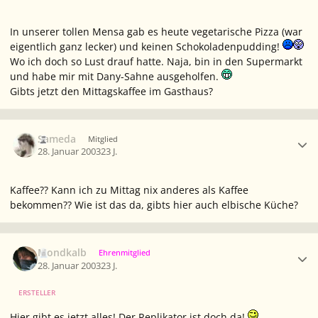
In unserer tollen Mensa gab es heute vegetarische Pizza (war
eigentlich ganz lecker) und
keinen
Schokoladenpudding!
Wo ich doch so Lust drauf hatte. Naja, bin in den Supermarkt
und habe mir mit Dany-Sahne ausgeholfen.
Gibts jetzt den Mittagskaffee im Gasthaus?
Ersteller-Statistik
Sameda
Mitglied
28. Januar 2003
23 J.
Kaffee?? Kann ich zu Mittag nix anderes als Kaffee
bekommen?? Wie ist das da, gibts hier auch elbische Küche?
Ersteller-Statistik
Mondkalb
Ehrenmitglied
28. Januar 2003
23 J.
ERSTELLER
Hier gibt es jetzt
alles
! Der Replikator ist doch da!