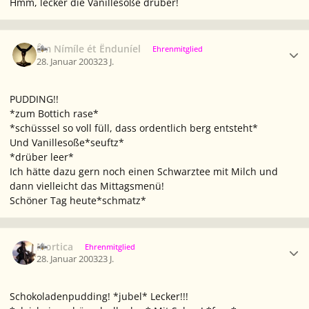
Hmm, lecker die Vanillesoße drüber!
Ersteller-Statistik
Êm Nímíle ét Ënduníel
Ehrenmitglied
28. Januar 2003
23 J.
PUDDING!!
*zum Bottich rase*
*schüsssel so voll füll, dass ordentlich berg entsteht*
Und Vanillesoße*seuftz*
*drüber leer*
Ich hätte dazu gern noch einen Schwarztee mit Milch und
dann vielleicht das Mittagsmenü!
Schöner Tag heute*schmatz*
Ersteller-Statistik
Mortica
Ehrenmitglied
28. Januar 2003
23 J.
Schokoladenpudding! *jubel* Lecker!!!