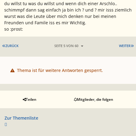
du willst tu was du willst und wenn dich einer Arschlo..
schimmpf dann sag einfach ja bin ich ? und ? mir isss ziemlich
wurst was die Leute über mich denken nur bei meinen
Freunden und Famile iss es mir Wichtig.
so :prost:
ERSTE SEITE
L
ZURÜCK
SEITE 5 VON 60
WEITER
Thema ist für weitere Antworten gesperrt.
Teilen
Mitglieder, die folgen
Zur Themenliste