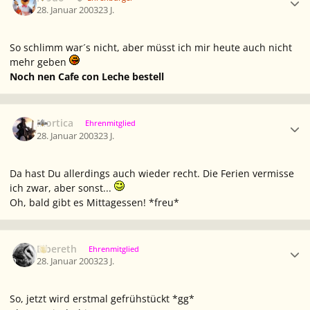
28. Januar 2003
23 J.
So schlimm war´s nicht, aber müsst ich mir heute auch nicht
mehr geben
Noch nen Cafe con Leche bestell
Ersteller-Statistik
Mortica
Ehrenmitglied
28. Januar 2003
23 J.
Da hast Du allerdings auch wieder recht. Die Ferien vermisse
ich zwar, aber sonst...
Oh, bald gibt es Mittagessen! *freu*
Ersteller-Statistik
Elbereth
Ehrenmitglied
28. Januar 2003
23 J.
So, jetzt wird erstmal gefrühstückt *gg*