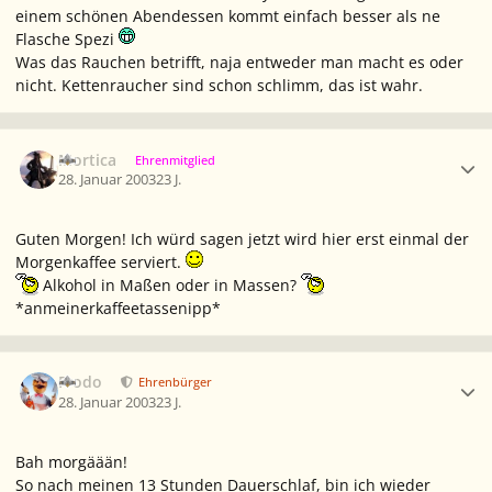
einem schönen Abendessen kommt einfach besser als ne
Flasche Spezi
Was das Rauchen betrifft, naja entweder man macht es oder
nicht. Kettenraucher sind schon schlimm, das ist wahr.
Ersteller-Statistik
Mortica
Ehrenmitglied
28. Januar 2003
23 J.
Guten Morgen! Ich würd sagen jetzt wird hier erst einmal der
Morgenkaffee serviert.
Alkohol in Maßen oder in Massen?
*anmeinerkaffeetassenipp*
Ersteller-Statistik
Frodo
Ehrenbürger
28. Januar 2003
23 J.
Bah morgäään!
So nach meinen 13 Stunden Dauerschlaf, bin ich wieder