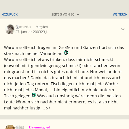
ERSTE SEITE
L
ZURÜCK
SEITE 5 VON 60
WEITER
Ersteller-Statistik
Sameda
Mitglied
27. Januar 2003
23 J.
Warum sollte ich fragen, im Großen und Ganzen hört sich das
stark nach meiner Variante an
Warum sollte ich etwas trinken, dass mir nicht schmeckt
(obwohl mir irgendwie genug schmeckt) oder rauchen wenn
mir graust und ich nichts gutes dabei finde. Nur weil andere
das machen? Danke das brauch ich nicht und ich muss auch
nicht jeden Tag unterm Tisch liegen, nicht mal jede Woche,
nicht mal jedes Monat,.... bin eigentlich noch nie unterm
Tisch gelegen
Was auch unsinnig wäre, denn die meisten
Leute können sich nachher nicht erinnern, es ist also nicht
mal nachher lustig ... :-/
Ersteller-Statistik
elles
Ehrenmitglied