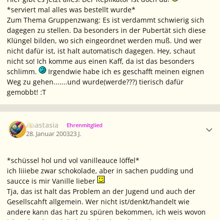
*serviert mal alles was bestellt wurde*
Zum Thema Gruppenzwang: Es ist verdammt schwierig sich
dagegen zu stellen. Da besonders in der Pubertät sich diese
Klüngel bilden, wo sich eingeordnet werden muß. Und wer
nicht dafür ist, ist halt automatisch dagegen. Hey, schaut
nicht so! Ich komme aus einen Kaff, da ist das besonders
schlimm.
Irgendwie habe ich es geschafft meinen eignen
Weg zu gehen.......und wurde(werde???) tierisch dafür
gemobbt! :T
Ersteller-Statistik
Anastasia
Ehrenmitglied
28. Januar 2003
23 J.
*schüssel hol und vol vanilleauce löffel*
ich liiiebe zwar schokolade, aber in sachen pudding und
saucce is mir Vanille lieber
Tja, das ist halt das Problem an der Jugend und auch der
Gesellscahft allgemein. Wer nicht ist/denkt/handelt wie
andere kann das hart zu spüren bekommen, ich weis wovon