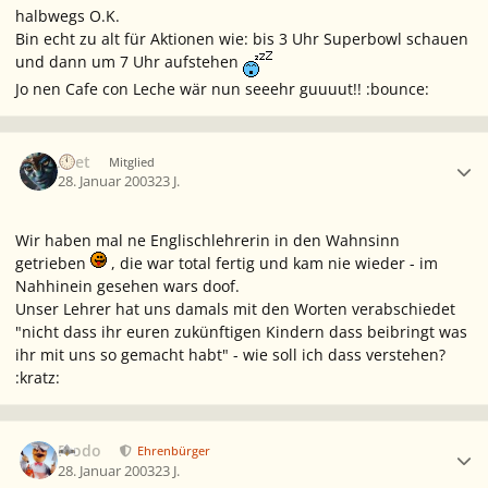
halbwegs O.K.
Bin echt zu alt für Aktionen wie: bis 3 Uhr Superbowl schauen
und dann um 7 Uhr aufstehen
Jo nen Cafe con Leche wär nun seeehr guuuut!! :bounce:
Ersteller-Statistik
Aset
Mitglied
28. Januar 2003
23 J.
Wir haben mal ne Englischlehrerin in den Wahnsinn
getrieben
, die war total fertig und kam nie wieder - im
Nahhinein gesehen wars doof.
Unser Lehrer hat uns damals mit den Worten verabschiedet
"nicht dass ihr euren zukünftigen Kindern dass beibringt was
ihr mit uns so gemacht habt" - wie soll ich dass verstehen?
:kratz:
Ersteller-Statistik
Frodo
Ehrenbürger
28. Januar 2003
23 J.