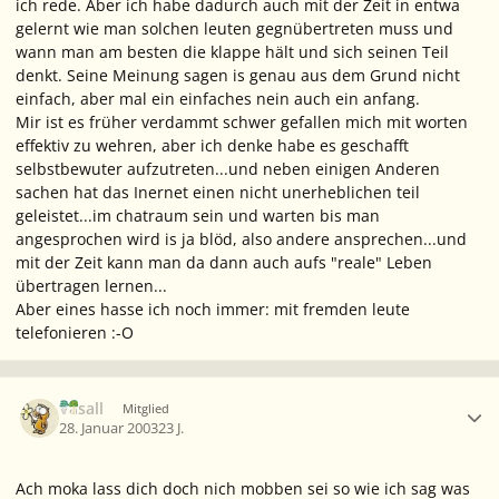
ich rede. Aber ich habe dadurch auch mit der Zeit in entwa
gelernt wie man solchen leuten gegnübertreten muss und
wann man am besten die klappe hält und sich seinen Teil
denkt. Seine Meinung sagen is genau aus dem Grund nicht
einfach, aber mal ein einfaches nein auch ein anfang.
Mir ist es früher verdammt schwer gefallen mich mit worten
effektiv zu wehren, aber ich denke habe es geschafft
selbstbewuter aufzutreten...und neben einigen Anderen
sachen hat das Inernet einen nicht unerheblichen teil
geleistet...im chatraum sein und warten bis man
angesprochen wird is ja blöd, also andere ansprechen...und
mit der Zeit kann man da dann auch aufs "reale" Leben
übertragen lernen...
Aber eines hasse ich noch immer: mit fremden leute
telefonieren :-O
Ersteller-Statistik
Vasall
Mitglied
28. Januar 2003
23 J.
Ach moka lass dich doch nich mobben sei so wie ich sag was