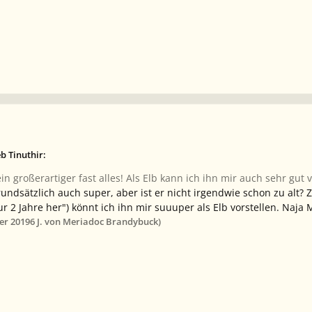
b Tinuthir:
n großerartiger fast alles! Als Elb kann ich ihn mir auch sehr gut v
undsätzlich auch super, aber ist er nicht irgendwie schon zu alt? 
nur 2 Jahre her") könnt ich ihn mir suuuper als Elb vorstellen. Naj
er 2019
6 J.
von Meriadoc Brandybuck)