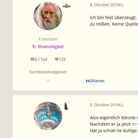
8. Oktober 2019
6 J.
Ich bin fest überzeugt
zu reißen. Keine Quell
Tomtom
Ehrenmitglied
8,1 Tsd
133
Beiträge
Reputation
Turnbeutelvergesser
Zitieren
♂
9. Oktober 2019
6 J.
Also eigentlich könnte
Nachdem er ja jetzt
in
Hat ja schon ne kultig