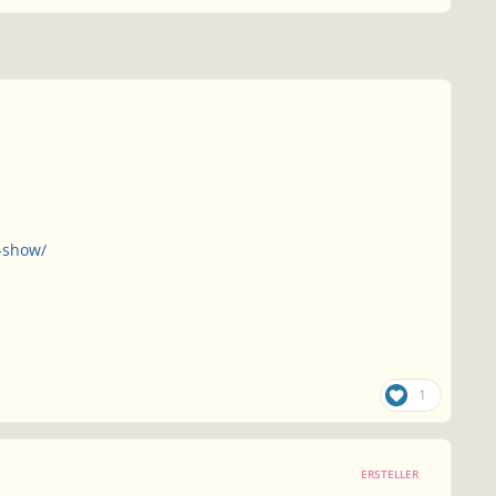
s-show/
1
ERSTELLER