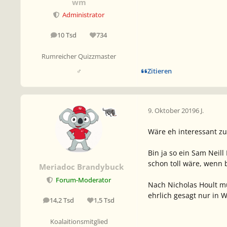
wm
Administrator
10 Tsd
734
Beiträge
Reputation
Rumreicher Quizzmaster
Zitieren
♂
9. Oktober 2019
6 J.
Wäre eh interessant zu
Bin ja so ein Sam Neill
schon toll wäre, wenn
Meriadoc Brandybuck
Forum-Moderator
Nach Nicholas Hoult mu
ehrlich gesagt nur in 
14,2 Tsd
1,5 Tsd
Beiträge
Reputation
Koalaitionsmitglied