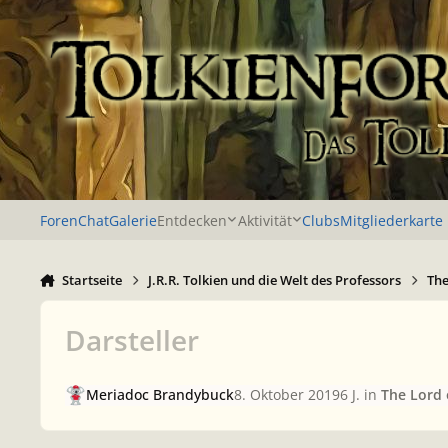
Zu Inhalt springen
Foren
Chat
Galerie
Entdecken
Aktivität
Clubs
Mitgliederkarte
Startseite
J.R.R. Tolkien und die Welt des Professors
The
Darsteller
Meriadoc Brandybuck
8. Oktober 2019
6 J.
in
The Lord 