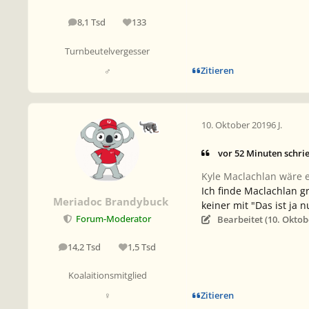
8,1 Tsd
133
Beiträge
Reputation
Turnbeutelvergesser
Zitieren
♂
10. Oktober 2019
6 J.
vor 52 Minuten schrie
Kyle Maclachlan wäre ei
Ich finde Maclachlan gr
Meriadoc Brandybuck
keiner mit "Das ist ja 
Bearbeitet (
10. Oktob
Forum-Moderator
14,2 Tsd
1,5 Tsd
Beiträge
Reputation
Koalaitionsmitglied
Zitieren
♀