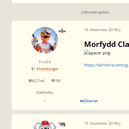
2 Monate später...
19. Dezember 2019
6 J.
Morfydd Cla
Frodo
https://winteriscoming
Ehrenbürger
8,2 Tsd
181
Beiträge
Reputation
Edelhelfer
Zitieren
♂
19. Dezember 2019
6 J.