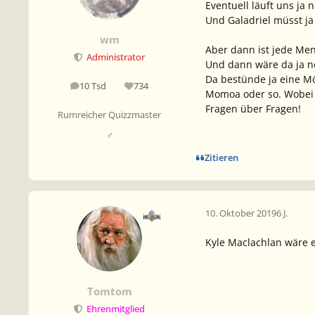
Eventuell läuft uns ja
Und Galadriel müsst 
wm
Aber dann ist jede Men
Administrator
Und dann wäre da ja no
Da bestünde ja eine Mö
10 Tsd
734
Beiträge
Reputation
Momoa oder so. Wobei 
Fragen über Fragen!
Rumreicher Quizzmaster
♂
Zitieren
10. Oktober 2019
6 J.
Kyle Maclachlan wäre ei
Tomtom
Ehrenmitglied