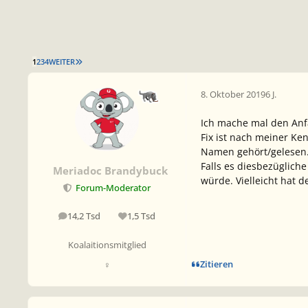
LETZTE SEITE
1
2
3
4
WEITER
8. Oktober 2019
6 J.
Ich mache mal den Anfa
Fix ist nach meiner Ke
Namen gehört/gelesen. 
Falls es diesbezüglich
Meriadoc Brandybuck
würde. Vielleicht hat 
Forum-Moderator
14,2 Tsd
1,5 Tsd
Beiträge
Reputation
Koalaitionsmitglied
Zitieren
♀