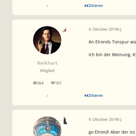
Zitieren
♀
9. Oktober 2019
6 J.
An Elronds Tonspur wü
Ich bin der Meinung, K
Nelkhart
Mitglied
364
167
Beiträge
Reputation
Zitieren
♂
9. Oktober 2019
6 J.
go Elrond! Aber der is