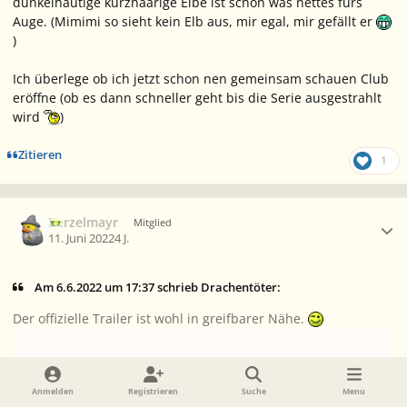
dunkelhäutige kurzhaarige Elbe ist schon was nettes fürs
Auge. (Mimimi so sieht kein Elb aus, mir egal, mir gefällt er
)
Ich überlege ob ich jetzt schon nen gemeinsam schauen Club
eröffne (ob es dann schneller geht bis die Serie ausgestrahlt
wird
)
Zitieren
1
Ersteller-Statistik
Berzelmayr
Mitglied
11. Juni 2022
4 J.
Am 6.6.2022 um 17:37 schrieb Drachentöter:
Der offizielle Trailer ist wohl in greifbarer Nähe.
Anmelden
Registrieren
Suche
Menu