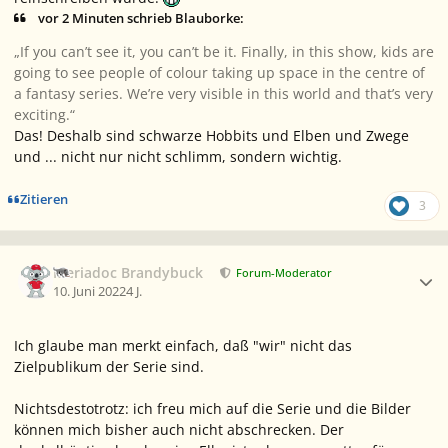
vor 2 Minuten schrieb Blauborke:
„If you can’t see it, you can’t be it. Finally, in this show, kids are
going to see people of colour taking up space in the centre of
a fantasy series. We’re very visible in this world and that’s very
exciting.“
Das! Deshalb sind schwarze Hobbits und Elben und Zwege
und ... nicht nur nicht schlimm, sondern wichtig.
Zitieren
3
Ersteller-Statistik
Meriadoc Brandybuck
Forum-Moderator
10. Juni 2022
4 J.
Ich glaube man merkt einfach, daß "wir" nicht das
Zielpublikum der Serie sind.
Nichtsdestotrotz: ich freu mich auf die Serie und die Bilder
können mich bisher auch nicht abschrecken. Der