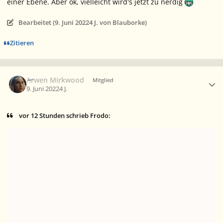
einer Ebene. Aber ok, vielleicht wird's jetzt zu nerdig
Bearbeitet (
9. Juni 2022
4 J.
von Blauborke)
Zitieren
Ersteller-Statistik
Arwen Mirkwood
Mitglied
9. Juni 2022
4 J.
vor 12 Stunden schrieb Frodo: