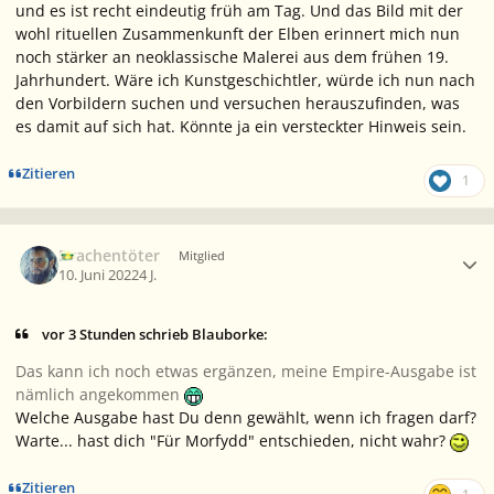
und es ist recht eindeutig früh am Tag. Und das Bild mit der
wohl rituellen Zusammenkunft der Elben erinnert mich nun
noch stärker an neoklassische Malerei aus dem frühen 19.
Jahrhundert. Wäre ich Kunstgeschichtler, würde ich nun nach
den Vorbildern suchen und versuchen herauszufinden, was
es damit auf sich hat. Könnte ja ein versteckter Hinweis sein.
Zitieren
1
Ersteller-Statistik
Drachentöter
Mitglied
10. Juni 2022
4 J.
vor 3 Stunden schrieb Blauborke:
Das kann ich noch etwas ergänzen, meine
Empire
-Ausgabe ist
nämlich angekommen
Welche Ausgabe hast Du denn gewählt, wenn ich fragen darf?
Warte... hast dich "Für Morfydd" entschieden, nicht wahr?
Zitieren