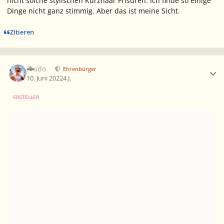
nicht solche stylischen Kurzhaar Frisuren. Ich finde so einige
Dinge nicht ganz stimmig. Aber das ist meine Sicht.
Zitieren
Ersteller-Statistik
Frodo
Ehrenbürger
10. Juni 2022
4 J.
ERSTELLER