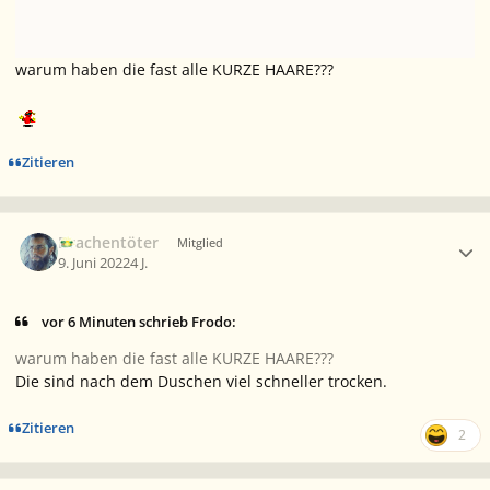
warum haben die fast alle KURZE HAARE???
Zitieren
Ersteller-Statistik
Drachentöter
Mitglied
9. Juni 2022
4 J.
vor 6 Minuten schrieb Frodo:
warum haben die fast alle KURZE HAARE???
Die sind nach dem Duschen viel schneller trocken.
Zitieren
2
Ersteller-Statistik