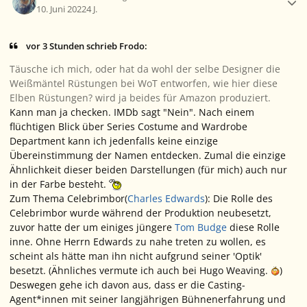
10. Juni 2022
4 J.
vor 3 Stunden schrieb Frodo:
Täusche ich mich, oder hat da wohl der selbe Designer die
Weißmäntel Rüstungen bei WoT entworfen, wie hier diese
Elben Rüstungen? wird ja beides für Amazon produziert.
Kann man ja checken. IMDb sagt "Nein". Nach einem
flüchtigen Blick über
Series Costume and Wardrobe
Department
kann ich jedenfalls keine einzige
Übereinstimmung der Namen entdecken. Zumal die einzige
Ähnlichkeit dieser beiden Darstellungen (für mich) auch nur
in der Farbe besteht.
Zum Thema Celebrimbor(
Charles Edwards
): Die Rolle des
Celebrimbor wurde während der Produktion neubesetzt,
zuvor hatte der um einiges jüngere
Tom Budge
diese Rolle
inne. Ohne Herrn Edwards zu nahe treten zu wollen, es
scheint als hätte man ihn nicht aufgrund seiner 'Optik'
besetzt. (Ähnliches vermute ich auch bei Hugo Weaving.
)
Deswegen gehe ich davon aus, dass er die Casting-
Agent*innen mit seiner langjährigen Bühnenerfahrung und