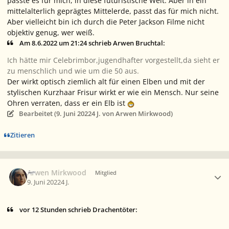
passte es für mich, in diese futuristische Welt. Aber in ein
mittelalterlich geprägtes Mittelerde, passt das für mich nicht.
Aber vielleicht bin ich durch die Peter Jackson Filme nicht
objektiv genug, wer weiß.
Am 8.6.2022 um 21:24 schrieb Arwen Bruchtal:
Ich hätte mir Celebrimbor,jugendhafter vorgestellt,da sieht er
zu menschlich und wie um die 50 aus.
Der wirkt optisch ziemlich alt für einen Elben und mit der
stylischen Kurzhaar Frisur wirkt er wie ein Mensch. Nur seine
Ohren verraten, dass er ein Elb ist
Bearbeitet (
9. Juni 2022
4 J.
von Arwen Mirkwood)
Zitieren
Ersteller-Statistik
Arwen Mirkwood
Mitglied
9. Juni 2022
4 J.
vor 12 Stunden schrieb Drachentöter: