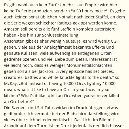
Es gibt wohl auch kein Zurück mehr. Laut
Empire
wird hier
keine TV Serie produziert sondern "a 50 hours movie". Es gebe
auch keinen sonst üblichen Nothalt nach jeder Staffel, an dem
die Serie wegen schlechter Ratings gekippt werden könne.
Amazon soll bereits alle fünf Staffeln komplett autorisiert
haben - bis hin zur Schlusseinstellung.
Ansonsten gibt es eher wenig Neues. Ja, es wird wenig CGI
geben, viele aus der Analogfilmzeit bekannte Effekte und
gebaute Kulissen, viele aufwendig an entlegenen Orten
gedrehte Szenen und viel Liebe zum Detail. Interessant ist
vielleicht noch, dass es weniger Monumentalschlachten
geben soll als bei Jackson. „Every episode has set-pieces,
creatures, battles and white-knuckle fights to the death,“ so
McKay. „But instead of having 10.000 Orcs fighting 10.000
mean, what’s it like to have an Orc in your face, in your
kitchen? What’s it like to kill an Orc when you’ve never killed
an Orc before?“
Die Szenen- und Set-Fotos wirken im Druck übrigens etwas
gedimmter. Ich vermute bei der Bildschirmdarstellung wird
vieles überzeichnet oder verfälscht. Das Licht im Bild mit
Arondir auf dem Turm ist im Druck jedenfalls deutlich blasser