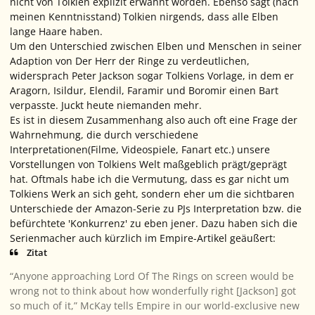
nicht von Tolkien explizit erwähnt worden. Ebenso sagt (nach
meinen Kenntnisstand) Tolkien nirgends, dass alle Elben
lange Haare haben.
Um den Unterschied zwischen Elben und Menschen in seiner
Adaption von
Der Herr der Ringe
zu verdeutlichen,
widersprach Peter Jackson sogar Tolkiens Vorlage, in dem er
Aragorn, Isildur, Elendil, Faramir und Boromir einen Bart
verpasste. Juckt heute niemanden mehr.
Es ist in diesem Zusammenhang also auch oft eine Frage der
Wahrnehmung, die durch verschiedene
Interpretationen(Filme, Videospiele, Fanart etc.) unsere
Vorstellungen von Tolkiens Welt maßgeblich prägt/geprägt
hat. Oftmals habe ich die Vermutung, dass es gar nicht um
Tolkiens Werk an sich geht, sondern eher um die sichtbaren
Unterschiede der Amazon-Serie zu PJs Interpretation bzw. die
befürchtete 'Konkurrenz' zu eben jener. Dazu haben sich die
Serienmacher auch kürzlich im
Empire
-Artikel geäußert:
Zitat
“Anyone approaching
Lord Of The Rings
on screen would be
wrong not to think about how wonderfully right [Jackson] got
so much of it,” McKay tells Empire in our world-exclusive new