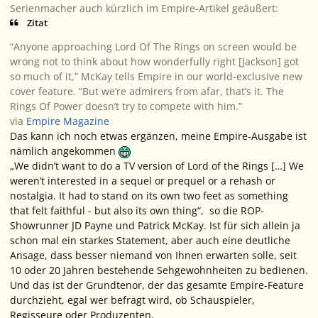
Serienmacher auch kürzlich im
Empire
-Artikel geäußert:
Zitat
“Anyone approaching
Lord Of The Rings
on screen would be
wrong not to think about how wonderfully right [Jackson] got
so much of it,” McKay tells Empire in our world-exclusive new
cover feature. “But we’re admirers from afar, that’s it.
The
Rings Of Power
doesn’t try to compete with him.”
via
Empire Magazine
Das kann ich noch etwas ergänzen, meine
Empire
-Ausgabe ist
nämlich angekommen
„We didn’t want to do a TV version of Lord of the Rings […] We
weren’t interested in a sequel or prequel or a rehash or
nostalgia. It had to stand on its own two feet as something
that felt faithful - but also its own thing“, so die ROP-
Showrunner JD Payne und Patrick McKay. Ist für sich allein ja
schon mal ein starkes Statement, aber auch eine deutliche
Ansage, dass besser niemand von Ihnen erwarten solle, seit
10 oder 20 Jahren bestehende Sehgewohnheiten zu bedienen.
Und das ist der Grundtenor, der das gesamte Empire-Feature
durchzieht, egal wer befragt wird, ob Schauspieler,
Regisseure oder Produzenten.