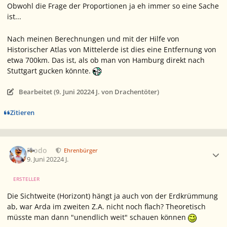
Obwohl die Frage der Proportionen ja eh immer so eine Sache
ist...
Nach meinen Berechnungen und mit der Hilfe von
Historischer Atlas von Mittelerde
ist dies eine Entfernung von
etwa 700km. Das ist, als ob man von Hamburg direkt nach
Stuttgart gucken könnte.
Bearbeitet (
9. Juni 2022
4 J.
von Drachentöter)
Zitieren
Ersteller-Statistik
Frodo
Ehrenbürger
9. Juni 2022
4 J.
ERSTELLER
Die Sichtweite (Horizont) hängt ja auch von der Erdkrümmung
ab, war Arda im zweiten Z.A. nicht noch flach? Theoretisch
müsste man dann "unendlich weit" schauen können