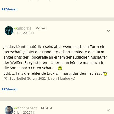
Zitieren
Ersteller-Statistik
Blauborke
Mitglied
9. Juni 2022
4 J.
Ja, das könnte natürlich sein, aber wenn solch ein Turm ein
Herrschaftsgebiet der Nandor markierte, müsste der Turm
angesichts der Topografie an einem der südlichen Ausläufer
der Weißen Berge stehen - aber dann könnte man auch in
die Sonne nach Osten schauen
Edit: … falls die fehlende Erdkrümmung das denn zulässt
Bearbeitet (
9. Juni 2022
4 J.
von Blauborke)
Zitieren
Ersteller-Statistik
Drachentöter
Mitglied
9. Juni 2022
4 J.