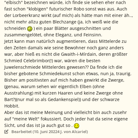
"elbisch" bezeichnen würde, ich finde sie sehen eher nach
fast schon "klobigen" futurischer Robo sonst was aus. Auch
der Lorbeerkranz wirkt (auf mich) als hätte man mit einer äh..,
nicht mehr allzu guten Blechzange (ja, ich weiß wie die
schneiden
) ein paar Blätter ausgeschnitten und
zusammengelötet, ohne Eleganz, und Feinsinn.
Jetzt kann man natürlich augmentieren, dass Mittelerde zu
den Zeiten damals wie seine Bewohner noch ganz anders
war, aber hieß es nicht die Gwaith-i-Mírdain, deren größter
Schmied Celebrimbor(!) war, wären die besten
Juwelenschmiede Mittelerdes gewesen?? Da finde ich die
bisher gebotene Schmiedekunst schon etwas, nun ja, traurig.
Bisher am positivsten auf mich haben gewirkt die Zwerge,
(genau, warum sehen wir eigentlich Elben (ohne
Ausstrahlung) mit kurzen Haaren und keine Zwerge ohne
Bart?)(nur mal so als Gedankenspiel)) und der schwarze
Hobbit.
Aber das ist meine Meinung und vielleicht bin auch zusehr
auf "meine Welt" fokussiert. Doch jeder hat da seine eigene
Sicht, und das ist ja auch gut so .
Bearbeitet (
10. Juni 2022
4 J.
von Alcariel)