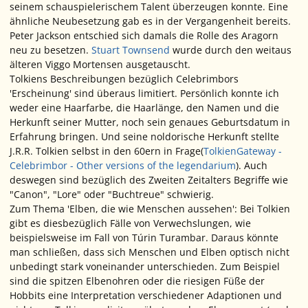
seinem schauspielerischem Talent überzeugen konnte. Eine
ähnliche Neubesetzung gab es in der Vergangenheit bereits.
Peter Jackson entschied sich damals die Rolle des Aragorn
neu zu besetzen.
Stuart Townsend
wurde durch den weitaus
älteren Viggo Mortensen ausgetauscht.
Tolkiens Beschreibungen bezüglich Celebrimbors
'Erscheinung' sind überaus limitiert. Persönlich konnte ich
weder eine Haarfarbe, die Haarlänge, den Namen und die
Herkunft seiner Mutter, noch sein genaues Geburtsdatum in
Erfahrung bringen. Und seine noldorische Herkunft stellte
J.R.R. Tolkien selbst in den 60ern in Frage(
TolkienGateway -
Celebrimbor - Other versions of the legendarium
). Auch
deswegen sind bezüglich des Zweiten Zeitalters Begriffe wie
"Canon", "Lore" oder "Buchtreue" schwierig.
Zum Thema 'Elben, die wie Menschen aussehen': Bei Tolkien
gibt es diesbezüglich Fälle von Verwechslungen, wie
beispielsweise im Fall von Túrin Turambar. Daraus könnte
man schließen, dass sich Menschen und Elben optisch nicht
unbedingt stark voneinander unterschieden. Zum Beispiel
sind die spitzen Elbenohren oder die riesigen Füße der
Hobbits eine Interpretation verschiedener Adaptionen und