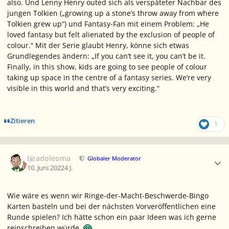
also. Und Lenny Henry outed sich als verspäteter Nachbar des
jungen Tolkien („growing up a stone’s throw away from where
Tolkien grew up“) und Fantasy-Fan mit einem Problem: „He
loved fantasy but felt alienated by the exclusion of people of
colour.“ Mit der Serie glaubt Henry, könne sich etwas
Grundlegendes ändern: „If you can’t see it, you can’t be it.
Finally, in this show, kids are going to see people of colour
taking up space in the centre of a fantasy series. We’re very
visible in this world and that’s very exciting.“
Zitieren
1
Ersteller-Statistik
beadoleoma
Globaler Moderator
10. Juni 2022
4 J.
Wie wäre es wenn wir Ringe-der-Macht-Beschwerde-Bingo
Karten basteln und bei der nächsten Vorveröffentlichen eine
Runde spielen? Ich hätte schon ein paar Ideen was ich gerne
reinschreiben würde.