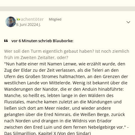
Ersteller-Statistik
Drachentöter
Mitglied
9. Juni 2022
4 J.
vor 6 Minuten schrieb Blauborke:
Wer soll den Turm eigentlich gebaut haben? Ist noch ziemlich
früh im Zweiten Zeitalter, oder?
"Nun hatte einer mit Namen Lenwe, wie erzählt wurde, den
Zug der Eldar zu der Zeit verlassen, als die Teleri an den
Ufern des Großen Stromes haltmachten, an den Grenzen der
westlichen Lande von Mittelerde. Wenig ist bekannt über die
Wanderungen der Nandor, die er den Anduin hinabführte:
Manche, so heißt es, lebten lange in den Wäldern des
Flusstales, manche kamen zuletzt an die Mündungen und
ließen sich dort am Meer nieder, und wieder andere
gelangten über die Ered Nimrais, die Weißen Berge, zurück
nach Norden und drangen in die Wildnis von Eriador
zwischen den Ered Luin und dem fernen Nebelgebirge vor."
-
Das Silmarillion, Kapitel X (
Von den Sindar
)