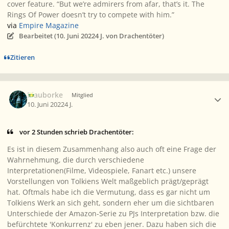
cover feature. “But we’re admirers from afar, that’s it.
The
Rings Of Power
doesn’t try to compete with him.”
via
Empire Magazine
Bearbeitet (
10. Juni 2022
4 J.
von Drachentöter)
Zitieren
Ersteller-Statistik
Blauborke
Mitglied
10. Juni 2022
4 J.
vor 2 Stunden schrieb Drachentöter:
Es ist in diesem Zusammenhang also auch oft eine Frage der
Wahrnehmung, die durch verschiedene
Interpretationen(Filme, Videospiele, Fanart etc.) unsere
Vorstellungen von Tolkiens Welt maßgeblich prägt/geprägt
hat. Oftmals habe ich die Vermutung, dass es gar nicht um
Tolkiens Werk an sich geht, sondern eher um die sichtbaren
Unterschiede der Amazon-Serie zu PJs Interpretation bzw. die
befürchtete 'Konkurrenz' zu eben jener. Dazu haben sich die