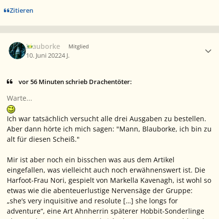
Zitieren
Ersteller-Statistik
Blauborke
Mitglied
10. Juni 2022
4 J.
vor 56 Minuten schrieb Drachentöter:
Warte...
Ich war tatsächlich versucht alle drei Ausgaben zu bestellen.
Aber dann hörte ich mich sagen: "Mann, Blauborke, ich bin zu
alt für diesen Scheiß."
Mir ist aber noch ein bisschen was aus dem Artikel
eingefallen, was vielleicht auch noch erwähnenswert ist. Die
Harfoot-Frau Nori, gespielt von Markella Kavenagh, ist wohl so
etwas wie die abenteuerlustige Nervensäge der Gruppe:
„she’s very inquisitive and resolute […] she longs for
adventure“, eine Art Ahnherrin späterer Hobbit-Sonderlinge