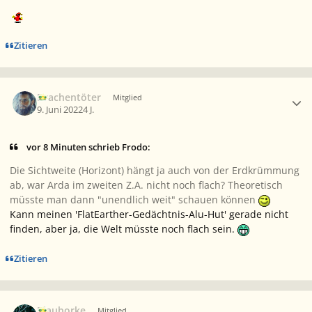
Zitieren
Ersteller-Statistik
Drachentöter
Mitglied
9. Juni 2022
4 J.
vor 8 Minuten schrieb Frodo:
Die Sichtweite (Horizont) hängt ja auch von der Erdkrümmung
ab, war Arda im zweiten Z.A. nicht noch flach? Theoretisch
müsste man dann "unendlich weit" schauen können
Kann meinen 'FlatEarther-Gedächtnis-Alu-Hut' gerade nicht
finden, aber ja, die Welt müsste noch flach sein.
Zitieren
Ersteller-Statistik
Blauborke
Mitglied