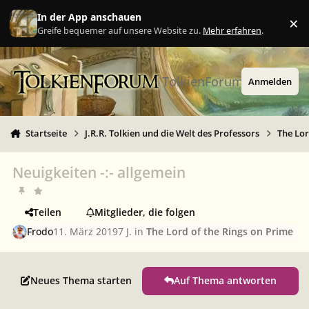
Zu Inhalt springen
In der App anschauen
×
Ig
Greife bequemer auf unsere Website zu.
Mehr erfahren
.
TolkienForum
Anmelden
Startseite
J.R.R. Tolkien und die Welt des Professors
The Lor
Neuigkeiten -:- allgemein
Teilen
Mitglieder, die folgen
Frodo
11. März 2019
7 J.
in
The Lord of the Rings on Prime
Neues Thema starten
Auf Thema antworten