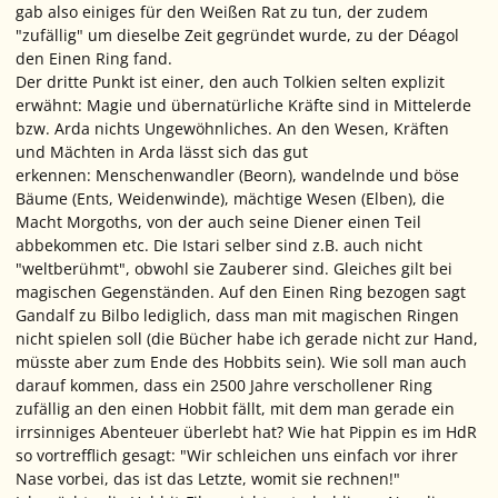
gab also einiges für den Weißen Rat zu tun, der zudem
"zufällig" um dieselbe Zeit gegründet wurde, zu der Déagol
den Einen Ring fand.
Der dritte Punkt ist einer, den auch Tolkien selten explizit
erwähnt: Magie und übernatürliche Kräfte sind in Mittelerde
bzw. Arda nichts Ungewöhnliches. An den Wesen, Kräften
und Mächten in Arda lässt sich das gut
erkennen: Menschenwandler (Beorn), wandelnde und böse
Bäume (Ents, Weidenwinde), mächtige Wesen (Elben), die
Macht Morgoths, von der auch seine Diener einen Teil
abbekommen etc. Die Istari selber sind z.B. auch nicht
"weltberühmt", obwohl sie Zauberer sind. Gleiches gilt bei
magischen Gegenständen. Auf den Einen Ring bezogen sagt
Gandalf zu Bilbo lediglich, dass man mit magischen Ringen
nicht spielen soll (die Bücher habe ich gerade nicht zur Hand,
müsste aber zum Ende des Hobbits sein). Wie soll man auch
darauf kommen, dass ein 2500 Jahre verschollener Ring
zufällig an den einen Hobbit fällt, mit dem man gerade ein
irrsinniges Abenteuer überlebt hat? Wie hat Pippin es im HdR
so vortrefflich gesagt: "Wir schleichen uns einfach vor ihrer
Nase vorbei, das ist das Letzte, womit sie rechnen!"