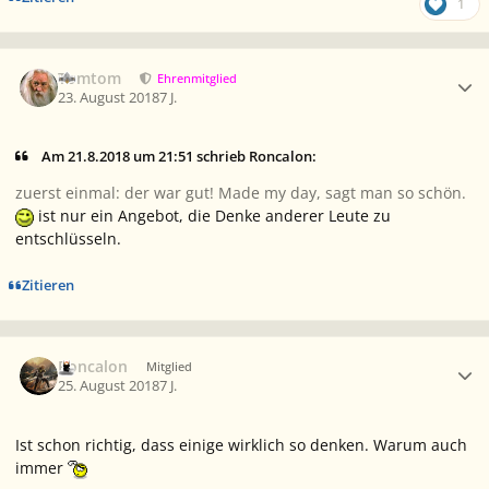
1
Ersteller-Statistik
Tomtom
Ehrenmitglied
23. August 2018
7 J.
Am 21.8.2018 um 21:51 schrieb Roncalon:
zuerst einmal: der war gut! Made my day, sagt man so schön.
ist nur ein Angebot, die Denke anderer Leute zu
entschlüsseln.
Zitieren
Ersteller-Statistik
Roncalon
Mitglied
25. August 2018
7 J.
Ist schon richtig, dass einige wirklich so denken. Warum auch
immer