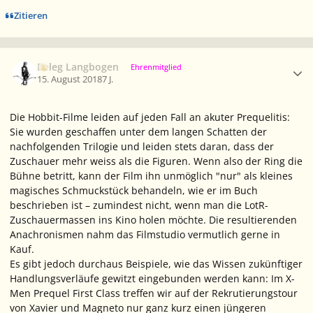
Zitieren
Ersteller-Statistik
Beleg Langbogen
Ehrenmitglied
15. August 2018
7 J.
Die Hobbit-Filme leiden auf jeden Fall an akuter Prequelitis:
Sie wurden geschaffen unter dem langen Schatten der
nachfolgenden Trilogie und leiden stets daran, dass der
Zuschauer mehr weiss als die Figuren. Wenn also der Ring die
Bühne betritt, kann der Film ihn unmöglich "nur" als kleines
magisches Schmuckstück behandeln, wie er im Buch
beschrieben ist – zumindest nicht, wenn man die LotR-
Zuschauermassen ins Kino holen möchte. Die resultierenden
Anachronismen nahm das Filmstudio vermutlich gerne in
Kauf.
Es gibt jedoch durchaus Beispiele, wie das Wissen zukünftiger
Handlungsverläufe gewitzt eingebunden werden kann: Im X-
Men Prequel First Class treffen wir auf der Rekrutierungstour
von Xavier und Magneto nur ganz kurz einen jüngeren