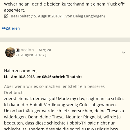
Wolverine an, der die beiden kurzerhand mit einem "Fuck off"
abserviert.
Bearbeitet (
15. August 2018
7 J.
von Beleg Langbogen)
Zitieren
Ersteller-Statistik
Roncalon
Mitglied
21. August 2018
7 J.
Hallo zusammen,
Am 10.8.2018 um 08:46 schrieb Tinuthir:
Aber wenn wir es so machen, entsteht ein besseres
Drehbuch.
zuerst einmal: der war gut! Made my day, sagt man so schön.
Ich kann der Hobbit-Verfilmung wenig Gutes abgewinnen.
Umso hartnäckiger werde ich jetzt versuchen, deine These zu
widerlegen. Denn deine These, Neunter Ringgeist, würde ja
bedeuten, dass diese schlechte Hobbit-Trilogie nicht nur
schlecht ist, sondern dass sie die so tolle HdR-Trilogie bzw.