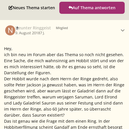
Neues Thema starten
Auf Thema antworten
Ersteller-Statistik
Neunter Ringgeist
Mitglied
9. August 2018
7 J.
Hey,
ich bin neu im Forum aber das Thema so noch nicht gesehen.
Eine Sache, die mich wahnsinnig am Hobbit stört und von der
es mich interessiert hätte, ob ihr es genau so seht, ist die
Darstellung der Figuren.
Der Hobbit wurde nach dem Herrn der Ringe gedreht, also
sollte Peter Jackson ja gewusst haben, was im Herrn der Ringe
geschehen wird, aber warum lässt er Galadriel dann auf die
Ringgeister treffen, warum verjagen Saruman, Lord Elrond
und Lady Galadriel Sauron aus seiner Festung und sind dann
im Herrn der Ringe, also 60 Jahre später, so überrascht
darüber, dass Sauron existiert?
Das ist genau wie die Frage mit dem einen Ring. In der
Hobbitverfilmung scheint Gandalf am Ende ernsthaft besorgt