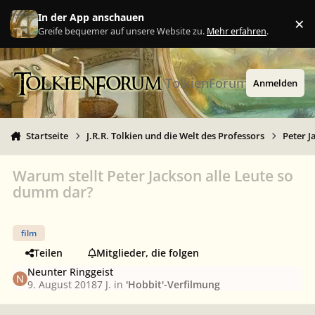
Zu Inhalt springen
In der App anschauen
×
Ig
Greife bequemer auf unsere Website zu.
Mehr erfahren
.
TolkienForum
Anmelden
Startseite
J.R.R. Tolkien und die Welt des Professors
Peter J
Warum stellt Peter Jackson alle Leute so
dumm dar?
film
Teilen
Mitglieder, die folgen
Neunter Ringgeist
9. August 2018
7 J.
in
'Hobbit'-Verfilmung