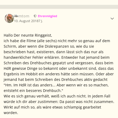
Ersteller-Statistik
Tomtom
Ehrenmitglied
10. August 2018
7 J.
Hallo Der neunte Ringgeist,
ich habe die Filme (alle sechs) nicht mehr so genau auf dem
Schirm, aber wenn die Diskrepanzen so, wie du sie
beschrieben hast, existieren, dann lässt sich das nur als
handwerklicher Fehler erklären. Entweder hat jemand beim
Schreiben des Drehbuches gepatzt und vergessen, dass beim
HdR gewisse Dinge so bekannt oder unbekannt sind, dass das
Ergebnis im Hobbit ein anderes hätte sein müssen. Oder aber
jemand hat beim Schreiben des Drehbuches aktiv gedacht
"Hm. Im HdR ist das anders... Aber wenn wir es so machen,
entsteht ein besseres Drehbuch."
Wie es sich genau verhält, weiß ich auch nicht. In jedem Fall
würde ich dir aber zustimmen: Da passt was nicht zusammen.
Wirkt auf mich so, als wäre etwas schlampig gearbeitet
worden.