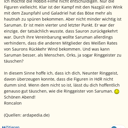
Ich möchte die Hobbit-Filme nicht entschuldigen. Nur die
Figuren vielleicht. Klar ist der Kampf mit den Nazgûl ein Wink
mit dem Zaunpfahl und Galadriel hat das Böse mehr als
hautnah zu spüren bekommen. Aber nicht minder wichtig ist
Saruman. Er ist mein vierter und letzter Punkt. Er war der
einzige, der tatsächlich wusste, dass Sauron zurückgekehrt
war. Durch ihre Vereinbarung wollte Saruman allerdings
verhindern, dass die anderen Mitglieder des Weißen Rates
von Saurons Rückkehr Wind bekommen. Und was kann
Saruman besser, als Menschen, Orks, ja sogar Ringgeister zu
täuschen?
In diesem Sinne hoffe ich, dass ich dich, Neunter Ringgeist,
davon überzeugen konnte, dass die Figuren in HdR nicht
dumm sind. Wenn dem nicht so ist, lässt du dich hoffentlich
genauso gut täuschen, wie die Ringgeister von Saruman.
Schönen Abend!
Roncalon
(Quellen: ardapedia.de)
Zitieren