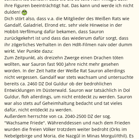
ihre Figuren beeinträchtigt hat. Das kann und werde ich nicht
dulden!
Dich stört also, dass v.a. die Mitglieder des Weißen Rats wie
Gandalf, Galadriel, Elrond etc. sehr viele Hinweise in der
Hobbit-Verfilmung dafür bekamen, dass Sauron
zurückgekehrt ist und dass das wiederum dafür sorgt, dass
ihr zögerliches Verhalten in den HdR-Filmen naiv oder dumm
wirkt. Vier Punkte dazu:
Zum Zeitpunkt, als dreizehn Zwerge einen Drachen töten
wollten, war Sauron fast 900 Jahre nicht mehr gesehen
worden. In der Zeit hatte der Weiße Rat Sauron allerdings
nicht vergessen. Gandalf war stets wachsam und untersuchte
bereits ca. 2460 DZ Dol Guldur ob der bedrohlichen
Entwicklungen im Düsterwald. Sauron war tatsächlich in Dol
Guldur, floh allerdings, um nicht entdeckt zu werden. Sauron
war also stets auf Geheimhaltung bedacht und tat vieles
dafür, nicht entdeckt zu werden.
Außerdem herrschte von ca. 2040-2500 DZ der sog.
"Wachsame Friede". Währenddessen und nach dem Frieden
wurden die freien Völker trotzdem weiter bedroht (Orks im
Nebelgebirge und Moria, die Nazgûl in Minas Morgul/Ithil). Es