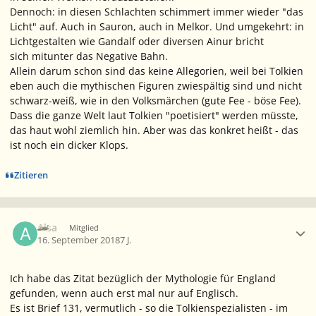
Dennoch: in diesen Schlachten schimmert immer wieder "das
Licht" auf. Auch in Sauron, auch in Melkor. Und umgekehrt: in
Lichtgestalten wie Gandalf oder diversen Ainur bricht
sich mitunter das Negative Bahn.
Allein darum schon sind das keine Allegorien, weil bei Tolkien
eben auch die mythischen Figuren zwiespältig sind und nicht
schwarz-weiß, wie in den Volksmärchen (gute Fee - böse Fee).
Dass die ganze Welt laut Tolkien "poetisiert" werden müsste,
das haut wohl ziemlich hin. Aber was das konkret heißt - das
ist noch ein dicker Klops.
Zitieren
Ersteller-Statistik
Alsa
Mitglied
16. September 2018
7 J.
Ich habe das Zitat bezüglich der Mythologie für England
gefunden, wenn auch erst mal nur auf Englisch.
Es ist Brief 131, vermutlich - so die Tolkienspezialisten - im