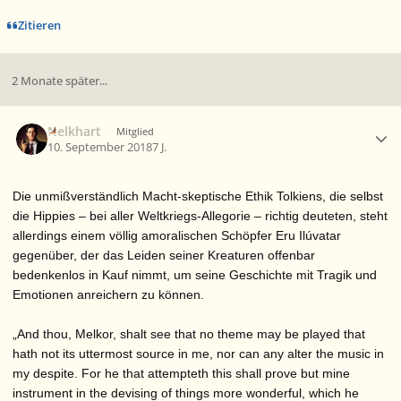
Zitieren
2 Monate später...
Ersteller-Statistik
Nelkhart
Mitglied
10. September 2018
7 J.
Die unmißverständlich Macht-skeptische Ethik Tolkiens, die selbst
die Hippies – bei aller Weltkriegs-Allegorie – richtig deuteten, steht
allerdings einem völlig amoralischen Schöpfer Eru Ilúvatar
gegenüber, der das Leiden seiner Kreaturen offenbar
bedenkenlos in Kauf nimmt, um seine Geschichte mit Tragik und
Emotionen anreichern zu können.
„And thou, Melkor, shalt see that no theme may be played that
hath not its uttermost source in me, nor can any alter the music in
my despite. For he that attempteth this shall prove but mine
instrument in the devising of things more wonderful, which he