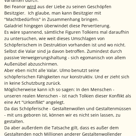
Varianten durch.
Bei Feanor
wird
aus der Liebe zu seinen Geschöpfen
Besitzgier. Ich glaube, man kann Besitzgier mit
"Machtbedürfnis" in Zusammenhang bringen.
Galadriel hingegen überwindet diese Pervertierung.
Es wäre spannend, sämtliche Figuren Tolkiens mal daraufhin
zu untersuchen, wie weit dieses Umschlagen von
Schöpferischem in Destruktion vorhanden ist und wo nicht.
Selbst die Valar sind ja davon betroffen. Zumindest durch
passive Verweigerungshaltung - sich egomanisch von allem
Außenübel abzuschirmen.
Aber eben nicht alle Valar. Ulmo benutzt seine
schöpferischen Fähigkeiten nur konstruktiv. Und er zieht sich
in keine Schutzburg zurück.
Möglicherweise kann ich so sagen: In den Menschen -
unseren realen Menschen - ist nach Tolkien dieser Konflikt als
eine Art "Urkonflikt" angelegt.
Da das Schöpferische - Gestaltenwollen und Gestaltenmüssen
- mit uns geboren ist, können wir es nicht sein lassen, zu
gestalten.
Da aber außerdem die Tatsache gilt, dass es außer dem
Gestaltenden noch Millionen anderer Gestaltenwollender