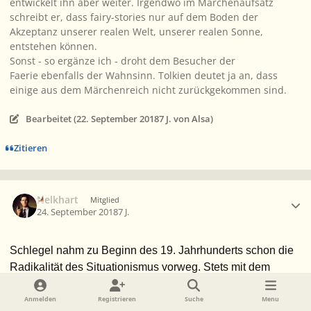
entwickelt ihn aber weiter. Irgendwo im Märchenaufsatz
schreibt er, dass fairy-stories nur auf dem Boden der
Akzeptanz unserer realen Welt, unserer realen Sonne,
entstehen können.
Sonst - so ergänze ich - droht dem Besucher der
Faerie ebenfalls der Wahnsinn. Tolkien deutet ja an, dass
einige aus dem Märchenreich nicht zurückgekommen sind.
Bearbeitet (
22. September 2018
7 J.
von Alsa)
Zitieren
Ersteller-Statistik
Nelkhart
Mitglied
24. September 2018
7 J.
Schlegel nahm zu Beginn des 19. Jahrhunderts schon die
Radikalität des Situationismus vorweg. Stets mit dem
Menschen im Mittelpunkt. Aber nach meiner Auffassung ist
die Weltpoësie ein autonomes Subjekt und ihre
Anmelden
Registrieren
Suche
Menu