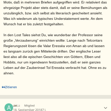
Motiv, daß in mehreren Briefen aufgegriffen wird. Er relativiert das
ehrgeizige Projekt aber stets damit, daß er seine Bemühungen als
unzulänglich, bzw. sich selbst als literarisch gescheitert ansieht.
Was ich wiederum als typisches Understatement werte. An dem
Wunsch hat er bis zuletzt festgehalten.
In den Lost Tales siehst Du, wie wunderbar der Professor seine
große „Verzauberung“ einrichten wollte: Lange nach Telcontars
Regierungszeit lösen die Valar Eressëa von Aman ab und lassen
es langsam zurück gen Mittelerde driften. Der englische Leser
liest also all die epischen Geschichten von Göttern, Elben und
Hobbits, nur um irgendwann festzustellen, daß er sein ganzes
Leben auf der Zauberinsel Tol Eressëa verbracht hat. Ohne es zu
ahnen.
Zitieren
Ersteller-Statistik
Alsa
Mitglied
18. September 2018
7 J.