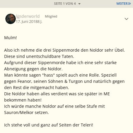
L
SEITE 1 VON 4
WEITER
Ersteller-Statistik
Underworld
Mitglied
17. Juni 2018
8 J.
Mulm!
Also ich nehme die drei Sippenmorde den Noldor sehr Übel.
Diese sind unentschuldbare Taten.
Aufgrund dieser Sippenmorde habe ich eine sehr starke
Abneigung gegen die Noldor.
Man könnte sagen "hass" spielt auch eine Rolle. Speziell
gegen Feanor, seinen Söhnen & Turgon und natürlich gegen
den Rest die mitgemacht haben.
Die Noldor haben alles verdient was sie später in ME
bekommen haben!
Ich würde manche Noldor auf eine selbe Stufe mit
Sauron/Melkor setzen.
Ich stehe voll und ganz auf Seiten der Teleri!