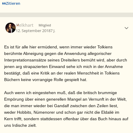
Zitieren
Ersteller-Statistik
Nelkhart
Mitglied
12. September 2018
7 J.
Es ist für alle hier ermüdend, wenn immer wieder Tolkiens
berühmte Abneigung gegen die Anwendung allegorischer
Interpretationsansätze seines Dreiteilers bemüht wird, aber durch
jenen arg strapazierten Einwand sehe ich mich in der Annahme
bestätigt, daß eine Kritik an der realen Menschheit in Tolkiens
Büchern keine vorrangige Rolle gespielt hat.
Auch wenn ich eingestehen muß, daß die britisch brummige
Empörung über einen generellen Mangel an Vernunft in der Welt,
die man immer wieder bei Gandalf zwischen den Zeilen liest,
weder Hobbits, Númenorer und schon gar nicht die Eldalië im
Kern trifft, sondern stattdessen offenbar über das Buch hinaus auf
uns Irdische zielt.