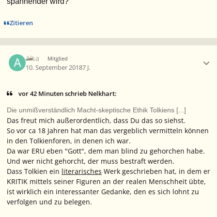
spannender wird?“
Zitieren
Ersteller-Statistik
Alsa
Mitglied
10. September 2018
7 J.
vor 42 Minuten schrieb Nelkhart:
Die unmißverständlich Macht-skeptische Ethik Tolkiens [...]
Das freut mich außerordentlich, dass Du das so siehst.
So vor ca 18 Jahren hat man das vergeblich vermitteln können
in den Tolkienforen, in denen ich war.
Da war ERU eben "Gott", dem man blind zu gehorchen habe.
Und wer nicht gehorcht, der muss bestraft werden.
Dass Tolkien ein
literarisches
Werk geschrieben hat, in dem er
KRITIK mittels seiner Figuren an der realen Menschheit übte,
ist wirklich ein interessanter Gedanke, den es sich lohnt zu
verfolgen und zu belegen.