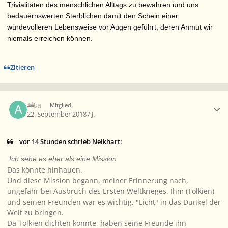
Trivialitäten des menschlichen Alltags zu bewahren und uns
bedauërnswerten Sterblichen damit den Schein einer
würdevolleren Lebensweise vor Augen geführt, deren Anmut wir
niemals erreichen können.
Zitieren
Ersteller-Statistik
Alsa
Mitglied
22. September 2018
7 J.
vor 14 Stunden schrieb Nelkhart:
Ich sehe es eher als eine Mission.
Das könnte hinhauen.
Und diese Mission begann, meiner Erinnerung nach,
ungefähr bei Ausbruch des Ersten Weltkrieges. Ihm (Tolkien)
und seinen Freunden war es wichtig, "Licht" in das Dunkel der
Welt zu bringen.
Da Tolkien dichten konnte, haben seine Freunde ihn