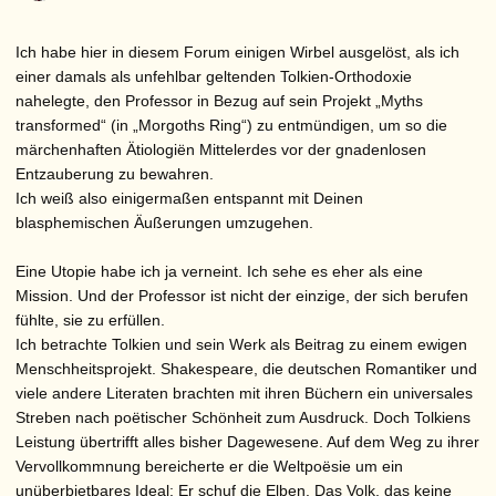
Ich habe hier in diesem Forum einigen Wirbel ausgelöst, als ich
einer damals als unfehlbar geltenden Tolkien-Orthodoxie
nahelegte, den Professor in Bezug auf sein Projekt „Myths
transformed“ (in „Morgoths Ring“) zu entmündigen, um so die
märchenhaften Ätiologiën Mittelerdes vor der gnadenlosen
Entzauberung zu bewahren.
Ich weiß also einigermaßen entspannt mit Deinen
blasphemischen Äußerungen umzugehen.
Eine Utopie habe ich ja verneint. Ich sehe es eher als eine
Mission. Und der Professor ist nicht der einzige, der sich berufen
fühlte, sie zu erfüllen.
Ich betrachte Tolkien und sein Werk als Beitrag zu einem ewigen
Menschheitsprojekt. Shakespeare, die deutschen Romantiker und
viele andere Literaten brachten mit ihren Büchern ein universales
Streben nach poëtischer Schönheit zum Ausdruck. Doch Tolkiens
Leistung übertrifft alles bisher Dagewesene. Auf dem Weg zu ihrer
Vervollkommnung bereicherte er die Weltpoësie um ein
unüberbietbares Ideal: Er schuf die Elben. Das Volk, das keine