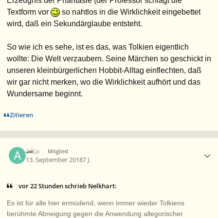
Erzeugnis der Phantasie (der Professor schlägt die
Textform vor
so nahtlos in die Wirklichkeit eingebettet
wird, daß ein Sekundärglaube entsteht.
So wie ich es sehe, ist es das, was Tolkien eigentlich
wollte: Die Welt verzaubern. Seine Märchen so geschickt in
unseren kleinbürgerlichen Hobbit-Alltag einflechten, daß
wir gar nicht merken, wo die Wirklichkeit aufhört und das
Wundersame beginnt.
Zitieren
Ersteller-Statistik
Alsa
Mitglied
13. September 2018
7 J.
vor 22 Stunden schrieb Nelkhart:
Es ist für alle hier ermüdend, wenn immer wieder Tolkiens
berühmte Abneigung gegen die Anwendung allegorischer