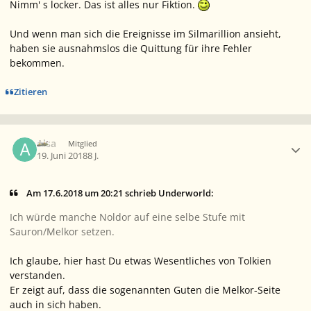
Nimm' s locker. Das ist alles nur Fiktion.
Und wenn man sich die Ereignisse im Silmarillion ansieht,
haben sie ausnahmslos die Quittung für ihre Fehler
bekommen.
Zitieren
Ersteller-Statistik
Alsa
Mitglied
19. Juni 2018
8 J.
Am 17.6.2018 um 20:21 schrieb Underworld:
Ich würde manche Noldor auf eine selbe Stufe mit
Sauron/Melkor setzen.
Ich glaube, hier hast Du etwas Wesentliches von Tolkien
verstanden.
Er zeigt auf, dass die sogenannten Guten die Melkor-Seite
auch in sich haben.