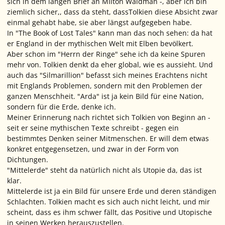
sich in dem langen Brief an MIlton Waldman -, aber ich bin
ziemlich sicher,, dass da steht, dassTolkien diese Absicht zwar
einmal gehabt habe, sie aber längst aufgegeben habe.
In "The Book of Lost Tales" kann man das noch sehen: da hat
er England in der mythischen Welt mit Elben bevölkert.
Aber schon im "Herrn der Ringe" sehe ich da keine Spuren
mehr von. Tolkien denkt da eher global, wie es aussieht. Und
auch das "Silmarillion" befasst sich meines Erachtens nicht
mit Englands Problemen, sondern mit den Problemen der
ganzen Menschheit. "Arda" ist ja kein Bild für eine Nation,
sondern für die Erde, denke ich.
Meiner Erinnerung nach richtet sich Tolkien von Beginn an -
seit er seine mythischen Texte schreibt - gegen ein
bestimmtes Denken seiner Mitmenschen. Er will dem etwas
konkret entgegensetzen, und zwar in der Form von
Dichtungen.
"Mittelerde" steht da natürlich nicht als Utopie da, das ist
klar.
Mittelerde ist ja ein Bild für unsere Erde und deren ständigen
Schlachten. Tolkien macht es sich auch nicht leicht, und mir
scheint, dass es ihm schwer fällt, das Positive und Utopische
in seinen Werken herauszustellen.