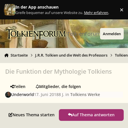
Zu Inhalt springen
In der App anschauen
×
Ig
Greife bequemer auf unsere Website zu.
Mehr erfahren
.
TolkienForum
Anmelden
Startseite
J.R.R. Tolkien und die Welt des Professors
Tolkie
Die Funktion der Mythologie Tolkiens
Teilen
Mitglieder, die folgen
Underworld
17. Juni 2018
8 J.
in
Tolkiens Werke
Neues Thema starten
Auf Thema antworten