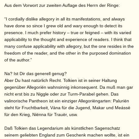
Aus dem Vorwort zur zweiten Auflage des Herrn der Ringe:
“I cordially dislike allegory in all its manifestations, and always
have done so since I grew old and wary enough to detect its
presence. I much prefer history – true or feigned – with its varied
applicability to the thought and experience of readers. I think that
many confuse applicability with allegory, but the one resides in the
freedom of the reader, and the other in the purposed domination
of the author.”
Na? Ist Dir das generell genug?
Aber Du hast natürlich Recht. Tolkien ist in seiner Haltung
gegenüber Allegoriën wahnsinnig inkonsequent. Da muß man gar
nicht erst bis zu Niggle oder zur Turm-Parabel gehen. Das
valinorische Pantheon ist ein einziger Allegoriëngarten: Paluriën
steht für Fruchtbarkeit, Vána für die Jugend, Makar und Meássë
für den Krieg, Niënna für Trauër, usw.
Daß Tolkien das Legendarium als künstlichen Sagenschatz
seinem geliebten England zum Geschenk machen wollte, ist ein