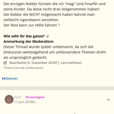
Die einzigen Noldor Fürsten die ich "mag" sind Finarfin und
seine Kinder. Da diese nicht dran teilgenommen haben!
Die Noldor die NICHT mitgemacht haben könnte man
vielleicht irgendwann verzeihen.
Der Rest kann zur Hölle fahren!
?
Wie seht ihr das ganze?
☺
Anmerkung der Moderation:
Dieser Thread wurde später umbenannt, da sich die
Diskussion weitestgehend um umfassendere Themen dreht
als ursprünglich gedacht.
Bearbeitet (
5. Dezember 2018
7 J.
von mathias)
Thema wurde umbenannt
Zitieren
Ersteller-Statistik
Avor
Ehrenmitglied
17. Juni 2018
8 J.