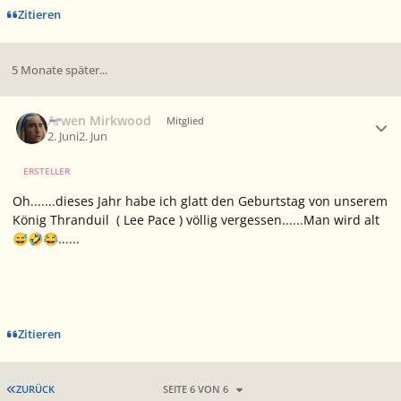
Zitieren
5 Monate später...
Ersteller-Statistik
Arwen Mirkwood
Mitglied
2. Juni
2. Jun
ERSTELLER
Oh.......dieses Jahr habe ich glatt den Geburtstag von unserem
König Thranduil ( Lee Pace ) völlig vergessen......Man wird alt
......
😅
🤣
😂
Zitieren
ERSTE SEITE
ZURÜCK
SEITE 6 VON 6