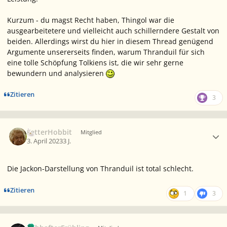
Kurzum - du magst Recht haben, Thingol war die
ausgearbeitetere und vielleicht auch schillerndere Gestalt von
beiden. Allerdings wirst du hier in diesem Thread genügend
Argumente unsererseits finden, warum Thranduil für sich
eine tolle Schöpfung Tolkiens ist, die wir sehr gerne
bewundern und analysieren
Zitieren
3
Ersteller-Statistik
FetterHobbit
Mitglied
3. April 2023
3 J.
Die Jackon-Darstellung von Thranduil ist total schlecht.
Zitieren
1
3
Ersteller-Statistik