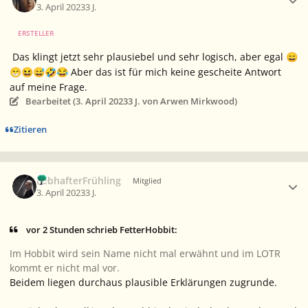
3. April 2023
3 J.
ERSTELLER
Das klingt jetzt sehr plausiebel und sehr logisch, aber egal
😄
Aber das ist für mich keine gescheite Antwort
😁
😆
😅
🤣
😂
auf meine Frage.
Bearbeitet (
3. April 2023
3 J.
von Arwen Mirkwood)
Zitieren
Ersteller-Statistik
LebhafterFrühling
Mitglied
3. April 2023
3 J.
vor 2 Stunden schrieb FetterHobbit:
Im Hobbit wird sein Name nicht mal erwähnt und im LOTR
kommt er nicht mal vor.
Beidem liegen durchaus plausible Erklärungen zugrunde.