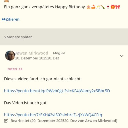
🙉
Ein ganz ganz verspätetes Happy Birthday
🎂
🍰
🥂
🍾
🍷
🎁
🎀
Zitieren
5 Monate später...
Ersteller-Statistik
Arwen Mirkwood
Mitglied
20. Dezember 2025
20. Dez
ERSTELLER
Dieses Video fand ich gar nicht schlecht.
https://youtu.be/nUqcRWvb0gU?si=KF4jWamy2x5Bbr5D
Das Video ist auch gut.
https://youtu.be/7rEXH42vI50?si=hrcZ-zjXxWQ4CFtq
Bearbeitet (
20. Dezember 2025
20. Dez
von Arwen Mirkwood)