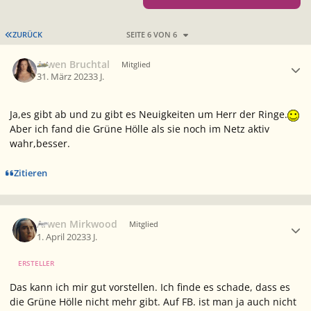
ERSTE SEITE
ZURÜCK
SEITE 6 VON 6
Ersteller-Statistik
Arwen Bruchtal
Mitglied
31. März 2023
3 J.
Ja,es gibt ab und zu gibt es Neuigkeiten um Herr der Ringe.
Aber ich fand die Grüne Hölle als sie noch im Netz aktiv
wahr,besser.
Zitieren
Ersteller-Statistik
Arwen Mirkwood
Mitglied
1. April 2023
3 J.
ERSTELLER
Das kann ich mir gut vorstellen. Ich finde es schade, dass es
die Grüne Hölle nicht mehr gibt. Auf FB. ist man ja auch nicht