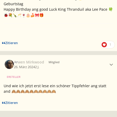
Geburtstag
Happy Birthday ang good Luck King Thranduil aka Lee Pace
🍀
🐞
💐
🍾
🥂
🍷
🎂
🍰
🎀
🎁
Zitieren
1
Ersteller-Statistik
Arwen Mirkwood
Mitglied
26. März 2024
2 J.
ERSTELLER
Und wie ich jetzt erst lese ein schöner Tippfehler ang statt
and
🙈
🙈
🙈
🙈
🙈
🙉
🙉
🙉
🙉
🙉
Zitieren