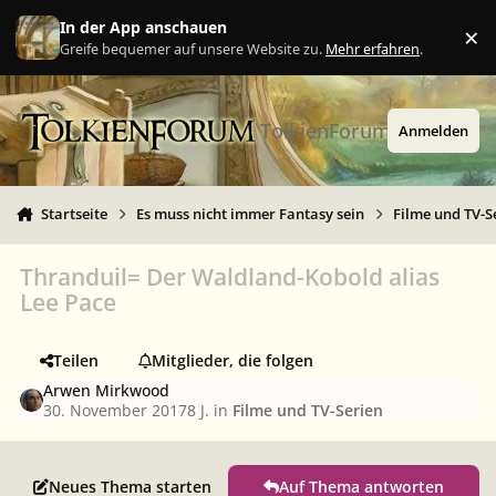
Zu Inhalt springen
In der App anschauen
×
Ig
Greife bequemer auf unsere Website zu.
Mehr erfahren
.
TolkienForum
Anmelden
Startseite
Es muss nicht immer Fantasy sein
Filme und TV-S
Thranduil= Der Waldland-Kobold alias
Lee Pace
Teilen
Mitglieder, die folgen
Arwen Mirkwood
30. November 2017
8 J.
in
Filme und TV-Serien
Neues Thema starten
Auf Thema antworten