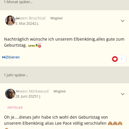
1 Monat später...
Ersteller-Statistik
Arwen Bruchtal
Mitglied
5. Mai 2024
2 J.
Nachträglich wünsche ich unserem Elbenkönig,alles gute zum
Geburtstag.
Zitieren
1
1 Jahr später...
Ersteller-Statistik
Arwen Mirkwood
Mitglied
28. Juni 2025
1 J.
ERSTELLER
Oh je....dieses Jahr habe ich wohl den Geburtstag von
unserem Elbenkönig alias Lee Pace völlig verschlafen
🙈
🙈
🙉