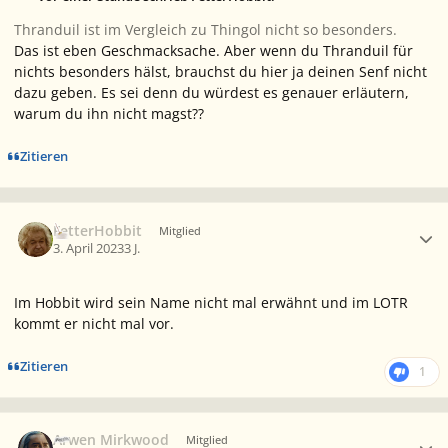
Thranduil ist im Vergleich zu Thingol nicht so besonders.
Das ist eben Geschmacksache. Aber wenn du Thranduil für
nichts besonders hälst, brauchst du hier ja deinen Senf nicht
dazu geben. Es sei denn du würdest es genauer erläutern,
warum du ihn nicht magst??
Zitieren
Ersteller-Statistik
FetterHobbit
Mitglied
3. April 2023
3 J.
Im Hobbit wird sein Name nicht mal erwähnt und im LOTR
kommt er nicht mal vor.
Zitieren
1
Ersteller-Statistik
Arwen Mirkwood
Mitglied