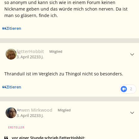
so anonym und kann sich wie in einem Forum keinen
Nickname geben und das würde mich schon nerven. Da ist
man so gläsern, finde ich.
Zitieren
Ersteller-Statistik
FetterHobbit
Mitglied
3. April 2023
3 J.
Thranduil ist im Vergleich zu Thingol nicht so besonders.
Zitieren
2
Ersteller-Statistik
Arwen Mirkwood
Mitglied
3. April 2023
3 J.
ERSTELLER
vor einer Stunde schrieb FetterHobbit: