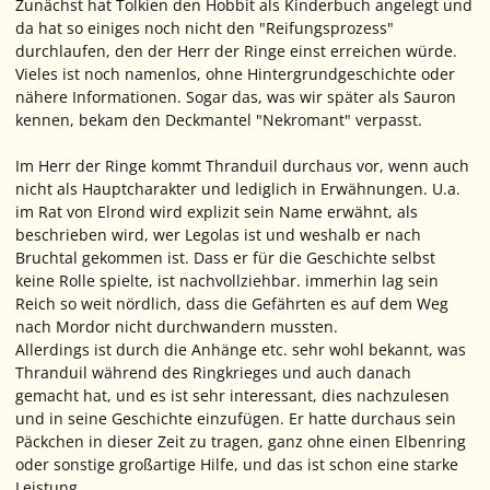
Zunächst hat Tolkien den Hobbit als Kinderbuch angelegt und
da hat so einiges noch nicht den "Reifungsprozess"
durchlaufen, den der Herr der Ringe einst erreichen würde.
Vieles ist noch namenlos, ohne Hintergrundgeschichte oder
nähere Informationen. Sogar das, was wir später als Sauron
kennen, bekam den Deckmantel "Nekromant" verpasst.
Im Herr der Ringe kommt Thranduil durchaus vor, wenn auch
nicht als Hauptcharakter und lediglich in Erwähnungen. U.a.
im Rat von Elrond wird explizit sein Name erwähnt, als
beschrieben wird, wer Legolas ist und weshalb er nach
Bruchtal gekommen ist. Dass er für die Geschichte selbst
keine Rolle spielte, ist nachvollziehbar. immerhin lag sein
Reich so weit nördlich, dass die Gefährten es auf dem Weg
nach Mordor nicht durchwandern mussten.
Allerdings ist durch die Anhänge etc. sehr wohl bekannt, was
Thranduil während des Ringkrieges und auch danach
gemacht hat, und es ist sehr interessant, dies nachzulesen
und in seine Geschichte einzufügen. Er hatte durchaus sein
Päckchen in dieser Zeit zu tragen, ganz ohne einen Elbenring
oder sonstige großartige Hilfe, und das ist schon eine starke
Leistung.