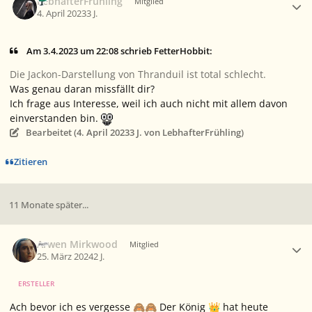
LebhafterFrühling
Mitglied
4. April 2023
3 J.
Am 3.4.2023 um 22:08 schrieb FetterHobbit:
Die Jackon-Darstellung von Thranduil ist total schlecht.
Was genau daran missfällt dir?
Ich frage aus Interesse, weil ich auch nicht mit allem davon
einverstanden bin.
Bearbeitet (
4. April 2023
3 J.
von LebhafterFrühling)
Zitieren
11 Monate später...
Ersteller-Statistik
Arwen Mirkwood
Mitglied
25. März 2024
2 J.
ERSTELLER
Ach bevor ich es vergesse
Der König
hat heute
🙈
🙈
👑