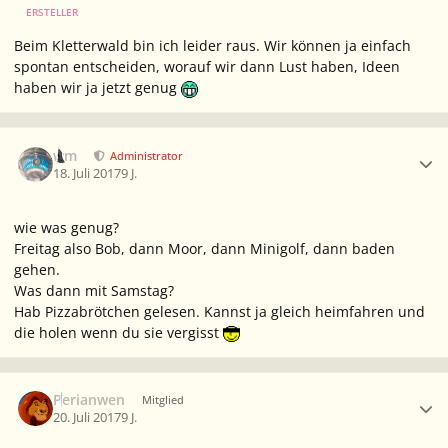
ERSTELLER
Beim Kletterwald bin ich leider raus. Wir können ja einfach
spontan entscheiden, worauf wir dann Lust haben, Ideen
haben wir ja jetzt genug
Ersteller-Statistik
wm
Administrator
18. Juli 2017
9 J.
wie was genug?
Freitag also Bob, dann Moor, dann Minigolf, dann baden
gehen.
Was dann mit Samstag?
Hab Pizzabrötchen gelesen. Kannst ja gleich heimfahren und
die holen wenn du sie vergisst
Ersteller-Statistik
Perianwen
Mitglied
20. Juli 2017
9 J.