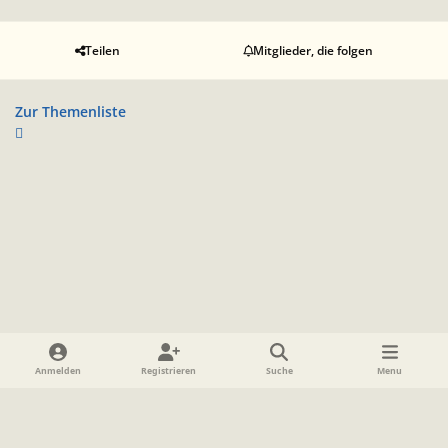
Teilen
Mitglieder, die folgen
Zur Themenliste
Heller Modus
Dunkler Modus
Systemeinstellung
Anmelden
Registrieren
Suche
Menu
Sprache
Datenschutzerklärung
Cookies
Impressum
www.TolkienForum.de
Powered by
Invision Community