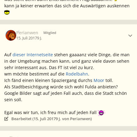
kann ja keiner erwarten das sich die Auswärtigen auskennen
Ersteller-Statistik
Perianwen
Mitglied
15. Juli 2017
9 J.
Auf
dieser Internetseite
stehen gaaaanz viele Dinge, die man
in der Umgebung machen kann, und ganz viele davon sehen
sehr interessant aus. Das FT ist viel zu kurz.
wm möchte bestimmt auf die
Rodelbahn
.
Ich fänd einen kleinen Spaziergang durchs
Moor
toll.
Als Stadtbesichtigung würde sich wohl Fulda anbieten?
Google Bilder sagt auf jeden Fall auch, dass die Stadt schön
sein soll.
Egal was wir tun, ich freu mich auf jeden Fall
Bearbeitet (
15. Juli 2017
9 J.
von Perianwen)
Ersteller-Statistik