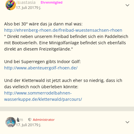
Anastasia
Ehrenmitglied
17. Juli 2017
9 J.
Also bei 30° wäre das ja dann mal was:
http://ehrenberg-rhoen.de/freibad-wuestensachsen-rhoen
" Direkt neben unserem Freibad befindet sich ein Paddelteich
mit Bootsverleih. Eine Minigolfanlage befindet sich ebenfalls
direkt an diesem Freizeitgelände."
Und bei Superregen gibts Indoor Golf:
http://www.abenteuergolf-rhoen.de/
Und der Kletterwald ist jetzt auch eher so niedrig, dass ich
das vielleich noch überleben könnte:
http://www.sommerrodelbahnen-
wasserkuppe.de/kletterwald/parcours/
Ersteller-Statistik
wm
Administrator
17. Juli 2017
9 J.