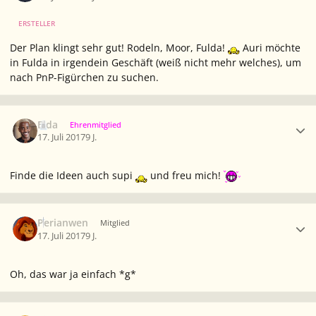
ERSTELLER
Der Plan klingt sehr gut! Rodeln, Moor, Fulda!
Auri möchte
in Fulda in irgendein Geschäft (weiß nicht mehr welches), um
nach PnP-Figürchen zu suchen.
Ersteller-Statistik
Elda
Ehrenmitglied
17. Juli 2017
9 J.
Finde die Ideen auch supi
und freu mich!
Ersteller-Statistik
Perianwen
Mitglied
17. Juli 2017
9 J.
Oh, das war ja einfach *g*
Ersteller-Statistik