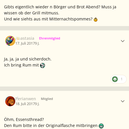
Gibts eigentlich wieder n Börger und Brot Abend? Muss ja
wissen ob der Grill mitmuss.
Und wie siehts aus mit Mitternachtspommes?
Ersteller-Statistik
Anastasia
Ehrenmitglied
17. Juli 2017
9 J.
Ja, ja, ja und sicherdoch.
Ich bring Rum mit
1
Ersteller-Statistik
Perianwen
Mitglied
18. Juli 2017
9 J.
Öhm, Essensthread?
Den Rum bitte in der Originalflasche mitbringen