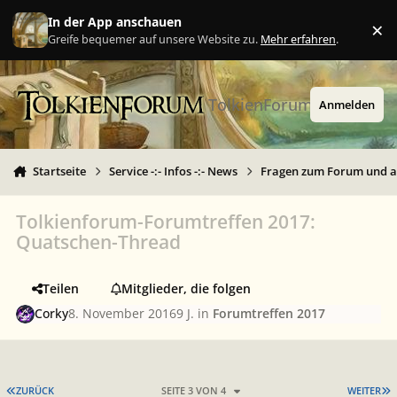
Zu Inhalt springen
In der App anschauen
×
Ig
Greife bequemer auf unsere Website zu.
Mehr erfahren
.
TolkienForum
Anmelden
Startseite
Service -:- Infos -:- News
Fragen zum Forum und 
Tolkienforum-Forumtreffen 2017:
Quatschen-Thread
Teilen
Mitglieder, die folgen
Corky
8. November 2016
9 J.
in
Forumtreffen 2017
ERSTE SEITE
L
ZURÜCK
SEITE 3 VON 4
WEITER