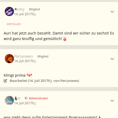
Ersteller-Statistik
Corky
Mitglied
14. Juli 2017
9 J.
ERSTELLER
Auri hat jetzt auch bezahlt. Damit sind wir sicher zu sechst! Es
wird ganz knuffig und gemütlich!
Ersteller-Statistik
Perianwen
Mitglied
14. Juli 2017
9 J.
Klingt prima
Bearbeitet (
14. Juli 2017
9 J.
von Perianwen)
Ersteller-Statistik
wm
Administrator
14. Juli 2017
9 J.
was steht denn aufm Entertainment Prograaaaamm?