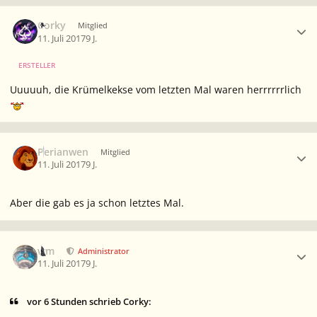
Ersteller-Statistik
Corky
Mitglied
11. Juli 2017
9 J.
ERSTELLER
Uuuuuh, die Krümelkekse vom letzten Mal waren herrrrrrlich
Ersteller-Statistik
Perianwen
Mitglied
11. Juli 2017
9 J.
Aber die gab es ja schon letztes Mal.
Ersteller-Statistik
wm
Administrator
11. Juli 2017
9 J.
vor 6 Stunden schrieb Corky: