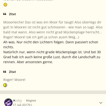
Zitat
Mooorleiche! Das ist was ein Moor für taugt! Also überlegs dir
gut! In Mooren ist nicht gut schmooren - wie man so sagt. Also
bald mal wann. Also wenn nicht grad Mückenplage herrscht...
Roger! Moore! (ok ich geh ja schon ausm Weg...)
Ah was. Nur nicht den Lichtern folgen. Dann passiert schon
nichts.
Natürlich nur, wenn nicht grade Mückenplage ist. Und bei 30
Grad hab ich auch keine große Lust, durch die Landschaft zu
rennen. Aber ansonsten gerne.
Zitat
Roger! Moore!
Ersteller-Statistik
Corky
Mitglied
17. Juli 2017
9 J.