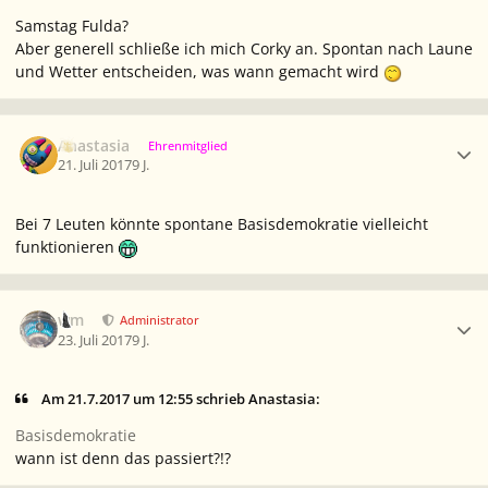
Samstag Fulda?
Aber generell schließe ich mich Corky an. Spontan nach Laune
und Wetter entscheiden, was wann gemacht wird
Ersteller-Statistik
Anastasia
Ehrenmitglied
21. Juli 2017
9 J.
Bei 7 Leuten könnte spontane Basisdemokratie vielleicht
funktionieren
Ersteller-Statistik
wm
Administrator
23. Juli 2017
9 J.
Am 21.7.2017 um 12:55 schrieb Anastasia:
Basisdemokratie
wann ist denn das passiert?!?