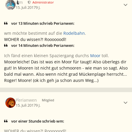
wm
Administrator
15. Juli 2017
9 J.
vor 13 Minuten schrieb Perianwen:
wm möchte bestimmt auf die
Rodelbahn
.
WOHER du wissen?! Roooooodl!
vor 14 Minuten schrieb Perianwen:
Ich fänd einen kleinen Spaziergang durchs
Moor
toll.
Mooorleiche! Das ist was ein Moor für taugt! Also überlegs dir
gut! In Mooren ist nicht gut schmooren - wie man so sagt. Also
bald mal wann. Also wenn nicht grad Mückenplage herrscht...
Roger! Moore! (ok ich geh ja schon ausm Weg...)
Ersteller-Statistik
Perianwen
Mitglied
15. Juli 2017
9 J.
vor einer Stunde schrieb wm:
WOHER du wissen?! Roooooodl!