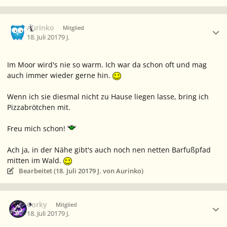
Ersteller-Statistik
Aurinko
Mitglied
18. Juli 2017
9 J.
Im Moor wird's nie so warm. Ich war da schon oft und mag
auch immer wieder gerne hin.
Wenn ich sie diesmal nicht zu Hause liegen lasse, bring ich
Pizzabrötchen mit.
Freu mich schon!
Ach ja, in der Nähe gibt's auch noch nen netten Barfußpfad
mitten im Wald.
Bearbeitet (
18. Juli 2017
9 J.
von Aurinko)
Ersteller-Statistik
Corky
Mitglied
18. Juli 2017
9 J.