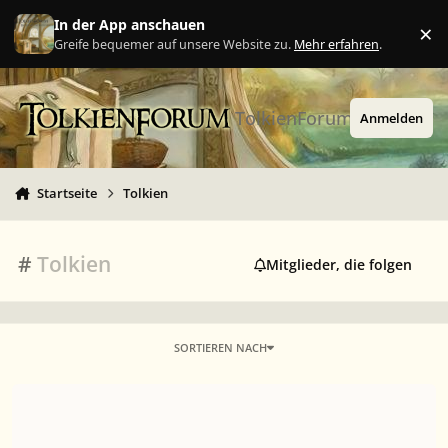
Zu Inhalt springen
In der App anschauen
×
Ig
Greife bequemer auf unsere Website zu.
Mehr erfahren
.
TolkienForum
Anmelden
Startseite
Tolkien
#
Tolkien
Mitglieder, die folgen
SORTIEREN NACH
Tolkien-Vortrag online (kostenfrei)