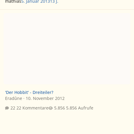
mathias
5. Januar 2013
13 J.
'Der Hobbit' - Dreiteiler?
'Der Hobbit' - Dreiteiler?
Eradûne
·
10. November 2012
22 Kommentare
5.856 Aufrufe