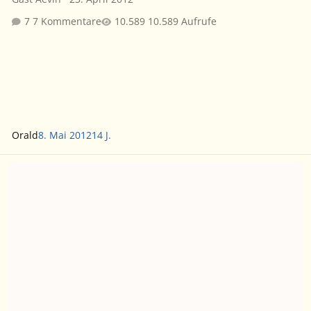
7 Kommentare
10.589 Aufrufe
Orald
8. Mai 2012
14 J.
Lange Herr der Ringe Nacht