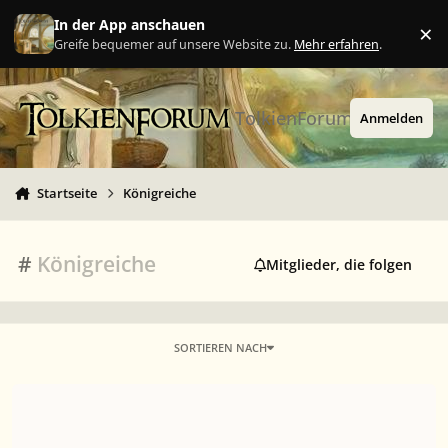
Zu Inhalt springen
In der App anschauen
×
Ig
Greife bequemer auf unsere Website zu.
Mehr erfahren
.
TolkienForum
Anmelden
Startseite
Königreiche
#
Königreiche
Mitglieder, die folgen
SORTIEREN NACH
Wo die Zwerge wohnen?