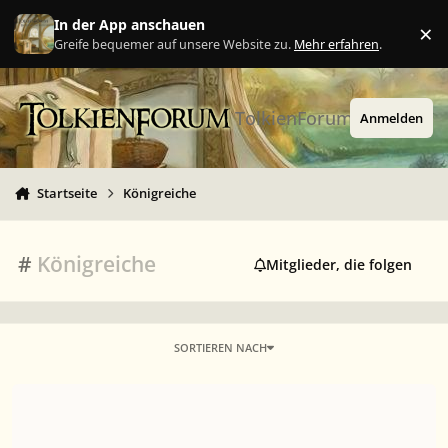
Zu Inhalt springen
In der App anschauen
×
Ig
Greife bequemer auf unsere Website zu.
Mehr erfahren
.
TolkienForum
Anmelden
Startseite
Königreiche
#
Königreiche
Mitglieder, die folgen
SORTIEREN NACH
Wo die Zwerge wohnen?