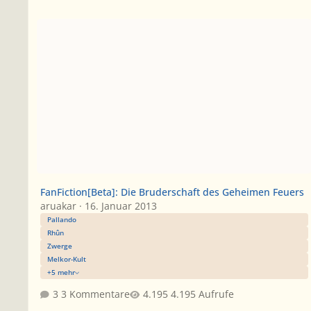
FanFiction[Beta]: Die Bruderschaft des Geheimen Feuers
FanFiction[Beta]: Die Bruderschaft des Geheimen Feuers
aruakar
·
16. Januar 2013
Pallando
Rhûn
Zwerge
Melkor-Kult
+5 mehr
3 Kommentare
4.195 Aufrufe