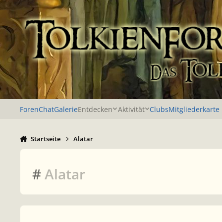
Zu Inhalt springen
Foren
Chat
Galerie
Entdecken
Aktivität
Clubs
Mitgliederkarte
Startseite
Alatar
#
Alatar