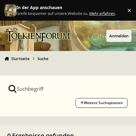
Zu Inhalt springen
In der App anschauen
×
Ig
Greife bequemer auf unsere Website zu.
Mehr erfahren
.
TolkienForum
Anmelden
Startseite
Suche
Weitere Suchoptionen
0 Ergebnisse gefunden