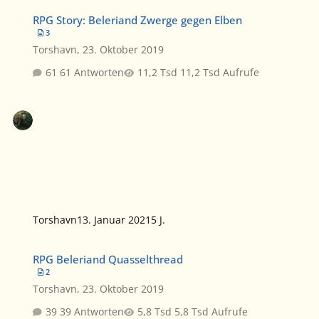
RPG Story: Beleriand Zwerge gegen Elben
RPG Story: Beleriand Zwerge gegen Elben
3
Torshavn
,
23. Oktober 2019
61 Antworten
11,2 Tsd Aufrufe
Torshavn
13. Januar 2021
5 J.
RPG Beleriand Quasselthread
RPG Beleriand Quasselthread
2
Torshavn
,
23. Oktober 2019
39 Antworten
5,8 Tsd Aufrufe