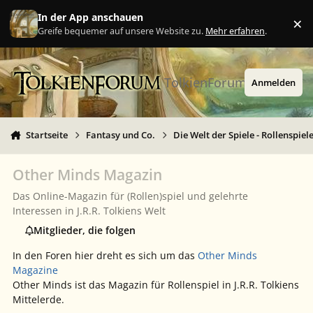
Zu Inhalt springen
In der App anschauen
×
Ig
Greife bequemer auf unsere Website zu.
Mehr erfahren
.
TolkienForum
Anmelden
Startseite
Fantasy und Co.
Die Welt der Spiele - Rollenspiel
Other Minds Magazin
Das Online-Magazin für (Rollen)spiel und gelehrte
Interessen in J.R.R. Tolkiens Welt
Mitglieder, die folgen
In den Foren hier dreht es sich um das
Other Minds
Magazine
Other Minds ist das Magazin für Rollenspiel in J.R.R. Tolkiens
Mittelerde.