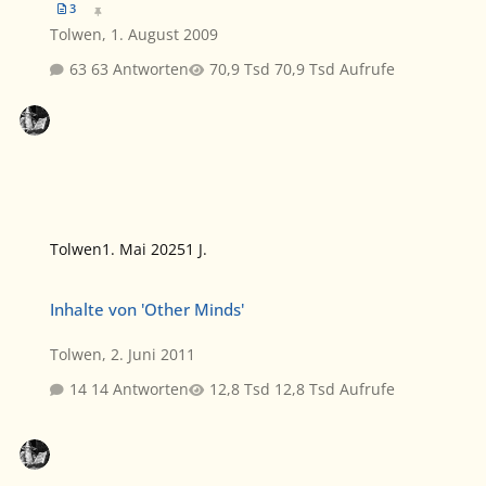
3
Tolwen
,
1. August 2009
63 Antworten
70,9 Tsd Aufrufe
Tolwen
1. Mai 2025
1 J.
Inhalte von 'Other Minds'
Inhalte von 'Other Minds'
Tolwen
,
2. Juni 2011
14 Antworten
12,8 Tsd Aufrufe