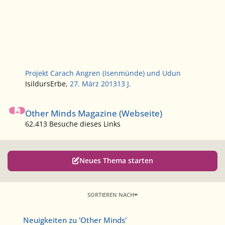
Projekt Carach Angren (Isenmünde) und Udun
IsildursErbe
,
27. März 2013
13 J.
Other Minds Magazine (Webseite)
Other Minds Magazine (Webseite)
62.413 Besuche dieses Links
Neues Thema starten
SORTIEREN NACH
Neuigkeiten zu 'Other Minds'
Neuigkeiten zu 'Other Minds'