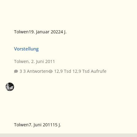
Tolwen
19. Januar 2022
4 J.
Vorstellung
Vorstellung
Tolwen
,
2. Juni 2011
3 Antworten
12,9 Tsd Aufrufe
Tolwen
7. Juni 2011
15 J.