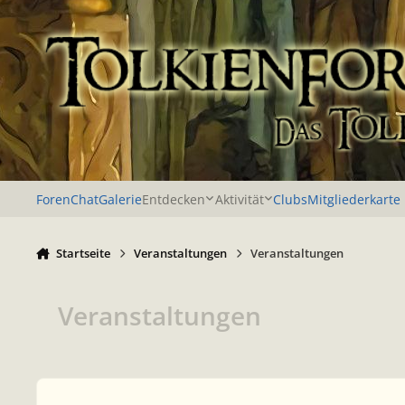
Zu Inhalt springen
Foren
Chat
Galerie
Entdecken
Aktivität
Clubs
Mitgliederkarte
Startseite
Veranstaltungen
Veranstaltungen
Veranstaltungen