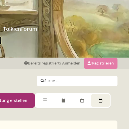
TolkienForum
Bereits registriert? Anmelden
Registrieren
Suche …
tung erstellen
Übersicht
Monatsansicht
Wochenansicht
Tagesansicht