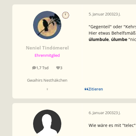
5. Januar 2003
23 J.
"Gegenteil" oder "Kehr
Hier etwas Behelfsmäß
úlumbule
,
úlumbe
"nic
Neniel Tindómerel
Ehrenmitglied
1,7 Tsd
3
Beiträge
Reputation
Gwaihirs Nesthäkchen
Zitieren
♀
6. Januar 2003
23 J.
Wie wäre es mit "telec