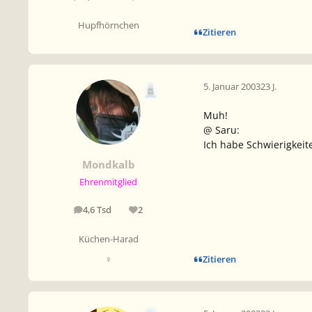
Hupfhörnchen
Zitieren
5. Januar 2003
23 J.
Muh!
@ Saru:
Ich habe Schwierigkeit
Mondkalb
Ehrenmitglied
4,6 Tsd
2
Beiträge
Reputation
Küchen-Harad
Zitieren
♀