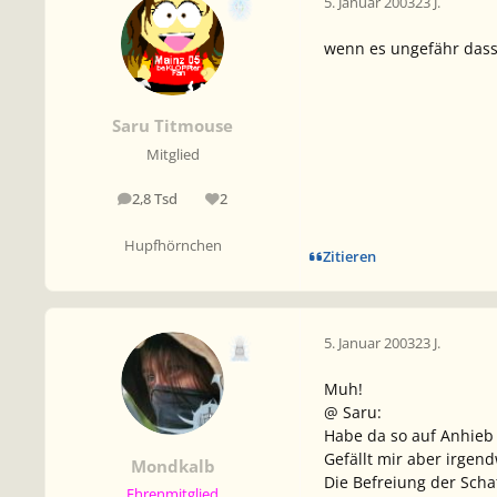
5. Januar 2003
23 J.
wenn es ungefähr dass
Saru Titmouse
Mitglied
2,8 Tsd
2
Beiträge
Reputation
Hupfhörnchen
Zitieren
5. Januar 2003
23 J.
Muh!
@ Saru:
Habe da so auf Anhieb
Gefällt mir aber irgend
Mondkalb
Die Befreiung der Scha
Ehrenmitglied