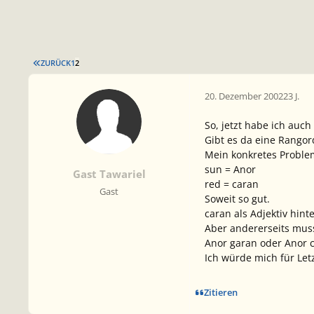
ERSTE SEITE
ZURÜCK
1
2
20. Dezember 2002
23 J.
So, jetzt habe ich auc
Gibt es da eine Rango
Mein konkretes Problem:
sun = Anor
Gast Tawariel
red = caran
Gast
Soweit so gut.
caran
als Adjektiv hin
Aber andererseits mu
Anor garan
oder
Anor 
Ich würde mich für Let
Zitieren