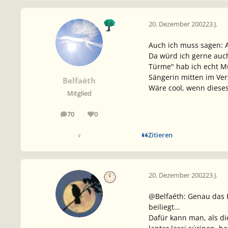
20. Dezember 2002
23 J.
Auch ich muss sagen: A
Da würd ich gerne auch
Türme" hab ich echt Mü
Sängerin mitten im Ver
Belfaéth
Wäre cool, wenn dieses 
Mitglied
70
0
Beiträge
Reputation
Zitieren
♀
20. Dezember 2002
23 J.
@Belfaéth: Genau das P
beiliegt...
Dafür kann man, als d