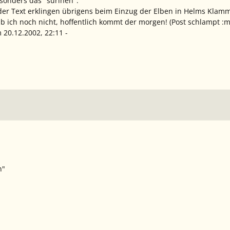
esonders das "súrinen".
der Text erklingen übrigens beim Einzug der Elben in Helms Klam
 ich noch nicht, hoffentlich kommt der morgen! (Post schlampt :
m 20.12.2002, 22:11 -
n"