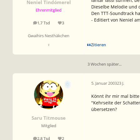
lantar lassi súrinen
, b
Neniel Tindómerel
Dieselbe Melodie und 
Ehrenmitglied
Den TTT-Soundtrack hab
- Editiert von Neniel a
1,7 Tsd
3
Beiträge
Reputation
Gwaihirs Nesthäkchen
Zitieren
♀
3 Wochen später...
5. Januar 2003
23 J.
Könnt ihr mir mal bitte
"Kehrseite der Schatte
übersetzen?
Saru Titmouse
Mitglied
2,8 Tsd
2
Beiträge
Reputation