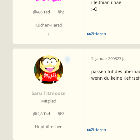
i leithian i nae
:-O
4,6 Tsd
2
Beiträge
Reputation
Küchen-Harad
Zitieren
♀
5. Januar 2003
23 J.
passen tut des überha
wenn du keine Kehrseit
Saru Titmouse
Mitglied
2,8 Tsd
2
Beiträge
Reputation
Hupfhörnchen
Zitieren