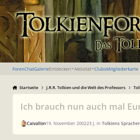
Zu Inhalt springen
Foren
Chat
Galerie
Entdecken
Aktivität
Clubs
Mitgliederkarte
Startseite
J.R.R. Tolkien und die Welt des Professors
Tol
Ich brauch nun auch mal Eur
Caivallon
19. November 2002
23 J.
in
Tolkiens Sprachen