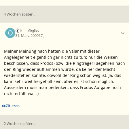
4 Wochen später...
Ersteller-Statistik
Ork
Mitglied
31. März 2009
17 J.
Meiner Meinung nach hatten die Valar mit dieser
Angelegenheit eigentlich gar nichts zu tun; nur die Weisen
beschlossen, dass Frodos (bzw. die Ringträger) Begehren nach
den Ring wieder aufflammen würde, da keiner der Macht
wiederstehen konnte, obwohl der Ring schon weg ist. Ja, das
kann sehr weit hergeholt sein, aber es ist schon möglich.
Ausserdem muss man bedenken, dass Frodos Aufgabe noch
nicht erfüllt war :)
Zitieren
2 Wochen später...