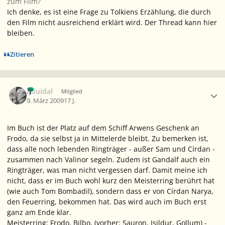
zum Film?
Ich denke, es ist eine Frage zu Tolkiens Erzählung, die durch
den Film nicht ausreichend erklärt wird. Der Thread kann hier
bleiben.
Zitieren
Ersteller-Statistik
Aduidal
Mitglied
9. März 2009
17 J.
Im Buch ist der Platz auf dem Schiff Arwens Geschenk an
Frodo, da sie selbst ja in Mittelerde bleibt. Zu bemerken ist,
dass alle noch lebenden Ringträger - außer Sam und Círdan -
zusammen nach Valinor segeln. Zudem ist Gandalf auch ein
Ringträger, was man nicht vergessen darf. Damit meine ich
nicht, dass er im Buch wohl kurz den Meisterring berührt hat
(wie auch Tom Bombadil), sondern dass er von Círdan Narya,
den Feuerring, bekommen hat. Das wird auch im Buch erst
ganz am Ende klar.
Meisterring: Frodo, Bilbo, (vorher: Sauron, Isildur, Gollum) -