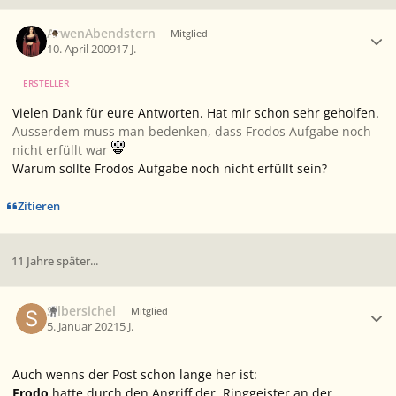
Ersteller-Statistik
ArwenAbendstern
Mitglied
10. April 2009
17 J.
ERSTELLER
Vielen Dank für eure Antworten. Hat mir schon sehr geholfen.
Ausserdem muss man bedenken, dass Frodos Aufgabe noch
nicht erfüllt war
Warum sollte Frodos Aufgabe noch nicht erfüllt sein?
Zitieren
11 Jahre später...
Ersteller-Statistik
Silbersichel
Mitglied
5. Januar 2021
5 J.
Auch wenns der Post schon lange her ist:
Frodo
hatte durch den Angriff der Ringgeister an der