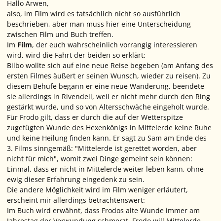
Hallo Arwen,
also, im Film wird es tatsächlich nicht so ausführlich
beschrieben, aber man muss hier eine Unterscheidung
zwischen Film und Buch treffen.
Im
Film
, der euch wahrscheinlich vorrangig interessieren
wird, wird die Fahrt der beiden so erklärt:
Bilbo wollte sich auf eine neue Reise begeben (am Anfang des
ersten Filmes äußert er seinen Wunsch, wieder zu reisen). Zu
diesem Behufe begann er eine neue Wanderung, beendete
sie allerdings in Rivendell, weil er nicht mehr durch den Ring
gestärkt wurde, und so von Altersschwäche eingeholt wurde.
Für Frodo gilt, dass er durch die auf der Wetterspitze
zugefügten Wunde des Hexenkönigs in Mittelerde keine Ruhe
und keine Heilung finden kann. Er sagt zu Sam am Ende des
3. Films sinngemäß: "Mittelerde ist gerettet worden, aber
nicht für mich", womit zwei Dinge gemeint sein können:
Einmal, dass er nicht in Mittelerde weiter leben kann, ohne
ewig dieser Erfahrung eingedenk zu sein.
Die andere Möglichkeit wird im Film weniger erläutert,
erscheint mir allerdings betrachtenswert:
Im Buch wird erwähnt, dass Frodos alte Wunde immer am
Jahrestag der Verwundung schmerzt. Frodo will Mittelerde