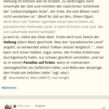
Stellung im Kleinen wie im Großen, zu verbringen noch
innerhalb der Zeit und inmitten der natürlichen Schönheit
der "unbeschädigten Arda", der Erde, die vom Bösen noch
nicht verdorben ist."
(Brief Nr.246 an Mrs. Eileen Elgar)
Wird denn von Tolkien irgendwo Aman beschrieben als
paradisisches heilendes Land, in dem Schmerz und Leid, der
von außerhalb kommt verblaßt?
Ja wird es, siehe das Zitat oben. Frodo wird zum Zweck der
Heilung
übers Meer geschickt. Was das "paradiesische Land"
angeht, so verwendet selbst Tolkien diesen Vergleich:
"...man
kann sich einen Hobbit, sogar einen, der Frodos Erlebnisse
durchgemacht hatte, nur schwer glücklich vorstellen, und sei
es in einem
Paradies auf Erden
, wenn er niemanden
seinesgleichen als Gefährten hätte, und Bilbo war derjenige,
den Frodo am liebsten hatte."
(vgl. ebd.)
Bearbeitet (
4. März 2009
17 J.
von Fangli)
Zitieren
Ersteller-Statistik
EorlBruder
Mitglied