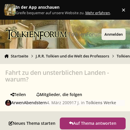
Zu Inhalt springen
In der App anschauen
×
Ig
Greife bequemer auf unsere Website zu.
Mehr erfahren
.
TolkienForum
Anmelden
Startseite
J.R.R. Tolkien und die Welt des Professors
Tolkie
Fahrt zu den unsterblichen Landen -
warum?
Teilen
Mitglieder, die folgen
ArwenAbendstern
4. März 2009
17 J.
in
Tolkiens Werke
Neues Thema starten
Auf Thema antworten