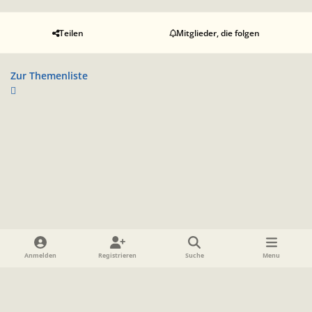
Teilen
Mitglieder, die folgen
Zur Themenliste
Heller Modus
Dunkler Modus
Systemeinstellung
Anmelden
Registrieren
Suche
Menu
Sprache
Datenschutzerklärung
Cookies
Impressum
www.TolkienForum.de
Powered by
Invision Community