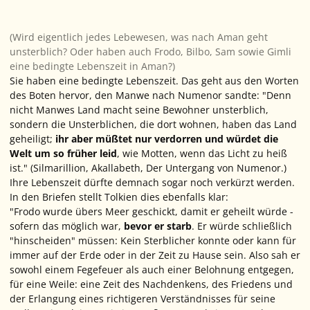
(Wird eigentlich jedes Lebewesen, was nach Aman geht
unsterblich? Oder haben auch Frodo, Bilbo, Sam sowie Gimli
eine bedingte Lebenszeit in Aman?)
Sie haben eine bedingte Lebenszeit. Das geht aus den Worten
des Boten hervor, den Manwe nach Numenor sandte:
"Denn
nicht Manwes Land macht seine Bewohner unsterblich,
sondern die Unsterblichen, die dort wohnen, haben das Land
geheiligt;
ihr aber müßtet nur verdorren und würdet die
Welt um so früher leid
, wie Motten, wenn das Licht zu heiß
ist."
(Silmarillion, Akallabeth, Der Untergang von Numenor.)
Ihre Lebenszeit dürfte demnach sogar noch verkürzt werden.
In den Briefen stellt Tolkien dies ebenfalls klar:
"Frodo wurde übers Meer geschickt, damit er geheilt würde -
sofern das möglich war,
bevor er starb
. Er würde schließlich
"hinscheiden" müssen: Kein Sterblicher konnte oder kann für
immer auf der Erde oder in der Zeit zu Hause sein. Also sah er
sowohl einem Fegefeuer als auch einer Belohnung entgegen,
für eine Weile: eine Zeit des Nachdenkens, des Friedens und
der Erlangung eines richtigeren Verständnisses für seine