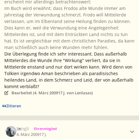
erscheint mir allerdings betrachtenswert:
Im Buch wird erwähnt, dass Frodos alte Wunde immer am
Jahrestag der Verwundung schmerzt. Frodo will Mittelerde
verlassen, um im Elbenland seine Heilung finden zu können.
Dies kann er, weil die Verwundung eine Angelegenheit
Mittelerdes ist, und mit dem Entrückten Land nichts zu tun
hat. Es ist vergleichbar mit dem christlichen Paradies, da kann
man schließlich auch keine Wunden mehr fühlen.
Die Überlegung finde ich sehr interessant. Dass außerhalb
Mittelerdes die Wunde ihre "Wirkung" verliert, da sie in
Mittelerde enstand und nur dort wirken kann. Wird denn von
Tolkien irgendwo Aman beschrieben als paradisisches
heilendes Land, in dem Schmerz und Leid, der von außerhalb
kommt verblaßt?
Bearbeitet (
4. März 2009
17 J.
von Lenlasas)
Zitieren
Ersteller-Statistik
Fangli
Ehrenmitglied
4. März 2009
17 J.