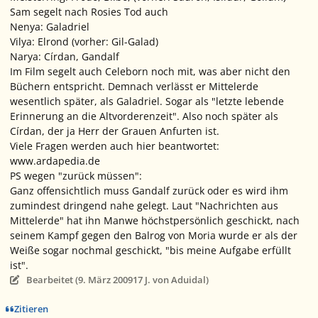
Sam segelt nach Rosies Tod auch
Nenya: Galadriel
Vilya: Elrond (vorher: Gil-Galad)
Narya: Círdan, Gandalf
Im Film segelt auch Celeborn noch mit, was aber nicht den
Büchern entspricht. Demnach verlässt er Mittelerde
wesentlich später, als Galadriel. Sogar als "letzte lebende
Erinnerung an die Altvorderenzeit". Also noch später als
Círdan, der ja Herr der Grauen Anfurten ist.
Viele Fragen werden auch hier beantwortet:
www.ardapedia.de
PS wegen "zurück müssen":
Ganz offensichtlich muss Gandalf zurück oder es wird ihm
zumindest dringend nahe gelegt. Laut "Nachrichten aus
Mittelerde" hat ihn Manwe höchstpersönlich geschickt, nach
seinem Kampf gegen den Balrog von Moria wurde er als der
Weiße sogar nochmal geschickt, "bis meine Aufgabe erfüllt
ist".
Bearbeitet (
9. März 2009
17 J.
von Aduidal)
Zitieren