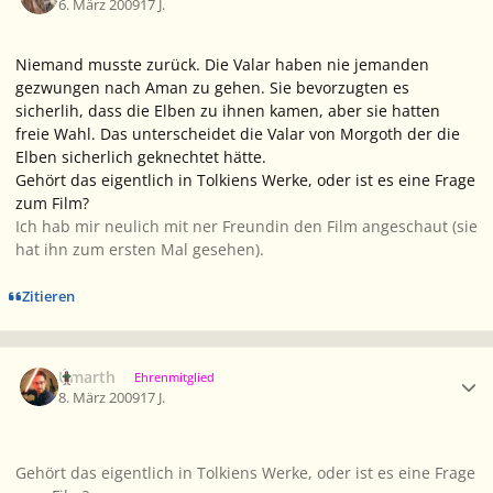
6. März 2009
17 J.
Niemand musste zurück. Die Valar haben nie jemanden
gezwungen nach Aman zu gehen. Sie bevorzugten es
sicherlih, dass die Elben zu ihnen kamen, aber sie hatten
freie Wahl. Das unterscheidet die Valar von Morgoth der die
Elben sicherlich geknechtet hätte.
Gehört das eigentlich in Tolkiens Werke, oder ist es eine Frage
zum Film?
Ich hab mir neulich mit ner Freundin den Film angeschaut (sie
hat ihn zum ersten Mal gesehen).
Zitieren
Ersteller-Statistik
Úmarth
Ehrenmitglied
8. März 2009
17 J.
Gehört das eigentlich in Tolkiens Werke, oder ist es eine Frage