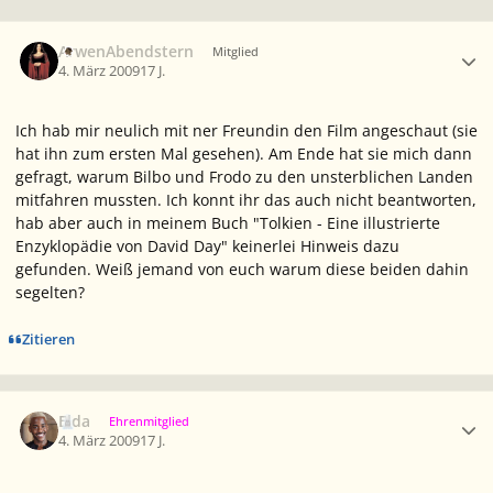
Ersteller-Statistik
ArwenAbendstern
Mitglied
4. März 2009
17 J.
Ich hab mir neulich mit ner Freundin den Film angeschaut (sie
hat ihn zum ersten Mal gesehen). Am Ende hat sie mich dann
gefragt, warum Bilbo und Frodo zu den unsterblichen Landen
mitfahren mussten. Ich konnt ihr das auch nicht beantworten,
hab aber auch in meinem Buch "Tolkien - Eine illustrierte
Enzyklopädie von David Day" keinerlei Hinweis dazu
gefunden. Weiß jemand von euch warum diese beiden dahin
segelten?
Zitieren
Ersteller-Statistik
Elda
Ehrenmitglied
4. März 2009
17 J.