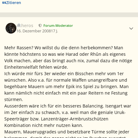
Zitieren
Ersteller-Statistik
Acheros
Forum-Moderator
16. Dezember 2008
17 J.
Mehr Rassen? Wo willst du die denn herbekommen? Man
könnte höchstens so was wie Harad oder Rhûn als eigenes
Volk machen, aber das bringt auch nix, zumal dazu die nötige
Einheitenvielfalt fehlen würde.
Ich würde mir fürs 3er wieder ein Bisschen mehr vom 1er
wünschen. Also v.a. für normale Waffen unangreifbare und
begehbare Mauern um mehr Epik ins Spiel zu bringen. Man
kann nämlich nicht einfach mit ein paar Reitern ne Festung
stürmen.
Ausserdem wäre ich für ein besseres Balancing. Isengart war
im 2er einfach zu schwach, v.a. weil man die geniale Uruk-
Speerträger bzw. Lanzenträger-Armbrustschützen
Kombination nicht mehr nutzen kann.
Mauern, Mauerupgrades und besetzbare Türme sollte jeder