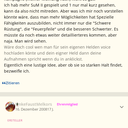
Ich hab mehr SuM II gespielt und 1 nur mal kurz gesehen,
kann da also nicht mitreden. Aber was ich mir noch vorstellen
könnte wäre, dass man mehr Möglichkeiten hat Spezielle
Fähigkeiten auszubilden, nicht immer nur die "Schwere
Rüstung", die "Feuerpfeile" und die besseren Schwerter. Es
müsste da noch etwas weiter detaillierteres kommen, aber
naja. Man wird sehen.
Wäre doch cool wen man für sein eigenen Helden voice
hochladen könte und dein eigner Held dann deine
Aufnahmen spricht wenn du in anklickst.
Eigentlich eine lustige Idee, aber ob sie so starken Halt findet,
bezweifle ich.
Zitieren
Ersteller-Statistik
LinkeFaustMelkors
Ehrenmitglied
16. Dezember 2008
17 J.
ERSTELLER