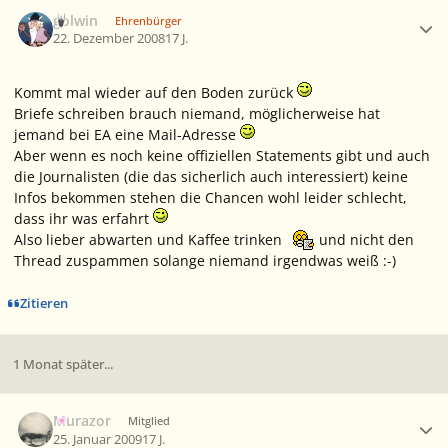
Ersteller-Statistik
golwin
Ehrenbürger
22. Dezember 2008
17 J.
Kommt mal wieder auf den Boden zurück
Briefe schreiben brauch niemand, möglicherweise hat
jemand bei EA eine Mail-Adresse
Aber wenn es noch keine offiziellen Statements gibt und auch
die Journalisten (die das sicherlich auch interessiert) keine
Infos bekommen stehen die Chancen wohl leider schlecht,
dass ihr was erfahrt
Also lieber abwarten und Kaffee trinken
und nicht den
Thread zuspammen solange niemand irgendwas weiß :-)
Zitieren
1 Monat später...
Ersteller-Statistik
Murazor
Mitglied
25. Januar 2009
17 J.