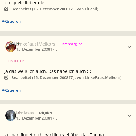
Ich spiele lieber die I.
Bearbeitet (
15. Dezember 2008
17 J.
von Eluchil)
Zitieren
Ersteller-Statistik
LinkeFaustMelkors
Ehrenmitglied
15. Dezember 2008
17 J.
ERSTELLER
Ja das weiß ich auch. Das habe ich auch ;D
Bearbeitet (
15. Dezember 2008
17 J.
von LinkeFaustMelkors)
Zitieren
Ersteller-Statistik
Lenlasas
Mitglied
15. Dezember 2008
17 J.
Ja, man findet nicht wirklich viel über das Thema.