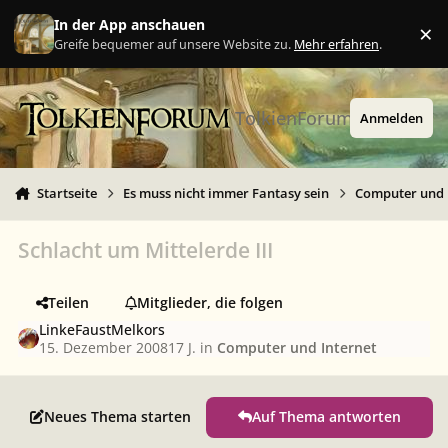
Zu Inhalt springen
In der App anschauen
×
Ig
Greife bequemer auf unsere Website zu.
Mehr erfahren
.
TolkienForum
Anmelden
Startseite
Es muss nicht immer Fantasy sein
Computer und 
Schlacht um Mittelerde III
Teilen
Mitglieder, die folgen
LinkeFaustMelkors
15. Dezember 2008
17 J.
in
Computer und Internet
Neues Thema starten
Auf Thema antworten