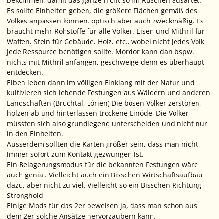
bekommen, damit das ganze nicht so im Ruschen ausartet.
Es sollte Einheiten geben, die größere Flächen gemäß des
Volkes anpassen können, optisch aber auch zweckmäßig. Es
braucht mehr Rohstoffe für alle Völker. Eisen und Mithril für
Waffen, Stein für Gebäude, Holz, etc., wobei nicht jedes Volk
jede Ressource benötigen sollte. Mordor kann dan bspw.
nichts mit Mithril anfangen, geschweige denn es überhaupt
entdecken.
Elben leben dann im völligen Einklang mit der Natur und
kultivieren sich lebende Festungen aus Wäldern und anderen
Landschaften (Bruchtal, Lórien) Die bösen Völker zerstören,
holzen ab und hinterlassen trockene Einöde. Die Völker
müssten sich also grundlegend unterscheiden und nicht nur
in den Einheiten.
Ausserdem sollten die Karten größer sein, dass man nicht
immer sofort zum Kontakt gezwungen ist.
Ein Belagerungsmodus für die bekannten Festungen wäre
auch genial. Vielleicht auch ein Bisschen Wirtschaftsaufbau
dazu, aber nicht zu viel. Vielleicht so ein Bisschen Richtung
Stronghold.
Einige Mods für das 2er beweisen ja, dass man schon aus
dem 2er solche Ansätze hervorzaubern kann.