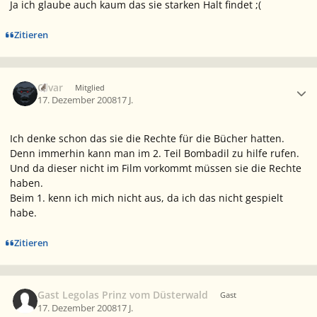
Ja ich glaube auch kaum das sie starken Halt findet ;(
Zitieren
Ersteller-Statistik
Olvar
Mitglied
17. Dezember 2008
17 J.
Ich denke schon das sie die Rechte für die Bücher hatten.
Denn immerhin kann man im 2. Teil Bombadil zu hilfe rufen.
Und da dieser nicht im Film vorkommt müssen sie die Rechte
haben.
Beim 1. kenn ich mich nicht aus, da ich das nicht gespielt
habe.
Zitieren
Gast Legolas Prinz vom Düsterwald
Gast
17. Dezember 2008
17 J.