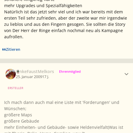
mehr Upgrades und Spezialfähigkeiten
Natürlich ist das jetzt sehr viel und ich war bereits mit dem
ersten Teil sehr zufrieden, aber der zweite war mir irgendwie
zu lieblos und aus den Fingern gesogen. Sie sollten die Story
von
Der Herr der Ringe
einfach nochmal neu als Kampagne
aufrollen
.
Zitieren
Ersteller-Statistik
LinkeFaustMelkors
Ehrenmitglied
25. Januar 2009
17 J.
ERSTELLER
Ich mach dann auch mal eine Liste mit 'Forderungen' und
Wünschen;
größere Maps
größere Gebäude
mehr Einheiten- und Gebäude- sowie Heldenvielfalt(Was ist