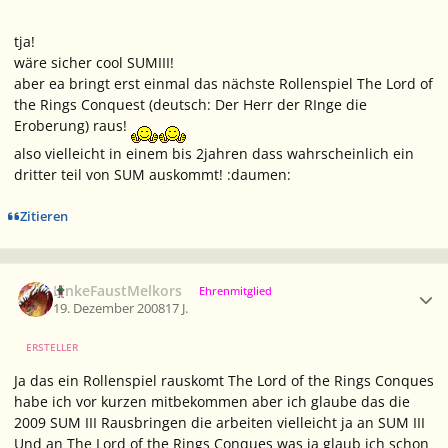
tja!
wäre sicher cool SUMIII!
aber ea bringt erst einmal das nächste Rollenspiel The Lord of
the Rings Conquest (deutsch: Der Herr der RInge die
Eroberung) raus!
also vielleicht in einem bis 2jahren dass wahrscheinlich ein
dritter teil von SUM auskommt! :daumen:
Zitieren
Ersteller-Statistik
LinkeFaustMelkors
Ehrenmitglied
19. Dezember 2008
17 J.
ERSTELLER
Ja das ein Rollenspiel rauskomt The Lord of the Rings Conques
habe ich vor kurzen mitbekommen aber ich glaube das die
2009 SUM III Rausbringen die arbeiten vielleicht ja an SUM III
Und an The Lord of the Rings Conques was ja glaub ich schon