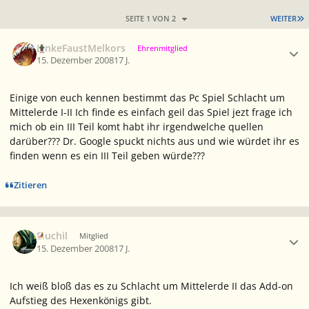
L
SEITE 1 VON 2
WEITER
Ersteller-Statistik
LinkeFaustMelkors
Ehrenmitglied
15. Dezember 2008
17 J.
Einige von euch kennen bestimmt das Pc Spiel Schlacht um
Mittelerde I-II Ich finde es einfach geil das Spiel jezt frage ich
mich ob ein III Teil komt habt ihr irgendwelche quellen
darüber??? Dr. Google spuckt nichts aus und wie würdet ihr es
finden wenn es ein III Teil geben würde???
Zitieren
Ersteller-Statistik
Eluchil
Mitglied
15. Dezember 2008
17 J.
Ich weiß bloß das es zu Schlacht um Mittelerde II das Add-on
Aufstieg des Hexenkönigs gibt.