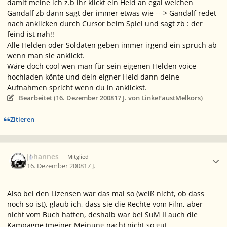
damit meine ich z.b ihr klickt ein Held an egal welchen
Gandalf zb dann sagt der immer etwas wie ---> Gandalf redet
nach anklicken durch Cursor beim Spiel und sagt zb : der
feind ist nah!!
Alle Helden oder Soldaten geben immer irgend ein spruch ab
wenn man sie anklickt.
Wäre doch cool wen man für sein eigenen Helden voice
hochladen könte und dein eigner Held dann deine
Aufnahmen spricht wenn du in anklickst.
Bearbeitet (
16. Dezember 2008
17 J.
von LinkeFaustMelkors)
Zitieren
Ersteller-Statistik
Johannes
Mitglied
16. Dezember 2008
17 J.
Also bei den Lizensen war das mal so (weiß nicht, ob dass
noch so ist), glaub ich, dass sie die Rechte vom Film, aber
nicht vom Buch hatten, deshalb war bei SuM II auch die
Kampagne (meiner Meinung nach) nicht so gut.