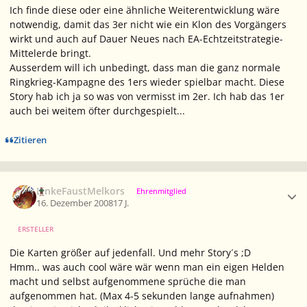
Ich finde diese oder eine ähnliche Weiterentwicklung wäre
notwendig, damit das 3er nicht wie ein Klon des Vorgängers
wirkt und auch auf Dauer Neues nach EA-Echtzeitstrategie-
Mittelerde bringt.
Ausserdem will ich unbedingt, dass man die ganz normale
Ringkrieg-Kampagne des 1ers wieder spielbar macht. Diese
Story hab ich ja so was von vermisst im 2er. Ich hab das 1er
auch bei weitem öfter durchgespielt...
Zitieren
Ersteller-Statistik
LinkeFaustMelkors
Ehrenmitglied
16. Dezember 2008
17 J.
ERSTELLER
Die Karten größer auf jedenfall. Und mehr Story´s ;D
Hmm.. was auch cool wäre wär wenn man ein eigen Helden
macht und selbst aufgenommene sprüche die man
aufgenommen hat. (Max 4-5 sekunden lange aufnahmen)