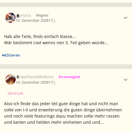
Ersteller-Statistik
Elenora
Mitglied
16. Dezember 2008
17 J.
Hab alle Teile, finds einfach klasse...
Wär bestimmt cool wenns nen 3. Teil geben würde...
Zitieren
Ersteller-Statistik
LinkeFaustMelkors
Ehrenmitglied
16. Dezember 2008
17 J.
ERSTELLER
Also ich finde das jeder teil gute dinge hat und nicht man
solte von I-II und erweiterung die guten dinge übernehmen
und noch viele featurings dazu machen solte mehr rassen
und karten und helden mehr einheiten und und...