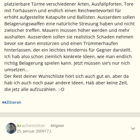
platzierbare Türme verschiedener Arten, Ausfallpforten, Tore
mit Torhäusern und endlich einen Reichweitevorteil für
erhöht aufgestellte Katapulte und Ballisten. Ausserdem sollen
Belagerungswaffen eine natürliche Streuung haben und nicht
zielsicher treffen. Mauern müssen höher werden und mehr
aushalten. Ausserdem sollen sie realistisch Schaden nehmen
bevor sie dann einstürzen und einen Trümmerhaufen
hinterlassen, der ein leichtes Hindernis für Gegner darstellt.
Ich hab also schon ziemlich konkrete Ideen, wie man endlich
richtig Belagerung spielen kann. Jetzt müssen sie's nur nich
umsetzen...
Der Rest deiner Wunschliste hört sich auch gut an, aber da
hab ich auch noch paar andere Ideen. Hab aber keine Zeit,
die jetz alle aufzuzählen. :-O
Zitieren
Ersteller-Statistik
Drachentöter
Mitglied
25. Januar 2009
17 J.