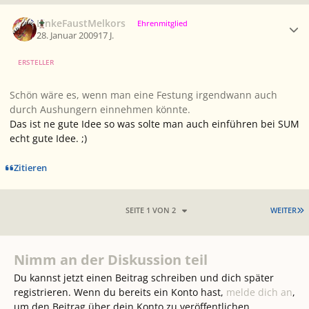
Ersteller-Statistik
LinkeFaustMelkors
Ehrenmitglied
28. Januar 2009
17 J.
ERSTELLER
Schön wäre es, wenn man eine Festung irgendwann auch
durch Aushungern einnehmen könnte.
Das ist ne gute Idee so was solte man auch einführen bei SUM
echt gute Idee. ;)
Zitieren
L
SEITE 1 VON 2
WEITER
Nimm an der Diskussion teil
Du kannst jetzt einen Beitrag schreiben und dich später
registrieren. Wenn du bereits ein Konto hast,
melde dich an
,
um den Beitrag über dein Konto zu veröffentlichen.