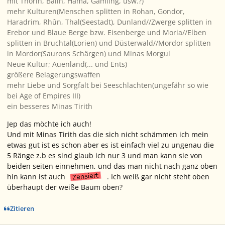
mit Thorin, Balin, Hama, Gamling, usw.?)
mehr Kulturen(Menschen
splitten
in Rohan, Gondor,
Haradrim, Rhûn, Thal(Seestadt), Dunland//Zwerge splitten in
Erebor und Blaue Berge bzw. Eisenberge und Moria//Elben
splitten in Bruchtal(Lorien) und Düsterwald//Mordor splitten
in Mordor(Saurons Schärgen) und Minas Morgul
Neue Kultur; Auenland(... und Ents)
größere Belagerungswaffen
mehr Liebe und Sorgfalt bei Seeschlachten(ungefähr so wie
bei
Age of Empires III
)
ein besseres Minas Tirith
Jep das möchte ich auch!
Und mit Minas Tirith das die sich nicht schämmen ich mein
etwas gut ist es schon aber es ist einfach viel zu ungenau die
5 Ränge z.b es sind glaub ich nur 3 und man kann sie von
beiden seiten einnehmen, und das man nicht nach ganz oben
hin kann ist auch
. Ich weiß gar nicht steht oben
überhaupt der weiße Baum oben?
Zitieren