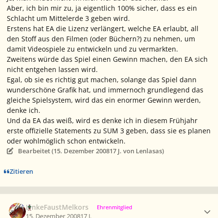
Aber, ich bin mir zu, ja eigentlich 100% sicher, dass es ein
Schlacht um Mittelerde 3 geben wird.
Erstens hat EA die Lizenz verlängert, welche EA erlaubt, all
den Stoff aus den Filmen (oder Büchern?) zu nehmen, um
damit Videospiele zu entwickeln und zu vermarkten.
Zweitens würde das Spiel einen Gewinn machen, den EA sich
nicht entgehen lassen wird.
Egal, ob sie es richtig gut machen, solange das Spiel dann
wunderschöne Grafik hat, und immernoch grundlegend das
gleiche Spielsystem, wird das ein enormer Gewinn werden,
denke ich.
Und da EA das weiß, wird es denke ich in diesem Frühjahr
erste offizielle Statements zu SUM 3 geben, dass sie es planen
oder wohlmöglich schon entwickeln.
Bearbeitet (
15. Dezember 2008
17 J.
von Lenlasas)
Zitieren
Ersteller-Statistik
LinkeFaustMelkors
Ehrenmitglied
15. Dezember 2008
17 J.