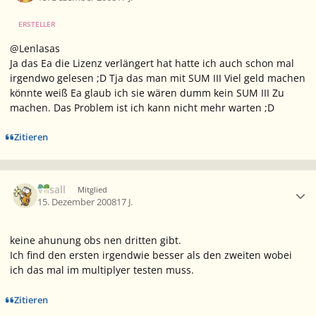
ERSTELLER
@Lenlasas
Ja das Ea die Lizenz verlängert hat hatte ich auch schon mal
irgendwo gelesen ;D Tja das man mit SUM III Viel geld machen
könnte weiß Ea glaub ich sie wären dumm kein SUM III Zu
machen. Das Problem ist ich kann nicht mehr warten ;D
Zitieren
Ersteller-Statistik
Vasall
Mitglied
15. Dezember 2008
17 J.
keine ahunung obs nen dritten gibt.
Ich find den ersten irgendwie besser als den zweiten wobei
ich das mal im multiplyer testen muss.
Zitieren