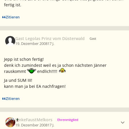
fertig ist.
Zitieren
Gast Legolas Prinz vom Düsterwald
Gast
19. Dezember 2008
17 J.
Jepp ist schon fertig!
denk ich zumindest weil es ja schon nächsten Jänner
rauskommt
endlich!!!!!
Ja und SUM III!
kann man ja bei EA nachfragen!
Zitieren
Ersteller-Statistik
LinkeFaustMelkors
Ehrenmitglied
19. Dezember 2008
17 J.