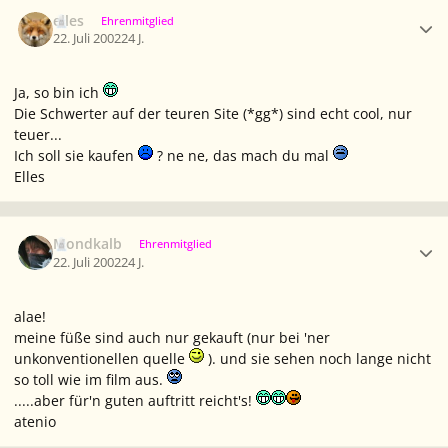
Ersteller-Statistik
elles
Ehrenmitglied
22. Juli 2002
24 J.
Ja, so bin ich
Die Schwerter auf der teuren Site (*gg*) sind echt cool, nur
teuer...
Ich soll sie kaufen
? ne ne, das mach du mal
Elles
Ersteller-Statistik
Mondkalb
Ehrenmitglied
22. Juli 2002
24 J.
alae!
meine füße sind auch nur gekauft (nur bei 'ner
unkonventionellen quelle
). und sie sehen noch lange nicht
so toll wie im film aus.
.....aber für'n guten auftritt reicht's!
atenio