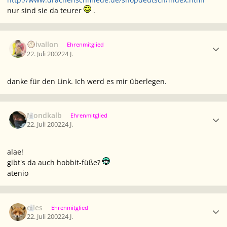
nur sind sie da teurer
.
Ersteller-Statistik
Caivallon
Ehrenmitglied
22. Juli 2002
24 J.
danke für den Link. Ich werd es mir überlegen.
Ersteller-Statistik
Mondkalb
Ehrenmitglied
22. Juli 2002
24 J.
alae!
gibt's da auch hobbit-füße?
atenio
Ersteller-Statistik
elles
Ehrenmitglied
22. Juli 2002
24 J.