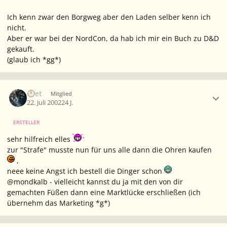
Ich kenn zwar den Borgweg aber den Laden selber kenn ich
nicht.
Aber er war bei der NordCon, da hab ich mir ein Buch zu D&D
gekauft.
(glaub ich *gg*)
Ersteller-Statistik
Aset
Mitglied
22. Juli 2002
24 J.
ERSTELLER
sehr hilfreich elles
zur "Strafe" musste nun für uns alle dann die Ohren kaufen
,
neee keine Angst ich bestell die Dinger schon
@mondkalb - vielleicht kannst du ja mit den von dir
gemachten Füßen dann eine Marktlücke erschließen (ich
übernehm das Marketing *g*)