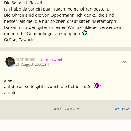
Die Seite ist Klasse!
Ich habe da vor ein paar Tagen meine Ohren bestellt.
Die Ohren sind die von Oppermann. Ich denke, die sind
besser, als die, die nur so oben drauf sitzen (Metamorph).
Da kann ich wenigstens meinen Wimpernkleber verwenden,
um mir die Gummidinger anzupappen.
Grüße, Tawariel
Ersteller-Statistik
Mondkalb
Ehrenmitglied
21. August 2002
23 J.
alae!
auf dieser seite gibt es auch die
hobbit-füße
.
atenio
L
SEITE 1 VON 2
WEITER