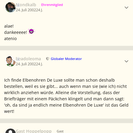
Mondkalb
Ehrenmitglied
24. Juli 2002
24 J.
alae!
dankeeeee!
atenio
Ersteller-Statistik
beadoleoma
Globaler Moderator
24. Juli 2002
24 J.
Ich finde Elbenohren De Luxe sollte man schon deshalb
bestellen, weil es sie gibt... auch wenn man sie (wie ich) nicht
wirklich anziehen würde. Alleine die Vorstellung, dass der
Briefträger mit einem Päckchen klingelt und man dann sagt:
'oh, da sind ja endlich meine Elbenohren De Luxe' ist das Geld
wert!
Gast Hoppelpopp
Gast