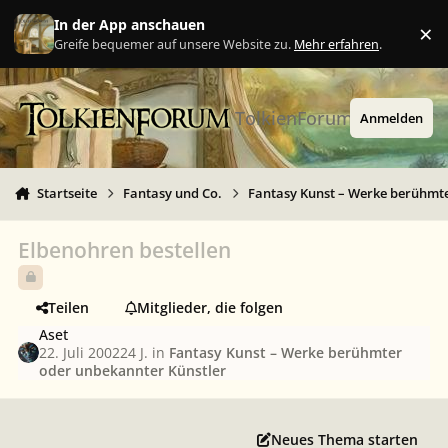
Zu Inhalt springen
In der App anschauen
×
Ig
Greife bequemer auf unsere Website zu.
Mehr erfahren
.
TolkienForum
Anmelden
Startseite
Fantasy und Co.
Fantasy Kunst – Werke berühmte
Elbenohren bestellen
Teilen
Mitglieder, die folgen
Aset
22. Juli 2002
24 J.
in
Fantasy Kunst – Werke berühmter
oder unbekannter Künstler
Neues Thema starten