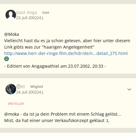
Gast Anga
Gast
23. Juli 2002
24 J.
@Moka
Vielleicht hast du es ja schon gelesen, aber hier unter diesem
Link gibts was zur "haarigen Angelegenheit"
http://www.herr-der-ringe-film.de/hdr/de/n...detail_275.html
- Editiert von Angagwathiel am 23.07.2002, 20:33 -
Ersteller-Statistik
Aset
Mitglied
24. Juli 2002
24 J.
ERSTELLER
@moka - da ist ja dein Problem mit einem Schlag gelöst...
Mist, da hat einer unser Verkaufskonzept geklaut :L
Ersteller-Statistik