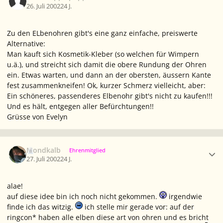
26. Juli 2002
24 J.
Zu den ELbenohren gibt's eine ganz einfache, preiswerte
Alternative:
Man kauft sich Kosmetik-Kleber (so welchen für Wimpern
u.ä.), und streicht sich damit die obere Rundung der Ohren
ein. Etwas warten, und dann an der obersten, äussern Kante
fest zusammenkneifen! Ok, kurzer Schmerz vielleicht, aber:
Ein schöneres, passenderes Elbenohr gibt's nicht zu kaufen!!!
Und es hält, entgegen aller Befürchtungen!!
Grüsse von Evelyn
Ersteller-Statistik
Mondkalb
Ehrenmitglied
27. Juli 2002
24 J.
alae!
auf diese idee bin ich noch nicht gekommen.
irgendwie
finde ich das witzig.
ich stelle mir gerade vor: auf der
ringcon*
haben alle elben diese art von ohren und es bricht