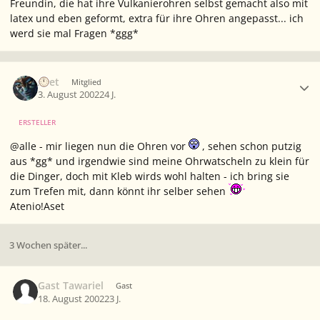
Freundin, die hat ihre Vulkanierohren selbst gemacht also mit
latex und eben geformt, extra für ihre Ohren angepasst... ich
werd sie mal Fragen *ggg*
Ersteller-Statistik
Aset
Mitglied
3. August 2002
24 J.
ERSTELLER
@alle - mir liegen nun die Ohren vor
, sehen schon putzig
aus *gg* und irgendwie sind meine Ohrwatscheln zu klein für
die Dinger, doch mit Kleb wirds wohl halten - ich bring sie
zum Trefen mit, dann könnt ihr selber sehen
Atenio!Aset
3 Wochen später...
Gast Tawariel
Gast
18. August 2002
23 J.