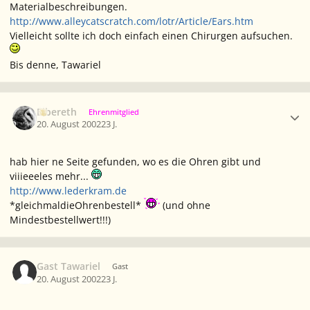
Materialbeschreibungen.
http://www.alleycatscratch.com/lotr/Article/Ears.htm
Vielleicht sollte ich doch einfach einen Chirurgen aufsuchen.
Bis denne, Tawariel
Ersteller-Statistik
Elbereth
Ehrenmitglied
20. August 2002
23 J.
hab hier ne Seite gefunden, wo es die Ohren gibt und
viiieeeles mehr...
http://www.lederkram.de
*gleichmaldieOhrenbestell*
(und ohne
Mindestbestellwert!!!)
Gast Tawariel
Gast
20. August 2002
23 J.