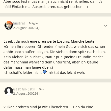
Aber sooo fest muss man ja auch nicht reinkneifen, damit's
hält! Einfach mal Ausprobieren, das geht schon! :-)
Ersteller-Statistik
kestrel
Mitglied
2. August 2002
24 J.
Es gibt da noch eine preiswerte Lösung. Manche Leute
können ihre oberen Ohrenden (mein Gott wie sich das schon
anhört)nach außen biegen. Die stehen dann spitz nach oben.
Kein Kleber, kein Plastik, Natur pur. (meine Freundin macht
das manchmal während dem unterricht, aber ich glaube
dafür muss man lange üben.)
Ich schaff's leider nicht
mir tut das leicht weh.
Gast Gil-Estil
Gast
2. August 2002
24 J.
Vulkanierohren sind ja wie Elbenohren.... Hab da eine