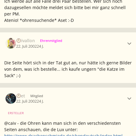
Ich werde auf alle Fälle drei Paar bestellen. Wer sich noch
dazugesellen möchte meldet sich bitte bei mir ganz schnell
per PM.
Atenio! *ohrensuchende* Aset :-D
Ersteller-Statistik
Caivallon
Ehrenmitglied
22. Juli 2002
24 J.
Die Seite hört sich in der Tat gut an, nur hätte ich gerne Bilder
von dem, was ich bestelle... ich kaufe ungern "die Katze im
Sack" ;-)
Ersteller-Statistik
Aset
Mitglied
22. Juli 2002
24 J.
ERSTELLER
@caiv - die Ohren kann man sich in den verschiedensten
Seiten anschauen, die de Lux unter:
http://www.drachenschmiede.de/shopdeutsch/index.html