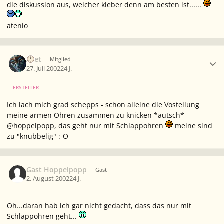
die diskussion aus, welcher kleber denn am besten ist......
atenio
Ersteller-Statistik
Aset
Mitglied
27. Juli 2002
24 J.
ERSTELLER
Ich lach mich grad schepps - schon alleine die Vostellung
meine armen Ohren zusammen zu knicken *autsch*
@hoppelpopp, das geht nur mit Schlappohren
meine sind
zu "knubbelig" :-O
Gast Hoppelpopp
Gast
2. August 2002
24 J.
Oh...daran hab ich gar nicht gedacht, dass das nur mit
Schlappohren geht...