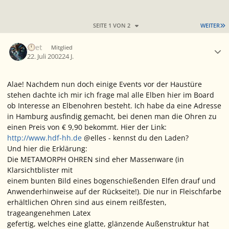
L
SEITE 1 VON 2
WEITER
Ersteller-Statistik
Aset
Mitglied
22. Juli 2002
24 J.
Alae! Nachdem nun doch einige Events vor der Haustüre
stehen dachte ich mir ich frage mal alle Elben hier im Board
ob Interesse an Elbenohren besteht. Ich habe da eine Adresse
in Hamburg ausfindig gemacht, bei denen man die Ohren zu
einen Preis von € 9,90 bekommt. Hier der Link:
http://www.hdf-hh.de
@elles - kennst du den Laden?
Und hier die Erklärung:
Die METAMORPH OHREN sind eher Massenware (in
Klarsichtblister mit
einem bunten Bild eines bogenschießenden Elfen drauf und
Anwenderhinweise auf der Rückseite!). Die nur in Fleischfarbe
erhältlichen Ohren sind aus einem reißfesten,
trageangenehmen Latex
gefertig, welches eine glatte, glänzende Außenstruktur hat