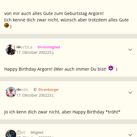
von mir auch alles Gute zum Geburtstag Argorn!
(ich kenne dich zwar nicht, wünsch aber trotzdem alles Gute
)
Ersteller-Statistik
Mortica
Ehrenmitglied
17. Oktober 2002
23 J.
Happy Birthday Argorn! (Wer auch immer Du bist!
)
Ersteller-Statistik
Frodo
Ehrenbürger
17. Oktober 2002
23 J.
Jo ich kenn dich zwar nicht, aber Happy Birthday *tröht*
Ersteller-Statistik
Aset
Mitglied