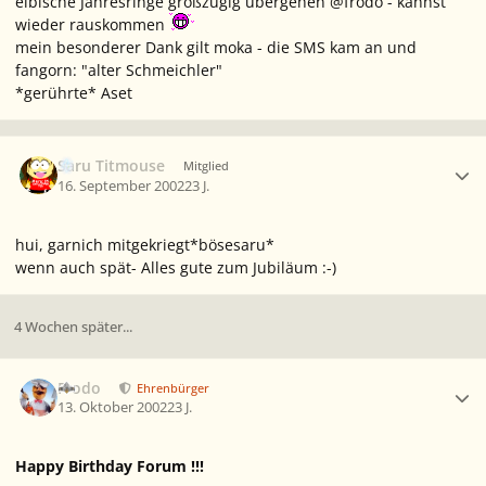
elbische Jahresringe großzügig übergehen @frodo - kannst
wieder rauskommen
mein besonderer Dank gilt moka - die SMS kam an und
fangorn: "alter Schmeichler"
*gerührte* Aset
Ersteller-Statistik
Saru Titmouse
Mitglied
16. September 2002
23 J.
hui, garnich mitgekriegt*bösesaru*
wenn auch spät-
Alles gute zum Jubiläum
:-)
4 Wochen später...
Ersteller-Statistik
Frodo
Ehrenbürger
13. Oktober 2002
23 J.
Happy Birthday Forum !!!