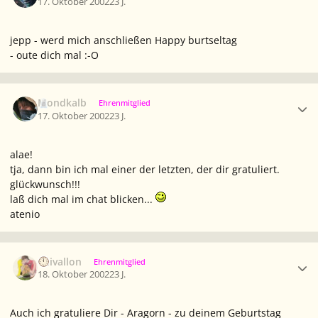
17. Oktober 2002
23 J.
jepp - werd mich anschließen Happy burtseltag
- oute dich mal :-O
Ersteller-Statistik
Mondkalb
Ehrenmitglied
17. Oktober 2002
23 J.
alae!
tja, dann bin ich mal einer der letzten, der dir gratuliert.
glückwunsch!!!
laß dich mal im chat blicken...
atenio
Ersteller-Statistik
Caivallon
Ehrenmitglied
18. Oktober 2002
23 J.
Auch ich gratuliere Dir - Aragorn - zu deinem Geburtstag