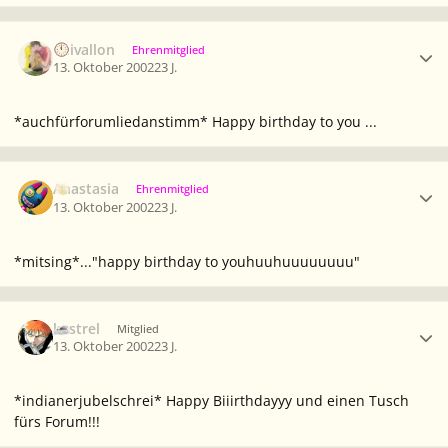
Ersteller-Statistik
Caivallon
Ehrenmitglied
13. Oktober 2002
23 J.
*auchfürforumliedanstimm* Happy birthday to you ...
Ersteller-Statistik
Anastasia
Ehrenmitglied
13. Oktober 2002
23 J.
*mitsing*..."happy birthday to youhuuhuuuuuuuu"
Ersteller-Statistik
kestrel
Mitglied
13. Oktober 2002
23 J.
*indianerjubelschrei* Happy Biiirthdayyy und einen Tusch
fürs Forum!!!