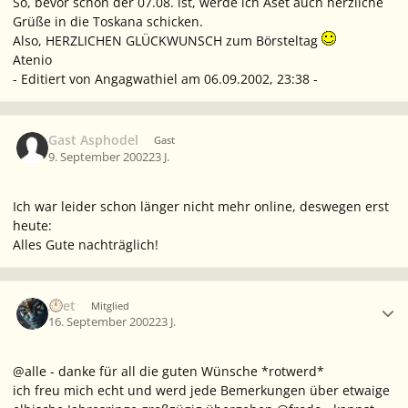
So, bevor schon der 07.08. ist, werde ich Aset auch herzliche
Grüße in die Toskana schicken.
Also, HERZLICHEN GLÜCKWUNSCH zum Börsteltag
Atenio
- Editiert von Angagwathiel am 06.09.2002, 23:38 -
Gast Asphodel
Gast
9. September 2002
23 J.
Ich war leider schon länger nicht mehr online, deswegen erst
heute:
Alles Gute nachträglich!
Ersteller-Statistik
Aset
Mitglied
16. September 2002
23 J.
@alle - danke für all die guten Wünsche *rotwerd*
ich freu mich echt und werd jede Bemerkungen über etwaige