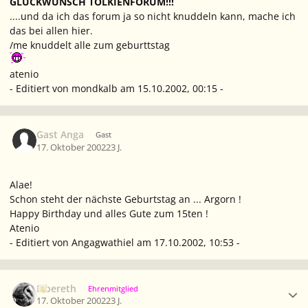
GLÜCKWUNSCH TOLKIENFORUM!!!
....und da ich das forum ja so nicht knuddeln kann, mache ich
das bei allen hier.
/me knuddelt alle zum geburttstag
atenio
- Editiert von mondkalb am 15.10.2002, 00:15 -
Gast Anga
Gast
17. Oktober 2002
23 J.
Alae!
Schon steht der nächste Geburtstag an ... Argorn !
Happy Birthday und alles Gute zum 15ten !
Atenio
- Editiert von Angagwathiel am 17.10.2002, 10:53 -
Ersteller-Statistik
Elbereth
Ehrenmitglied
17. Oktober 2002
23 J.