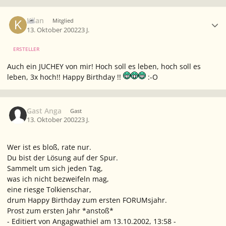
Ersteller-Statistik
Kilan
Mitglied
13. Oktober 2002
23 J.
ERSTELLER
Auch ein JUCHEY von mir! Hoch soll es leben, hoch soll es
leben, 3x hoch!! Happy Birthday !!
:-O
Gast Anga
Gast
13. Oktober 2002
23 J.
Wer ist es bloß, rate nur.
Du bist der Lösung auf der Spur.
Sammelt um sich jeden Tag,
was ich nicht bezweifeln mag,
eine riesge Tolkienschar,
drum Happy Birthday zum ersten FORUMsjahr.
Prost zum ersten Jahr *anstoß*
- Editiert von Angagwathiel am 13.10.2002, 13:58 -