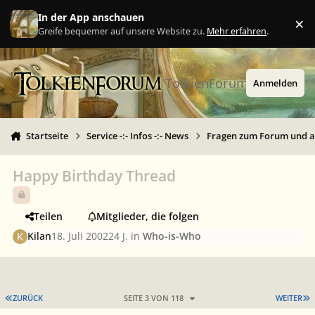
Zu Inhalt springen
In der App anschauen
×
Ig
Greife bequemer auf unsere Website zu.
Mehr erfahren
.
TolkienForum
Anmelden
Startseite
Service -:- Infos -:- News
Fragen zum Forum und 
Happy Birthday Thread
Teilen
Mitglieder, die folgen
Kilan
18. Juli 2002
24 J.
in
Who-is-Who
ERSTE SEITE
L
ZURÜCK
SEITE 3 VON 118
WEITER