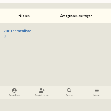
Teilen
Mitglieder, die folgen
Zur Themenliste
Heller Modus
Dunkler Modus
Systemeinstellung
Anmelden
Registrieren
Suche
Menu
Sprache
Datenschutzerklärung
Cookies
Impressum
www.TolkienForum.de
Powered by
Invision Community