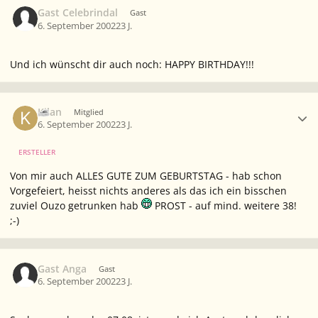
Gast Celebrindal
Gast
6. September 2002
23 J.
Und ich wünscht dir auch noch: HAPPY BIRTHDAY!!!
Ersteller-Statistik
Kilan
Mitglied
6. September 2002
23 J.
ERSTELLER
Von mir auch ALLES GUTE ZUM GEBURTSTAG - hab schon
Vorgefeiert, heisst nichts anderes als das ich ein bisschen
zuviel Ouzo getrunken hab
PROST - auf mind. weitere 38!
;-)
Gast Anga
Gast
6. September 2002
23 J.