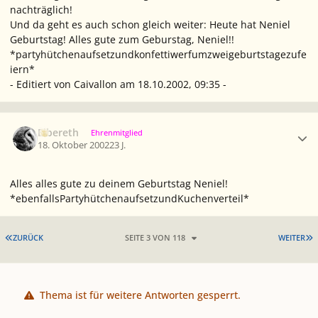
nachträglich!
Und da geht es auch schon gleich weiter: Heute hat Neniel
Geburtstag! Alles gute zum Geburstag, Neniel!!
*partyhütchenaufsetzundkonfettiwerfumzweigeburtstagezufe
iern*
- Editiert von Caivallon am 18.10.2002, 09:35 -
Ersteller-Statistik
Elbereth
Ehrenmitglied
18. Oktober 2002
23 J.
Alles alles gute zu deinem Geburtstag Neniel!
*ebenfallsPartyhütchenaufsetzundKuchenverteil*
ERSTE SEITE
L
ZURÜCK
SEITE 3 VON 118
WEITER
Thema ist für weitere Antworten gesperrt.