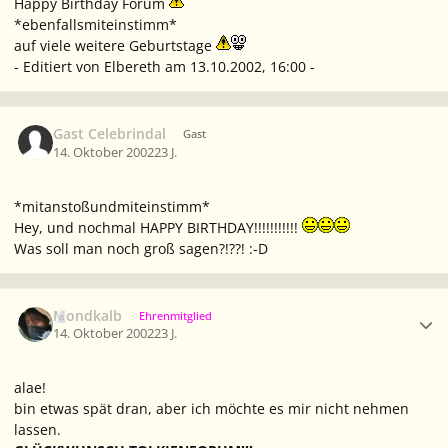
Happy Birthday Forum
*ebenfallsmiteinstimm*
auf viele weitere Geburtstage
- Editiert von Elbereth am 13.10.2002, 16:00 -
Gast Celebrindal
Gast
14. Oktober 2002
23 J.
*mitanstoßundmiteinstimm*
Hey, und nochmal HAPPY BIRTHDAY!!!!!!!!!!!
Was soll man noch groß sagen?!??! :-D
Ersteller-Statistik
Mondkalb
Ehrenmitglied
14. Oktober 2002
23 J.
alae!
bin etwas spät dran, aber ich möchte es mir nicht nehmen
lassen.