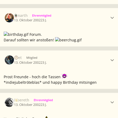
Ersteller-Statistik
Úmarth
Ehrenmitglied
13. Oktober 2002
23 J.
Forum.
Darauf sollten wir anstoßen!
Ersteller-Statistik
Aset
Mitglied
13. Oktober 2002
23 J.
Prost Freunde - hoch die Tassen
*indiejubeltröteblas* und happy Birthday mitsingen
Ersteller-Statistik
Elbereth
Ehrenmitglied
13. Oktober 2002
23 J.