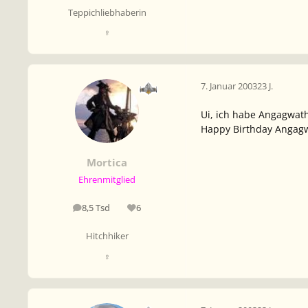
Teppichliebhaberin
♀
7. Januar 2003
23 J.
Ui, ich habe Angagwath
Happy Birthday Angagw
Mortica
Ehrenmitglied
8,5 Tsd
6
Beiträge
Reputation
Hitchhiker
♀