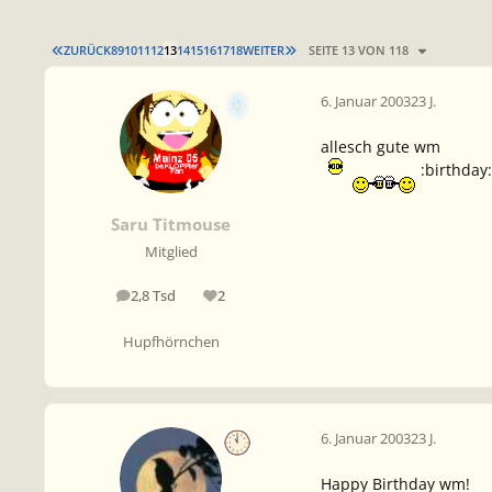
ERSTE SEITE
LETZTE SEITE
ZURÜCK
8
9
10
11
12
13
14
15
16
17
18
WEITER
SEITE 13 VON 118
6. Januar 2003
23 J.
allesch gute wm
:birthday:
Saru Titmouse
Mitglied
2,8 Tsd
2
Beiträge
Reputation
Hupfhörnchen
6. Januar 2003
23 J.
Happy Birthday wm!