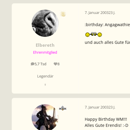
7. Januar 2003
23 J.
:birthday: Angagwathie
und auch alles Gute fü
Elbereth
Ehrenmitglied
5,7 Tsd
8
Beiträge
Reputation
Legendär
♀
7. Januar 2003
23 J.
Happy Birthday WM!!!
Alles Gute Erendis! :-D