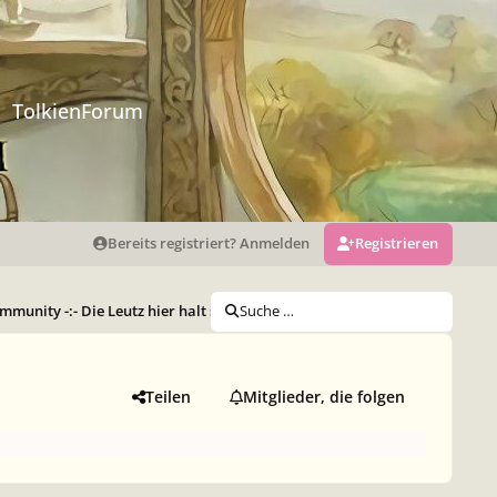
TolkienForum
Bereits registriert? Anmelden
Registrieren
munity -:- Die Leutz hier halt so (Archiv)
Suche …
Who-is-Who
Happy Bir
Teilen
Mitglieder, die folgen