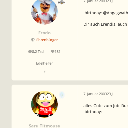
7. Januar 2003
23 J.
:birthday: @Angagwath
Dir auch Erendis, auch 
Frodo
Ehrenbürger
8,2 Tsd
181
Beiträge
Reputation
Edelhelfer
♂
7. Januar 2003
23 J.
alles Gute zum Jubiläu
:birthday:
Saru Titmouse