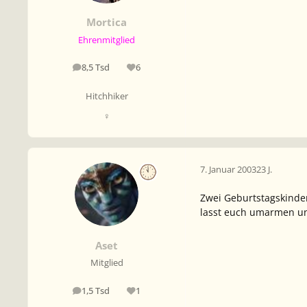
Mortica
Ehrenmitglied
8,5 Tsd
6
Beiträge
Reputation
Hitchhiker
♀
7. Januar 2003
23 J.
Zwei Geburtstagskinde
lasst euch umarmen und
Aset
Mitglied
1,5 Tsd
1
Beiträge
Reputation