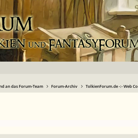
nd an das Forum-Team
Forum-Archiv
TolkienForum.de -:- Web Com