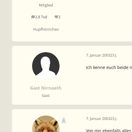
Mitglied
2,8 Tsd
2
Beiträge
Reputation
Hupfhörnchen
7. Januar 2003
23 J.
Ich kenne euch beide n
Gast Nirnaeth
Gast
7. Januar 2003
23 J.
Von mir ebenfalls alles