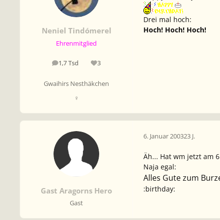
Drei mal hoch:
Hoch! Hoch! Hoch!
Neniel Tindómerel
Ehrenmitglied
1,7 Tsd
3
Beiträge
Reputation
Gwaihirs Nesthäkchen
♀
6. Januar 2003
23 J.
Äh... Hat wm jetzt am 
Naja egal:
Alles Gute zum Burzel
:birthday:
Gast Aragorns Hero
Gast