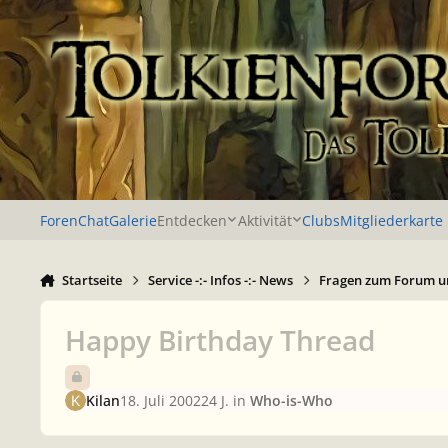
Zu Inhalt springen
Foren
Chat
Galerie
Entdecken
Aktivität
Clubs
Mitgliederkarte
Startseite
Service -:- Infos -:- News
Fragen zum Forum u
Happy Birthday Thread
Kilan
18. Juli 2002
24 J.
in
Who-is-Who