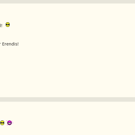
l!
r Erendis!