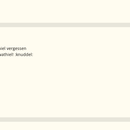
iel vergessen
athiel! :knuddel: