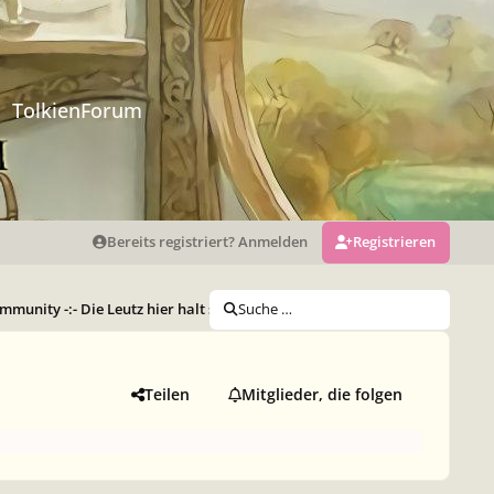
TolkienForum
Bereits registriert? Anmelden
Registrieren
munity -:- Die Leutz hier halt so (Archiv)
Suche …
Who-is-Who
Happy Bir
Teilen
Mitglieder, die folgen