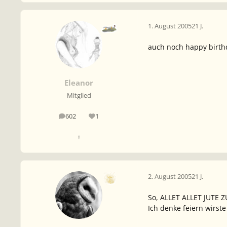
1. August 2005
21 J.
auch noch happy birth
Eleanor
Mitglied
602
1
Beiträge
Reputation
♀
2. August 2005
21 J.
So, ALLET ALLET JUTE 
Ich denke feiern wirst