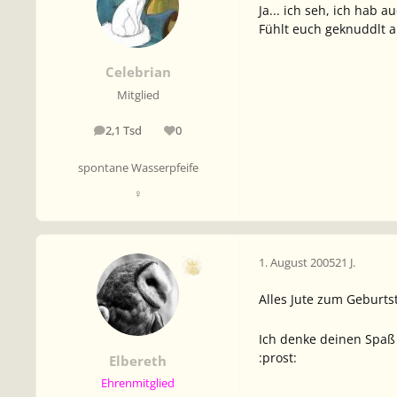
Ja... ich seh, ich hab a
Fühlt euch geknuddlt al
Celebrian
Mitglied
2,1 Tsd
0
Beiträge
Reputation
spontane Wasserpfeife
♀
1. August 2005
21 J.
Alles Jute zum Geburts
Ich denke deinen Spaß
:prost:
Elbereth
Ehrenmitglied