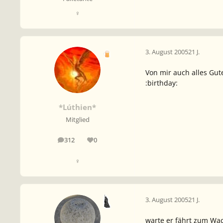
♀
3. August 2005
21 J.
Von mir auch alles Gut
:birthday:
*Lúthien*
Mitglied
312
0
Beiträge
Reputation
♀
3. August 2005
21 J.
warte er fährt zum Wac