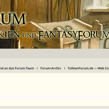
nd an das Forum-Team
Forum-Archiv
TolkienForum.de -:- Web Com