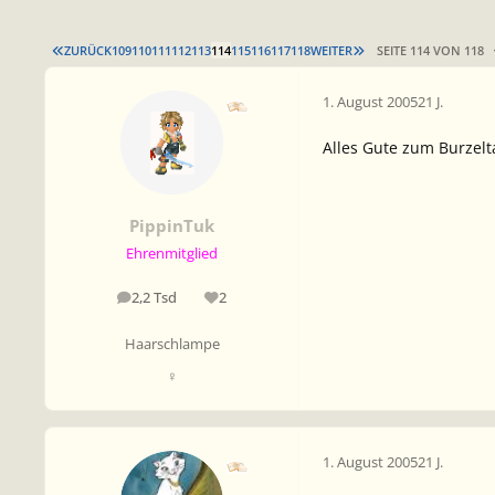
ERSTE SEITE
LETZTE SEITE
ZURÜCK
109
110
111
112
113
114
115
116
117
118
WEITER
SEITE 114 VON 118
1. August 2005
21 J.
Alles Gute zum Burzelt
PippinTuk
Ehrenmitglied
2,2 Tsd
2
Beiträge
Reputation
Haarschlampe
♀
1. August 2005
21 J.