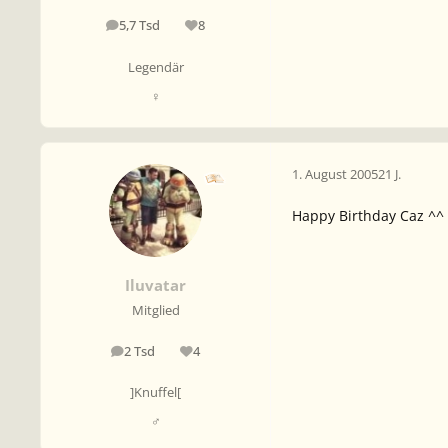
5,7 Tsd
8
Beiträge
Reputation
Legendär
♀
1. August 2005
21 J.
Happy Birthday Caz ^^
Iluvatar
Mitglied
2 Tsd
4
Beiträge
Reputation
]Knuffel[
♂