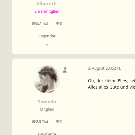
Elbereth
Ehrenmitglied
5,7 Tsd
8
Beiträge
Reputation
Legendär
♀
3. August 2005
21 J.
Oh, der kleine Elles, se
Alles alles Gute und vi
Sameda
Mitglied
2,3 Tsd
2
Beiträge
Reputation
Faketante