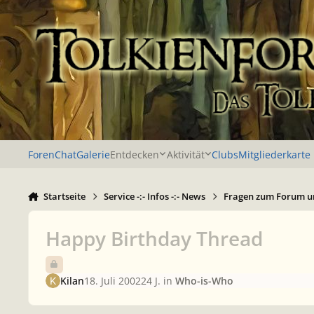
Zu Inhalt springen
Foren
Chat
Galerie
Entdecken
Aktivität
Clubs
Mitgliederkarte
Startseite
Service -:- Infos -:- News
Fragen zum Forum u
Happy Birthday Thread
Kilan
18. Juli 2002
24 J.
in
Who-is-Who