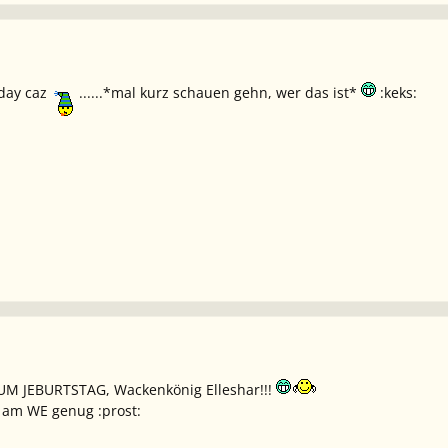
day caz
......*mal kurz schauen gehn, wer das ist*
:keks:
ZUM JEBURTSTAG, Wackenkönig Elleshar!!!
e am WE genug :prost: