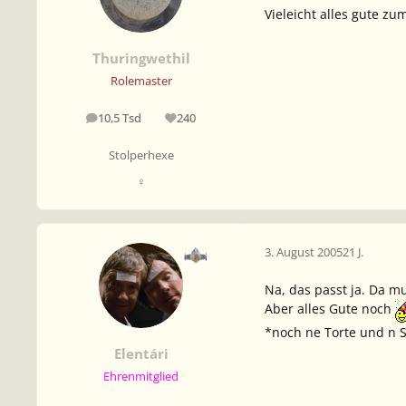
Vieleicht alles gute zu
Thuringwethil
Rolemaster
10,5 Tsd
240
Beiträge
Reputation
Stolperhexe
♀
3. August 2005
21 J.
Na, das passt ja. Da m
Aber alles Gute noch
*noch ne Torte und n S
Elentári
Ehrenmitglied