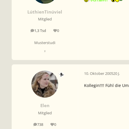
LúthienTinúviel
Mitglied
1,3 Tsd
0
Beiträge
Reputation
Musterstudi
♀
10. Oktober 2005
20 J.
Kollegin!!!! Fühl die 
Elen
Mitglied
738
0
Beiträge
Reputation