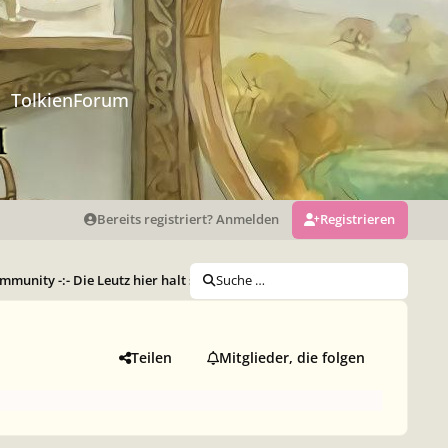
TolkienForum
Bereits registriert? Anmelden
Registrieren
munity -:- Die Leutz hier halt so (Archiv)
Suche …
Who-is-Who
Happy Bir
Teilen
Mitglieder, die folgen