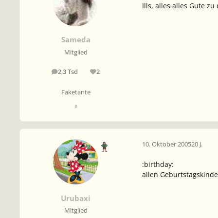
Ills, alles alles Gute 
Sameda
Mitglied
2,3 Tsd
2
Beiträge
Reputation
Faketante
♀
10. Oktober 2005
20 J.
:birthday:
allen Geburtstagskinde
Urubaxi
Mitglied