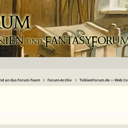
nd an das Forum-Team
Forum-Archiv
TolkienForum.de -:- Web Com