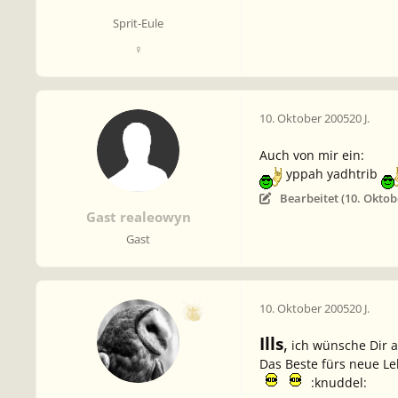
Sprit-Eule
♀
10. Oktober 2005
20 J.
Auch von mir ein:
yppah yadhtrib
Bearbeitet (
10. Oktob
Gast realeowyn
Gast
10. Oktober 2005
20 J.
Ills
,
ich wünsche Dir al
Das Beste fürs neue Leb
:knuddel: