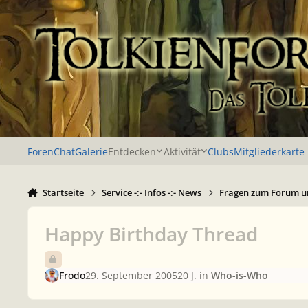
Zu Inhalt springen
Foren
Chat
Galerie
Entdecken
Aktivität
Clubs
Mitgliederkarte
Startseite
Service -:- Infos -:- News
Fragen zum Forum u
Happy Birthday Thread
Frodo
29. September 2005
20 J.
in
Who-is-Who