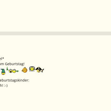
el*
um Geburtstag!
eburtstagskinder:
! :-)