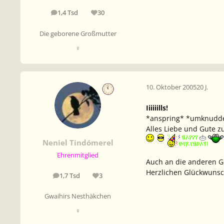
1,4 Tsd
30
Beiträge
Reputation
Die geborene Großmutter
♀
10. Oktober 2005
20 J.
Iiiiiills!
*anspring* *umknudd
Alles Liebe und Gute z
Neniel Tindómerel
Ehrenmitglied
Auch an die anderen G
Herzlichen Glückwunsch
1,7 Tsd
3
Beiträge
Reputation
Gwaihirs Nesthäkchen
♀