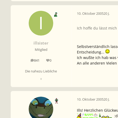
10. Oktober 2005
20 J.
Ich hoffe du lässt mic
illsister
Selbstverständlich lass
Mitglied
Entscheidung...
Ich wußte ich hab was v
841
0
Beiträge
Reputation
An alle anderen Vielen
Die nahezu Liebliche
♀
10. Oktober 2005
20 J.
Ills! Herzlichen Glück
:d