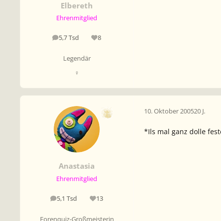
Elbereth
Ehrenmitglied
5,7 Tsd
8
Beiträge
Reputation
Legendär
♀
10. Oktober 2005
20 J.
*Ils mal ganz dolle fes
Anastasia
Ehrenmitglied
5,1 Tsd
13
Beiträge
Reputation
Forenquiz-Großmeisterin