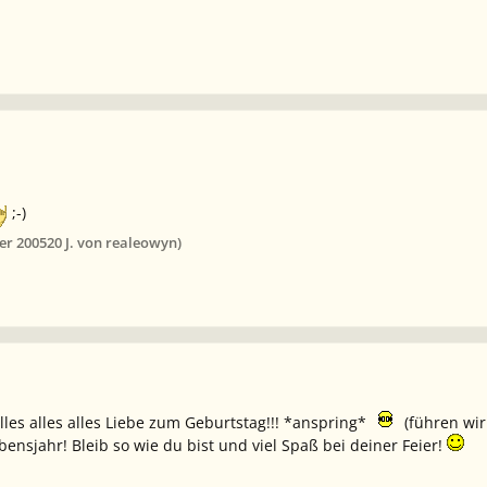
;-)
er 2005
20 J.
von realeowyn)
les alles alles Liebe zum Geburtstag!!! *anspring*
(führen wir
ensjahr! Bleib so wie du bist und viel Spaß bei deiner Feier!