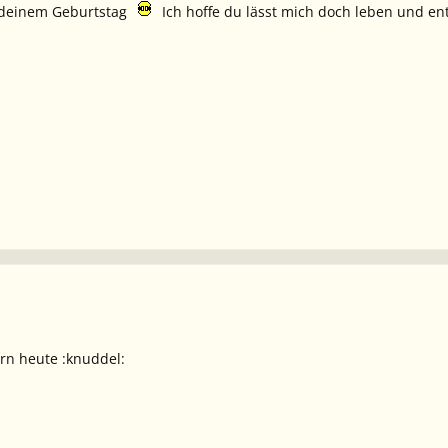
zu deinem Geburtstag
Ich hoffe du lässt mich doch leben und ent
rn heute :knuddel: