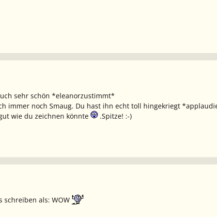
 auch sehr schön *eleanorzustimmt*
ch immer noch Smaug. Du hast ihn echt toll hingekriegt *applaudi
gut wie du zeichnen könnte
.Spitze! :-)
es schreiben als: WOW