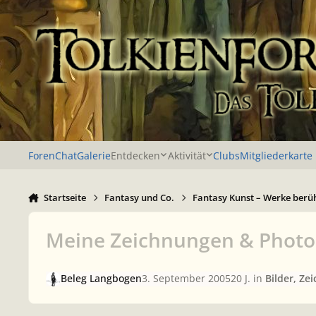
Zu Inhalt springen
Foren
Chat
Galerie
Entdecken
Aktivität
Clubs
Mitgliederkarte
Startseite
Fantasy und Co.
Fantasy Kunst – Werke berü
Meine Zeichnungen & Phot
Beleg Langbogen
3. September 2005
20 J.
in
Bilder, Ze