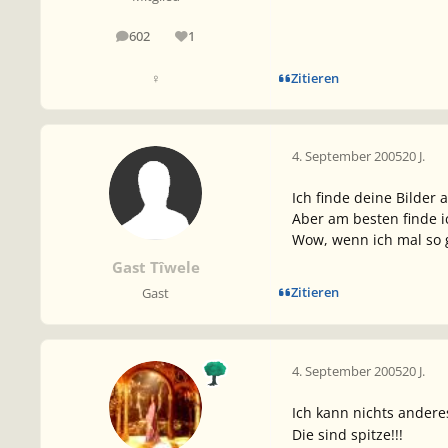
602
1
Beiträge
Reputation
Zitieren
♀
4. September 2005
20 J.
Ich finde deine Bilder
Aber am besten finde i
Wow, wenn ich mal so 
Gast Tîwele
Zitieren
Gast
4. September 2005
20 J.
Ich kann nichts ander
Die sind spitze!!!