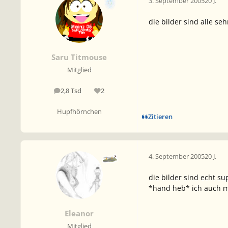
3. September 2005
20 J.
die bilder sind alle seh
Saru Titmouse
Mitglied
2,8 Tsd
2
Beiträge
Reputation
Hupfhörnchen
Zitieren
4. September 2005
20 J.
die bilder sind echt su
*hand heb* ich auch m
Eleanor
Mitglied