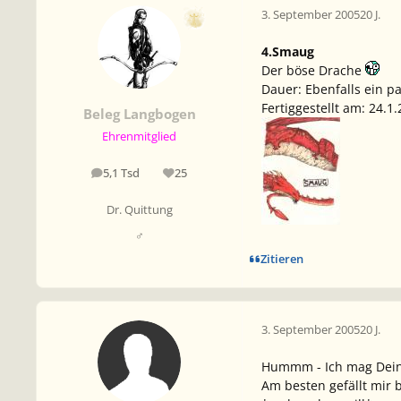
3. September 2005
20 J.
4.Smaug
Der böse Drache
Dauer: Ebenfalls ein p
Fertiggestellt am: 24.1
Beleg Langbogen
Ehrenmitglied
5,1 Tsd
25
Beiträge
Reputation
Dr. Quittung
♂
Zitieren
3. September 2005
20 J.
Hummm - Ich mag Deine
Am besten gefällt mir b