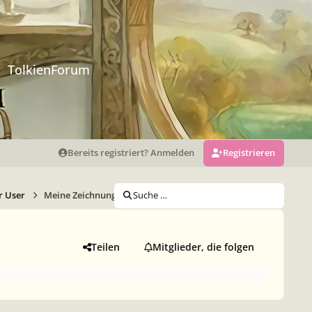
TolkienForum
Bereits registriert? Anmelden
Registrieren
r User
Meine Zeichnungen & Photomanipulationen
Suche …
Teilen
Mitglieder, die folgen