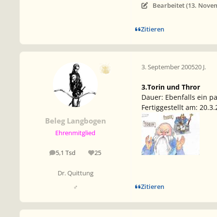
Bearbeitet (
13. Nove
Zitieren
3. September 2005
20 J.
3.Torin und Thror
Dauer: Ebenfalls ein p
Fertiggestellt am: 20.3
Beleg Langbogen
Ehrenmitglied
5,1 Tsd
25
Beiträge
Reputation
Dr. Quittung
Zitieren
♂