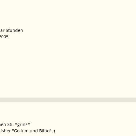
aar Stunden
.2005
n Stil *grins*
isher "Gollum und Bilbo" ;)