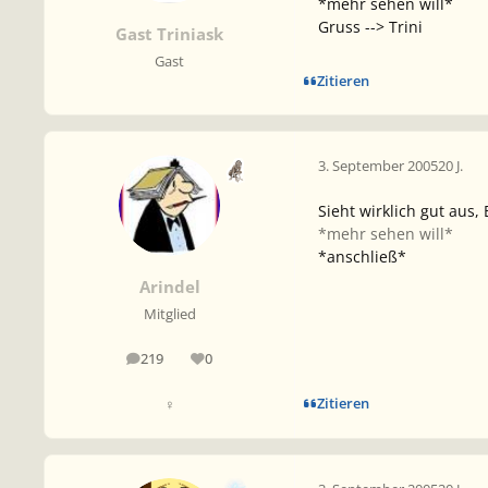
*mehr sehen will*
Gruss --> Trini
Gast Triniask
Gast
Zitieren
3. September 2005
20 J.
Sieht wirklich gut aus
*mehr sehen will*
*anschließ*
Arindel
Mitglied
219
0
Beiträge
Reputation
Zitieren
♀