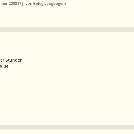
mber 2008
17 J.
von Beleg Langbogen)
aar Stunden
.2004