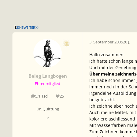
LETZTE SEITE
1
2
3
4
5
WEITER
3. September 2005
20 J.
Hallo zusammen
Ich hatte schon lange m
Und mit der Genehmigu
Über meine zeichnerisc
Beleg Langbogen
Ich habe schon immer g
Ehrenmitglied
immer noch in der Schu
Irgendeine Ausbildung 
5,1 Tsd
25
Beiträge
Reputation
beigebracht.
Ich zeichne aber noch a
Dr. Quittung
Auch meine Mittel, mit
♂
koloriere aschliessend 
Mit Wasserfarben male 
Zum Zeichnen komme i