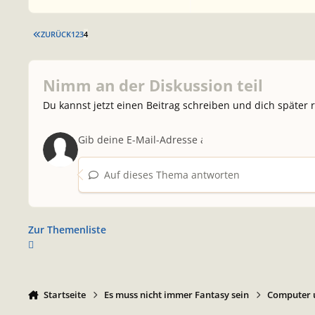
ERSTE SEITE
ZURÜCK
1
2
3
4
Nimm an der Diskussion teil
Du kannst jetzt einen Beitrag schreiben und dich später 
Auf dieses Thema antworten
Zur Themenliste
Startseite
Es muss nicht immer Fantasy sein
Computer u