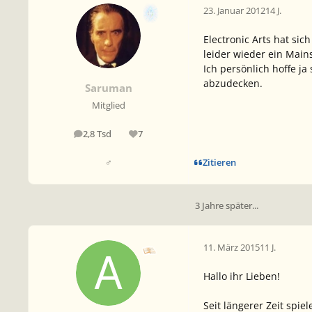
23. Januar 2012
14 J.
Electronic Arts hat si
leider wieder ein Main
Ich persönlich hoffe j
abzudecken.
Saruman
Mitglied
2,8 Tsd
7
Beiträge
Reputation
Zitieren
♂
3 Jahre später...
11. März 2015
11 J.
Hallo ihr Lieben!
Seit längerer Zeit spi