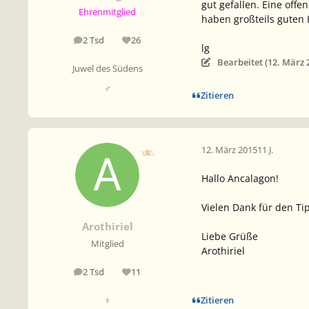
gut gefallen. Eine off
Ehrenmitglied
haben großteils gute
2 Tsd
26
Beiträge
Reputation
lg
Bearbeitet (
12. März 
Juwel des Südens
♂
Zitieren
12. März 2015
11 J.
Hallo Ancalagon!
Vielen Dank für den Ti
Arothiriel
Liebe Grüße
Mitglied
Arothiriel
2 Tsd
11
Beiträge
Reputation
Zitieren
♀