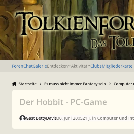
Zu Inhalt springen
Foren
Chat
Galerie
Entdecken
Aktivität
Clubs
Mitgliederkarte
Startseite
Es muss nicht immer Fantasy sein
Computer u
Der Hobbit - PC-Game
Gast BettyDavis
30. Juni 2005
21 J.
in
Computer und Int