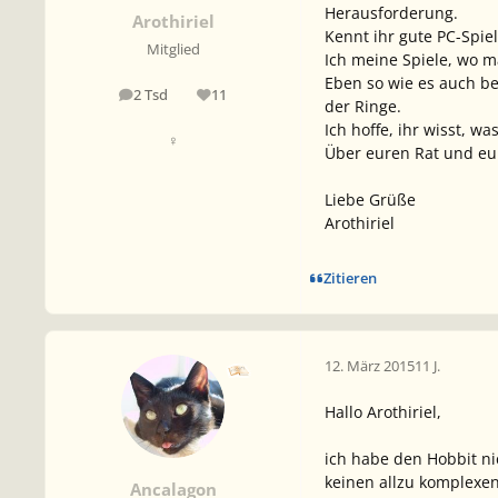
Herausforderung.
Arothiriel
Kennt ihr gute PC-Spiel
Mitglied
Ich meine Spiele, wo 
Eben so wie es auch bei
2 Tsd
11
Beiträge
Reputation
der Ringe.
Ich hoffe, ihr wisst, wa
♀
Über euren Rat und eur
Liebe Grüße
Arothiriel
Zitieren
12. März 2015
11 J.
Hallo Arothiriel,
ich habe den Hobbit ni
keinen allzu komplexe
Ancalagon