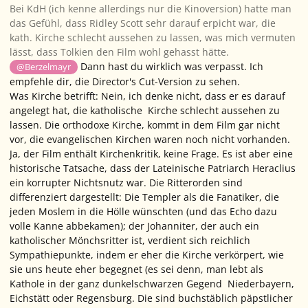
Bei KdH (ich kenne allerdings nur die Kinoversion) hatte man
das Gefühl, dass Ridley Scott sehr darauf erpicht war, die
kath. Kirche schlecht aussehen zu lassen, was mich vermuten
lässt, dass Tolkien den Film wohl gehasst hätte.
Dann hast du wirklich was verpasst. Ich
@Berzelmayr
empfehle dir, die Director's Cut-Version zu sehen.
Was Kirche betrifft: Nein, ich denke nicht, dass er es darauf
angelegt hat, die katholische Kirche schlecht aussehen zu
lassen. Die orthodoxe Kirche, kommt in dem Film gar nicht
vor, die evangelischen Kirchen waren noch nicht vorhanden.
Ja, der Film enthält Kirchenkritik, keine Frage. Es ist aber eine
historische Tatsache, dass der Lateinische Patriarch Heraclius
ein korrupter Nichtsnutz war. Die Ritterorden sind
differenziert dargestellt: Die Templer als die Fanatiker, die
jeden Moslem in die Hölle wünschten (und das Echo dazu
volle Kanne abbekamen); der Johanniter, der auch ein
katholischer Mönchsritter ist, verdient sich reichlich
Sympathiepunkte, indem er eher die Kirche verkörpert, wie
sie uns heute eher begegnet (es sei denn, man lebt als
Kathole in der ganz dunkelschwarzen Gegend Niederbayern,
Eichstätt oder Regensburg. Die sind buchstäblich päpstlicher