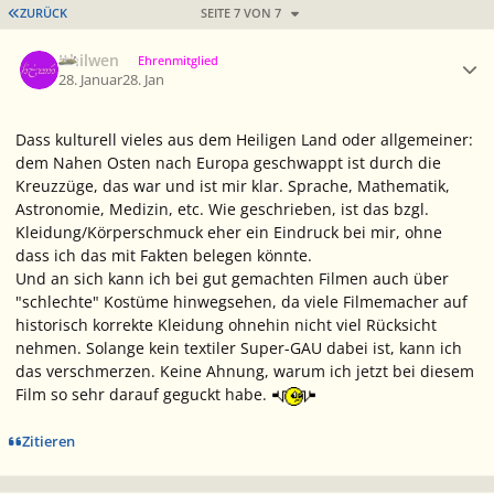
ERSTE SEITE
ZURÜCK
SEITE 7 VON 7
Ersteller-Statistik
Ithilwen
Ehrenmitglied
28. Januar
28. Jan
Dass kulturell vieles aus dem Heiligen Land oder allgemeiner:
dem Nahen Osten nach Europa geschwappt ist durch die
Kreuzzüge, das war und ist mir klar. Sprache, Mathematik,
Astronomie, Medizin, etc. Wie geschrieben, ist das bzgl.
Kleidung/Körperschmuck eher ein Eindruck bei mir, ohne
dass ich das mit Fakten belegen könnte.
Und an sich kann ich bei gut gemachten Filmen auch über
"schlechte" Kostüme hinwegsehen, da viele Filmemacher auf
historisch korrekte Kleidung ohnehin nicht viel Rücksicht
nehmen. Solange kein textiler Super-GAU dabei ist, kann ich
das verschmerzen. Keine Ahnung, warum ich jetzt bei diesem
Film so sehr darauf geguckt habe.
Zitieren