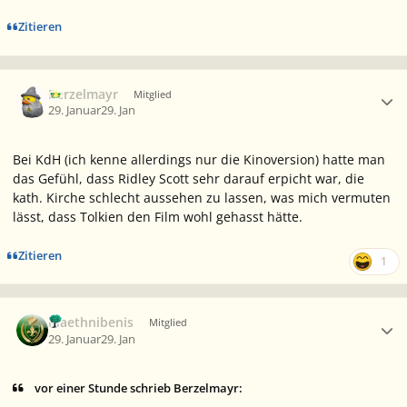
Zitieren
Ersteller-Statistik
Berzelmayr
Mitglied
29. Januar
29. Jan
Bei KdH (ich kenne allerdings nur die Kinoversion) hatte man
das Gefühl, dass Ridley Scott sehr darauf erpicht war, die
kath. Kirche schlecht aussehen zu lassen, was mich vermuten
lässt, dass Tolkien den Film wohl gehasst hätte.
Zitieren
1
Ersteller-Statistik
Maethnibenis
Mitglied
29. Januar
29. Jan
vor einer Stunde schrieb Berzelmayr: