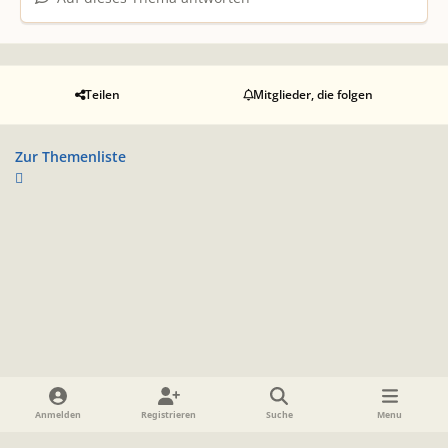
Teilen
Mitglieder, die folgen
Zur Themenliste
Heller Modus
Dunkler Modus
Systemeinstellung
Anmelden
Registrieren
Suche
Menu
Sprache
Datenschutzerklärung
Cookies
Impressum