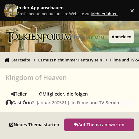
Zu Inhalt springen
In der App anschauen
×
Ig
Greife bequemer auf unsere Website zu.
Mehr erfahren
.
TolkienForum
Anmelden
Startseite
Es muss nicht immer Fantasy sein
Filme und TV-S
Kingdom of Heaven
Teilen
Mitglieder, die folgen
Gast Órin
2. Januar 2005
21 J.
in
Filme und TV-Serien
Neues Thema starten
Auf Thema antworten