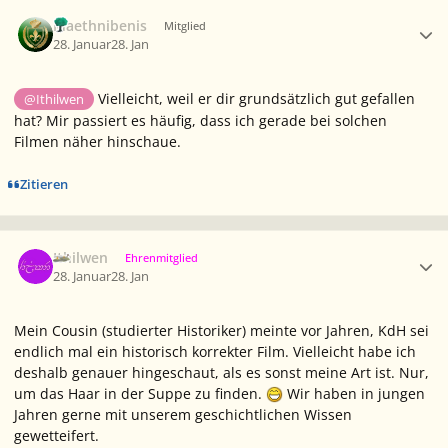
Ersteller-Statistik
Maethnibenis
Mitglied
28. Januar
28. Jan
Vielleicht, weil er dir grundsätzlich gut gefallen
@Ithilwen
hat? Mir passiert es häufig, dass ich gerade bei solchen
Filmen näher hinschaue.
Zitieren
Ersteller-Statistik
Ithilwen
Ehrenmitglied
28. Januar
28. Jan
Mein Cousin (studierter Historiker) meinte vor Jahren, KdH sei
endlich mal ein historisch korrekter Film. Vielleicht habe ich
deshalb genauer hingeschaut, als es sonst meine Art ist. Nur,
um das Haar in der Suppe zu finden.
Wir haben in jungen
Jahren gerne mit unserem geschichtlichen Wissen
gewetteifert.