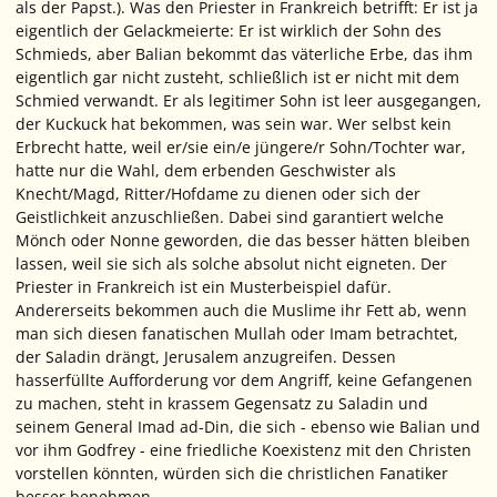
als der Papst.). Was den Priester in Frankreich betrifft: Er ist ja
eigentlich der Gelackmeierte: Er ist wirklich der Sohn des
Schmieds, aber Balian bekommt das väterliche Erbe, das ihm
eigentlich gar nicht zusteht, schließlich ist er nicht mit dem
Schmied verwandt. Er als legitimer Sohn ist leer ausgegangen,
der Kuckuck hat bekommen, was sein war. Wer selbst kein
Erbrecht hatte, weil er/sie ein/e jüngere/r Sohn/Tochter war,
hatte nur die Wahl, dem erbenden Geschwister als
Knecht/Magd, Ritter/Hofdame zu dienen oder sich der
Geistlichkeit anzuschließen. Dabei sind garantiert welche
Mönch oder Nonne geworden, die das besser hätten bleiben
lassen, weil sie sich als solche absolut nicht eigneten. Der
Priester in Frankreich ist ein Musterbeispiel dafür.
Andererseits bekommen auch die Muslime ihr Fett ab, wenn
man sich diesen fanatischen Mullah oder Imam betrachtet,
der Saladin drängt, Jerusalem anzugreifen. Dessen
hasserfüllte Aufforderung vor dem Angriff, keine Gefangenen
zu machen, steht in krassem Gegensatz zu Saladin und
seinem General Imad ad-Din, die sich - ebenso wie Balian und
vor ihm Godfrey - eine friedliche Koexistenz mit den Christen
vorstellen könnten, würden sich die christlichen Fanatiker
besser benehmen.