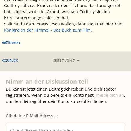
Godfreys älterer Bruder, der den Titel und das Land geerbt
hat - der wesentliche Grund, weshalb Godfrey sic den
Kreuzfahrern angeschlossen hat.
Solltest du dazu etwas lesen wollen, dann sieh mal hier rein:
Königreich der Himmel - Das Buch zum Film
.
Zitieren
ERSTE SEITE
ZURÜCK
SEITE 7 VON 7
Nimm an der Diskussion teil
Du kannst jetzt einen Beitrag schreiben und dich später
registrieren. Wenn du bereits ein Konto hast,
melde dich an
,
um den Beitrag über dein Konto zu veröffentlichen.
Auf dieses Thema antworten