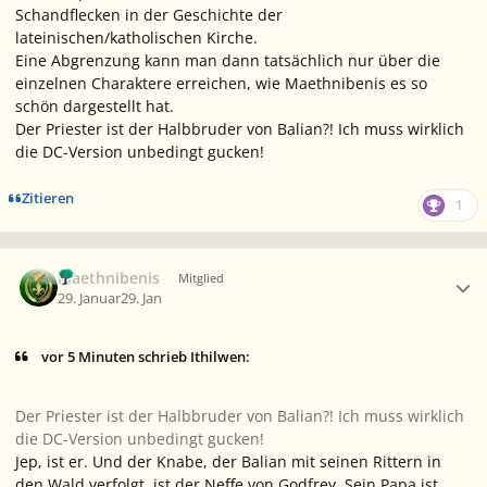
Schandflecken in der Geschichte der
lateinischen/katholischen Kirche.
Eine Abgrenzung kann man dann tatsächlich nur über die
einzelnen Charaktere erreichen, wie Maethnibenis es so
schön dargestellt hat.
Der Priester ist der Halbbruder von Balian?! Ich muss wirklich
die DC-Version unbedingt gucken!
Zitieren
1
Ersteller-Statistik
Maethnibenis
Mitglied
29. Januar
29. Jan
vor 5 Minuten schrieb Ithilwen:
Der Priester ist der Halbbruder von Balian?! Ich muss wirklich
die DC-Version unbedingt gucken!
Jep, ist er. Und der Knabe, der Balian mit seinen Rittern in
den Wald verfolgt, ist der Neffe von Godfrey. Sein Papa ist