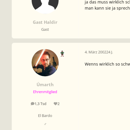
ja das muss wirklich sc
man kann sie ja sprec
Gast Haldir
Gast
4. März 2002
24 J.
Wenns wirklich so schw
Úmarth
Ehrenmitglied
1,3 Tsd
2
Beiträge
Reputation
El Bardo
♂