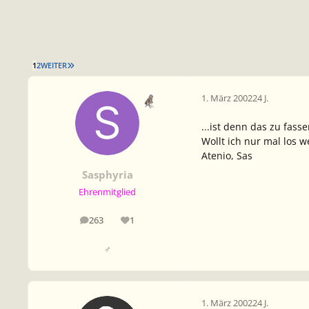
LETZTE SEITE
1
2
WEITER
1. März 2002
24 J.
...ist denn das zu fass
Wollt ich nur mal los w
Atenio, Sas
Sasphyria
Ehrenmitglied
263
1
Beiträge
Reputation
♂
1. März 2002
24 J.