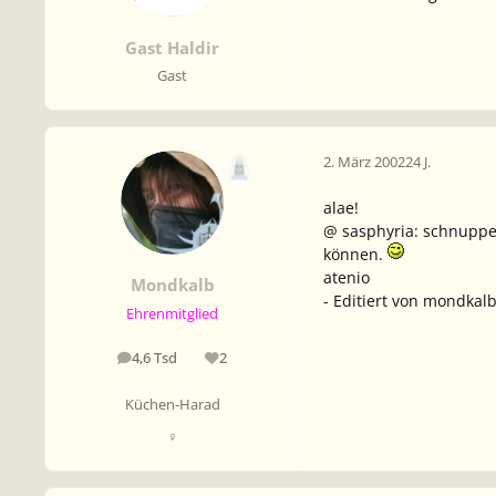
Gast Haldir
Gast
2. März 2002
24 J.
alae!
@ sasphyria: schnupper
können.
atenio
Mondkalb
- Editiert von mondkalb
Ehrenmitglied
4,6 Tsd
2
Beiträge
Reputation
Küchen-Harad
♀