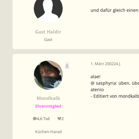
und dafür gleich einen
Gast Haldir
Gast
1. März 2002
24 J.
alae!
@ sasphyria: üben, übe
atenio
- Editiert von mondkalb
Mondkalb
Ehrenmitglied
4,6 Tsd
2
Beiträge
Reputation
Küchen-Harad