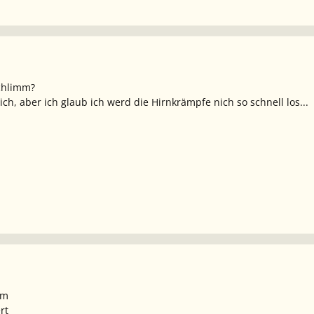
schlimm?
h, aber ich glaub ich werd die Hirnkrämpfe nich so schnell los...
mm
rt