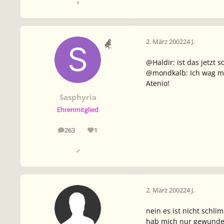
♀
2. März 2002
24 J.
@Haldir: ist das jetzt 
@mondkalb: Ich wag mic
Atenio!
Sasphyria
Ehrenmitglied
263
1
Beiträge
Reputation
♂
2. März 2002
24 J.
nein es ist nicht schli
hab mich nur gewunde