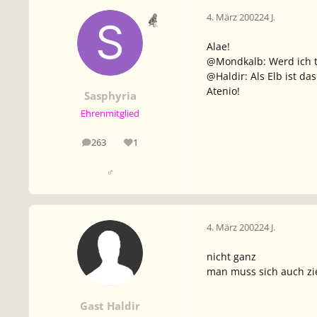
4. März 2002
24 J.
Alae!
@Mondkalb: Werd ich t
@Haldir: Als Elb ist d
Atenio!
Sasphyria
Ehrenmitglied
263
1
Beiträge
Reputation
♂
4. März 2002
24 J.
nicht ganz
man muss sich auch zi
Gast Haldir