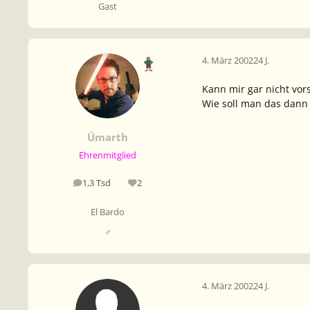
Gast
4. März 2002
24 J.
Kann mir gar nicht vors
Wie soll man das dann e
Úmarth
Ehrenmitglied
1,3 Tsd
2
Beiträge
Reputation
El Bardo
♂
4. März 2002
24 J.