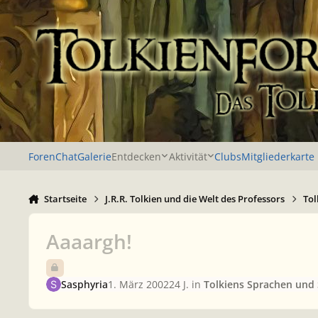
Zu Inhalt springen
Foren
Chat
Galerie
Entdecken
Aktivität
Clubs
Mitgliederkarte
Startseite
J.R.R. Tolkien und die Welt des Professors
Tol
Aaaargh!
Sasphyria
1. März 2002
24 J.
in
Tolkiens Sprachen und 