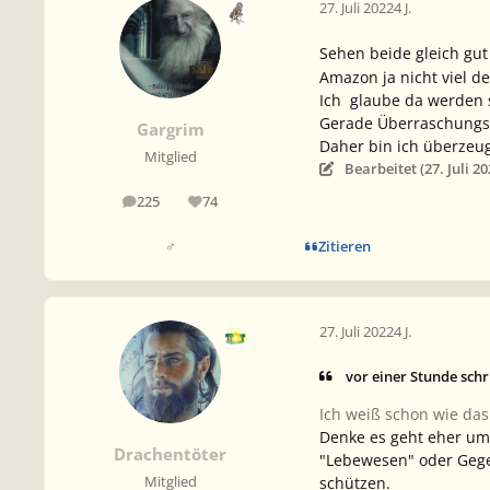
27. Juli 2022
4 J.
Sehen beide gleich gut
Amazon ja nicht viel d
Ich glaube da werden s
Gerade Überraschungsm
Gargrim
Daher bin ich überzeu
Mitglied
Bearbeitet (
27. Juli 2
225
74
Beiträge
Reputation
Zitieren
♂
27. Juli 2022
4 J.
vor einer Stunde schr
Ich weiß schon wie das
Denke es geht eher um 
Drachentöter
"Lebewesen" oder Gegen
schützen.
Mitglied