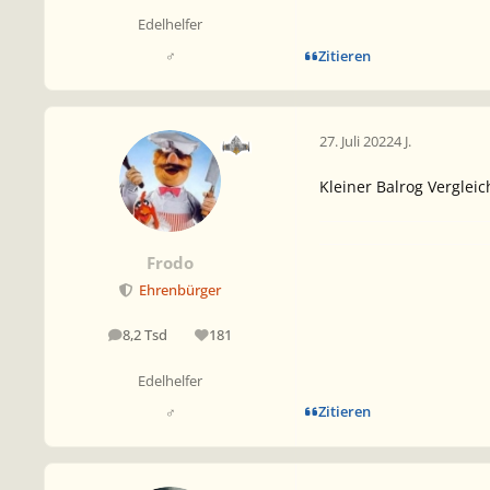
Edelhelfer
Zitieren
♂
27. Juli 2022
4 J.
Kleiner Balrog Verglei
Frodo
Ehrenbürger
8,2 Tsd
181
Beiträge
Reputation
Edelhelfer
Zitieren
♂