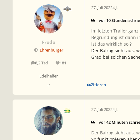
27. Juli 2022
4 J.
vor 10 Stunden schri
Im letzten Trailer gan
Begründung ist dann im
Frodo
ist das wirklich so ?
Der Balrog sieht aus, 
Ehrenbürger
Grad bei solchen Sache
8,2 Tsd
181
Beiträge
Reputation
Edelhelfer
Zitieren
♂
27. Juli 2022
4 J.
vor 42 Minuten schri
Der Balrog sieht aus, 
So funktionieren aber 