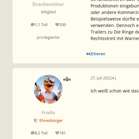
Drachentöter
Produktionen eingebund
oder andere Kommerzial
Mitglied
Beispielsweise dürfte 
1,1 Tsd
330
verwenden. Dennoch er
Beiträge
Reputation
Trailers zu
Die Ringe d
privilegierter
Rechtsstreit mit Warne
Zitieren
27. Juli 2022
4 J.
Ich weiß schon wie das
Frodo
Ehrenbürger
8,2 Tsd
181
Beiträge
Reputation