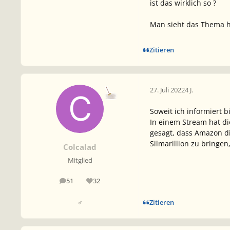
ist das wirklich so ?
Man sieht das Thema h
Zitieren
27. Juli 2022
4 J.
Soweit ich informiert b
In einem Stream hat di
gesagt, dass Amazon d
Silmarillion zu bringe
Colcalad
Mitglied
51
32
Beiträge
Reputation
Zitieren
♂