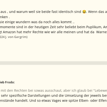
 aus , und warum weil sie beide fast identisch sind
. Wenn das a
😂
enken .
ie einige wundern was da noch alles kommt ..
omente sind in der heutigen Zeit sehr beliebt beim Puplikum, A
gt Amazon hat mehr Rechte wie wir alle meinen und hat da Warne
022
4 J.
von Gargrim)
ieb Frodo:
 mit den Rechten bei sowas ausschaut, aber ich glaub bei "Lebewe
sehr spezifische Darstellungen und die Umsetzung der jeweils bes
stände handelt. Und so etwas Vages wie spitze Elben- oder Elfeno