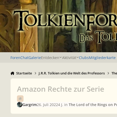
Zu Inhalt springen
Foren
Chat
Galerie
Entdecken
Aktivität
Clubs
Mitgliederkarte
Startseite
J.R.R. Tolkien und die Welt des Professors
The
Amazon Rechte zur Serie
Gargrim
26. Juli 2022
4 J.
in
The Lord of the Rings on P