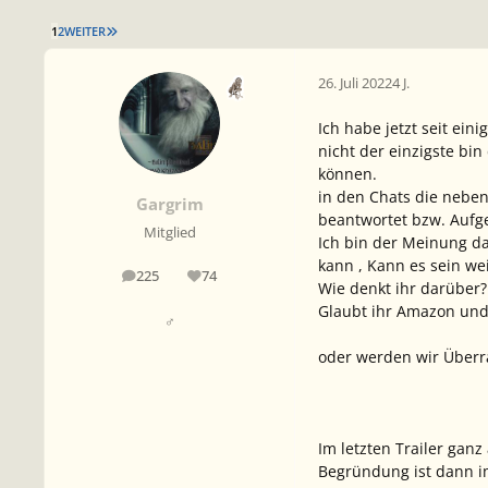
LETZTE SEITE
1
2
WEITER
26. Juli 2022
4 J.
Ich habe jetzt seit eini
nicht der einzigste bin
können.
in den Chats die neben 
Gargrim
beantwortet bzw. Aufge
Mitglied
Ich bin der Meinung d
kann , Kann es sein we
225
74
Beiträge
Reputation
Wie denkt ihr darüber?
Glaubt ihr Amazon und 
♂
oder werden wir Überr
Im letzten Trailer gan
Begründung ist dann im