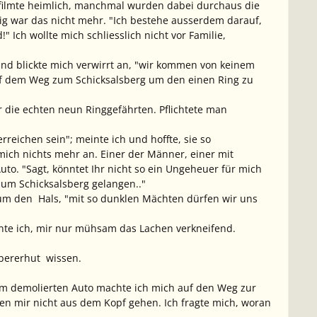
filmte heimlich, manchmal wurden dabei durchaus die
tig war das nicht mehr. "Ich bestehe ausserdem darauf,
 Ich wollte mich schliesslich nicht vor Familie,
, und blickte mich verwirrt an, "wir kommen von keinem
uf dem Weg zum Schicksalsberg um den einen Ring zu
ür die echten neun Ringgefährten. Pflichtete man
erreichen sein"; meinte ich und hoffte, sie so
ich nichts mehr an. Einer der Männer, einer mit
to. "Sagt, könntet Ihr nicht so ein Ungeheuer für mich
 zum Schicksalsberg gelangen.."
 um den Hals, "mit so dunklen Mächten dürfen wir uns
meinte ich, mir nur mühsam das Lachen verkneifend.
ubererhut wissen.
 dem demolierten Auto machte ich mich auf den Weg zur
ten mir nicht aus dem Kopf gehen. Ich fragte mich, woran