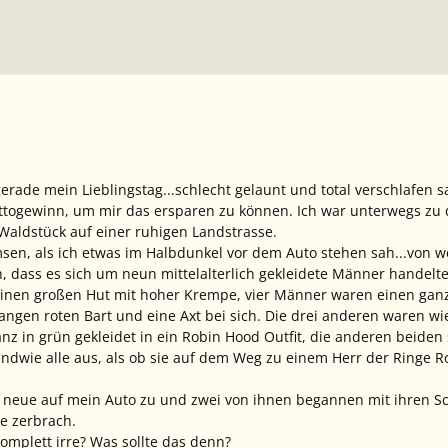
rade mein Lieblingstag...schlecht gelaunt und total verschlafen s
Lottogewinn, um mir das ersparen zu können. Ich war unterwegs zu 
 Waldstück auf einer ruhigen Landstrasse.
sen, als ich etwas im Halbdunkel vor dem Auto stehen sah...von we
ch, dass es sich um neun mittelalterlich gekleidete Männer handelt
inen großen Hut mit hoher Krempe, vier Männer waren einen ganzen
langen roten Bart und eine Axt bei sich. Die drei anderen waren wi
z in grün gekleidet in ein Robin Hood Outfit, die anderen beiden
ndwie alle aus, als ob sie auf dem Weg zu einem Herr der Ringe Ro
 neue auf mein Auto zu und zwei von ihnen begannen mit ihren Sc
be zerbrach.
mplett irre? Was sollte das denn?