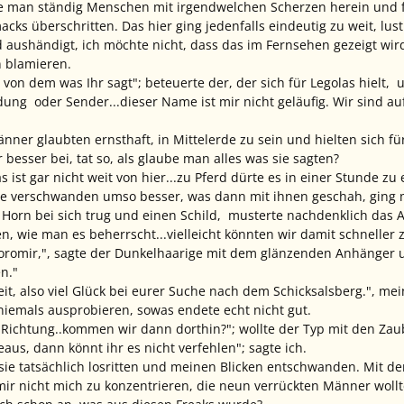
te man ständig Menschen mit irgendwelchen Scherzen herein und 
ks überschritten. Das hier ging jedenfalls eindeutig zu weit, lus
aushändigt, ich möchte nicht, dass das im Fernsehen gezeigt wird!"
 blamieren.
t von dem was Ihr sagt"; beteuerte der, der sich für Legolas hielt
ng oder Sender...dieser Name ist mir nicht geläufig. Wir sind a
änner glaubten ernsthaft, in Mittelerde zu sein und hielten sich f
besser bei, tat so, als glaube man alles was sie sagten?
s ist gar nicht weit von hier...zu Pferd dürte es in einer Stunde zu 
ie verschwanden umso besser, was dann mit ihnen geschah, ging m
Horn bei sich trug und einen Schild, musterte nachdenklich das Au
n, wie man es beherrscht...vielleicht könnten wir damit schneller
 Boromir,", sagte der Dunkelhaarige mit dem glänzenden Anhänger
en."
beit, also viel Glück bei eurer Suche nach dem Schicksalsberg.", 
 niemals ausprobieren, sowas endete echt nicht gut.
 Richtung..kommen wir dann dorthin?"; wollte der Typ mit den Za
eaus, dann könnt ihr es nicht verfehlen"; sagte ich.
ls sie tatsächlich losritten und meinen Blicken entschwanden. Mit
 mir nicht mich zu konzentrieren, die neun verrückten Männer woll