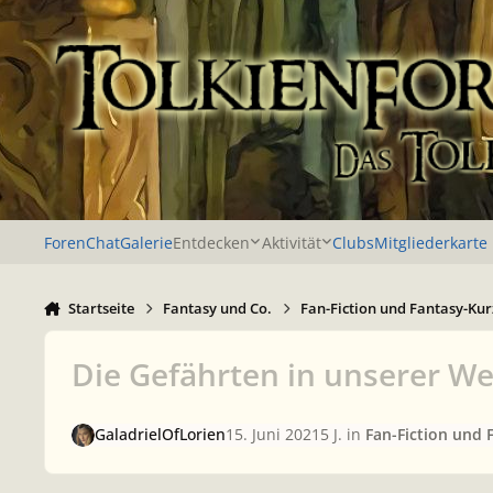
Zu Inhalt springen
Foren
Chat
Galerie
Entdecken
Aktivität
Clubs
Mitgliederkarte
Startseite
Fantasy und Co.
Fan-Fiction und Fantasy-Kur
Die Gefährten in unserer We
GaladrielOfLorien
15. Juni 2021
5 J.
in
Fan-Fiction und 