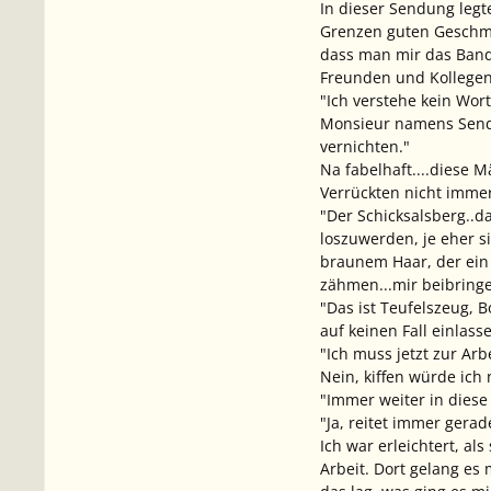
In dieser Sendung leg
Grenzen guten Geschmac
dass man mir das Band 
Freunden und Kollegen
"Ich verstehe kein Wor
Monsieur namens Sendu
vernichten."
Na fabelhaft....diese M
Verrückten nicht immer 
"Der Schicksalsberg..da
loszuwerden, je eher s
braunem Haar, der ein 
zähmen...mir beibringe
"Das ist Teufelszeug,
auf keinen Fall einlass
"Ich muss jetzt zur Ar
Nein, kiffen würde ich
"Immer weiter in diese
"Ja, reitet immer gerad
Ich war erleichtert, a
Arbeit. Dort gelang es