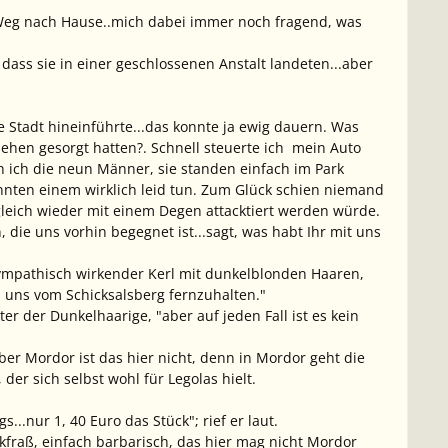
n Weg nach Hause..mich dabei immer noch fragend, was
, dass sie in einer geschlossenen Anstalt landeten...aber
e Stadt hineinführte...das konnte ja ewig dauern. Was
ehen gesorgt hatten?. Schnell steuerte ich mein Auto
 ich die neun Männer, sie standen einfach im Park
konnten einem wirklich leid tun. Zum Glück schien niemand
 gleich wieder mit einem Degen attacktiert werden würde.
 die uns vorhin begegnet ist...sagt, was habt Ihr mit uns
sympathisch wirkender Kerl mit dunkelblonden Haaren,
m uns vom Schicksalsberg fernzuhalten."
er der Dunkelhaarige, "aber auf jeden Fall ist es kein
er Mordor ist das hier nicht, denn in Mordor geht die
der sich selbst wohl für Legolas hielt.
..nur 1, 40 Euro das Stück"; rief er laut.
rkfraß, einfach barbarisch, das hier mag nicht Mordor