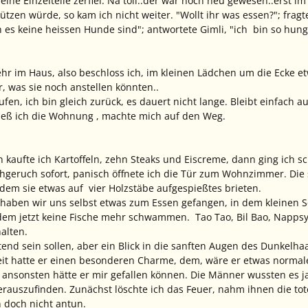
seine Einzelteile zerfiel. Na toll..der war noch neu gewesen..erst
ützen würde, so kam ich nicht weiter. "Wollt ihr was essen?"; fragte
 es keine heissen Hunde sind"; antwortete Gimli, "ich bin so hung
mehr im Haus, also beschloss ich, im kleinen Lädchen um die Ecke 
r, was sie noch anstellen könnten..
fen, ich bin gleich zurück, es dauert nicht lange. Bleibt einfach 
ließ ich die Wohnung , machte mich auf den Weg.
 kaufte ich Kartoffeln, zehn Steaks und Eiscreme, dann ging ich sc
hgeruch sofort, panisch öffnete ich die Tür zum Wohnzimmer. Die 
dem sie etwas auf vier Holzstäbe aufgespießtes brieten.
 haben wir uns selbst etwas zum Essen gefangen, in dem kleinen 
em jetzt keine Fische mehr schwammen. Tao Tao, Bil Bao, Nappsy 
alten.
ütend sein sollen, aber ein Blick in die sanften Augen des Dunkel
eit hatte er einen besonderen Charme, dem, wäre er etwas normale
, ansonsten hätte er mir gefallen können. Die Männer wussten es ja 
rauszufinden. Zunächst löschte ich das Feuer, nahm ihnen die tote
n doch nicht antun.