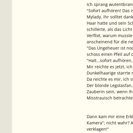
Ich sprang wutentbran
"Sofort aufhören! Das i
Mylady, ihr solltet da
Haar hatte und sein Sc
schillerte, als das Lic
Verflixt, warum musste
anscheinend für die ne
"Das Ungeheuer ist noc
schoss einen Pfeil auf 
"Halt...sofort aufhören
Mir reichte es jetzt, i
Dunkelhaarige starrte 
Da reichte es mir, ich 
Der blonde Legolasfan,
Zauberin sein, wenn Ih
Misstrauisch betrachtet
Dann kam mir eine Erkl
Kamera"; nicht wahr? A
verklagen!"