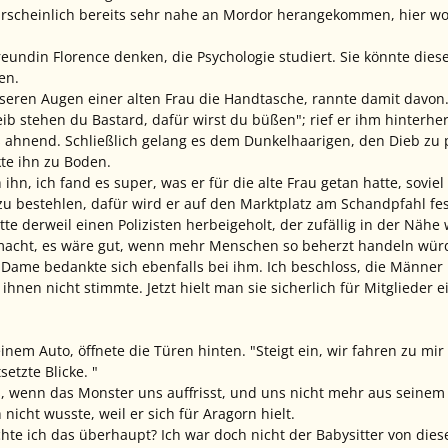
ahrscheinlich bereits sehr nahe an Mordor herangekommen, hier w
eundin Florence denken, die Psychologie studiert. Sie könnte die
en.
nseren Augen einer alten Frau die Handtasche, rannte damit davon
eib stehen du Bastard, dafür wirst du büßen"; rief er ihm hinterhe
s ahnend. Schließlich gelang es dem Dunkelhaarigen, den Dieb zu
te ihn zu Boden.
 ihn, ich fand es super, was er für die alte Frau getan hatte, sovie
au zu bestehlen, dafür wird er auf den Marktplatz am Schandpfahl f
tte derweil einen Polizisten herbeigeholt, der zufällig in der Näh
macht, es wäre gut, wenn mehr Menschen so beherzt handeln würden
e Dame bedankte sich ebenfalls bei ihm. Ich beschloss, die Männe
 ihnen nicht stimmte. Jetzt hielt man sie sicherlich für Mitgliede
inem Auto, öffnete die Türen hinten. "Steigt ein, wir fahren zu mi
setzte Blicke. "
s, wenn das Monster uns auffrisst, und uns nicht mehr aus seinem
icht wusste, weil er sich für Aragorn hielt.
 ich das überhaupt? Ich war doch nicht der Babysitter von diese