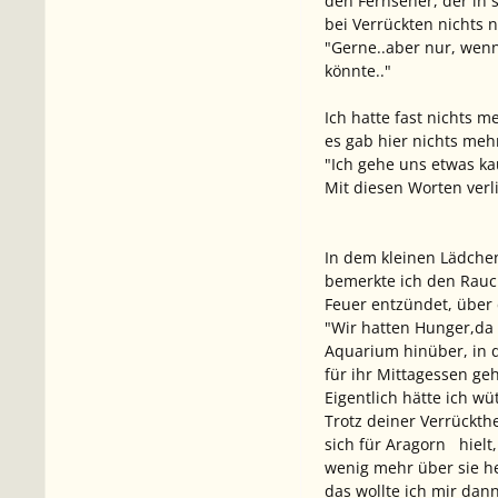
den Fernseher, der in 
bei Verrückten nichts n
"Gerne..aber nur, wenn
könnte.."
Ich hatte fast nichts 
es gab hier nichts meh
"Ich gehe uns etwas kau
Mit diesen Worten ver
In dem kleinen Lädchen
bemerkte ich den Rauc
Feuer entzündet, über 
"Wir hatten Hunger,da
Aquarium hinüber, in d
für ihr Mittagessen geh
Eigentlich hätte ich w
Trotz deiner Verrückth
sich für Aragorn hielt
wenig mehr über sie he
das wollte ich mir dan