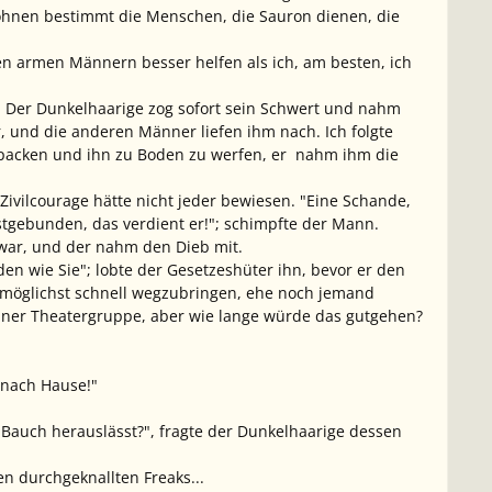
ohnen bestimmt die Menschen, die Sauron dienen, die
sen armen Männern besser helfen als ich, am besten, ich
. Der Dunkelhaarige zog sofort sein Schwert und nahm
r, und die anderen Männer liefen ihm nach. Ich folgte
 packen und ihn zu Boden zu werfen, er nahm ihm die
l Zivilcourage hätte nicht jeder bewiesen. "Eine Schande,
estgebunden, das verdient er!"; schimpfte der Mann.
e war, und der nahm den Dieb mit.
 wie Sie"; lobte der Gesetzeshüter ihn, bevor er den
r möglichst schnell wegzubringen, ehe noch jemand
r einer Theatergruppe, aber wie lange würde das gutgehen?
r nach Hause!"
 Bauch herauslässt?", fragte der Dunkelhaarige dessen
n durchgeknallten Freaks...