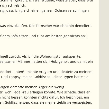
 im Sommer gekauft. Ich war wütend, wusste aber, dass Wut
 ich schließlich.
rig, dass ich gleich einen ganzen Ochsen verschlingen
etwas einzukaufen. Der Fernseher war ohnehin demoliert,
auf dem Sofa sitzen und rühr am besten gar nichts an".
hnell zurück. Als ich die Wohnungstür aufsperrte,
seltsamen Männer hatten sich Holz geholt und damit ein
See dort hinten"; meinte Aragorn und deutete zu meinem
und Tappsy, meine Goldfische...diese Typen hatte sie
haarigen dämpfte meinen Ärger ein wenig.
r, wohl jede Frau erliegen könnte. Wie schade, dass er
nicht besser, konnten nichts dafür. Ich beschloss, ein
n Goldfische weg, dass sie meine Lieblinge verspeisten,