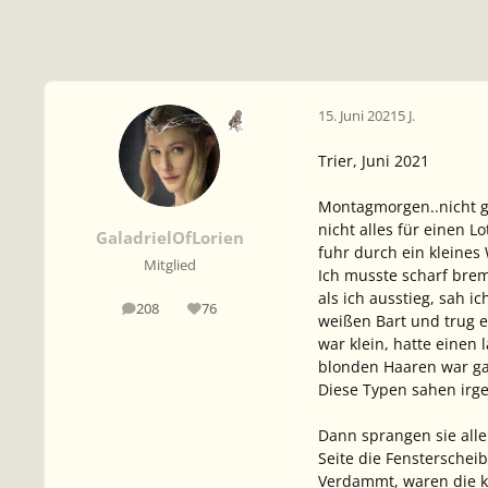
15. Juni 2021
5 J.
Trier, Juni 2021
Montagmorgen..nicht ge
nicht alles für einen 
GaladrielOfLorien
fuhr durch ein kleines
Mitglied
Ich musste scharf brem
als ich ausstieg, sah i
208
76
Beiträge
Reputation
weißen Bart und trug e
war klein, hatte einen 
blonden Haaren war gan
Diese Typen sahen irge
Dann sprangen sie alle
Seite die Fensterschei
Verdammt, waren die ko