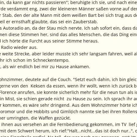
in, da kann gar nichts passieren"; beruhigte ich sie, und nach eine
rde verdammt eng, zwei der kleineren Männer saßen vorne auf dem
r Stab, den der alte Mann mit dem weißen Bart bei sich trug aus de
il er ernsthaft glaubte, das sei ein Zauberstab.
as Autoradio an, da der Stau mich nervte. Ich sah sofort ein, dass
n diese Stimmen her, sind das alles Menschen, die das Ding einm
ich hörte die Furcht aus seiner Stimme heraus.
 Radio wieder aus.
 weite Strecke, aber leider musste ich sehr langsam fahren, weil al
uhr ich schon im Schneckentempo.
t, als wir endlich bei mir zu Hause ankamen.
hnzimmer, deutete auf die Couch. "Setzt euch dahin, ich bin gleich
 gerne von den Keksen da essen, wenn ihr wollt, wenn ich zurück bi
l Florence anrufen, sie konnte sicherlich mehr für die neun tun als 
n Mist, sie schien gerade nicht zu Hause zu sein. Ich sprach ihr auf
r kommen, es wäre sehr dringend. Aus dem Wohnzimmer hörte ich l
Boromor und die Hobbits und Gimli(ich nannte sie bei ihren Rollens
er umringten, die Waffen gezückt.
 ihnen aus versehen an die Fernbedienung gekommen, im TV lief g
mit dem Schwert herum, ich rief:"Halt...nicht...das ist doch nur..",