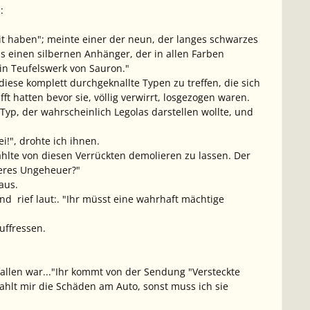
:
it haben"; meinte einer der neun, der langes schwarzes
s einen silbernen Anhänger, der in allen Farben
ein Teufelswerk von Sauron."
ese komplett durchgeknallte Typen zu treffen, die sich
t hatten bevor sie, völlig verwirrt, losgezogen waren.
Typ, der wahrscheinlich Legolas darstellen wollte, und
i!", drohte ich ihnen.
zahlte von diesen Verrückten demolieren zu lassen. Der
iteres Ungeheuer?"
aus.
nd rief laut:. "Ihr müsst eine wahrhaft mächtige
uffressen.
allen war..."Ihr kommt von der Sendung "Versteckte
zahlt mir die Schäden am Auto, sonst muss ich sie