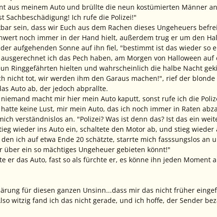
nt aus meinem Auto und brüllte die neun kostümierten Männer an
st Sachbeschädigung! Ich rufe die Polizei!"
nkbar sein, dass wir Euch aus dem Rachen dieses Ungeheuers befre
hwert noch immer in der Hand hielt, außerdem trug er um den Hal
ht der aufgehenden Sonne auf ihn fiel, "bestimmt ist das wieder so 
 ausgerechnet ich das Pech haben, am Morgen von Halloween auf di
un Ringgefährten hielten und wahrscheinlich die halbe Nacht gekiff
h nicht tot, wir werden ihm den Garaus machen!", rief der blonde 
das Auto ab, der jedoch abprallte.
, niemand macht mir hier mein Auto kaputt, sonst rufe ich die Polize
ch hatte keine Lust, mir mein Auto, das ich noch immer in Raten ab
mich verständnislos an. "Polizei? Was ist denn das? Ist das ein we
stieg wieder ins Auto ein, schaltete den Motor ab, und stieg wieder 
 den ich auf etwa Ende 20 schätzte, starrte mich fasssungslos an u
r über ein so mächtiges Ungeheuer gebieten könnt!"
e er das Auto, fast so als fürchte er, es könne ihn jeden Moment a
ärung für diesen ganzen Unsinn...dass mir das nicht früher eingef
lso witzig fand ich das nicht gerade, und ich hoffe, der Sender be