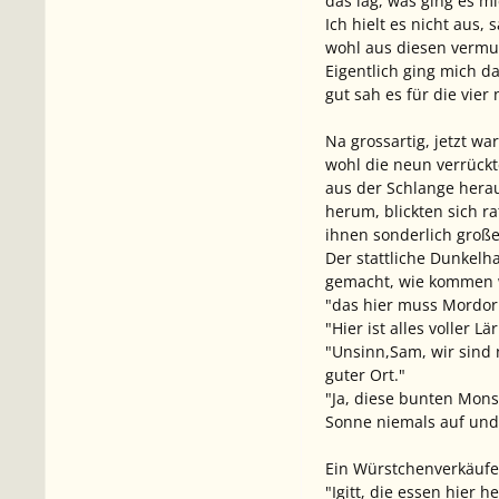
das lag, was ging es m
Ich hielt es nicht aus
wohl aus diesen vermut
Eigentlich ging mich da
gut sah es für die vier
Na grossartig, jetzt wa
wohl die neun verrückt
aus der Schlange herau
herum, blickten sich ra
ihnen sonderlich große
Der stattliche Dunkelha
gemacht, wie kommen w
"das hier muss Mordor 
"Hier ist alles voller
"Unsinn,Sam, wir sind n
guter Ort."
"Ja, diese bunten Mons
Sonne niemals auf und h
Ein Würstchenverkäufer 
"Igitt, die essen hier